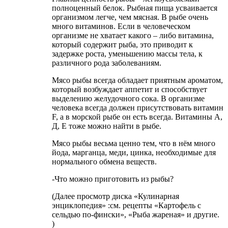
полноценный белок. Рыбная пища усваивается
организмом легче, чем мясная. В рыбе очень
много витаминов. Если в человеческом
организме не хватает какого – либо витамина,
который содержит рыба, это приводит к
задержке роста, уменьшению массы тела, к
различного рода заболеваниям.
Мясо рыбы всегда обладает приятным ароматом,
который возбуждает аппетит и способствует
выделению желудочного сока. В организме
человека всегда должен присутствовать витамин
F, а в морской рыбе он есть всегда. Витамины А,
Д, Е тоже можно найти в рыбе.
Мясо рыбы весьма ценно тем, что в нём много
йода, марганца, меди, цинка, необходимые для
нормального обмена веществ.
-Что можно приготовить из рыбы?
(Далее просмотр диска «Кулинарная
энциклопедия» :см. рецепты «Картофель с
сельдью по-фински», «Рыба жареная» и другие.
)