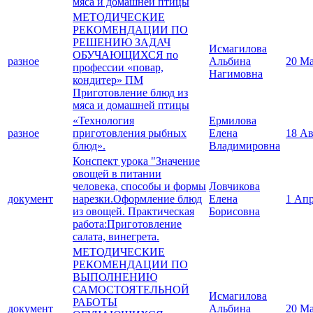
мяса и домашней птицы
МЕТОДИЧЕСКИЕ
РЕКОМЕНДАЦИИ ПО
РЕШЕНИЮ ЗАДАЧ
Исмагилова
ОБУЧАЮЩИХСЯ по
разное
Альбина
20 Ма
профессии «повар,
Нагимовна
кондитер» ПМ
Приготовление блюд из
мяса и домашней птицы
«Технология
Ермилова
разное
приготовления рыбных
Елена
18 Ав
блюд».
Владимировна
Конспект урока "Значение
овощей в питании
человека, способы и формы
Ловчикова
документ
нарезки.Оформление блюд
Елена
1 Апр
из овощей. Практическая
Борисовна
работа:Приготовление
салата, винегрета.
МЕТОДИЧЕСКИЕ
РЕКОМЕНДАЦИИ ПО
ВЫПОЛНЕНИЮ
САМОСТОЯТЕЛЬНОЙ
Исмагилова
РАБОТЫ
документ
Альбина
20 Ма