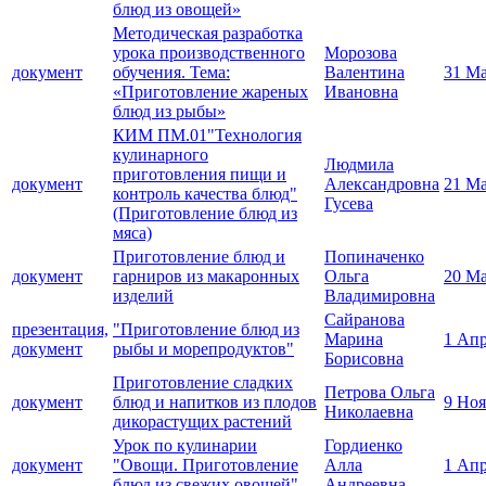
блюд из овощей»
Методическая разработка
урока производственного
Морозова
документ
обучения. Тема:
Валентина
31 Ма
«Приготовление жареных
Ивановна
блюд из рыбы»
КИМ ПМ.01"Технология
кулинарного
Людмила
приготовления пищи и
документ
Александровна
21 Ма
контроль качества блюд"
Гусева
(Приготовление блюд из
мяса)
Приготовление блюд и
Попиначенко
документ
гарниров из макаронных
Ольга
20 Ма
изделий
Владимировна
Сайранова
презентация,
"Приготовление блюд из
Марина
1 Апр
документ
рыбы и морепродуктов"
Борисовна
Приготовление сладких
Петрова Ольга
документ
блюд и напитков из плодов
9 Ноя
Николаевна
дикорастущих растений
Урок по кулинарии
Гордиенко
документ
"Овощи. Приготовление
Алла
1 Апр
блюд из свежих овощей"
Андреевна