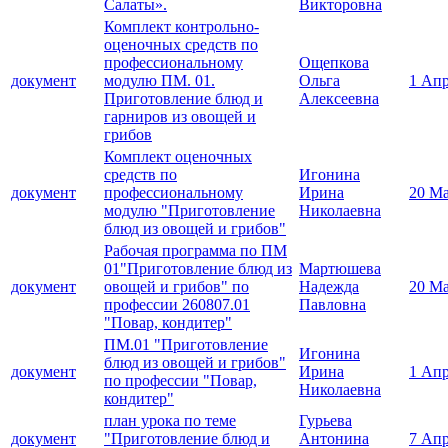
Салаты».
Викторовна
Комплект контрольно-
оценочных средств по
профессиональному
Ощепкова
документ
модулю ПМ. 01.
Ольга
1 Апр
Приготовление блюд и
Алексеевна
гарниров из овощей и
грибов
Комплект оценочных
средств по
Игонина
документ
профессиональному
Ирина
20 Ма
модулю "Приготовление
Николаевна
блюд из овощей и грибов"
Рабочая программа по ПМ
01"Приготовление блюд из
Мартюшева
документ
овощей и грибов" по
Надежда
20 Ма
профессии 260807.01
Павловна
"Повар, кондитер"
ПМ.01 "Приготовление
Игонина
блюд из овощей и грибов"
документ
Ирина
1 Апр
по профессии "Повар,
Николаевна
кондитер"
план урока по теме
Гурьева
документ
"Приготовление блюд и
Антонина
7 Апр