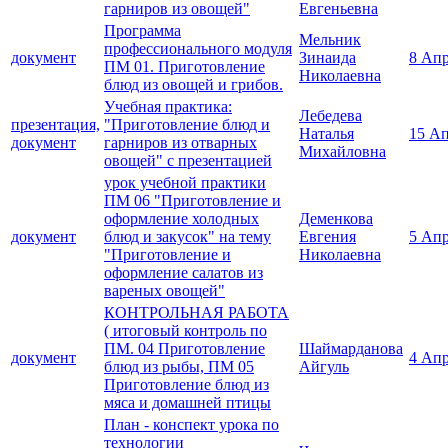
гарниров из овощей"
Евгеньевна
Программа
Мельник
профессионального модуля
документ
Зинаида
8 Апр
ПМ 01. Приготовление
Николаевна
блюд из овощей и грибов.
Учебная практика:
Лебедева
презентация,
"Приготовление блюд и
Наталья
15 Ап
документ
гарниров из отварных
Михайловна
овощей" с презентацией
урок учебной практики
ПМ 06 "Приготовление и
оформление холодных
Деменкова
документ
блюд и закусок" на тему
Евгения
5 Апр
"Приготовление и
Николаевна
оформление салатов из
вареных овощей"
КОНТРОЛЬНАЯ РАБОТА
( итоговый контроль по
ПМ. 04 Приготовление
Шаймарданова
документ
4 Апр
блюд из рыбы, ПМ 05
Айгуль
Приготовление блюд из
мяса и домашней птицы
План - конспект урока по
технологии