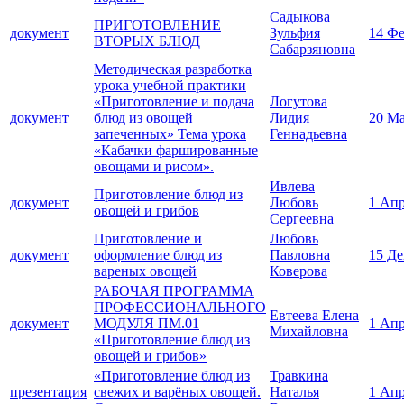
Садыкова
ПРИГОТОВЛЕНИЕ
документ
Зульфия
14 Фе
ВТОРЫХ БЛЮД
Сабарзяновна
Методическая разработка
урока учебной практики
«Приготовление и подача
Логутова
документ
блюд из овощей
Лидия
20 Ма
запеченных» Тема урока
Геннадьевна
«Кабачки фаршированные
овощами и рисом».
Ивлева
Приготовление блюд из
документ
Любовь
1 Апр
овощей и грибов
Сергеевна
Приготовление и
Любовь
документ
оформление блюд из
Павловна
15 Де
вареных овощей
Коверова
РАБОЧАЯ ПРОГРАММА
ПРОФЕССИОНАЛЬНОГО
Евтеева Елена
документ
МОДУЛЯ ПМ.01
1 Апр
Михайловна
«Приготовление блюд из
овощей и грибов»
«Приготовление блюд из
Травкина
презентация
свежих и варёных овощей.
Наталья
1 Апр