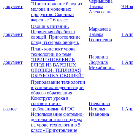
Чернышова
"Приготовление блюд из
документ
Тамара
9 Ноя
молока и молочных
Алексеевна
продуктов. Сырники
жареные." 6 класс
Овощи в питании.
Маркалева
Первичная обработка
документ
Тамара
1 Апр
овощей. Приготовление
Георгиевна
блюд из сырых овощей.
План- конспект урока
технологии по теме
Паршина
"ПРИГОТОВЛЕНИЕ
документ
Людмила
1 Апр
БЛЮД ИЗ ВАРЕНЫХ
Михайловна
ОВОЩЕЙ. ТЕПЛОВАЯ
ОБРАБОТКА ОВОЩЕЙ"
Преподавание технологии
в условиях модернизации
общего образования
Конструкт урока в
соответствии с
Гневанова
разное
требованиями ФГОС
Наталья
1 Апр
Использование системно-
Ивановна
деятельностного подхода
на уроке технологии в 5
класс «Приготовление