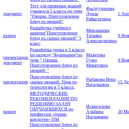
Тест для проверки знаний
Фасхутдинова
учащихся 5 класса по теме
документ
Луиза
1 Апр
"Овощи. Приготовление
Рафагатовна
блюд из овощей"
Разработка учебного
Миклашова
занятия"Приготовление
разное
Татьяна
9 Ноя
блюд из сырых овощей" 5
Александровна
класс
Разработка урока в 5 классе
по разделу "Кулинария"по
Мазитова
презентация,
теме " Овощи.
Гузял
9 Ноя
документ
Приготовление блюд из
Маратовна
овощей. "
Приготовление блюд из
Рыбакова Вера
презентация
сырых овощей. Урок по
15 Де
Васильевна
технологии в 5 классе.
МЕТОДИЧЕСКИЕ
РЕКОМЕНДАЦИИ ПО
РЕШЕНИЮ ЗАДАЧ
Исмагилова
ОБУЧАЮЩИХСЯ по
разное
Альбина
20 Ма
профессии «повар,
Нагимовна
кондитер» ПМ
Приготовление блюд из