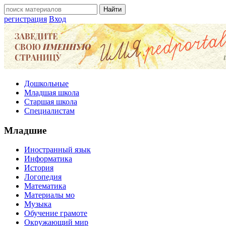
регистрация
Вход
Дошкольные
Младшая школа
Старшая школа
Специалистам
Младшие
Иностранный язык
Информатика
История
Логопедия
Математика
Материалы мо
Музыка
Обучение грамоте
Окружающий мир