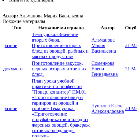
Автор:
Альманова Мария Васильевна
Похожие материалы
Тип
Название материала
Автор
Опуб
Тема урока:«Значение
вторых блюд.
Альманова
разное
Приготовление вторых
Мария
21 Ма
блюд из овощей, рыбных и
Васильевна
мясных продуктов»
Приготовление закусок,
Соменкова
документ
первых, вторых и третьих
Елена
21 Ма
блюд.
Геннадьевна
План урока учебной
практики по профессии
"Повар, кондитер" ПМ.01
«Приготовление блюд и
гарниров из овощей и
Чушкова Елена
разное
грибов» Тема урока:
20 Ма
Александровна
«Приготовление
полуфабрикатов и блюд из
жареных овощей, бракераж
готовых блюд, виды
подачи»