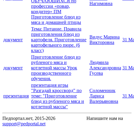
ОБУЧАЮЩИХСЯ по
Нагимовна
профессии «повар,
кондитер» ПМ
Приготовление блюд из
мяса и домашней птицы
Тема: Питание. Правила
приготовления блюд из
Видус Марина
документ
картофеля. Приготовление
31 Ма
Викторовна
картофельного пюре. (6
класс)
Приготовление блюд из
рубленого мяса и
Людмила
документ
котлетной массы Урок
Александровна
31 Ма
производственного
Гусева
обучения.
презентация игры
"Разгадай кроссворд" по
Соломенник
презентация
теме: "Приготовление
Лариса
31 Ма
блюд из рубленого мяса и
Валерьяновна
котлетной массы"
Педпортал.нет, 2015-2026
Напишите нам на
support@pedportal.net