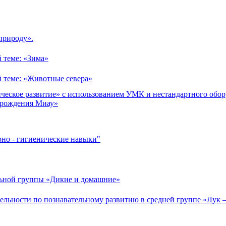
природу».
 теме: «Зима»
й теме: «Животные севера»
ческое развитие» с использованием УМК и нестандартного обор
ь рождения Миау»
рно - гигиенические навыки"
льной группы «Дикие и домашние»
ельности по познавательному развитию в средней группе «Лук 