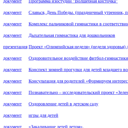
документ
Программа изостудии "Волшебная кисточка"
документ
Славься, День Победы. (праздничный утренник,
документ
Комплекс пальчиковой гимнастики в соответстви
документ
Дыхательная гимнастика для дошкольников
презентация
Проект «Олимпийская неделя» (неделя здоровья) д
документ
Оздоровительное воздействие фитбол-гимнастики
документ
Конспект зимней прогулки для детей младшего воз
документ
Консультация для родителей «Формируем интерес 
документ
Познавательно – исследовательский проект «Зеле
документ
Оздоровление детей в детском саду
документ
игры для детей
документ
«Закаливание детей летом».