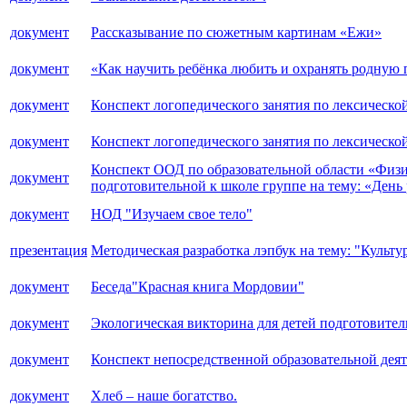
документ
Рассказывание по сюжетным картинам «Ежи»
документ
«Как научить ребёнка любить и охранять родную 
документ
Конспект логопедического занятия по лексической
документ
Конспект логопедического занятия по лексическо
Конспект ООД по образовательной области «Физи
документ
подготовительной к школе группе на тему: «Ден
документ
НОД "Изучаем свое тело"
презентация
Методическая разработка лэпбук на тему: "Культу
документ
Беседа"Красная книга Мордовии"
документ
Экологическая викторина для детей подготовите
документ
Конспект непосредственной образовательной деят
документ
Хлеб – наше богатство.