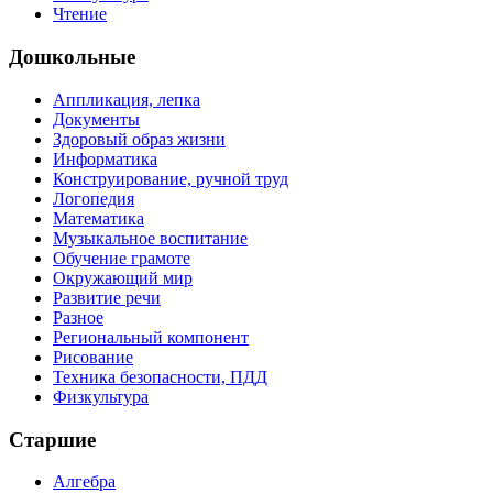
Чтение
Дошкольные
Аппликация, лепка
Документы
Здоровый образ жизни
Информатика
Конструирование, ручной труд
Логопедия
Математика
Музыкальное воспитание
Обучение грамоте
Окружающий мир
Развитие речи
Разное
Региональный компонент
Рисование
Техника безопасности, ПДД
Физкультура
Старшие
Алгебра