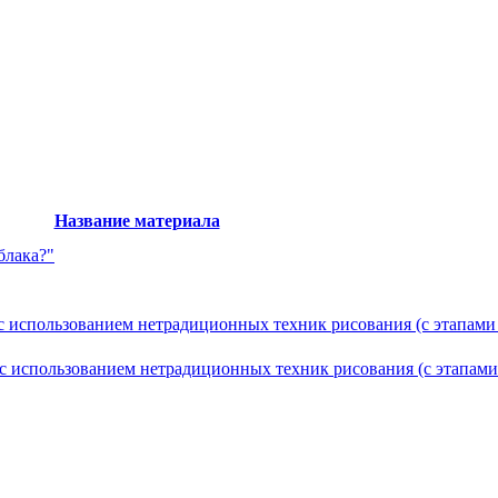
Название материала
блака?"
 с использованием нетрадиционных техник рисования (с этапами
 с использованием нетрадиционных техник рисования (с этапами