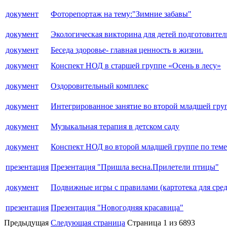
документ
Фоторепортаж на тему:"Зимние забавы"
документ
Экологическая викторина для детей подготовител
документ
Беседа здоровье- главная ценность в жизни.
документ
Конспект НОД в старшей группе «Осень в лесу»
документ
Оздоровительный комплекс
документ
Интегрированное занятие во второй младшей груп
документ
Музыкальная терапия в детском саду
документ
Конспект НОД во второй младшей группе по теме
презентация
Презентация "Пришла весна.Прилетели птицы"
документ
Подвижные игры с правилами (картотека для сре
презентация
Презентация "Новогодняя красавица"
Предыдущая
Следующая страница
Страница 1 из 6893