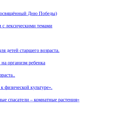
 посвящённый Дню Победы)
и с лексическими темами
ля детей старшего возраста.
 на организм ребенка
раста..
к физической культуре».
ные спасатели – комнатные растения»