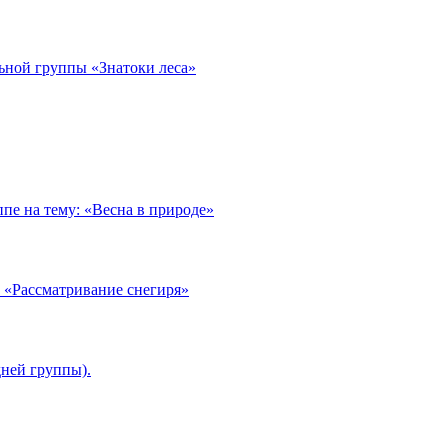
ьной группы «Знатоки леса»
пе на тему: «Весна в природе»
 «Рассматривание снегиря»
дней группы).