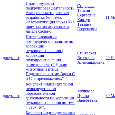
Индивидуально-
Сидорова
подгрупповая деятельность
Таисия
Авторская методическая
Сергеевна,
разработка № «Тема:
11 М
Кантур
«Автоматизация звука (К) в
Татьяна
прямых слогах, словах в
Георгиевна
начале слова».
Интегрированное
логопедическое занятие по
коррекции
звукопроизношения (
Синявская
коррекция
документ
Виктория
20 Н
звукопроизношения +
Александровна
развитие речи) " Дикие
животные и птицы.
Подготовка к зиме. Звуки С
и С' в предложениях"
Конспект индивидуальной
непосредственно
Мучкаева
образовательной
документ
Ирина
30 М
деятельности по коррекции
Валерьевна
звукопроизношения по теме
“ Звук [p]”.
Конспект индивидуального