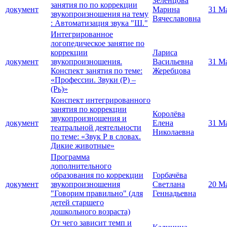
Зеленцова
занятия по по коррекции
документ
Марина
31 М
звукопроизношения на тему
Вячеславовна
: Автоматизация звука "Ш."
Интегрированное
логопедическое занятие по
коррекции
Лариса
документ
звукопроизношения.
Васильевна
31 М
Конспект занятия по теме:
Жеребцова
«Профессии. Звуки (Р) –
(Рь)»
Конспект интегрированного
занятия по коррекции
Королёва
звукопроизношения и
документ
Елена
31 М
театральной деятельности
Николаевна
по теме: «Звук Р в словах.
Дикие животные»
Программа
дополнительного
образования по коррекции
Горбачёва
документ
звукопроизношения
Светлана
20 М
"Говорим правильно" (для
Геннадьевна
детей старшего
дошкольного возраста)
От чего зависит темп и