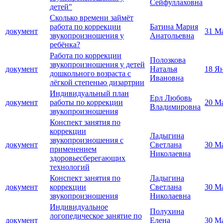
Сейфуллаховна
детей"
Сколько времени займёт
работа по коррекции
Батина Мария
документ
31 М
звукопроизношения у
Анатольевна
ребёнка?
Работа по коррекции
Полозкова
звукопроизношения у детей
документ
Наталья
18 Я
дошкольного возраста с
Ивановна
лёгкой степенью дизартрии
Индивидуальный план
Ерл Любовь
документ
работы по коррекции
20 М
Владимировна
звукопроизношения
Конспект занятия по
коррекции
Ладыгина
звукопроизношения с
документ
Светлана
30 М
применением
Николаевна
здоровьесберегающих
технологий
Конспект занятия по
Ладыгина
документ
коррекции
Светлана
30 М
звукопроизношения
Николаевна
Индивидуальное
Полухина
логопедическое занятие по
документ
Елена
30 М