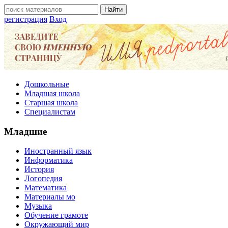
регистрация
Вход
Дошкольные
Младшая школа
Старшая школа
Специалистам
Младшие
Иностранный язык
Информатика
История
Логопедия
Математика
Материалы мо
Музыка
Обучение грамоте
Окружающий мир