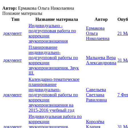
Автор:
Ермакова Ольга Николаевна
Похожие материалы
Тип
Название материала
Автор
Опуб
Индивидуально -
Ермакова
подгрупповая работа по
документ
Ольга
21 М
коррекции
Николаевна
звукопроизношения
Планирование
индивидуально-
подгрупповой работы по
Мальцева Вера
документ
31 М
коррекции
Александровна
звукопроизношения. Звук
Ш.
Календарно-тематическое
планирование
индивидуально-
Савельева
документ
подгрупповой работы по
Светлана
7 Фе
коррекции
Равиловна
звукопроизношения на
2015-2016 учебный год
Индивидуальная работа по
коррекции
Королёва
документ
звукопроизношения.
Клария
31 М