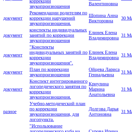
коррекции
Валентиновна
звукопроизношения
Рекомендации родителям по
Шопина Анна
документ
коррекции нарушений
30 М
Викторовна
звукопроизношения.
конспекты индивидуальных
Елинек Елена
документ
занятий по коррекции
31 М
Владимировна
звукопроизношения
"Конспекты
индивидуальных занятий по
Елинек Елена
документ
31 М
коррекции
Владимировна
звукопроизношения".
План по коррекции
Ойцева Лариса
документ
31 М
звукопроизношения
Геннадьевна
Конспект интегрированного
Криулина
логопедического занятия по
документ
Марина
31 М
коррекции
Анатольевна
звукопроизношения.
Учебно-методический план
по коррекции
Долгова Дарья
разное
31 М
звукопроизношения, для
Антоновна
логопункта.
"Использование
логопедического куба на
Сурова Ирина