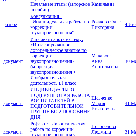
Начальные этапы (авторское
Камильвна
пособие).
Консультация -
"Индивидуальная работа по
Рожкова Ольга
разное
4 Ию
коррекции
Викторвна
звукопроизношения"
Итоговая работа на тему:
«Интегрированное
логопедическое занятие по
коррекции
Макарова
документ
звукопроизношения»
Анна
30 М
(коррекция
Анатольевна
звукопроизношения +
Изобразительная
деятельность ).1 класс
ИНДИВИДУАЛЬНО –
ПОДГРУППОВАЯ РАБОТА
Шевченко
ВОСПИТАТЕЛЕЙ В
документ
Мария
31 М
ПОДГОТОВИТЕЛЬНОЙ
Викторовна
ГРУППЕ ВО 2 ПОЛОВИНЕ
ДНЯ
Реферат: "Логопедическая
Погорелова
работа по коррекции
документ
Людмила
31 М
звукопроизношения у