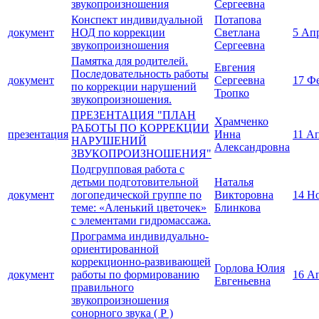
звукопроизношения
Сергеевна
Конспект индивидуальной
Потапова
документ
НОД по коррекции
Светлана
5 Ап
звукопроизношения
Сергеевна
Памятка для родителей.
Евгения
Последовательность работы
документ
Сергеевна
17 Ф
по коррекции нарушений
Тропко
звукопроизношения.
ПРЕЗЕНТАЦИЯ "ПЛАН
Храмченко
РАБОТЫ ПО КОРРЕКЦИИ
презентация
Инна
11 А
НАРУШЕНИЙ
Александровна
ЗВУКОПРОИЗНОШЕНИЯ"
Подгрупповая работа с
детьми подготовительной
Наталья
документ
логопедической группе по
Викторовна
14 Н
теме: «Аленький цветочек»
Блинкова
с элементами гидромассажа.
Программа индивидуально-
ориентированной
коррекционно-развивающей
Горлова Юлия
документ
работы по формированию
16 А
Евгеньевна
правильного
звукопроизношения
сонорного звука ( Р )