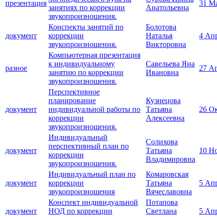
презентация
31 М
занятиях по коррекции
Анатольевна
звукопроизношения.
Конспекты занятий по
Болотова
документ
коррекции
Наталья
4 Ап
звукопроизношения.
Викторовна
Компьютерная презентация
к индивидуальному
Савельева Яна
разное
27 А
занятию по коррекции
Ивановна
звукопроизношения.
Перспективное
планирование
Кузнецова
документ
индивидуальной работы по
Татьяна
26 О
коррекции
Алексеевна
звукопроизношения.
Индивидуальный
Солихова
перспективный план по
документ
Татьяна
10 Н
коррекции
Владимировна
звукопроизношения.
Индивидуальный план по
Комаровская
документ
коррекции
Татьяна
5 Ап
звукопроизношения
Вячеславовна
Конспект индивидуальной
Потапова
документ
НОД по коррекции
Светлана
5 Ап