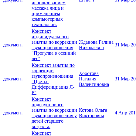
использованием
массажа лица и
применением
компьютерных
технологий.
Конспект
индивидуального
занятия по коррекции
Жданова Галина
документ
31 Мар 20
звукопроизношения
Николаевна
"Прогулка в осенний
лес"
Конспект занятия по
коррекции
Хоботова
звукопроизношения
документ
Наталия
31 Мар 20
"Цветы.
Валентиновна
Дифференциация Л-
Р"
Конспект
подгруппового
занятия по коррекции
Котова Ольга
документ
4 Апр 201
звукопроизношения у
Викторовна
детей старшего
возраста.
Конспект