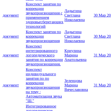
Конспект занятия по
коррекции
Ладыгина
звукопроизношения с
документ
Светлана
30 Мар 20
применением
Николаевна
здоровьесберегающих
технологий
Конспект занятия по
Ладыгина
документ
коррекции
Светлана
30 Мар 20
звукопроизношения
Николаевна
Конспект
интегрированного
Криулина
документ
логопедического
Марина
31 Мар 20
занятия по коррекции
Анатольевна
звукопроизношения.
Конспект
индивидуального
занятия по по
Зеленцова
коррекции
документ
Марина
31 Мар 20
звукопроизношения
Вячеславовна
на тему :
Автоматизация звука
"Ш."
Интегрированное
логопедическое