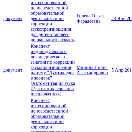
интегрированной
непосредственной
образовательной
Гилева Ольга
документ
деятельности по
23 Янв 20
Фарадеевна
коррекции
звукопроизношения
для детей старшего
дошкольного возраста
Конспект
индивидуального
логопедического
занятия по коррекции
звукопроизношения
Минина Лилия
документ
5 Апр 201
на тему "Лунтик едет
Александровна
в зоопарк"
(Автоматизация звука
[Р] в слогах, словах и
предложениях).
Конспект
интегрированной
непосредственной
образовательной
деятельности по
коррекции