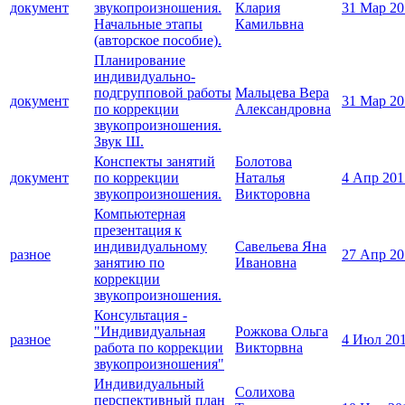
документ
звукопроизношения.
Клария
31 Мар 20
Начальные этапы
Камильвна
(авторское пособие).
Планирование
индивидуально-
подгрупповой работы
Мальцева Вера
документ
31 Мар 20
по коррекции
Александровна
звукопроизношения.
Звук Ш.
Конспекты занятий
Болотова
документ
по коррекции
Наталья
4 Апр 201
звукопроизношения.
Викторовна
Компьютерная
презентация к
индивидуальному
Савельева Яна
разное
27 Апр 20
занятию по
Ивановна
коррекции
звукопроизношения.
Консультация -
"Индивидуальная
Рожкова Ольга
разное
4 Июл 20
работа по коррекции
Викторвна
звукопроизношения"
Индивидуальный
Солихова
перспективный план