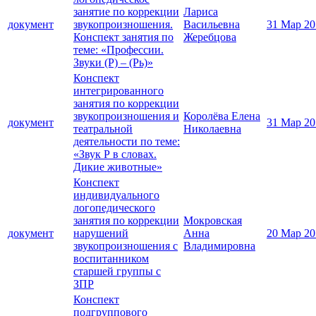
занятие по коррекции
Лариса
документ
звукопроизношения.
Васильевна
31 Мар 20
Конспект занятия по
Жеребцова
теме: «Профессии.
Звуки (Р) – (Рь)»
Конспект
интегрированного
занятия по коррекции
звукопроизношения и
Королёва Елена
документ
31 Мар 20
театральной
Николаевна
деятельности по теме:
«Звук Р в словах.
Дикие животные»
Конспект
индивидуального
логопедического
занятия по коррекции
Мокровская
документ
нарушений
Анна
20 Мар 20
звукопроизношения с
Владимировна
воспитанником
старшей группы с
ЗПР
Конспект
подгруппового