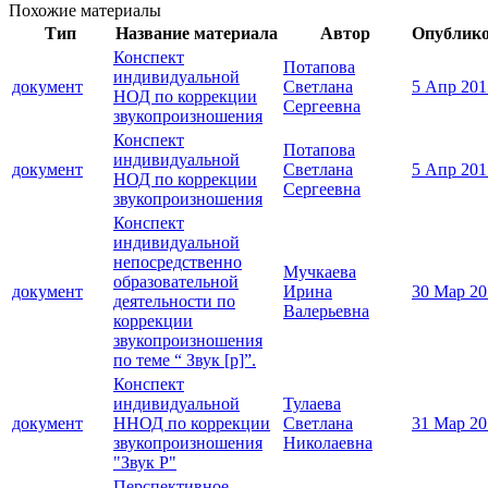
Похожие материалы
Тип
Название материала
Автор
Опублик
Конспект
Потапова
индивидуальной
документ
Светлана
5 Апр 201
НОД по коррекции
Сергеевна
звукопроизношения
Конспект
Потапова
индивидуальной
документ
Светлана
5 Апр 201
НОД по коррекции
Сергеевна
звукопроизношения
Конспект
индивидуальной
непосредственно
Мучкаева
образовательной
документ
Ирина
30 Мар 20
деятельности по
Валерьевна
коррекции
звукопроизношения
по теме “ Звук [p]”.
Конспект
индивидуальной
Тулаева
документ
ННОД по коррекции
Светлана
31 Мар 20
звукопроизношения
Николаевна
"Звук Р"
Перспективное