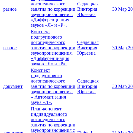
логопедического
Седлецкая
разное
занятия по коррекции
Виктория
30 Мар 20
звукопроизношения.
Юрьевна
«Дифференциация
звуков «Л» и «Р».
Конспект
подгруппового
логопедического
Седлецкая
разное
занятия по коррекции
Виктория
30 Мар 20
звукопроизношения.
Юрьевна
«Дифференциация
звуков «Л» и «Р».
Конспект
подгруппового
логопедического
Седлецкая
документ
занятия по коррекции
Виктория
30 Мар 20
звукопроизношения.
Юрьевна
« Автоматизация
звука «Л».
План-конспект
индивидуального
логопедического
занятия по коррекции
звукопроизношения с
документ
Elvira_l
31 Мар 20