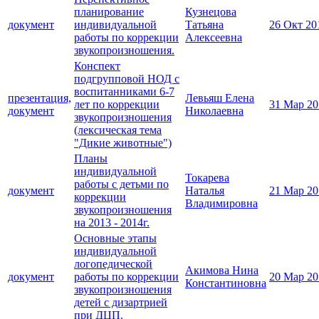
планирование
Кузнецова
документ
индивидуальной
Татьяна
26 Окт 20
работы по коррекции
Алексеевна
звукопроизношения.
Конспект
подгрупповой НОД с
воспитанниками 6-7
презентация,
Левьяш Елена
лет по коррекции
31 Мар 20
документ
Николаевна
звукопроизношения
(лексическая тема
"Дикие животные")
Планы
индивидуальной
Токарева
работы с детьми по
документ
Наталья
21 Мар 20
коррекции
Владимировна
звукопроизношения
на 2013 - 2014г.
Основные этапы
индивидуальной
логопедической
Акимова Нина
документ
работы по коррекции
20 Мар 20
Константиновна
звукопроизношения
детей с дизартрией
при ДЦП.