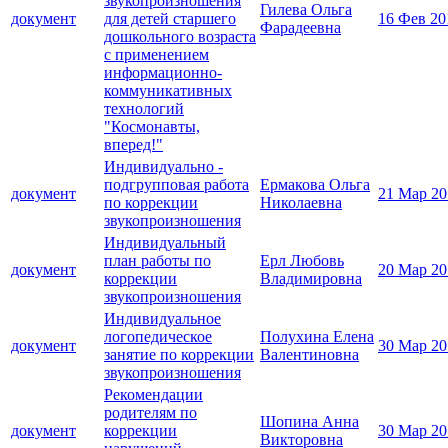
звукопроизношения
Гилева Ольга
документ
для детей старшего
16 Фев 20
Фарадеевна
дошкольного возраста
с применением
информационно-
коммуникативных
технологий
"Космонавты,
вперед!"
Индивидуально -
подгрупповая работа
Ермакова Ольга
документ
21 Мар 20
по коррекции
Николаевна
звукопроизношения
Индивидуальный
план работы по
Ерл Любовь
документ
20 Мар 20
коррекции
Владимировна
звукопроизношения
Индивидуальное
логопедическое
Полухина Елена
документ
30 Мар 20
занятие по коррекции
Валентиновна
звукопроизношения
Рекомендации
родителям по
Шопина Анна
документ
коррекции
30 Мар 20
Викторовна