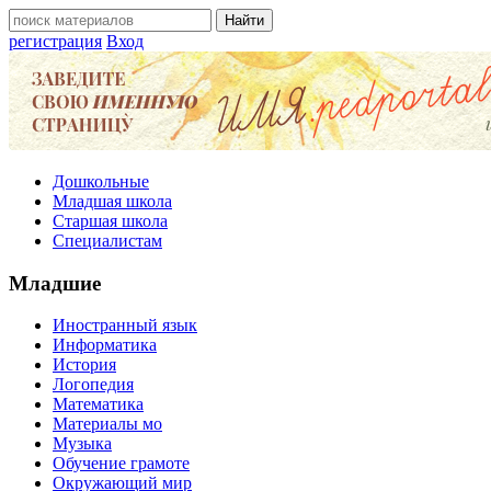
регистрация
Вход
Дошкольные
Младшая школа
Старшая школа
Специалистам
Младшие
Иностранный язык
Информатика
История
Логопедия
Математика
Материалы мо
Музыка
Обучение грамоте
Окружающий мир