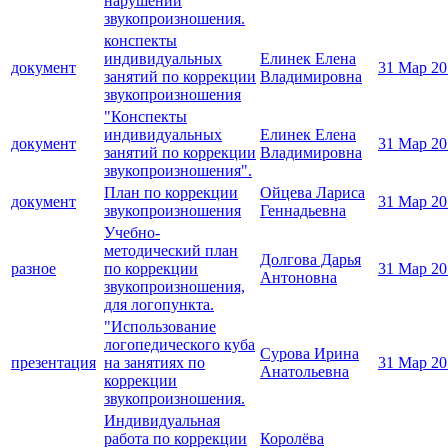
нарушений
звукопроизношения.
конспекты
индивидуальных
Елинек Елена
документ
31 Мар 20
занятий по коррекции
Владимировна
звукопроизношения
"Конспекты
индивидуальных
Елинек Елена
документ
31 Мар 20
занятий по коррекции
Владимировна
звукопроизношения".
План по коррекции
Ойцева Лариса
документ
31 Мар 20
звукопроизношения
Геннадьевна
Учебно-
методический план
Долгова Дарья
разное
по коррекции
31 Мар 20
Антоновна
звукопроизношения,
для логопункта.
"Использование
логопедического куба
Сурова Ирина
презентация
на занятиях по
31 Мар 20
Анатольевна
коррекции
звукопроизношения.
Индивидуальная
работа по коррекции
Королёва