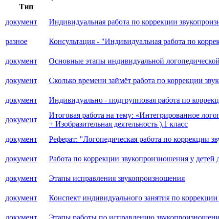
Тип
документ
Индивидуальная работа по коррекции звукопроизн
разное
Консультация - "Индивидуальная работа по корр
документ
Основные этапы индивидуальной логопедической 
документ
Сколько времени займёт работа по коррекции зву
документ
Индивидуально - подгрупповая работа по коррек
Итоговая работа на тему: «Интегрированное лого
документ
+ Изобразительная деятельность ).1 класс
документ
Реферат: "Логопедическая работа по коррекции з
документ
Работа по коррекции звукопроизношения у детей 
документ
Этапы исправления звукопроизношения
документ
Конспект индивидуального занятия по коррекции
документ
Этапы работы по исправлению звукопроизношения