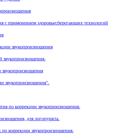
копроизношения
ия с применением здоровьесберегающих технологий
ия
екции звукопроизношения
й звукопроизношения.
и звукопроизношения
ии звукопроизношения".
ятия по коррекции звукопроизношения.
оизношения, для логопункта.
х по коррекции звукопроизношения.