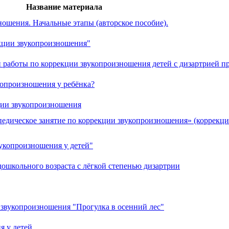
Название материала
ошения. Начальные этапы (авторское пособие).
екции звукопроизношения"
работы по коррекции звукопроизношения детей с дизартрией п
копроизношения у ребёнка?
ции звукопроизношения
педическое занятие по коррекции звукопроизношения» (коррекц
вукопроизношения у детей"
дошкольного возраста с лёгкой степенью дизартрии
 звукопроизношения "Прогулка в осенний лес"
 у детей.