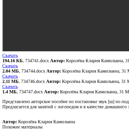
Скачать
194.16 КБ
, 734741.docx
Автор:
Королёва Клария Камильвна, 3
Скачать
2.04 МБ
, 734744.docx
Автор:
Королёва Клария Камильвна, 31 
Скачать
2.11 МБ
, 734746.docx
Автор:
Королёва Клария Камильвна, 31 
Скачать
1.4 МБ
, 734747.docx
Автор:
Королёва Клария Камильвна, 31 М
Представлено авторское пособие по постановке звук [ш] по 
Предлагается для занятий с логопедом и в качестве домашнего 
Автор:
Королёва Клария Камильвна
Похожие материалы