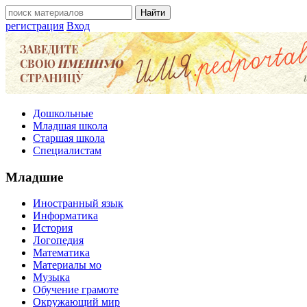
регистрация
Вход
Дошкольные
Младшая школа
Старшая школа
Специалистам
Младшие
Иностранный язык
Информатика
История
Логопедия
Математика
Материалы мо
Музыка
Обучение грамоте
Окружающий мир