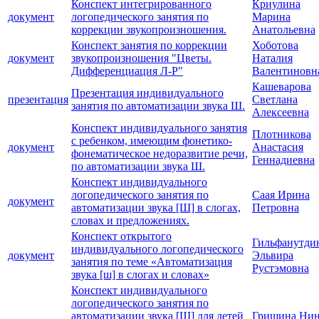
Конспект интегрированного
Криулина
документ
логопедического занятия по
Марина
коррекции звукопроизношения.
Анатольевна
Конспект занятия по коррекции
Хоботова
документ
звукопроизношения "Цветы.
Наталия
Дифференциация Л-Р"
Валентиновн
Кашеварова
Презентация индивидуального
презентация
Светлана
занятия по автоматизации звука Ш.
Алексеевна
Конспект индивидуального занятия
Плотникова
с ребенком, имеющим фонетико-
документ
Анастасия
фонематическое недоразвитие речи,
Геннадиевна
по автоматизации звука Ш.
Конспект индивидуального
логопедического занятия по
Саая Ирина
документ
автоматизации звука [Ш] в слогах,
Петровна
словах и предложениях.
Конспект открытого
Гильфанутди
индивидуального логопедического
документ
Эльвира
занятия по теме «Автоматизация
Рустэмовна
звука [ш] в слогах и словах»
Конспект индивидуального
логопедического занятия по
автоматизации звука [Ш] для детей
Гришина Ни