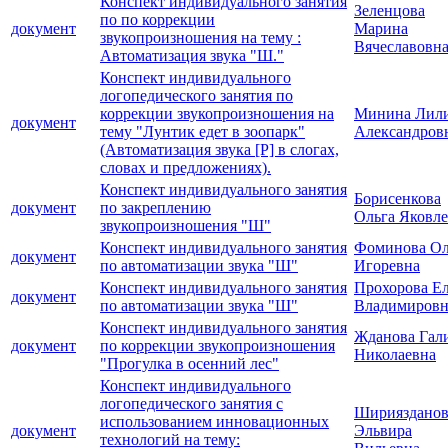
Конспект индивидуального занятия
Зеленцова
по по коррекции
документ
Марина
звукопроизношения на тему :
Вячеславовн
Автоматизация звука "Ш."
Конспект индивидуального
логопедического занятия по
коррекции звукопроизношения на
Минина Лил
документ
тему "Лунтик едет в зоопарк"
Александров
(Автоматизация звука [Р] в слогах,
словах и предложениях).
Конспект индивидуального занятия
Борисенкова
документ
по закреплению
Ольга Яковл
звукопроизношения "Ш"
Конспект индивидуального занятия
Фоминова Ол
документ
по автоматизации звука "Ш"
Игоревна
Конспект индивидуального занятия
Прохорова Е
документ
по автоматизации звука "Ш"
Владимировн
Конспект индивидуального занятия
Жданова Гал
документ
по коррекции звукопроизношения
Николаевна
"Прогулка в осенний лес"
Конспект индивидуального
логопедического занятия с
Шириязданов
использованием инновационных
документ
Эльвира
технологий на тему: