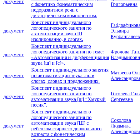
документ
с фонетико-фонематическим
Григорьевна
недоразвитием речи с
дизартрическим компонентом.
Конспект индивидуального
Габдрафиков
логопедического занятия по
документ
Эльвира
автоматизации звука Ш
Курбангалее
изолированно, в слогах.
Конспект индивидуального
логопедического занятия по теме:
Фролова Тат
документ
«Автоматизация и дифференциация
Владимировн
звука [ш] и [с]».
Конспект индивидуального занятия
Матвеева Ол
документ
по автоматизации звука -ш- в
Александров
слогах, словах и предложениях.
Конспект индивидуального
логопедического занятия по
Гоголева Гал
документ
автоматизации звука [ш] “Хмурый
Сергеевна
песик”.
Конспект индивидуального
логопедического занятия по
Соколова
автоматизации звука [Ш] с
документ
Людмила
ребенком старшего дошкольного
Александров
возраста с фонетическим
недоразвитием речи.