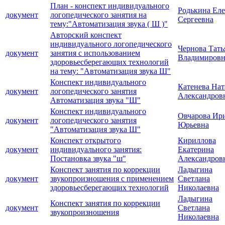
План - конспект индивидуального
Родькина Ел
документ
логопедического занятия на
Сергеевна
тему:"Автоматизация звука ( Ш )"
Авторский конспект
индивидуального логопедического
Чернова Тать
документ
занятия с использованием
Владимировн
здоровьесберегающих технологий
на тему: "Автоматизация звука Ш"
Конспект индивидуального
Катенева Нат
документ
логопедического занятия
Александров
Автоматизация звука "Ш"
Конспект индивидуального
Овчарова Ир
документ
логопедического занятия
Юрьевна
"Автоматизация звука Ш"
Конспект открытого
Кириллова
документ
индивидуального занятия:
Екатерина
Постановка звука "ш"
Александров
Конспект занятия по коррекции
Ладыгина
документ
звукопроизношения с применением
Светлана
здоровьесберегающих технологий
Николаевна
Ладыгина
Конспект занятия по коррекции
документ
Светлана
звукопроизношения
Николаевна