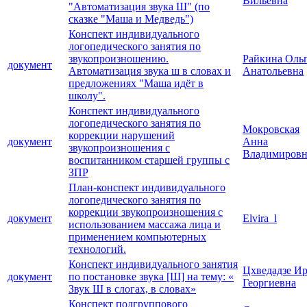
Вильевна
"Автоматизация звука Ш" (по
сказке "Маша и Медведь")
Конспект индивидуального
логопедического занятия по
звукопроизношению.
Райкина Оль
документ
Автоматизация звука ш в словах и
Анатольевна
предложениях "Маша идёт в
школу".
Конспект индивидуального
логопедического занятия по
Мокровская
коррекции нарушений
документ
Анна
звукопроизношения с
Владимировн
воспитанником старшей группы с
ЗПР
План-конспект индивидуального
логопедического занятия по
коррекции звукопроизношения с
документ
Elvira_l
использованием массажа лица и
применением компьютерных
технологий.
Конспект индивидуального занятия
Цхведадзе И
документ
по постановке звука [Ш] на тему: «
Георгиевна
Звук Ш в слогах, в словах»
Конспект подгруппового