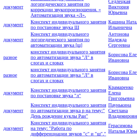
Седлецкая
логопедического занятия по
документ
Виктория
коррекции звукопроизношения. «
Юрьевна
Автоматизация звука «Л».
Конспект индивидуального занятия
Кашина Ната
документ
по постановке звука Ш
Ильинична
Конспект индивидуального
Антонова
документ
логопедического занятия по
Надежда
автоматизации звука [ш]
Сергеевна
конспект индивидуального занятия
Борисова Еле
разное
по автоматизации звука "Л" в
Ивановна
слогах и словах
конспект индивидуального занятия
Борисова Еле
разное
по автоматизации звука "Л" в
Ивановна
слогах и словах
Крамаренко
Конспект индивидуального занятия
документ
Елена
по постановке звука "л"
Григорьевна
Конспект индивидуального занятия
Паунькина
документ
по автоматизации звука р на тему:"
Светлана
День рождение куклы Раи"
Владимировн
Конспект индивидуального занятия
Герасимова
документ
на тему: "Работа по
Наталья Юрь
дифференциации звуков "с" и "ш"."