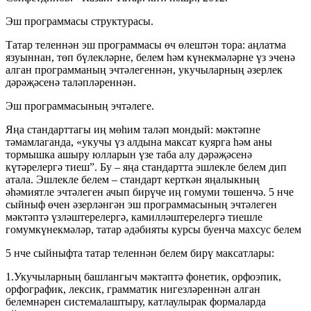
Эш программасы структурасы.
Татар теленнән эш программасы өч өлештән тора: аңлатма
язуыннан, төп бүлекләрне, белем һәм күнекмәләрне үз эченә
алган программаның эчтәлегеннән, укучыларның әзерлек
дәрәҗәсенә таләпләреннән.
Эш программасының эчтәлеге.
Яңа стандарттагы иң мөһим таләп мондый: мәктәпне
тәмамлаганда, «укучы үз алдына максат куярга һәм аны
тормышка ашыру юлларын үзе таба алу дәрәҗәсенә
күтәрелергә тиеш”. Бу – яңа стандартта эшлекле белем дип
атала. Эшлекле белем – стандарт керткән яңалыкның
әһәмиятле эчтәлеген ачып бирүче иң гомуми төшенчә. 5 нче
сыйныф өчен әзерләнгән эш программасының эчтәлеген
мәктәптә үзләштерелергә, камилләштерелергә тиешле
гомумкүнекмәләр, татар әдәбияты курсы буенча махсус белем
5 нче сыйныфта татар теленнән белем бирү максатлары:
1.Укучыларның башлангыч мәктәптә фонетик, орфоэпик,
орфографик, лексик, грамматик нигезләреннән алган
белемнәрен системалаштыру, катлаулырак формаларда