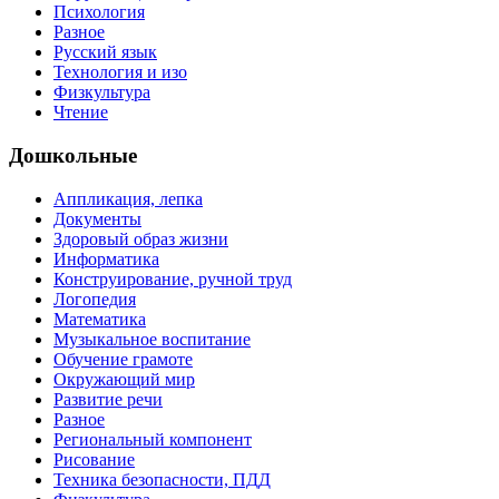
Психология
Разное
Русский язык
Технология и изо
Физкультура
Чтение
Дошкольные
Аппликация, лепка
Документы
Здоровый образ жизни
Информатика
Конструирование, ручной труд
Логопедия
Математика
Музыкальное воспитание
Обучение грамоте
Окружающий мир
Развитие речи
Разное
Региональный компонент
Рисование
Техника безопасности, ПДД