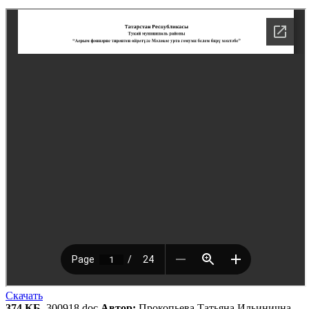
Скачать
374 КБ
, 300918.doc
Автор:
Прокопьева Татьяна Ильинична,