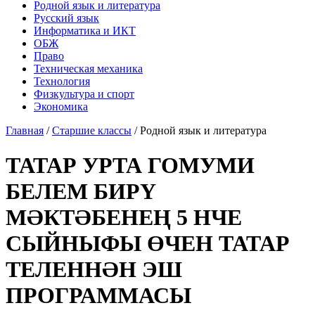
Родной язык и литература
Русский язык
Информатика и ИКТ
ОБЖ
Право
Техническая механика
Технология
Физкультура и спорт
Экономика
Главная
/
Старшие классы
/
Родной язык и литература
ТАТАР УРТА ГОМУМИ
БЕЛЕМ БИРҮ
МӘКТӘБЕНЕҢ 5 НЧЕ
СЫЙНЫФЫ ӨЧЕН ТАТАР
ТЕЛЕННӘН ЭШ
ПРОГРАММАСЫ