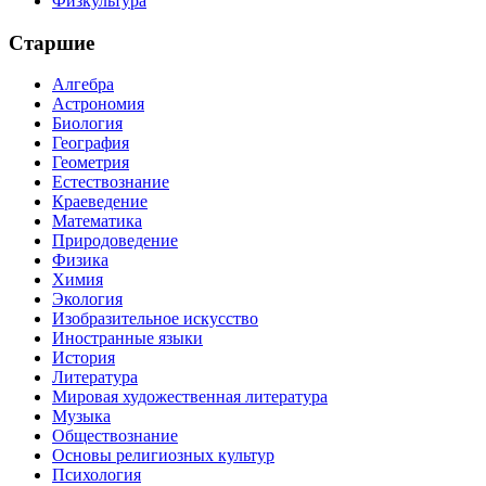
Физкультура
Старшие
Алгебра
Астрономия
Биология
География
Геометрия
Естествознание
Краеведение
Математика
Природоведение
Физика
Химия
Экология
Изобразительное искусство
Иностранные языки
История
Литература
Мировая художественная литература
Музыка
Обществознание
Основы религиозных культур
Психология