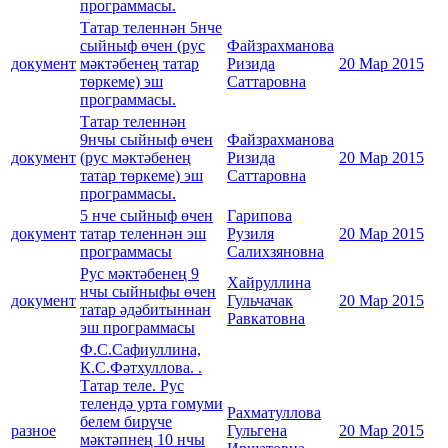
программасы.
Татар теленнән 5нче
сыйныф өчен (рус
Файзрахманова
документ
мәктәбенең татар
Ризида
20 Мар 2015
төркеме) эш
Саттаровна
программасы.
Татар теленнән
9нчы сыйныф өчен
Файзрахманова
документ
(рус мәктәбенең
Ризида
20 Мар 2015
татар төркеме) эш
Саттаровна
программасы.
5 нче сыйныф өчен
Гарипова
документ
татар теленнән эш
Рузиля
20 Мар 2015
программасы
Салихзяновна
Рус мәктәбенең 9
Хайруллина
нчы сыйныфы өчен
документ
Гульчачак
20 Мар 2015
татар әдәбитыннан
Равкатовна
эш программасы
Ф.С.Сафиуллина,
К.С.Фәтхуллова. .
Татар теле. Рус
телендә урта гомуми
Рахматуллова
белем бирүче
разное
Гульгена
20 Мар 2015
мәктәпнең 10 нчы