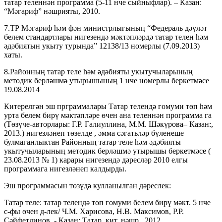
татар теленнән программа (5-11 нче сыйныфлар). – Казан:
“Мәгариф” нәшрияты, 2010.
7.ТР Мәгариф һәм фән министрлыгының “Федераль дәүләт
белем стандартлары нигезендә мәктәпләрдә татар телен һәм
әдәбиятын укыту турында” 12138/13 номерлы (7.09.2013)
хаты.
8.Районның татар теле һәм әдәбияты укытучыларының
методик берләшмә утырышының 1 нче номерлы беркетмәсе
19.08.2014
Китерелгән эш прграммалары Татар телендә гомуми төп һәм
урта белем бирү мәктәпләре өчен ана теленнән программа га
(Төзүче-авторлары: Г.Р. Галиуллина, М.М. Шәкүрова– Казан:,
2013.) нигезләнеп төзелде , әмма сәгатьләр бүленеше
булмаганлыктан Районның татар теле һәм әдәбияты
укытучыларының методик берләшмә утырышы беркетмәсе (
23.08.2013 № 1) карары нигезендә дәресләр 2010 елгы
программага нигезләнеп калдырды.
Эш программасын төзүдә кулланылган дәреслек:
Татар теле: татар телендә төп гомуми белем бирү мәкт. 5 нче
с-фы өчен д-лек/ Ч.М. Харисова, Н.В. Максимов, Р.Р.
Сәйфетдинов. - Казан: Татар. кит. нәшр., 2012.