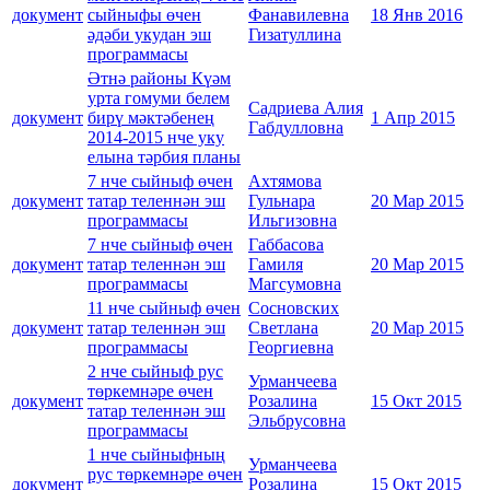
документ
сыйныфы өчен
Фанавилевна
18 Янв 2016
әдәби укудан эш
Гизатуллина
программасы
Әтнә районы Күәм
урта гомуми белем
Садриева Алия
документ
бирү мәктәбенең
1 Апр 2015
Габдулловна
2014-2015 нче уку
елына тәрбия планы
7 нче сыйныф өчен
Ахтямова
документ
татар теленнән эш
Гульнара
20 Мар 2015
программасы
Ильгизовна
7 нче сыйныф өчен
Габбасова
документ
татар теленнән эш
Гамиля
20 Мар 2015
программасы
Магсумовна
11 нче сыйныф өчен
Сосновских
документ
татар теленнән эш
Светлана
20 Мар 2015
программасы
Георгиевна
2 нче сыйныф рус
Урманчеева
төркемнәре өчен
документ
Розалина
15 Окт 2015
татар теленнән эш
Эльбрусовна
программасы
1 нче сыйныфның
Урманчеева
рус төркемнәре өчен
документ
Розалина
15 Окт 2015