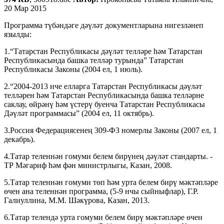
20 Мар 2015
Программа түбәндәге дәүләт документларына нигезләнеп
язылды:
1.“Татарстан Республикасы дәүләт телләре һәм Татарстан
Республикасында башка телләр турында” Татарстан
Республикасы Законы (2004 ел, 1 июль).
2.“2004-2013 нче елларга Татарстан Республикасы дәүләт
телләрен һәм Татарстан Республикасында башка телләрне
саклау, өйрәнү һәм үстерү буенча Татарстан Республикасы
Дәүләт программасы” (2004 ел, 11 октябрь).
3.Россия Федерациясенең 309-Ф3 номерлы Законы (2007 ел, 1
декабрь).
4.Татар теленнән гомуми белем бирүнең дәүләт стандарты. -
ТР Мәгариф һәм фән министрлыгы, Казан, 2008.
5.Татар теленнән гомуми төп һәм урта белем бирү мәктәпләре
өчен ана теленнән программа, (5-9 нчы сыйныфлар), Г.Р.
Галиуллина, М.М. Шәкүрова, Казан, 2013.
6.Татар телендә урта гомуми белем бирү мәктәпләре өчен