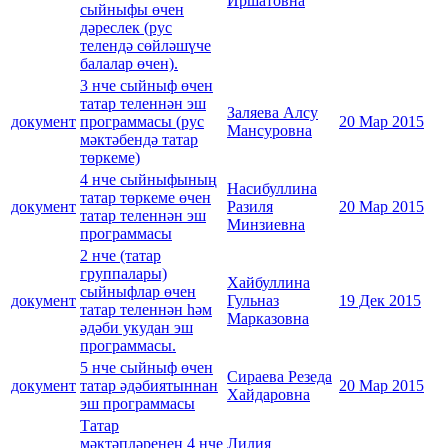
Иршатовна
сыйныфы өчен
дәреслек (рус
телендә сөйләшүче
балалар өчен).
3 нче сыйныф өчен
татар теленнән эш
Заляева Алсу
документ
программасы (рус
20 Мар 2015
Мансуровна
мәктәбендә татар
төркеме)
4 нче сыйныфының
Насибуллина
татар төркеме өчен
документ
Разиля
20 Мар 2015
татар теленнән эш
Минзиевна
программасы
2 нче (татар
группалары)
Хайбуллина
сыйныфлар өчен
документ
Гульназ
19 Дек 2015
татар теленнән һәм
Марказовна
әдәби укудан эш
программасы.
5 нче сыйныф өчен
Сираева Резеда
документ
татар әдәбиятыннан
20 Мар 2015
Хайдаровна
эш программасы
Татар
мәктәпләренең 4 нче
Лилия