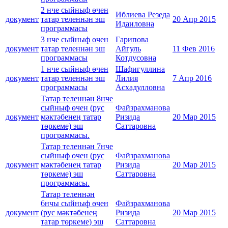
2 нче сыйныф өчен
Иблиева Резеда
документ
татар теленнән эш
20 Апр 2015
Идаиловна
программасы
3 нче сыйныф өчен
Гарипова
документ
татар теленнән эш
Айгуль
11 Фев 2016
программасы
Котдусовна
1 нче сыйныф өчен
Шафигуллина
документ
татар теленнән эш
Лилия
7 Апр 2016
программасы
Асхадулловна
Татар теленнән 8нче
сыйныф өчен (рус
Файзрахманова
документ
мәктәбенең татар
Ризида
20 Мар 2015
төркеме) эш
Саттаровна
программасы.
Татар теленнән 7нче
сыйныф өчен (рус
Файзрахманова
документ
мәктәбенең татар
Ризида
20 Мар 2015
төркеме) эш
Саттаровна
программасы.
Татар теленнән
6нчы сыйныф өчен
Файзрахманова
документ
(рус мәктәбенең
Ризида
20 Мар 2015
татар төркеме) эш
Саттаровна