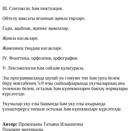
III. Синтаксис һәм пнктуация.
Әйтелү максаты ягыннан җөмлә төрләре.
Гади, җыйнак, җәенке җөмләләр.
Җөмлә кисәкләре.
Җөмләнеӊ тиӊдәш кисәкләре.
IV. Фонетика, орфоэпия, орфография.
V. Лексикология һәм сөйләм культурасы.
Эш программасында шулай ук гомуми төп һәм урта белем
бирү мәктәбенең 5-9 нчы сыйныфларында укучыларның ана
теленнән белем, осталык һәм күнекмәләрен бәяләү нормалары
күрсәтелде.
Укучылар уку елы башында һәм уку елы ахырында
үзләштерергә тиешле осталык һәм күнекмәләре күрсәтелде.
Автор:
Прокопьева Татьяна Ильинична
Похожие материалы