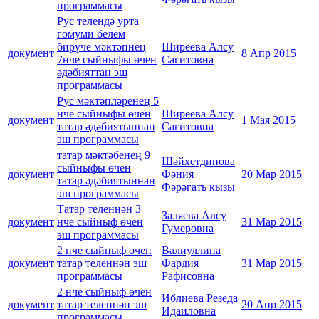
программасы
Рус телендә урта
гомуми белем
бирүче мәктәпнең
Ширеева Алсу
документ
8 Апр 2015
7нче сыйныфы өчен
Сагитовна
әдәбияттан эш
программасы
Рус мәктәпләренең 5
нче сыйныфы өчен
Ширеева Алсу
документ
1 Мая 2015
татар әдәбиятыннан
Сагитовна
эш программасы
татар мәктәбенең 9
Шәйхетдинова
сыйныфы өчен
документ
Фәния
20 Мар 2015
татар әдәбиятыннан
Фәрәгать кызы
эш программасы
Татар теленнән 3
Заляева Алсу
документ
нче сыйныф өчен
31 Мар 2015
Гумеровна
эш программасы
2 нче сыйныф өчен
Валиуллина
документ
татар теленнән эш
Фардия
31 Мар 2015
программасы
Рафисовна
2 нче сыйныф өчен
Иблиева Резеда
документ
татар теленнән эш
20 Апр 2015
Идаиловна
программасы