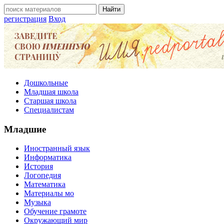
регистрация
Вход
Дошкольные
Младшая школа
Старшая школа
Специалистам
Младшие
Иностранный язык
Информатика
История
Логопедия
Математика
Материалы мо
Музыка
Обучение грамоте
Окружающий мир