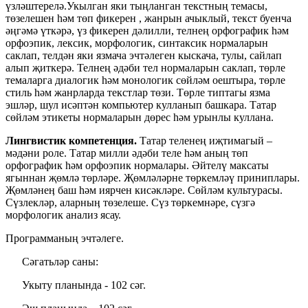
үзләштерелә.Укылган яки тыңланган текстның темасы,
төзелешен һәм төп фикерен , жанрын ачыклый, текст буенча
әңгәмә үткәрә, үз фикерен дәлилли, телнең орфографик һәм
орфоэпик, лексик, морфологик, синтаксик нормаларын
саклап, телдән яки язмача эчтәлеген кыскача, тулы, сайлап
алып җиткерә. Телнең әдәби тел нормаларын саклап, төрле
темаларга диалогик һәм монологик сөйләм оештыра, төрле
стиль һәм жанрларда текстлар төзи. Төрле типтагы язма
эшләр, шул исәптән компьютер кулланып башкара. Татар
сөйләм этикеты нормаларын дөрес һәм урынлы куллана.
Лингвистик компетенция
.
Татар теленең иҗтимагый –
мәдәни роле. Татар милли әдәби теле һәм аның төп
орфографик һәм орфоэпик нормалары. Әйтелү максаты
ягыннан җөмлә төрләре. Җөмләләрне төркемләү приниплары.
Җөмләнеӊ баш һәм иярчен кисәкләре. Сөйләм культурасы.
Сүзлекләр, аларныӊ төзелеше. Сүз төркемнәре, сүзгә
морфологик анализ ясау.
Программаның эчтәлеге.
Сәгатьләр саны:
Укыту планында - 102 сәг.