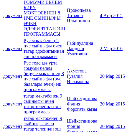
ГОМУМИ БЕЛЕМ
БИРҮ
Прокопьева
МӘКТӘБЕНЕҢ 8
документ
Татьяна
4 Апр 2015
НЧЕ СЫЙНЫФЫ
Ильинична
ӨЧЕН
ӘДӘБИЯТТАН ЭШ
ПРОГРАММАСЫ
Рус мәктәбенең 5
Габидуллина
нче сыйныфы өчен
документ
Ландыш
2 Мар 2016
татар әдәбиятыннан
Умитовна
эш программасы
Рус телендә урта
гомуми белем
Ахметова
бирүче мәктәпнең 8
документ
Гузалия
20 Мар 2015
нче сыйныфы (рус
Исламовна
балалары өчен) эш
программасы
татар мәктәбенең 9
Шәйхетдинова
сыйныфы өчен
документ
Фәния
20 Мар 2015
татар теленнән эш
Фәрәгать кызы
программасы
татар мәктәбенең 9
Шәйхетдинова
сыйныфы өчен
документ
Фәния
20 Мар 2015
татар теленнән эш
Фәрәгать кызы