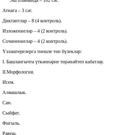
Эш планында – 102 сәг.
Атнага – 3 сәг.
Диктантлар – 8 (4 контроль).
Изложениеләр – 4 (2 контроль).
Сочинениеләр – 4 (2 контроль).
Үзләштерелергә тиешле төп бүлекләр:
I. Башлангычта үткәннәрне тирәнәйтеп кабатлау.
II.Морфология.
Исем.
Алмашлык.
Сан.
Сыйфат.
Фигыль.
Рәвеш.