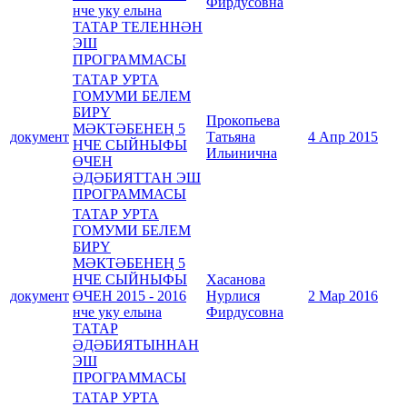
Фирдусовна
нче уку елына
ТАТАР ТЕЛЕННӘН
ЭШ
ПРОГРАММАСЫ
ТАТАР УРТА
ГОМУМИ БЕЛЕМ
БИРҮ
Прокопьева
МӘКТӘБЕНЕҢ 5
документ
Татьяна
4 Апр 2015
НЧЕ СЫЙНЫФЫ
Ильинична
ӨЧЕН
ӘДӘБИЯТТАН ЭШ
ПРОГРАММАСЫ
ТАТАР УРТА
ГОМУМИ БЕЛЕМ
БИРҮ
МӘКТӘБЕНЕҢ 5
НЧЕ СЫЙНЫФЫ
Хасанова
документ
ӨЧЕН 2015 - 2016
Нурлися
2 Мар 2016
нче уку елына
Фирдусовна
ТАТАР
ӘДӘБИЯТЫННАН
ЭШ
ПРОГРАММАСЫ
ТАТАР УРТА