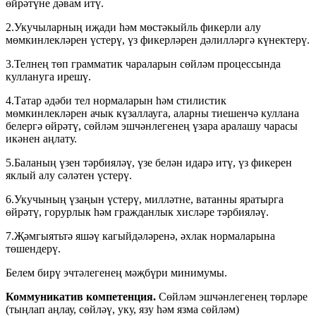
өйрәтүне дәвам итү.
2.Укучыларның иҗади һәм мөстәкыйль фикерли алу
мөмкинлекләрен үстерү, үз фикерләрен дәлилләргә күнектерү.
3.Телнең төп грамматик чараларын сөйләм процессында
куллануга ирешү.
4.Татар әдәби тел нормаларын һәм стилистик
мөмкинлекләрен ачык күзаллауга, аларны тиешенчә куллана
белергә өйрәтү, сөйләм эшчәнлегенең үзара аралашу чарасы
икәнен аңлату.
5.Баланың үзен тәрбияләү, үзе белән идарә итү, үз фикерен
яклый алу сәләтен үстерү.
6.Укучының үзаңын үстерү, милләтне, ватанны яратырга
өйрәтү, горурлык һәм гражданлык хисләре тәрбияләү.
7.Җәмгыятьтә яшәү кагыйдәләренә, әхлак нормаларына
төшендерү.
Белем бирү эчтәлегенең мәҗбүри минимумы.
Коммуникатив компетенция.
Сөйләм эшчәнлегенең төрләре
(тыңлап аңлау, сөйләү, уку, язу һәм язма сөйләм)