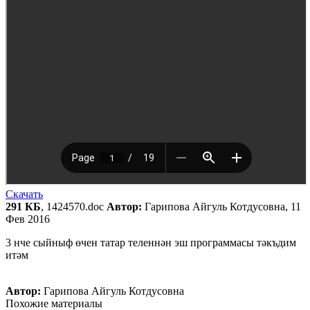
Скачать
291 КБ
, 1424570.doc
Автор:
Гарипова Айгуль Котдусовна, 11
Фев 2016
3 нче сыйныф өчен татар теленнән эш программасы тәкъдим
итәм
Автор:
Гарипова Айгуль Котдусовна
Похожие материалы