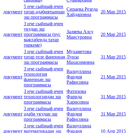
5 нче сыйныф өчен
Сираева Резеда
документ
татар әдәбиятыннан
20 Мар 2015
Хайдаровна
эш программасы
3 нче сыйныф өчен
укудан эш
Заляева Алсу
документ
программасы (рус
20 Мар 2015
Мансуровна
мәктәбендә татар
төркеме)
3 нче сыйныф өчен
Мухаметова
документ
татар теле фәненнән
Луиза
31 Мар 2015
эш программасы
Махасимовна
3 нче сыйныф өчен
Валиуллина
технология
документ
Фардия
21 Мар 2015
фәненнән эш
Рафисовна
программасы
3 нче сыйныф өчен
Фатихова
документ
технологиядән эш
Фарида
31 Мар 2015
программасы
Харисовна
3 нче сыйныф өчен
Валиуллина
документ
әдәби укудан эш
Фардия
31 Мар 2015
программасы
Рафисовна
3 нче сыйныф өчен
Валиуллина
документ
математикадан эш
Фардия
10 Апр 2015