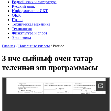
Родной язык и литература
Русский язык
Информатика и ИКТ
ОБЖ
Право
Техническая механика
Технология
Физкультура и спорт
Экономика
Главная
/
Начальные классы
/
Разное
3 нче сыйныф өчен татар
теленнән эш программасы