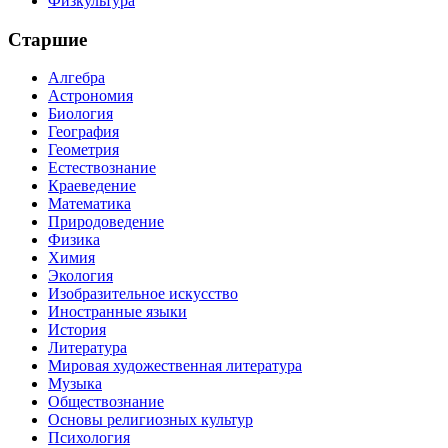
Физкультура
Старшие
Алгебра
Астрономия
Биология
География
Геометрия
Естествознание
Краеведение
Математика
Природоведение
Физика
Химия
Экология
Изобразительное искусство
Иностранные языки
История
Литература
Мировая художественная литература
Музыка
Обществознание
Основы религиозных культур
Психология