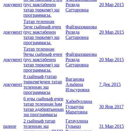
документ
(рус мәктәбенең
Ризида
20 Мар 2015
татар төркеме) эш
Саттаровна
программасы.
Татар теленнән
5нче сыйныф өчен
Файзрахманова
документ
(рус мәктәбенең
Ризида
20 Мар 2015
татар төркеме) эш
Саттаровна
программасы.
Татар теленнән
9нчы сыйныф өчен
Файзрахманова
документ
(рус мәктәбенең
Ризида
20 Мар 2015
татар төркеме) эш
Саттаровна
программасы.
8 сыйныф (татар
Ваганова
төркеме)өчен татар
документ
Альбина
7 Дек 2015
теленнән эш
Ильсуровна
программасы
6 нчы сыйныф өчен
Хабибуллина
татар теленнән һәм
Гульнура
30 Янв 2017
татар әдәбиятыннан
Маратовна
эш программасы
2 сыйныф татар
Гатауллина
разное
теленнән эш
Гульназ
31 Мар 2015