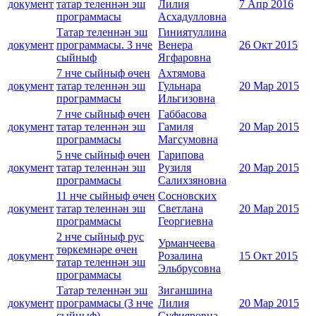
документ
татар теленнән эш
Лилия
7 Апр 2016
программасы
Асхадулловна
Татар теленнән эш
Гиниятуллина
документ
программасы. 3 нче
Венера
26 Окт 2015
сыйныф
Ягфаровна
7 нче сыйныф өчен
Ахтямова
документ
татар теленнән эш
Гульнара
20 Мар 2015
программасы
Ильгизовна
7 нче сыйныф өчен
Габбасова
документ
татар теленнән эш
Гамиля
20 Мар 2015
программасы
Магсумовна
5 нче сыйныф өчен
Гарипова
документ
татар теленнән эш
Рузиля
20 Мар 2015
программасы
Салихзяновна
11 нче сыйныф өчен
Сосновских
документ
татар теленнән эш
Светлана
20 Мар 2015
программасы
Георгиевна
2 нче сыйныф рус
Урманчеева
төркемнәре өчен
документ
Розалина
15 Окт 2015
татар теленнән эш
Эльбрусовна
программасы
Татар теленнән эш
Зиганшина
документ
программасы (3 нче
Лилия
20 Мар 2015
сыйныф)
Суфияровна