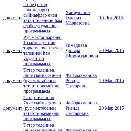
2 нче (татар
группалары)
Хайбуллина
сыйныфлар өчен
документ
Гульназ
19 Дек 2015
татар теленнән һәм
Марказовна
әдәби укудан эш
программасы.
Рус мәктәпләренең
1 сыйныф татар
Гимадиева
төркеме өчен татар
документ
Диляра
20 Мар 2015
теленнән һәм
Ширияздановна
укудан эш
программасы.
Татар теленнән
8нче сыйныф өчен
Файзрахманова
документ
(рус мәктәбенең
Ризида
20 Мар 2015
татар төркеме) эш
Саттаровна
программасы.
Татар теленнән
7нче сыйныф өчен
Файзрахманова
документ
(рус мәктәбенең
Ризида
20 Мар 2015
татар төркеме) эш
Саттаровна
программасы.
Татар теленнән
6нчы сыйныф өчен
Файзрахманова