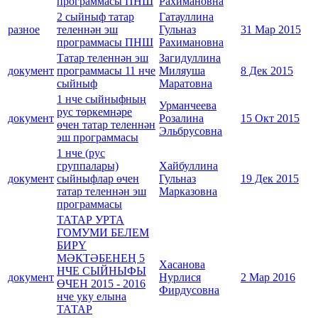
программасы ПНШ
Рахимановна
2 сыйныф татар
Гатауллина
разное
теленнән эш
Гульназ
31 Мар 2015
программасы ПНШ
Рахимановна
Татар теленнән эш
Загидуллина
документ
программасы 11 нче
Миляуша
8 Дек 2015
сыйныф
Маратовна
1 нче сыйныфның
Урманчеева
рус төркемнәре
документ
Розалина
15 Окт 2015
өчен татар теленнән
Эльбрусовна
эш программасы
1 нче (рус
группалары)
Хайбуллина
документ
сыйныфлар өчен
Гульназ
19 Дек 2015
татар теленнән эш
Марказовна
программасы
ТАТАР УРТА
ГОМУМИ БЕЛЕМ
БИРҮ
МӘКТӘБЕНЕҢ 5
Хасанова
НЧЕ СЫЙНЫФЫ
документ
Нурлися
2 Мар 2016
ӨЧЕН 2015 - 2016
Фирдусовна
нче уку елына
ТАТАР