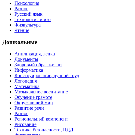
Психология
Разное
Русский язык
Технология и изо
Физкультура
Чтение
Дошкольные
Аппликация, лепка
Документы
Здоровый образ жизни
Информатика
Конструирование, ручной труд
Логопедия
Математика
Музыкальное воспитание
Обучение грамоте
Окружающий мир
Развитие речи
Разное
Региональный компонент
Рисование
Техника безопасности, ПДД