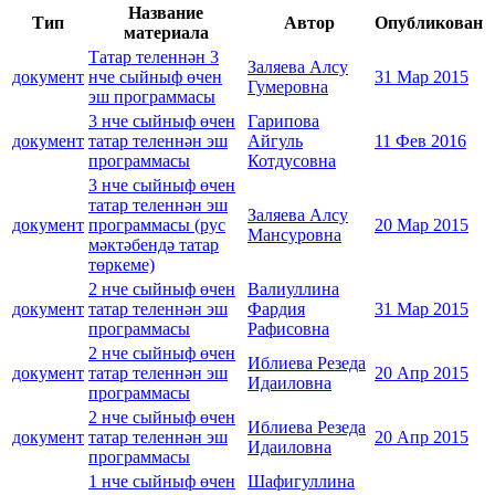
Название
Тип
Автор
Опубликован
материала
Татар теленнән 3
Заляева Алсу
документ
нче сыйныф өчен
31 Мар 2015
Гумеровна
эш программасы
3 нче сыйныф өчен
Гарипова
документ
татар теленнән эш
Айгуль
11 Фев 2016
программасы
Котдусовна
3 нче сыйныф өчен
татар теленнән эш
Заляева Алсу
документ
программасы (рус
20 Мар 2015
Мансуровна
мәктәбендә татар
төркеме)
2 нче сыйныф өчен
Валиуллина
документ
татар теленнән эш
Фардия
31 Мар 2015
программасы
Рафисовна
2 нче сыйныф өчен
Иблиева Резеда
документ
татар теленнән эш
20 Апр 2015
Идаиловна
программасы
2 нче сыйныф өчен
Иблиева Резеда
документ
татар теленнән эш
20 Апр 2015
Идаиловна
программасы
1 нче сыйныф өчен
Шафигуллина