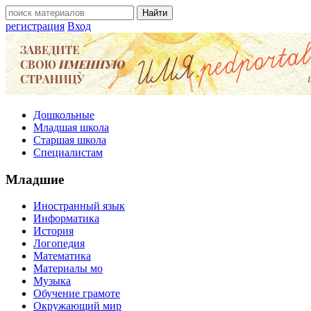
регистрация
Вход
Дошкольные
Младшая школа
Старшая школа
Специалистам
Младшие
Иностранный язык
Информатика
История
Логопедия
Математика
Материалы мо
Музыка
Обучение грамоте
Окружающий мир