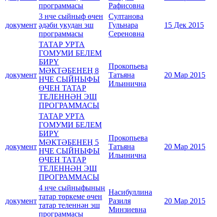
программасы
Рафисовна
3 нче сыйныф өчен
Султанова
документ
әдәби укудан эш
Гульнара
15 Дек 2015
программасы
Сереновна
ТАТАР УРТА
ГОМУМИ БЕЛЕМ
БИРҮ
Прокопьева
МӘКТӘБЕНЕҢ 8
документ
Татьяна
20 Мар 2015
НЧЕ СЫЙНЫФЫ
Ильинична
ӨЧЕН ТАТАР
ТЕЛЕННӘН ЭШ
ПРОГРАММАСЫ
ТАТАР УРТА
ГОМУМИ БЕЛЕМ
БИРҮ
Прокопьева
МӘКТӘБЕНЕҢ 5
документ
Татьяна
20 Мар 2015
НЧЕ СЫЙНЫФЫ
Ильинична
ӨЧЕН ТАТАР
ТЕЛЕННӘН ЭШ
ПРОГРАММАСЫ
4 нче сыйныфының
Насибуллина
татар төркеме өчен
документ
Разиля
20 Мар 2015
татар теленнән эш
Минзиевна
программасы