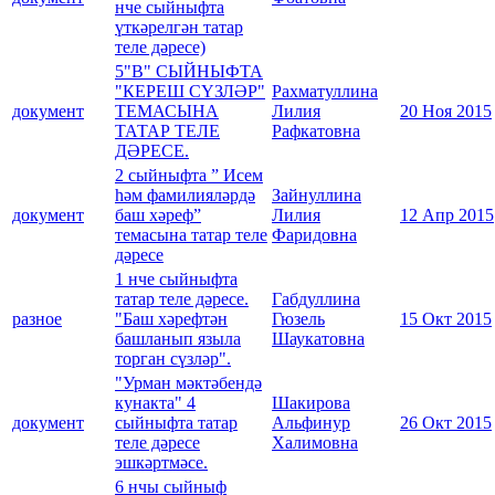
нче сыйныфта
үткәрелгән татар
теле дәресе)
5"В" СЫЙНЫФТА
"КЕРЕШ СҮЗЛӘР"
Рахматуллина
документ
ТЕМАСЫНА
Лилия
20 Ноя 2015
ТАТАР ТЕЛЕ
Рафкатовна
ДӘРЕСЕ.
2 сыйныфта ” Исем
һәм фамилияләрдә
Зайнуллина
документ
баш хәреф”
Лилия
12 Апр 2015
темасына татар теле
Фаридовна
дәресе
1 нче сыйныфта
татар теле дәресе.
Габдуллина
разное
"Баш хәрефтән
Гюзель
15 Окт 2015
башланып языла
Шаукатовна
торган сүзләр".
"Урман мәктәбендә
кунакта" 4
Шакирова
документ
сыйныфта татар
Альфинур
26 Окт 2015
теле дәресе
Халимовна
эшкәртмәсе.
6 нчы сыйныф