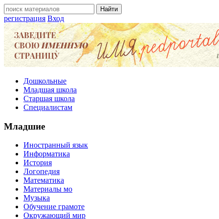
регистрация
Вход
Дошкольные
Младшая школа
Старшая школа
Специалистам
Младшие
Иностранный язык
Информатика
История
Логопедия
Математика
Материалы мо
Музыка
Обучение грамоте
Окружающий мир