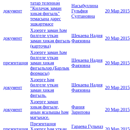
татар теленнән
Насыбуллина
"Киләчәк заман
документ
Гульфия
20 Мар 2015
хикәя фигыль"
Султановна
темасына дәрес
эшкәртмәсе
Хәзерге заман һәм
билгеле үткән
Шекаева Надия
документ
20 Мар 2015
заман хикәя фигыль
Фаязовна
(карточка)
Хәзерге заман һәм
билгеле үткән
Шекаева Надия
презентация
заман хикәя
20 Мар 2015
Фаязовна
фигыльләр.(Барлык
формасы)
Хәзерге һәм
билгеле үткән
Шекаева Надия
документ
20 Мар 2015
заман хикәя
Фаязовна
фигыль.
Хәзерге заман
хикәя фигыле,
Фания
документ
20 Мар 2015
аның ясалышы һәм
Зарипова
мәгънәсе.
Презентация
Гараева Гульназ
презентация
Хәзерге һәм үткән
20 Мар 2015