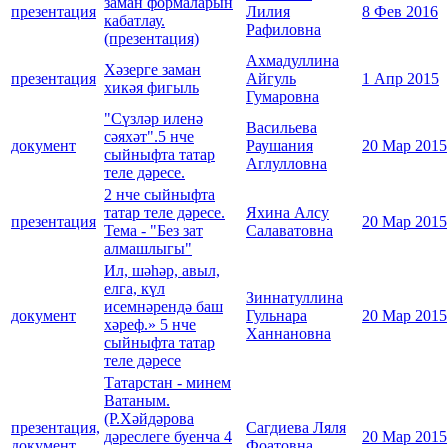
заман формаларын
презентация
Лилия
8 Фев 2016
кабатлау.
Рафиловна
(презентация)
Ахмадуллина
Хәзерге заман
презентация
Айгуль
1 Апр 2015
хикәя фигыль
Гумаровна
"Сүзләр иленә
Васильева
сәяхәт".5 нче
документ
Раушания
20 Мар 2015
сыйныфта татар
Аглулловна
теле дәресе.
2 нче сыйныфта
татар теле дәресе.
Яхина Алсу
презентация
20 Мар 2015
Тема - "Без зат
Салаватовна
алмашлыгы"
Ил, шәһәр, авыл,
елга, күл
Зиннатуллина
исемнәрендә баш
документ
Гульнара
20 Мар 2015
хәреф.» 5 нче
Ханнановна
сыйныфта татар
теле дәресе
Татарстан - минем
Ватаным.
(Р.Хәйдәрова
презентация,
Сагдиева Ляля
дәреслеге буенча 4
20 Мар 2015
документ
Фоатовна