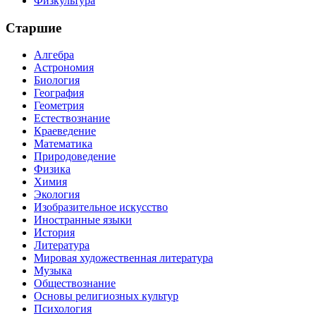
Физкультура
Старшие
Алгебра
Астрономия
Биология
География
Геометрия
Естествознание
Краеведение
Математика
Природоведение
Физика
Химия
Экология
Изобразительное искусство
Иностранные языки
История
Литература
Мировая художественная литература
Музыка
Обществознание
Основы религиозных культур
Психология