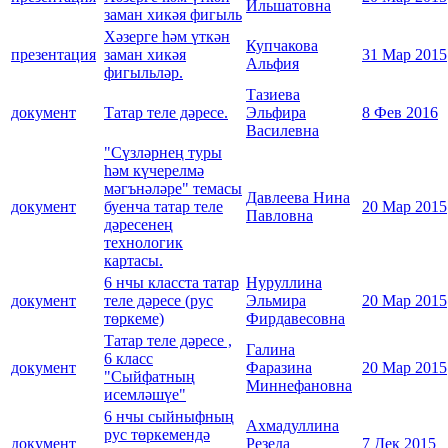
Ильшатовна
заман хикәя фигыль
Хәзерге һәм үткән
Купчакова
презентация
заман хикәя
31 Мар 2015
Альфия
фигыльләр.
Тазиева
документ
Татар теле дәресе.
Эльфира
8 Фев 2016
Василевна
"Сүзләрнең туры
һәм күчерелмә
мәгънәләре" темасы
Давлеева Нина
документ
буенча татар теле
20 Мар 2015
Павловна
дәресенең
технологик
картасы.
6 нчы класста татар
Нуруллина
документ
теле дәресе (рус
Эльмира
20 Мар 2015
төркеме)
Фирдавесовна
Татар теле дәресе ,
Галина
6 класс
документ
Фаразина
20 Мар 2015
"Сыйфатның
Миннефановна
исемләшүе"
6 нчы сыйныфның
Ахмадуллина
рус төркемендә
документ
Резеда
7 Дек 2015