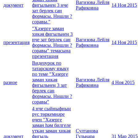
Вагизова Лейля
документ
фигыльнең 3 нче
14 Ноя 2015
Рафиковна
зат берлек сан
формасы. Нишли ?
соравы."
"Хәзерге заман
хикәя фигыльнең 3
нче зат берлек сан
Вагизова Лейля
презентация
14 Ноя 2015
формасы. Нишли ?
Рафиковна
соравы" темасына
презентация
Видеоурок по
татарскому языку
по теме "Хәзерге
заман хикәя
Вагизова Лейля
разное
4 Ноя 2015
фигыльнең 3 зат
Рафиковна
берлек сан
формасы. Нишли ?
соравы"
4 нче сыйныфның
рус төркемнәре
өчен "Хәзерге
заман hәм билгеле
үткән заман хикәя
Султанова
документ
фигыль
Гульнара
31 Мар 2015