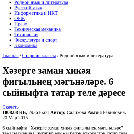
Родной язык и литература
Русский язык
Информатика и ИКТ
ОБЖ
Право
Техническая механика
Технология
Физкультура и спорт
Экономика
Главная
/
Старшие классы
/
Родной язык и литература
Хәзерге заман хикәя
фигыльнең мәгънәләре. 6
сыйныфта татар теле дәресе
Скачать
1008.08 КБ
, 293616.rar
Автор:
Салихова Рамзия Равиловна,
20 Мар 2015
6 сыйныфта "Хәзерге заман хикәя фигыльнең мәгънәләре"
темасы буенча Сингапур алымы белән үткәрелгән татар теле