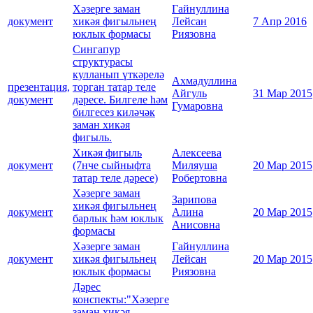
Хәзерге заман
Гайнуллина
документ
хикәя фигыльнең
Лейсан
7 Апр 2016
юклык формасы
Риязовна
Сингапур
структурасы
кулланып үткәрелә
Ахмадуллина
презентация,
торган татар теле
Айгуль
31 Мар 2015
документ
дәресе. Билгеле һәм
Гумаровна
билгесез киләчәк
заман хикәя
фигыль.
Хикәя фигыль
Алексеева
документ
(7нче сыйныфта
Миляуша
20 Мар 2015
татар теле дәресе)
Робертовна
Хәзерге заман
Зарипова
хикәя фигыльнең
документ
Алина
20 Мар 2015
барлык һәм юклык
Анисовна
формасы
Хәзерге заман
Гайнуллина
документ
хикәя фигыльнең
Лейсан
20 Мар 2015
юклык формасы
Риязовна
Дәрес
конспекты:"Хәзерге
заман хикәя