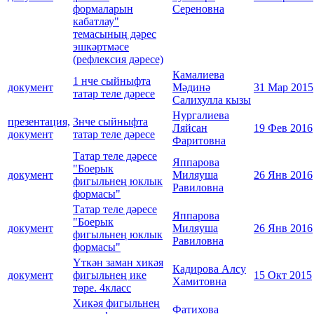
формаларын
Сереновна
кабатлау"
темасының дәрес
эшкәртмәсе
(рефлексия дәресе)
Камалиева
1 нче сыйныфта
документ
Мәдинә
31 Мар 2015
татар теле дәресе
Салихулла кызы
Нургалиева
презентация,
3нче сыйныфта
Ляйсан
19 Фев 2016
документ
татар теле дәресе
Фаритовна
Татар теле дәресе
Яппарова
"Боерык
документ
Миляуша
26 Янв 2016
фигыльнең юклык
Равиловна
формасы"
Татар теле дәресе
Яппарова
"Боерык
документ
Миляуша
26 Янв 2016
фигыльнең юклык
Равиловна
формасы"
Үткән заман хикәя
Кадирова Алсу
документ
фигыльнең ике
15 Окт 2015
Хамитовна
төре. 4класс
Хикәя фигыльнең
Фатихова