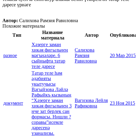
дәресе үрнәге
Автор:
Салихова Рамзия Равиловна
Похожие материалы
Название
Тип
Автор
Опубликов
материала
Хәзерге заман
хикәя фигыльнең
Салихова
разное
мәгънәләре. 6
Рамзия
20 Мар 2015
сыйныфта татар
Равиловна
теле дәресе
Татар теле һәм
әдәбияты
укытучысы
Вәгыйзова Ләйлә
Рафыйкъ кызының
“Хәзерге заман
Вагизова Лейля
документ
23 Ноя 2015
хикәя фигыльнең 3
Рафиковна
нче зат берлек сан
формасы. Нишли ?
соравы”исемле
дәресенә
үзанализы.