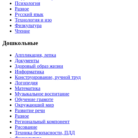
Психология
Разное
Русский язык
Технология и изо
Физкультура
Чтение
Дошкольные
Аппликация, лепка
Документы
Здоровый образ жизни
Информатика
Конструирование, ручной труд
Логопедия
Математика
Музыкальное воспитание
Обучение грамоте
Окружающий мир
Развитие речи
Разное
Региональный компонент
Рисование
Техника безопасности, ПДД