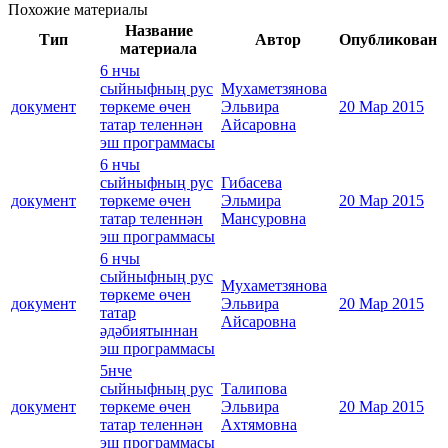
Похожие материалы
Название
Тип
Автор
Опубликован
материала
6 нчы
сыйныфның рус
Мухаметзянова
документ
төркеме өчен
Эльвира
20 Мар 2015
татар теленнән
Айсаровна
эш программасы
6 нчы
сыйныфның рус
Гибасева
документ
төркеме өчен
Эльмира
20 Мар 2015
татар теленнән
Мансуровна
эш программасы
6 нчы
сыйныфның рус
Мухаметзянова
төркеме өчен
документ
Эльвира
20 Мар 2015
татар
Айсаровна
әдәбиятыннан
эш программасы
5нче
сыйныфның рус
Талипова
документ
төркеме өчен
Эльвира
20 Мар 2015
татар теленнән
Ахтямовна
эш программасы