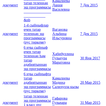
Камалиева
татар теленнән
документ
Дания
7 Дек 2015
эш программасы
Василевна
&nb
1-4 сыйныфлар
өчен татар
Ваганова
документ
теленнән эш
Альбина
7 Дек 2015
программасы
Ильсуровна
(рус төркеме)
6 нчы сыйныф
өчен татар
Хабибуллина
теленнән һәм
Гульнура
30 Янв 2017
татар
Маратовна
әдәбиятыннан
эш программасы
6 нчы сыйныфта
татар
Камалиева
документ
әдәбиятыннан
Мәдинә
20 Мар 2015
эш программасы
Салихулла кызы
(рус төркеме)
татар теленнән
Гафарова
эш программасы
документ
Гульнара
31 Мар 2015
1 класс рус