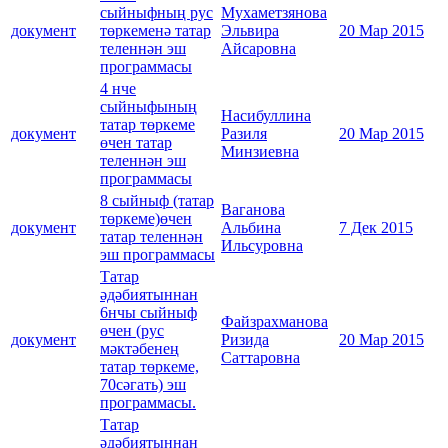
сыйныфның рус
Мухаметзянова
документ
төркеменә татар
Эльвира
20 Мар 2015
теленнән эш
Айсаровна
программасы
4 нче
сыйныфының
Насибуллина
татар төркеме
документ
Разиля
20 Мар 2015
өчен татар
Минзиевна
теленнән эш
программасы
8 сыйныф (татар
Ваганова
төркеме)өчен
документ
Альбина
7 Дек 2015
татар теленнән
Ильсуровна
эш программасы
Татар
әдәбиятыннан
6нчы сыйныф
Файзрахманова
өчен (рус
документ
Ризида
20 Мар 2015
мәктәбенең
Саттаровна
татар төркеме,
70сәгать) эш
программасы.
Татар
әдәбиятыннан