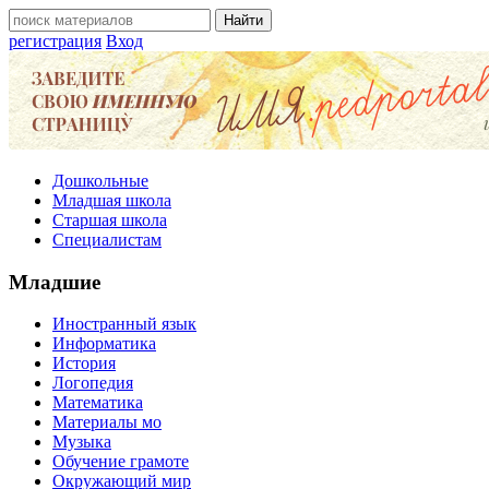
регистрация
Вход
Дошкольные
Младшая школа
Старшая школа
Специалистам
Младшие
Иностранный язык
Информатика
История
Логопедия
Математика
Материалы мо
Музыка
Обучение грамоте
Окружающий мир