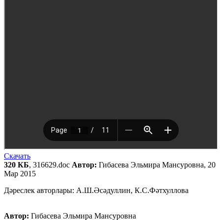
Скачать
320 КБ
, 316629.doc
Автор:
Гибасева Эльмира Мансуровна, 20
Мар 2015
Дәреслек авторлары: А.Ш.Әсәдуллин, К.С.Фәтхуллова
Автор:
Гибасева Эльмира Мансуровна