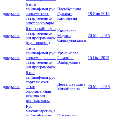
6 нчы
сыйныфның рус
Насыбуллина
документ
төркеме өчен
Гульшат
18 Янв 2016
татар теленнән
Камилевна
зачет сораулары
6 нчы сыйныфта
Камалиева
татар теленнән
документ
Мәдинә
20 Мар 2015
эш программасы
Салихулла кызы
(рус төркеме)
1 нче
сыйныфның рус
Урманчеева
документ
төркемнәре өчен
Розалина
15 Окт 2015
татар теленнән
Эльбрусовна
эш программасы
8 нче
сыйныфның рус
төркеме өчен
Деева Светлана
документ
татар
20 Мар 2015
Михайловна
әдәбиятыннан
якынча эш
программасы
Рус
мәктәпләренең 1
сыйныф татар
Гимадиева