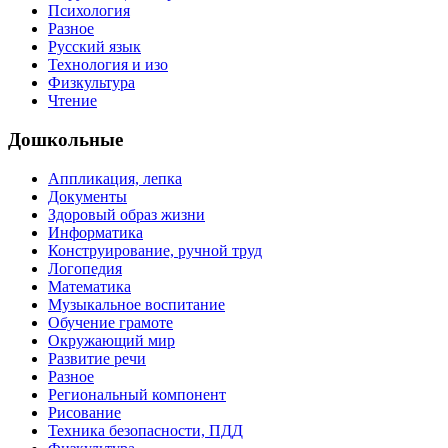
Психология
Разное
Русский язык
Технология и изо
Физкультура
Чтение
Дошкольные
Аппликация, лепка
Документы
Здоровый образ жизни
Информатика
Конструирование, ручной труд
Логопедия
Математика
Музыкальное воспитание
Обучение грамоте
Окружающий мир
Развитие речи
Разное
Региональный компонент
Рисование
Техника безопасности, ПДД