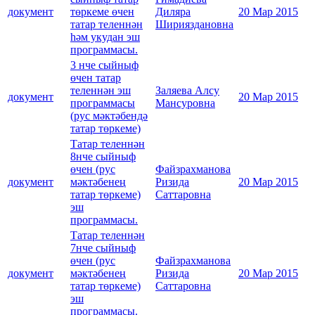
документ
төркеме өчен
Диляра
20 Мар 2015
татар теленнән
Ширияздановна
һәм укудан эш
программасы.
3 нче сыйныф
өчен татар
теленнән эш
Заляева Алсу
документ
20 Мар 2015
программасы
Мансуровна
(рус мәктәбендә
татар төркеме)
Татар теленнән
8нче сыйныф
өчен (рус
Файзрахманова
документ
мәктәбенең
Ризида
20 Мар 2015
татар төркеме)
Саттаровна
эш
программасы.
Татар теленнән
7нче сыйныф
өчен (рус
Файзрахманова
документ
мәктәбенең
Ризида
20 Мар 2015
татар төркеме)
Саттаровна
эш
программасы.