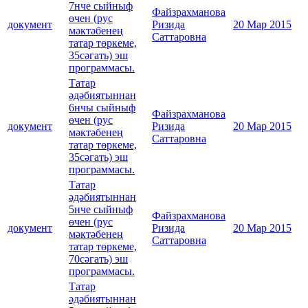
7нче сыйныф
Файзрахманова
өчен (рус
документ
Ризида
20 Мар 2015
мәктәбенең
Саттаровна
татар төркеме,
35сәгать) эш
программасы.
Татар
әдәбиятыннан
6нчы сыйныф
Файзрахманова
өчен (рус
документ
Ризида
20 Мар 2015
мәктәбенең
Саттаровна
татар төркеме,
35сәгать) эш
программасы.
Татар
әдәбиятыннан
5нче сыйныф
Файзрахманова
өчен (рус
документ
Ризида
20 Мар 2015
мәктәбенең
Саттаровна
татар төркеме,
70сәгать) эш
программасы.
Татар
әдәбиятыннан