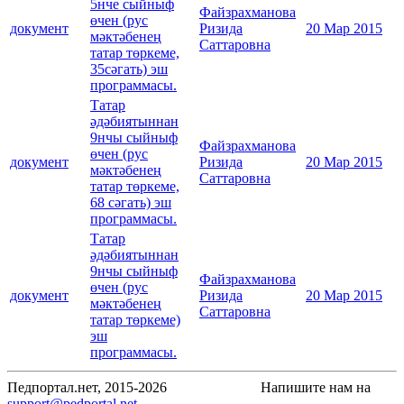
5нче сыйныф
Файзрахманова
өчен (рус
документ
Ризида
20 Мар 2015
мәктәбенең
Саттаровна
татар төркеме,
35сәгать) эш
программасы.
Татар
әдәбиятыннан
9нчы сыйныф
Файзрахманова
өчен (рус
документ
Ризида
20 Мар 2015
мәктәбенең
Саттаровна
татар төркеме,
68 сәгать) эш
программасы.
Татар
әдәбиятыннан
9нчы сыйныф
Файзрахманова
өчен (рус
документ
Ризида
20 Мар 2015
мәктәбенең
Саттаровна
татар төркеме)
эш
программасы.
Педпортал.нет, 2015-2026
Напишите нам на
support@pedportal.net