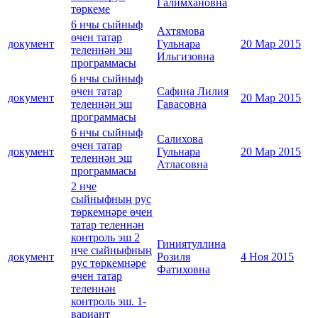
Галимхановна
төркеме
6 нчы сыйныф
Ахтямова
өчен татар
документ
Гульнара
20 Мар 2015
теленнән эш
Ильгизовна
программасы
6 нчы сыйныф
өчен татар
Сафина Лилия
документ
20 Мар 2015
теленнән эш
Гавасовна
программасы
6 нчы сыйныф
Салихова
өчен татар
документ
Гульнара
20 Мар 2015
теленнән эш
Атласовна
программасы
2 нче
сыйныфның рус
төркемнәре өчен
татар теленнән
контроль эш 2
Гиниятуллина
нче сыйныфның
документ
Розиля
4 Ноя 2015
рус төркемнәре
Фатиховна
өчен татар
теленнән
контроль эш. 1-
вариант