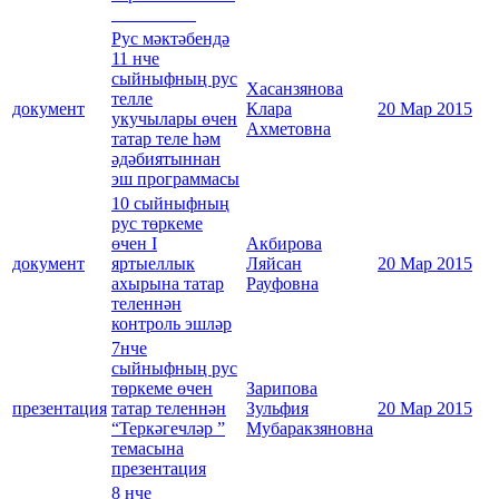
Рус мәктәбендә
11 нче
сыйныфның рус
Хасанзянова
телле
документ
Клара
20 Мар 2015
укучылары өчен
Ахметовна
татар теле һәм
әдәбиятыннан
эш программасы
10 сыйныфның
рус төркеме
өчен I
Акбирова
документ
яртыеллык
Ляйсан
20 Мар 2015
ахырына татар
Рауфовна
теленнән
контроль эшләр
7нче
сыйныфның рус
төркеме өчен
Зарипова
презентация
татар теленнән
Зульфия
20 Мар 2015
“Теркәгечләр ”
Мубаракзяновна
темасына
презентация
8 нче