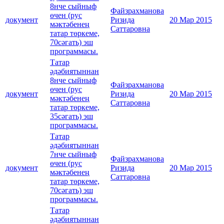
8нче сыйныф
Файзрахманова
өчен (рус
документ
Ризида
20 Мар 2015
мәктәбенең
Саттаровна
татар төркеме,
70сәгать) эш
программасы.
Татар
әдәбиятыннан
8нче сыйныф
Файзрахманова
өчен (рус
документ
Ризида
20 Мар 2015
мәктәбенең
Саттаровна
татар төркеме,
35сәгать) эш
программасы.
Татар
әдәбиятыннан
7нче сыйныф
Файзрахманова
өчен (рус
документ
Ризида
20 Мар 2015
мәктәбенең
Саттаровна
татар төркеме,
70сәгать) эш
программасы.
Татар
әдәбиятыннан