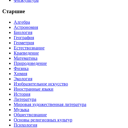
Физкультура
Старшие
Алгебра
Астрономия
Биология
География
Геометрия
Естествознание
Краеведение
Математика
Природоведение
Физика
Химия
Экология
Изобразительное искусство
Иностранные языки
История
Литература
Мировая художественная литература
Музыка
Обществознание
Основы религиозных культур
Психология