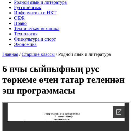
Родной язык и литература
Русский язык
Информатика и ИКТ
ОБЖ
Право
Техническая механика
Технология
Физкультура и спорт
Экономика
Главная
/
Старшие классы
/
Родной язык и литература
6 нчы сыйныфның рус
төркеме өчен татар теленнән
эш программасы