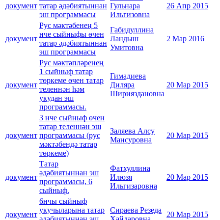
документ
татар әдәбиятыннан
Гульнара
26 Апр 2015
эш программасы
Ильгизовна
Рус мәктәбенең 5
Габидуллина
нче сыйныфы өчен
документ
Ландыш
2 Мар 2016
татар әдәбиятыннан
Умитовна
эш программасы
Рус мәктәпләренең
1 сыйныф татар
Гимадиева
төркеме өчен татар
документ
Диляра
20 Мар 2015
теленнән һәм
Ширияздановна
укудан эш
программасы.
3 нче сыйныф өчен
татар теленнән эш
Заляева Алсу
документ
программасы (рус
20 Мар 2015
Мансуровна
мәктәбендә татар
төркеме)
Татар
Фатхуллина
әдәбиятыннан эш
документ
Илюзя
20 Мар 2015
программасы, 6
Ильгизаровна
сыйныф.
6нчы сыйныф
укучыларына татар
Сираева Резеда
документ
20 Мар 2015
әдәбиятыннан эш
Хайдаровна