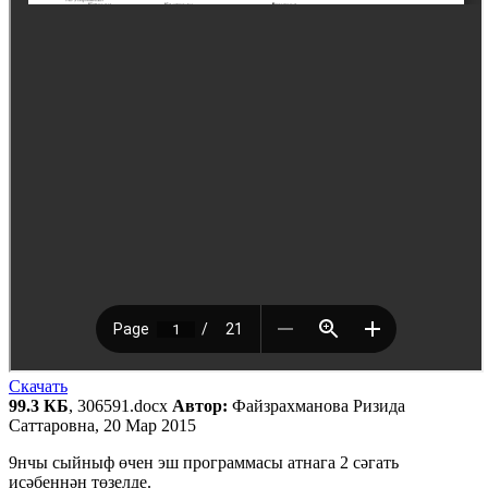
Скачать
99.3 КБ
, 306591.docx
Автор:
Файзрахманова Ризида
Саттаровна, 20 Мар 2015
9нчы сыйныф өчен эш программасы атнага 2 сәгать
исәбеннән төзелде.