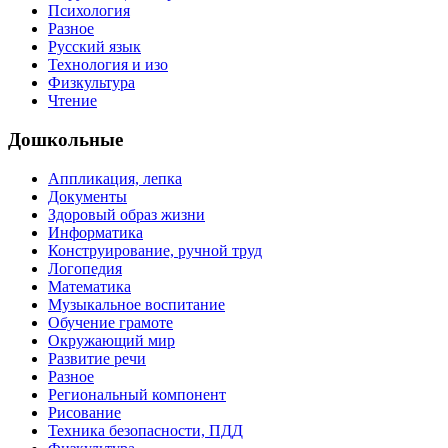
Психология
Разное
Русский язык
Технология и изо
Физкультура
Чтение
Дошкольные
Аппликация, лепка
Документы
Здоровый образ жизни
Информатика
Конструирование, ручной труд
Логопедия
Математика
Музыкальное воспитание
Обучение грамоте
Окружающий мир
Развитие речи
Разное
Региональный компонент
Рисование
Техника безопасности, ПДД