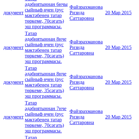
әдәбиятыннан 6нчы
Файзрахманова
сыйныф өчен (рус
документ
Ризида
20 Мар 2015
мәктәбенең татар
Саттаровна
төркеме, 70сәгать)
эш программасы.
Татар
әдәбиятыннан 8нче
Файзрахманова
сыйныф өчен (рус
документ
Ризида
20 Мар 2015
мәктәбенең татар
Саттаровна
төркеме, 70сәгать)
эш программасы.
Татар
әдәбиятыннан 8нче
Файзрахманова
сыйныф өчен (рус
документ
Ризида
20 Мар 2015
мәктәбенең татар
Саттаровна
төркеме, 35сәгать)
эш программасы.
Татар
әдәбиятыннан 7нче
Файзрахманова
сыйныф өчен (рус
документ
Ризида
20 Мар 2015
мәктәбенең татар
Саттаровна
төркеме, 70сәгать)
эш программасы.
Татар