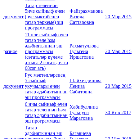
Татар теленнән
5нче сыйныф өчен
Файзрахманова
документ
(рус мәктәбенең
Ризида
20 Мар 2015
татар төркеме) эш
Саттаровна
программасы.
11 нче сыйныф өчен
татар теле һәм
әдәбиятыннан эш
Рахматуллова
разное
программасы
Гульгена
20 Мар 2015
(сәгатьләр күләме
Иршатовна
атнага 2 сәгать, елга
68сәг ать)
Рус мәктәпләренең
5 сыйныф
Шайхетдинова
документ
укучылары өчен
Лениза
20 Мар 2015
татар әдәбиятыннан
Сабитовна
эш программасы
6 нчы сыйныф өчен
Хабибуллина
татар теленнән һәм
Гульнура
30 Янв 2017
татар әдәбиятыннан
Маратовна
эш программасы
Татар
әдәбиятыннан эш
Багавиева
документ
прораммасы. 9нчы
Гульгенэ
20 Мар 2015