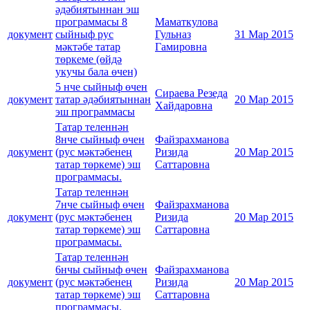
әдәбиятыннан эш
программасы 8
Маматкулова
документ
сыйныф рус
Гульназ
31 Мар 2015
мәктәбе татар
Гамировна
төркеме (өйдә
укучы бала өчен)
5 нче сыйныф өчен
Сираева Резеда
документ
татар әдәбиятыннан
20 Мар 2015
Хайдаровна
эш программасы
Татар теленнән
8нче сыйныф өчен
Файзрахманова
документ
(рус мәктәбенең
Ризида
20 Мар 2015
татар төркеме) эш
Саттаровна
программасы.
Татар теленнән
7нче сыйныф өчен
Файзрахманова
документ
(рус мәктәбенең
Ризида
20 Мар 2015
татар төркеме) эш
Саттаровна
программасы.
Татар теленнән
6нчы сыйныф өчен
Файзрахманова
документ
(рус мәктәбенең
Ризида
20 Мар 2015
татар төркеме) эш
Саттаровна
программасы.