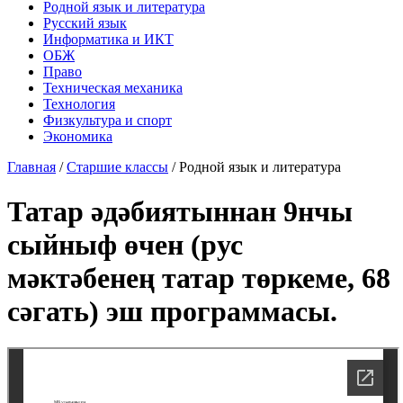
Родной язык и литература
Русский язык
Информатика и ИКТ
ОБЖ
Право
Техническая механика
Технология
Физкультура и спорт
Экономика
Главная
/
Старшие классы
/
Родной язык и литература
Татар әдәбиятыннан 9нчы
сыйныф өчен (рус
мәктәбенең татар төркеме, 68
сәгать) эш программасы.