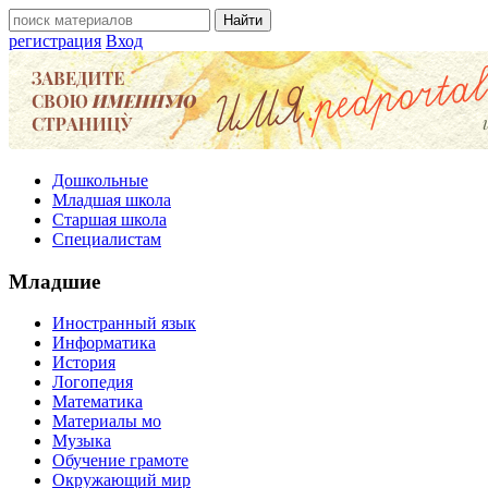
регистрация
Вход
Дошкольные
Младшая школа
Старшая школа
Специалистам
Младшие
Иностранный язык
Информатика
История
Логопедия
Математика
Материалы мо
Музыка
Обучение грамоте
Окружающий мир