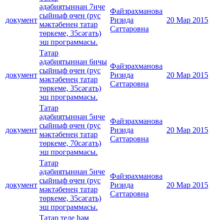
әдәбиятыннан 7нче
Файзрахманова
сыйныф өчен (рус
документ
Ризида
20 Мар 2015
мәктәбенең татар
Саттаровна
төркеме, 35сәгать)
эш программасы.
Татар
әдәбиятыннан 6нчы
Файзрахманова
сыйныф өчен (рус
документ
Ризида
20 Мар 2015
мәктәбенең татар
Саттаровна
төркеме, 35сәгать)
эш программасы.
Татар
әдәбиятыннан 5нче
Файзрахманова
сыйныф өчен (рус
документ
Ризида
20 Мар 2015
мәктәбенең татар
Саттаровна
төркеме, 70сәгать)
эш программасы.
Татар
әдәбиятыннан 5нче
Файзрахманова
сыйныф өчен (рус
документ
Ризида
20 Мар 2015
мәктәбенең татар
Саттаровна
төркеме, 35сәгать)
эш программасы.
Татар теле һәм