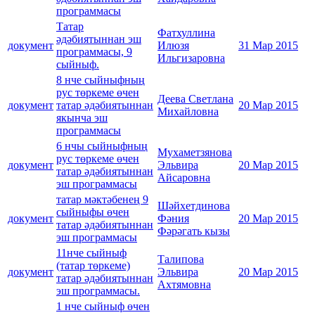
программасы
Татар
Фатхуллина
әдәбиятыннан эш
документ
Илюзя
31 Мар 2015
программасы, 9
Ильгизаровна
сыйныф.
8 нче сыйныфның
рус төркеме өчен
Деева Светлана
документ
татар әдәбиятыннан
20 Мар 2015
Михайловна
якынча эш
программасы
6 нчы сыйныфның
Мухаметзянова
рус төркеме өчен
документ
Эльвира
20 Мар 2015
татар әдәбиятыннан
Айсаровна
эш программасы
татар мәктәбенең 9
Шәйхетдинова
сыйныфы өчен
документ
Фәния
20 Мар 2015
татар әдәбиятыннан
Фәрәгать кызы
эш программасы
11нче сыйныф
Талипова
(татар төркеме)
документ
Эльвира
20 Мар 2015
татар әдәбиятыннан
Ахтямовна
эш программасы.
1 нче сыйныф өчен