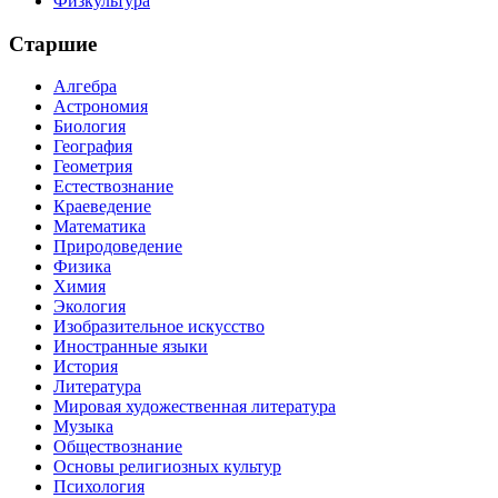
Физкультура
Старшие
Алгебра
Астрономия
Биология
География
Геометрия
Естествознание
Краеведение
Математика
Природоведение
Физика
Химия
Экология
Изобразительное искусство
Иностранные языки
История
Литература
Мировая художественная литература
Музыка
Обществознание
Основы религиозных культур
Психология