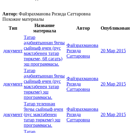
Автор:
Файзрахманова Ризида Саттаровна
Похожие материалы
Название
Тип
Автор
Опубликован
материала
Татар
әдәбиятыннан 9нчы
Файзрахманова
сыйныф өчен (рус
документ
Ризида
20 Мар 2015
мәктәбенең татар
Саттаровна
төркеме, 68 сәгать)
эш программасы.
Татар
әдәбиятыннан 9нчы
Файзрахманова
сыйныф өчен (рус
документ
Ризида
20 Мар 2015
мәктәбенең татар
Саттаровна
төркеме) эш
программасы.
Татар теленнән
9нчы сыйныф өчен
Файзрахманова
документ
(рус мәктәбенең
Ризида
20 Мар 2015
татар төркеме) эш
Саттаровна
программасы.
Татар