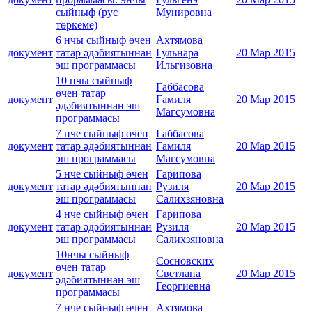
сыйныф (рус
Мунировна
төркеме)
6 нчы сыйныф өчен
Ахтямова
документ
татар әдәбиятыннан
Гульнара
20 Мар 2015
эш программасы
Ильгизовна
10 нчы сыйныф
Габбасова
өчен татар
документ
Гамиля
20 Мар 2015
әдәбиятыннан эш
Магсумовна
программасы
7 нче сыйныф өчен
Габбасова
документ
татар әдәбиятыннан
Гамиля
20 Мар 2015
эш программасы
Магсумовна
5 нче сыйныф өчен
Гарипова
документ
татар әдәбиятыннан
Рузиля
20 Мар 2015
эш программасы
Салихзяновна
4 нче сыйныф өчен
Гарипова
документ
татар әдәбиятыннан
Рузиля
20 Мар 2015
эш программасы
Салихзяновна
10нчы сыйныф
Сосновских
өчен татар
документ
Светлана
20 Мар 2015
әдәбиятыннан эш
Георгиевна
программасы
7 нче сыйныф өчен
Ахтямова