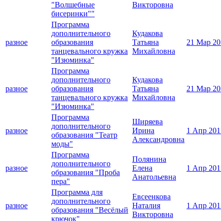
"Волшебные
Викторовна
бисеринки""
Программа
дополнительного
Кудакова
разное
образования
Татьяна
21 Мар 20
танцевального кружка
Михайловна
"Изюминка"
Программа
дополнительного
Кудакова
разное
образования
Татьяна
21 Мар 20
танцевального кружка
Михайловна
"Изюминка"
Программа
Ширяева
дополнительного
разное
Ирина
1 Апр 201
образования "Театр
Александровна
моды"
Программа
Полянина
дополнительного
разное
Елена
1 Апр 201
образования "Проба
Анатольевна
пера"
Программа для
Евсеенкова
дополнительного
разное
Наталия
1 Апр 201
образования "Весёлый
Викторовна
крючок"