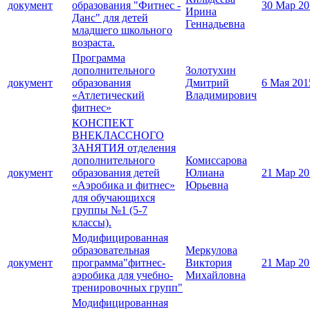
документ
образования "Фитнес -
30 Мар 20
Ирина
Данс" для детей
Геннадьевна
младшего школьного
возраста.
Программа
дополнительного
Золотухин
документ
образования
Дмитрий
6 Мая 201
«Атлетический
Владимирович
фитнес»
КОНСПЕКТ
ВНЕКЛАССНОГО
ЗАНЯТИЯ отделения
дополнительного
Комиссарова
документ
образования детей
Юлиана
21 Мар 20
«Аэробика и фитнес»
Юрьевна
для обучающихся
группы №1 (5-7
классы).
Модифицированная
образовательная
Меркулова
документ
программа"фитнес-
Виктория
21 Мар 20
аэробика для учебно-
Михайловна
тренировочных групп"
Модифицированная