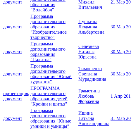
документ
Михаил
21 Мар 20
образования
Витальевич
"Волейбол"
Программа
дополнительного
Пушкина
документ
образования
Людмила
30 Мар 20
"Изобразительное
Альбертовна
творчество"
Программа
Селезнева
дополнительного
документ
Наталья
30 Мар 20
образования
Юрьевна
"Палитра"
Программа
Тимошенко
дополнительного
документ
Светлана
30 Мар 20
образования "Юный
Мурадиновна
художник"
ПРОГРАММА
Грамотина
презентация,
дополнительного
Любовь
1 Апр 201
документ
образования детей
Жоржевна
"Кройки и шитья"
Программа
Ишина
дополнительного
документ
Татьяна
31 Мар 20
образования "Юные
Александровна
умники и умницы"