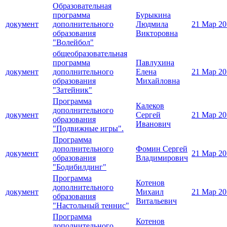
Образовательная
программа
Бурыкина
документ
дополнительного
Людмила
21 Мар 20
образования
Викторовна
"Волейбол"
общеобразовательная
программа
Павлухина
документ
дополнительного
Елена
21 Мар 20
образования
Михайловна
"Затейник"
Программа
Калеков
дополнительного
документ
Сергей
21 Мар 20
образования
Иванович
"Подвижные игры".
Программа
дополнительного
Фомин Сергей
документ
21 Мар 20
образования
Владимирович
"Бодибилдинг"
Программа
Котенов
дополнительного
документ
Михаил
21 Мар 20
образования
Витальевич
"Настольный теннис"
Программа
Котенов
дополнительного