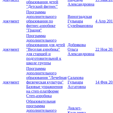
образования детей
Александровна
"Детский фитнес"
Программа
дополнительного
Виноградская
документ
образования по
Гульнара
4 Апр 201
фитнес-аэробике
Сулеймановна
"Грация"
Программа
дополнительного
образования для детей
Добрякова
документ
"Веселая аэробика"
Ольга
22 Ноя 20
для старшей и
Александровна
подготовительной к
школе группы
Программа
дополнительного
образования "Лечебная
Салахова
документ
физическая культура"
Гульнара
14 Фев 20
Базовые упражнения
Асгатовна
на степ-платформе
Степ-аэробика
Образовательная
программа
Дивлет-
дополнительного
Кильдеева