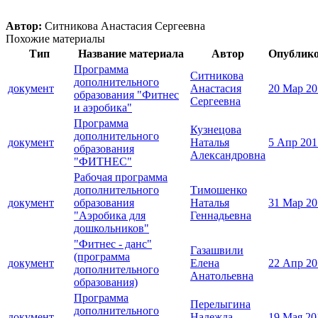
Автор:
Ситникова Анастасия Сергеевна
Похожие материалы
Тип
Название материала
Автор
Опублик
Программа
Ситникова
дополнительного
документ
Анастасия
20 Мар 20
образования "Фитнес
Сергеевна
и аэробика"
Программа
Кузнецова
дополнительного
документ
Наталья
5 Апр 201
образования
Александровна
"ФИТНЕС"
Рабочая программа
дополнительного
Тимошенко
документ
образования
Наталья
31 Мар 20
"Аэробика для
Геннадьевна
дошкольников"
"Фитнес - данс"
Газашвили
(программа
документ
Елена
22 Апр 20
дополнительного
Анатольевна
образования)
Программа
Перелыгина
дополнительного
документ
Надежда
19 Мая 20