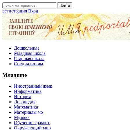
регистрация
Вход
Дошкольные
Младшая школа
Старшая школа
Специалистам
Младшие
Иностранный язык
Информатика
История
Логопедия
Математика
Материалы мо
Музыка
Обучение грамоте
Окружающий мир