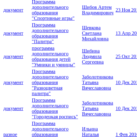
Программа
дополнительного
Шибов Артем
документ
23 Ноя 20
образования
Владимирович
"Спортивные игры"
Программа
Шевкова
дополнительного
документ
Светлана
13 Апр 20
образования
Михайловна
"Палитра"
программа
Шибина
дополнительного
документ
Людмила
25 Окт 20
образования детей
Сергеевна
"Умники и умницы"
Программа
дополнительного
Заболотникова
документ
образования
Татьяна
10 Дек 20
"Разноцветная
Вячеславовна
палитра"
Программа
Заболотникова
дополнительного
документ
Татьяна
10 Дек 20
образования
Вячеславовна
"Городецкая роспись"
Программа
дополнительного
Ильина
разное
образования
Наталья
1 Фев 201