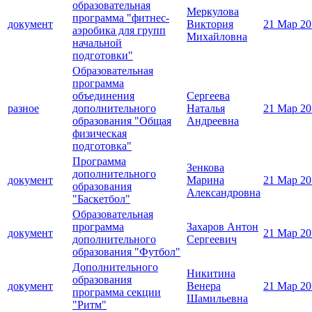
образовательная
Меркулова
программа "фитнес-
документ
Виктория
21 Мар 20
аэробика для групп
Михайловна
начальной
подготовки"
Образовательная
программа
объединения
Сергеева
разное
дополнительного
Наталья
21 Мар 20
образования "Общая
Андреевна
физическая
подготовка"
Программа
Зенкова
дополнительного
документ
Марина
21 Мар 20
образования
Александровна
"Баскетбол"
Образовательная
программа
Захаров Антон
документ
21 Мар 20
дополнительного
Сергеевич
образования "Футбол"
Дополнительного
Никитина
образования
документ
Венера
21 Мар 20
программа секции
Шамильевна
"Ритм"