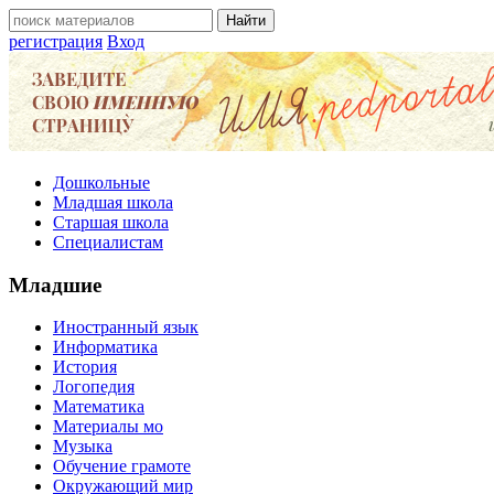
регистрация
Вход
Дошкольные
Младшая школа
Старшая школа
Специалистам
Младшие
Иностранный язык
Информатика
История
Логопедия
Математика
Материалы мо
Музыка
Обучение грамоте
Окружающий мир