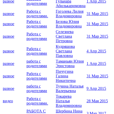
разное
Гульнара
1 Апр 2015
родителями
Абилькаримовна
Работа с
Гоголева Лилия
разное
31 Мар 2015
родителями.
Владимировна
Работа с
Белова Юлия
разное
31 Мар 2015
родителями
Владимировна
Селезнева
Работа с
разное
Светлана
31 Мар 2015
родителями
Петровна
Кудряшова
Работа с
разное
Светлана
4 Апр 2015
родителями
Павловна
работа с
Таманьян Юлия
разное
1 Апр 2015
родителями
Эрнстовна
Пичугина
Работа с
разное
Галина
31 Мар 2015
родителями
Никитична
работа с
Тучина Наталья
разное
9 Апр 2015
родителями
Валерьевна
Токарева
Работа с
видео
Наталья
28 Мая 2015
родителями.
Владимировна
РАБОТА С
Щербина Нина
3 Мар 2017