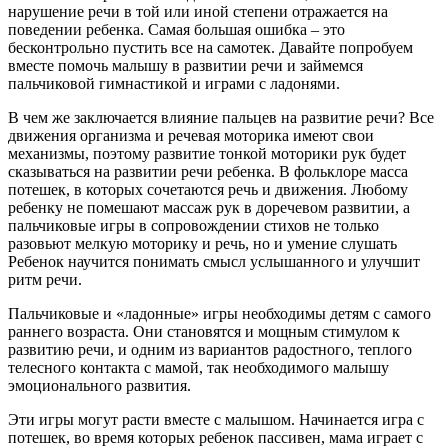
нарушение речи в той или иной степени отражается на
поведении ребенка. Самая большая ошибка – это
бесконтрольно пустить все на самотек. Давайте попробуем
вместе помочь малышу в развитии речи и займемся
пальчиковой гимнастикой и играми с ладонями.
В чем же заключается влияние пальцев на развитие речи? Все
движения организма и речевая моторика имеют свои
механизмы, поэтому развитие тонкой моторики рук будет
сказываться на развитии речи ребенка. В фольклоре масса
потешек, в которых сочетаются речь и движения. Любому
ребенку не помешают массаж рук в доречевом развитии, а
пальчиковые игры в сопровождении стихов не только
разовьют мелкую моторику и речь, но и умение слушать
Ребенок научится понимать смысл услышанного и улучшит
ритм речи.
Пальчиковые и «ладонные» игры необходимы детям с самого
раннего возраста. Они становятся и мощным стимулом к
развитию речи, и одним из вариантов радостного, теплого
телесного контакта с мамой, так необходимого малышу
эмоционального развития.
Эти игры могут расти вместе с малышом. Начинается игра с
потешек, во время которых ребенок пассивен, мама играет с