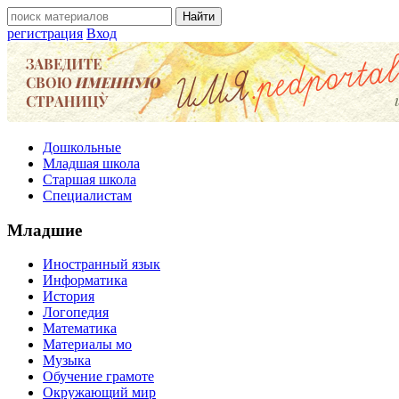
регистрация
Вход
Дошкольные
Младшая школа
Старшая школа
Специалистам
Младшие
Иностранный язык
Информатика
История
Логопедия
Математика
Материалы мо
Музыка
Обучение грамоте
Окружающий мир