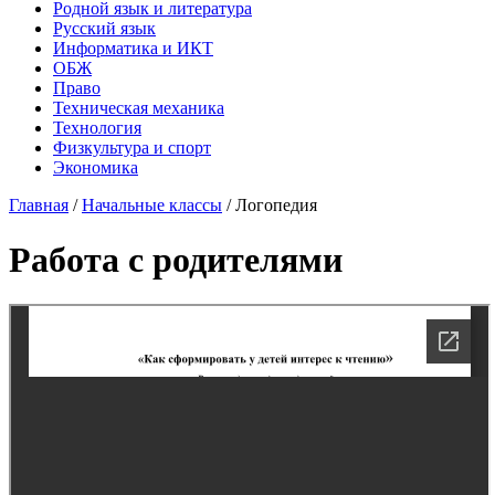
Родной язык и литература
Русский язык
Информатика и ИКТ
ОБЖ
Право
Техническая механика
Технология
Физкультура и спорт
Экономика
Главная
/
Начальные классы
/
Логопедия
Работа с родителями