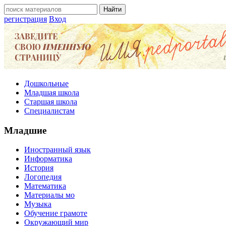
регистрация
Вход
Дошкольные
Младшая школа
Старшая школа
Специалистам
Младшие
Иностранный язык
Информатика
История
Логопедия
Математика
Материалы мо
Музыка
Обучение грамоте
Окружающий мир