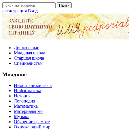
регистрация
Вход
Дошкольные
Младшая школа
Старшая школа
Специалистам
Младшие
Иностранный язык
Информатика
История
Логопедия
Математика
Материалы мо
Музыка
Обучение грамоте
Окружающий мир