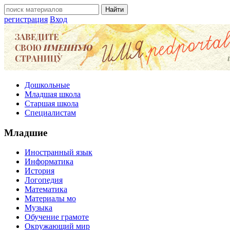
регистрация
Вход
Дошкольные
Младшая школа
Старшая школа
Специалистам
Младшие
Иностранный язык
Информатика
История
Логопедия
Математика
Материалы мо
Музыка
Обучение грамоте
Окружающий мир