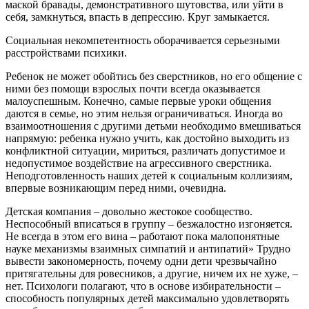
маской бравады, демонстративного шутовства, или уйти в
себя, замкнуться, впасть в депрессию. Круг замыкается.
Социальная некомпетентность оборачивается серьезными
расстройствами психики.
Ребенок не может обойтись без сверстников, но его общение с
ними без помощи взрослых почти всегда оказывается
малоуспешным. Конечно, самые первые уроки общения
даются в семье, но этим нельзя ограничиваться. Иногда во
взаимоотношения с другими детьми необходимо вмешиваться
напрямую: ребенка нужно учить, как достойно выходить из
конфликтной ситуации, мириться, различать допустимое и
недопустимое воздействие на агрессивного сверстника.
Неподготовленность наших детей к социальным коллизиям,
впервые возникающим перед ними, очевидна.
Детская компания – довольно жестокое сообщество.
Неспособный вписаться в группу – безжалостно изгоняется.
Не всегда в этом его вина – работают пока малопонятные
науке механизмы взаимных симпатий и антипатий» Трудно
вывести закономерность, почему одни дети чрезвычайно
притягательны для ровесников, а другие, ничем их не хуже, –
нет. Психологи полагают, что в основе избирательности –
способность популярных детей максимально удовлетворять