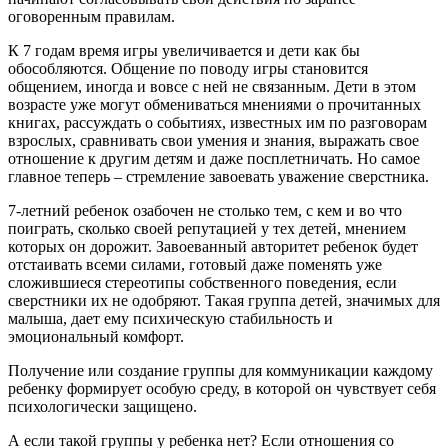
оговоренным правилам.
К 7 годам время игры увеличивается и дети как бы
обособляются. Общение по поводу игры становится
общением, иногда и вовсе с ней не связанным. Дети в этом
возрасте уже могут обмениваться мнениями о прочитанных
книгах, рассуждать о событиях, известных им по разговорам
взрослых, сравнивать свои умения и знания, выражать свое
отношение к другим детям и даже посплетничать. Но самое
главное теперь – стремление завоевать уважение сверстника.
7-летний ребенок озабочен не столько тем, с кем и во что
поиграть, сколько своей репутацией у тех детей, мнением
которых он дорожит. Завоеванный авторитет ребенок будет
отстаивать всеми силами, готовый даже поменять уже
сложившиеся стереотипы собственного поведения, если
сверстники их не одобряют. Такая группа детей, значимых для
малыша, дает ему психическую стабильность и
эмоциональный комфорт.
Получение или создание группы для коммуникации каждому
ребенку формирует особую среду, в которой он чувствует себя
психологически защищено.
А если такой группы у ребенка нет? Если отношения со