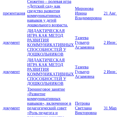
Сюжетно – ролевая игра
«Детский сад» как
Миронова
средство развития
презентация
Ирина
21 Авг
коммуникативных
Владимировна
навыков у детей
дошкольного возраста.
ДИДАКТИЧЕСКАЯ
ИГРА КАК МЕТОД
Тазеева
РАЗВИТИЯ
документ
Гульнур
2 Июн 
КОММУНИКАТИВНЫХ
Агзамовна
СПОСОБНОСТЕЙ У
ДОШКОЛЬНИКОВ
ДИДАКТИЧЕСКАЯ
ИГРА КАК МЕТОД
Тазеева
РАЗВИТИЯ
документ
Гульнур
2 Июн 
КОММУНИКАТИВНЫХ
Агзамовна
СПОСОБНОСТЕЙ У
ДОШКОЛЬНИКОВ
Тренинговое занятие
«Развитие
коммуникативных
навыков», включенное в
Петрова
документ
педагогический совет
Светлана
31 Мар
«Роль педагога и
Викторовна