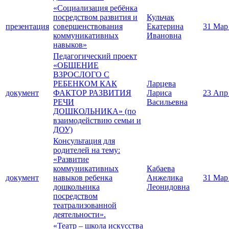
«Социализация ребёнка
посредством развития и
Кульчак
презентация
совершенствования
Екатерина
31 Мар
коммуникативных
Ивановна
навыков»
Педагогический проект
«ОБЩЕНИЕ
ВЗРОСЛОГО С
РЕБЕНКОМ КАК
Ларцева
документ
ФАКТОР РАЗВИТИЯ
Лариса
23 Апр
РЕЧИ
Васильевна
ДОШКОЛЬНИКА» (по
взаимодействию семьи и
ДОУ)
Консультация для
родителей на тему:
«Развитие
коммуникативных
Кабаева
документ
навыков ребенка
Анжелика
31 Мар
дошкольника
Леонидовна
посредством
театрализованной
деятельности».
«Театр – школа искусства