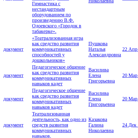
Николаевна
Гимнастика с
нестандартным
оборудованием по
произведению В.Ф.
Одоевского «Городок в
табакерке».
«Театрализованная игра
как средство развития
Пушкова
документ
коммуникативных
Наталья
22 Апр
способностей у
Александровна
дошкольников»
Педагогическое общение
Василива
как средство развития
документ
Елена
20 Мар
коммуникативных
Григорьевна
навыков кадет
Педагогическое общение
Василива
как средство развития
документ
Елена
20 Мар
коммуникативных
Григорьевна
навыков кадет
Театрализованная
деятельность, как одно из
Казакова
документ
средств развития
Галина
24 Дек
коммуникативных
Николаевна
навыков.