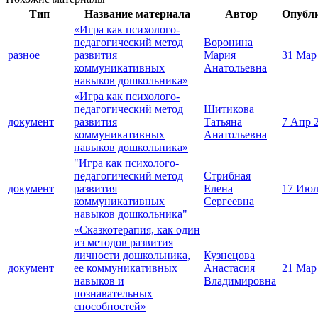
Тип
Название материала
Автор
Опубл
«Игра как психолого-
педагогический метод
Воронина
разное
развития
Мария
31 Мар
коммуникативных
Анатольевна
навыков дошкольника»
«Игра как психолого-
педагогический метод
Шитикова
документ
развития
Татьяна
7 Апр 
коммуникативных
Анатольевна
навыков дошкольника»
"Игра как психолого-
педагогический метод
Стрибная
документ
развития
Елена
17 Июл
коммуникативных
Сергеевна
навыков дошкольника"
«Сказкотерапия, как один
из методов развития
личности дошкольника,
Кузнецова
документ
ее коммуникативных
Анастасия
21 Мар
навыков и
Владимировна
познавательных
способностей»