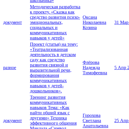
школьника»
Методическая разработка
к проекту. «Сказка как
средство развития психо-
Оксана
документ
эмоциональных,
Николаевна
31 Мар
социальных и
Козина
коммуникативных
навыков у детей»
Проект (статья) на тему:
«Театрализованная
деятельность в детском
саду как средство
Флёрова
развития связной и
разное
Надежда
5 Апр 
выразительной речи,
Тимофеевна
формирования
коммуникативных
навыков у детей-
дошкольников».
Тренинг развития
коммуникативных
навыков Тема: «Как
найти общий язык с
Горохова
другими» Техника
документ
Светлана
25 Апр
эффективного общения
Анатольевна
Мандала «Символ