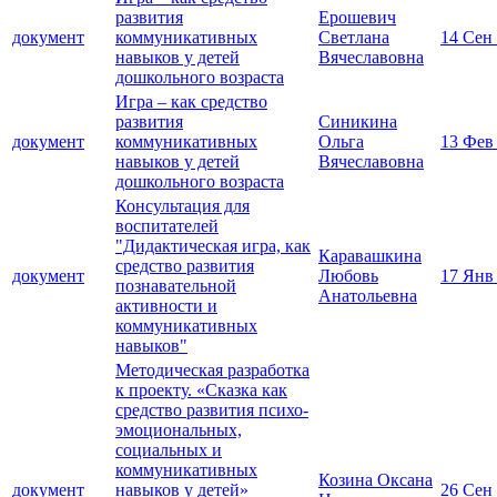
развития
Ерошевич
документ
коммуникативных
Светлана
14 Сен
навыков у детей
Вячеславовна
дошкольного возраста
Игра – как средство
развития
Синикина
документ
коммуникативных
Ольга
13 Фев
навыков у детей
Вячеславовна
дошкольного возраста
Консультация для
воспитателей
"Дидактическая игра, как
Каравашкина
средство развития
документ
Любовь
17 Янв
познавательной
Анатольевна
активности и
коммуникативных
навыков"
Методическая разработка
к проекту. «Сказка как
средство развития психо-
эмоциональных,
социальных и
коммуникативных
Козина Оксана
документ
навыков у детей»
26 Сен