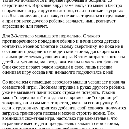
Тогда же появляются и первые проблемы в общении со
сверстниками. Взрослые вдруг замечают, что малыш быстро
сворачивает игру с другими детьми, если возникает «угроза»
его благополучию, ни в какую не желает делиться игрушками,
а при попытке другого ребенка завладеть ими, реагирует
агрессивно или плачет.
Для 2-3-летнего малыша это нормально. С такого
противоречивого поведения обычно и начинаются детские
контакты. Ребенок тянется к своему сверстнику, но пока не в
состоянии преодолеть свой детский эгоизм, договориться о
взаимоприемлемых условиях игры. В этом возрасте контакты
детей ситуативны, малосодержательны и часто конфликтны.
Они скорее играют рядом каждый в свое, лишь изредка
оценивая игру соседа или ненадолго подключаясь к ней.
Со временем с помощью взрослого малыш усваивает правила
совместной игры. Любимая игрушка в руках другого ребенка
уже не вызывает панического страха ее потерять. Усвоив
закон "очередности" и отдавая на время свое "сокровище"
товарищу, он и сам может претендовать на его игрушку. А
если к грузовичку приятеля добавить свой совочек, получится
загрузка транспорта песком и можно строить домик. Так
возникшая сюжетная игра, настолько привлекательна, что
играющие вместе дети преодолевают каждый свой эгоизм,
начинают согласовывать свои действия по заранее