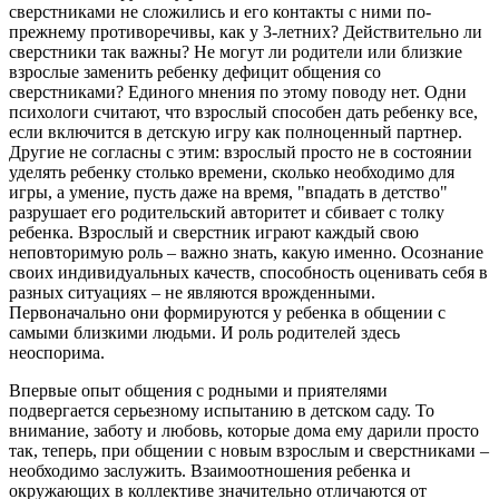
сверстниками не сложились и его контакты с ними по-
прежнему противоречивы, как у 3-летних? Действительно ли
сверстники так важны? Не могут ли родители или близкие
взрослые заменить ребенку дефицит общения со
сверстниками? Единого мнения по этому поводу нет. Одни
психологи считают, что взрослый способен дать ребенку все,
если включится в детскую игру как полноценный партнер.
Другие не согласны с этим: взрослый просто не в состоянии
уделять ребенку столько времени, сколько необходимо для
игры, а умение, пусть даже на время, "впадать в детство"
разрушает его родительский авторитет и сбивает с толку
ребенка. Взрослый и сверстник играют каждый свою
неповторимую роль – важно знать, какую именно. Осознание
своих индивидуальных качеств, способность оценивать себя в
разных ситуациях – не являются врожденными.
Первоначально они формируются у ребенка в общении с
самыми близкими людьми. И роль родителей здесь
неоспорима.
Впервые опыт общения с родными и приятелями
подвергается серьезному испытанию в детском саду. То
внимание, заботу и любовь, которые дома ему дарили просто
так, теперь, при общении с новым взрослым и сверстниками –
необходимо заслужить. Взаимоотношения ребенка и
окружающих в коллективе значительно отличаются от