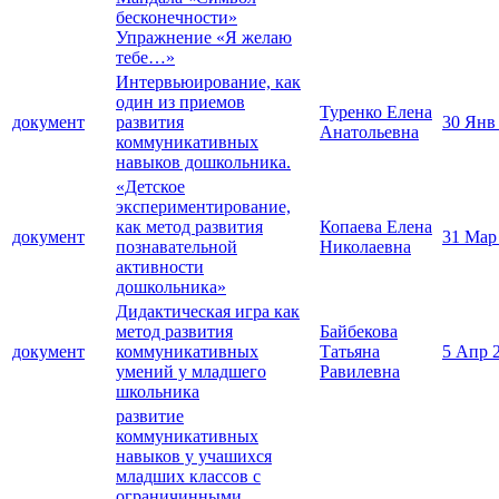
бесконечности»
Упражнение «Я желаю
тебе…»
Интервьюирование, как
один из приемов
Туренко Елена
документ
развития
30 Янв
Анатольевна
коммуникативных
навыков дошкольника.
«Детское
экспериментирование,
как метод развития
Копаева Елена
документ
31 Мар
познавательной
Николаевна
активности
дошкольника»
Дидактическая игра как
метод развития
Байбекова
документ
коммуникативных
Татьяна
5 Апр 
умений у младшего
Равилевна
школьника
развитие
коммуникативных
навыков у учашихся
младших классов с
ограничинными