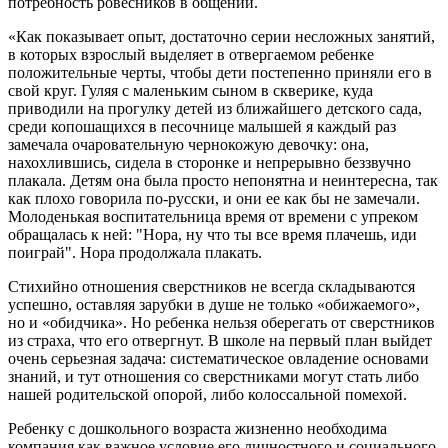
потребность ровесников в общении.
«Как показывает опыт, достаточно серии несложных занятий,
в которых взрослый выделяет в отвергаемом ребенке
положительные черты, чтобы дети постепенно приняли его в
свой круг. Гуляя с маленьким сыном в скверике, куда
приводили на прогулку детей из ближайшего детского сада,
среди копошащихся в песочнице малышей я каждый раз
замечала очаровательную чернокожую девочку: она,
нахохлившись, сидела в сторонке и непрерывно беззвучно
плакала. Детям она была просто непонятна и неинтересна, так
как плохо говорила по-русски, и они ее как бы не замечали.
Молоденькая воспитательница время от времени с упреком
обращалась к ней: "Нора, ну что ты все время плачешь, иди
поиграй". Нора продолжала плакать.
Стихийно отношения сверстников не всегда складываются
успешно, оставляя зарубки в душе не только «обижаемого»,
но и «обидчика». Но ребенка нельзя оберегать от сверстников
из страха, что его отвергнут. В школе на первый план выйдет
очень серьезная задача: систематическое овладение основами
знаний, и тут отношения со сверстниками могут стать либо
нашей родительской опорой, либо колоссальной помехой.
Ребенку с дошкольного возраста жизненно необходима
компания как важное условие его личностного и социального