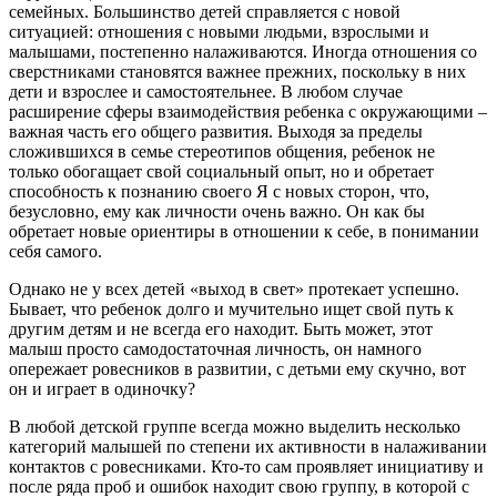
семейных. Большинство детей справляется с новой
ситуацией: отношения с новыми людьми, взрослыми и
малышами, постепенно налаживаются. Иногда отношения со
сверстниками становятся важнее прежних, поскольку в них
дети и взрослее и самостоятельнее. В любом случае
расширение сферы взаимодействия ребенка с окружающими –
важная часть его общего развития. Выходя за пределы
сложившихся в семье стереотипов общения, ребенок не
только обогащает свой социальный опыт, но и обретает
способность к познанию своего Я с новых сторон, что,
безусловно, ему как личности очень важно. Он как бы
обретает новые ориентиры в отношении к себе, в понимании
себя самого.
Однако не у всех детей «выход в свет» протекает успешно.
Бывает, что ребенок долго и мучительно ищет свой путь к
другим детям и не всегда его находит. Быть может, этот
малыш просто самодостаточная личность, он намного
опережает ровесников в развитии, с детьми ему скучно, вот
он и играет в одиночку?
В любой детской группе всегда можно выделить несколько
категорий малышей по степени их активности в налаживании
контактов с ровесниками. Кто-то сам проявляет инициативу и
после ряда проб и ошибок находит свою группу, в которой с