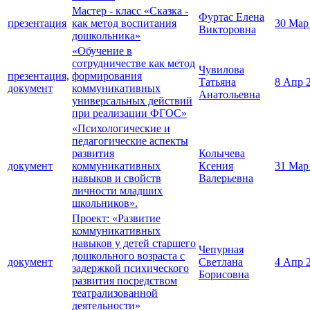
Мастер - класс «Сказка -
Фуртас Елена
презентация
как метод воспитания
30 Мар
Викторовна
дошкольника»
«Обучение в
сотрудничестве как метод
Чувилова
презентация,
формирования
Татьяна
8 Апр 
документ
коммуникативных
Анатольевна
универсальных действий
при реализации ФГОС»
«Психологические и
педагогические аспекты
развития
Колычева
документ
коммуникативных
Ксения
31 Мар
навыков и свойств
Валерьевна
личности младших
школьников».
Проект: «Развитие
коммуникативных
навыков у детей старшего
Чепурная
дошкольного возраста с
документ
Светлана
4 Апр 
задержкой психического
Борисовна
развития посредством
театрализованной
деятельности»