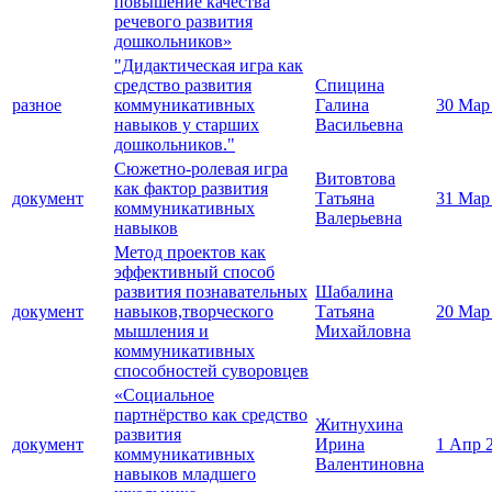
повышение качества
речевого развития
дошкольников»
"Дидактическая игра как
средство развития
Спицина
разное
коммуникативных
Галина
30 Мар
навыков у старших
Васильевна
дошкольников."
Сюжетно-ролевая игра
Витовтова
как фактор развития
документ
Татьяна
31 Мар
коммуникативных
Валерьевна
навыков
Метод проектов как
эффективный способ
развития познавательных
Шабалина
документ
навыков,творческого
Татьяна
20 Мар
мышления и
Михайловна
коммуникативных
способностей суворовцев
«Социальное
партнёрство как средство
Житнухина
развития
документ
Ирина
1 Апр 
коммуникативных
Валентиновна
навыков младшего