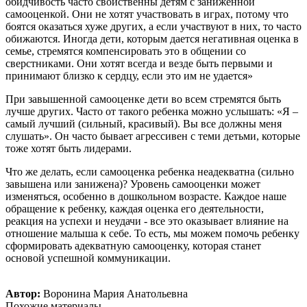
обидчивость часто свойственны детям с заниженной
самооценкой. Они не хотят участвовать в играх, потому что
боятся оказаться хуже других, а если участвуют в них, то часто
обижаются. Иногда дети, которым дается негативная оценка в
семье, стремятся компенсировать это в общении со
сверстниками. Они хотят всегда и везде быть первыми и
принимают близко к сердцу, если это им не удается»
При завышенной самооценке дети во всем стремятся быть
лучше других. Часто от такого ребенка можно услышать: «Я –
самый лучший (сильный, красивый). Вы все должны меня
слушать». Он часто бывает агрессивен с теми детьми, которые
тоже хотят быть лидерами.
Что же делать, если самооценка ребенка неадекватна (сильно
завышена или занижена)? Уровень самооценки может
изменяться, особенно в дошкольном возрасте. Каждое наше
обращение к ребенку, каждая оценка его деятельности,
реакция на успехи и неудачи - все это оказывает влияние на
отношение малыша к себе. То есть, мы можем помочь ребенку
сформировать адекватную самооценку, которая станет
основой успешной коммуникации.
Автор:
Воронина Мария Анатольевна
Похожие материалы