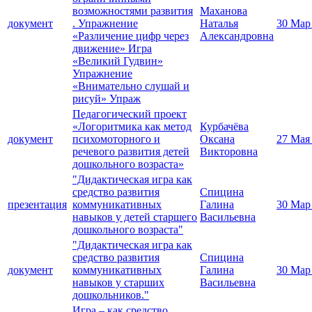
возможностями развития
Маханова
документ
. Упражнение
Наталья
30 Мар
«Различение цифр через
Александровна
движение» Игра
«Великий Гудвин»
Упражнение
«Внимательно слушай и
рисуй» Упраж
Педагогический проект
«Логоритмика как метод
Курбачёва
документ
психомоторного и
Оксана
27 Мая
речевого развития детей
Викторовна
дошкольного возраста»
"Дидактическая игра как
средство развития
Спицина
презентация
коммуникативных
Галина
30 Мар
навыков у детей старшего
Васильевна
дошкольного возраста"
"Дидактическая игра как
средство развития
Спицина
документ
коммуникативных
Галина
30 Мар
навыков у старших
Васильевна
дошкольников."
Игра – как средство