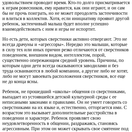
удовольствием проводит время. Кто-то долго присматривается
к играм ровесников, ему нравится, как они играют, и он сам
бы не прочь поиграть, но не может преодолеть застенчивости
и влиться в коллектив. Хотя, если инициативу проявит другой
ребенок, застенчивый малыш будет вполне успешно
взаимодействовать с ним и игры не испортит.
Но есть дети, которых сверстники активно отвергают. Это не
всегда драчуны и «агрессоры». Нередко это малыши, которые
в силу тех или иных причин резко отличаются от сверстников
поведением, внешним видом, интеллектом, порой,
существенно опережающим средний уровень. Причины, по
которым одни дети всегда оказываются заводилами и без
труда осваиваются в любой компании, а другие либо не хотят,
либо не могут завоевать расположения сверстников, все еще
не до конца ясны.
Ребенок, не прошедший «школы» общения со сверстниками,
выпадает из устоявшейся детской культурной среды с ее
неписаными законами и правилами. Он не умеет говорить со
сверстниками на их языке и, естественно, отторгается ими. С
возрастом это вызывает дополнительные расстройства в
поведении и характере. Ребенок проявляет свою
неудовлетворенность в общении, раздражаясь, становясь
агрессивным. При этом он может скрывать свое смятение под