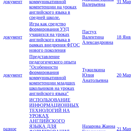
документ
коммуникативной
31 Мар
Валерьевна
компетенции на уроках
английского языка в
средней школе.
Игра как средство
формирования УУД
Пастух
учащихся на уроках
документ
Валентина
18 Янв
английского языка в
Александровна
рамках внедрения ФГОС
нового поколения
Представление
педагогического опыта
"Особенности
Тужилкина
формирования
документ
Юлия
20 Мар
коммуникативной
Анатольевна
компетенции младших
школьников на уроках
английского языка"
ИСПОЛЬЗОВАНИЕ
ИНФОРМАЦИОННЫХ
ТЕХНОЛОГИЙ НА
УРОКАХ
АНГЛИЙСКОГО
ЯЗЫКА ДЛЯ
Назарова Жанна
разное
21 Мар