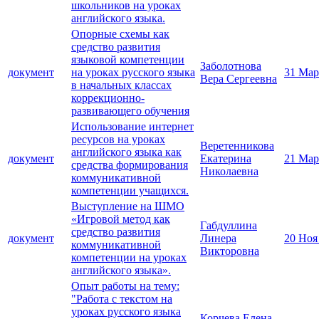
школьников на уроках
английского языка.
Опорные схемы как
средство развития
языковой компетенции
Заболотнова
документ
на уроках русского языка
31 Мар
Вера Сергеевна
в начальных классах
коррекционно-
развивающего обучения
Использование интернет
ресурсов на уроках
Веретенникова
английского языка как
документ
Екатерина
21 Мар
средства формирования
Николаевна
коммуникативной
компетенции учащихся.
Выступление на ШМО
«Игровой метод как
Габдуллина
средство развития
документ
Линера
20 Ноя
коммуникативной
Викторовна
компетенции на уроках
английского языка».
Опыт работы на тему:
"Работа с текстом на
уроках русского языка
Корчева Елена