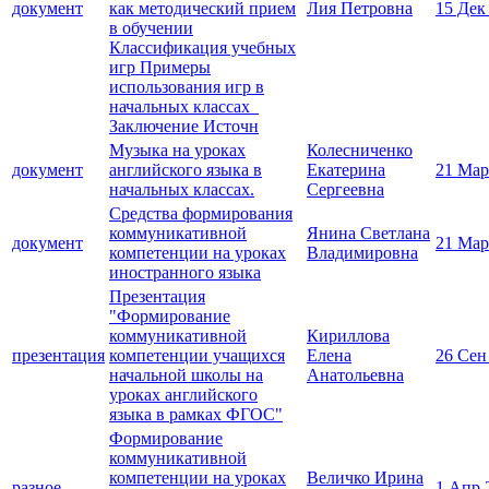
документ
как методический прием
Лия Петровна
15 Дек
в обучении
Классификация учебных
игр Примеры
использования игр в
начальных классах
Заключение Источн
Музыка на уроках
Колесниченко
документ
английского языка в
Екатерина
21 Мар
начальных классах.
Сергеевна
Средства формирования
коммуникативной
Янина Светлана
документ
21 Мар
компетенции на уроках
Владимировна
иностранного языка
Презентация
"Формирование
коммуникативной
Кириллова
презентация
компетенции учащихся
Елена
26 Сен
начальной школы на
Анатольевна
уроках английского
языка в рамках ФГОС"
Формирование
коммуникативной
компетенции на уроках
Величко Ирина
разное
1 Апр 