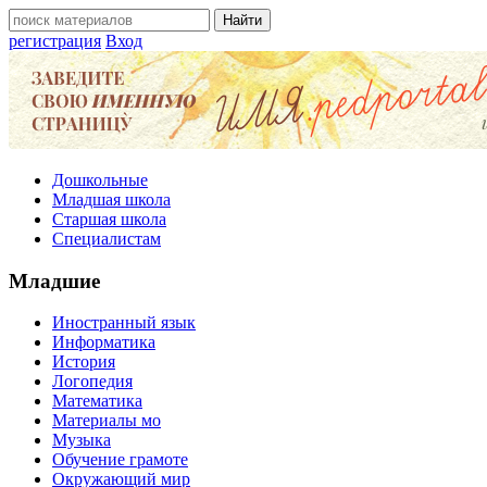
регистрация
Вход
Дошкольные
Младшая школа
Старшая школа
Специалистам
Младшие
Иностранный язык
Информатика
История
Логопедия
Математика
Материалы мо
Музыка
Обучение грамоте
Окружающий мир