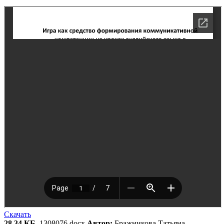
Скачать
28.34 КБ
, 1308076.docx
Автор:
Бражникова Татьяна