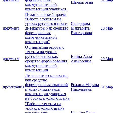
Шамратовна
коммуникативной
компетенции учащихся.
Педагогический проект
"Работа с текстом на
уроках русского языка и
Скворцова
документ
литературы как средство
Маргарита
20 Мар
формирования
Викторовна
коммуникативной
компетенции"
Организация работы с
текстом на уроках
русского языка как
Енина Алла
документ
20 Мар
средство формирования
Алексеевна
коммуникативной
компетенции
Лингвистическая сказка
как средство
формирования языковой
Рожина Марина
презентация
31 Мар
и коммуникативной
Николаевна
компетенции учащихся
на уроках русского языка
"Работа с текстом на
уроках русского языка
как средство
Корчева Елена