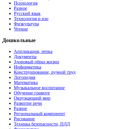
Психология
Разное
Русский язык
Технология и изо
Физкультура
Чтение
Дошкольные
Аппликация, лепка
Документы
Здоровый образ жизни
Информатика
Конструирование, ручной труд
Логопедия
Математика
Музыкальное воспитание
Обучение грамоте
Окружающий мир
Развитие речи
Разное
Региональный компонент
Рисование
Техника безопасности, ПДД