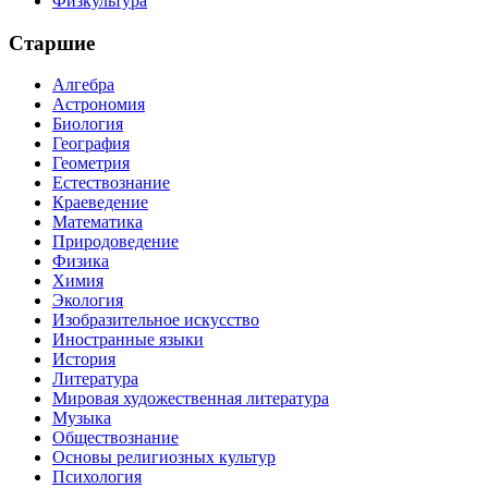
Физкультура
Старшие
Алгебра
Астрономия
Биология
География
Геометрия
Естествознание
Краеведение
Математика
Природоведение
Физика
Химия
Экология
Изобразительное искусство
Иностранные языки
История
Литература
Мировая художественная литература
Музыка
Обществознание
Основы религиозных культур
Психология