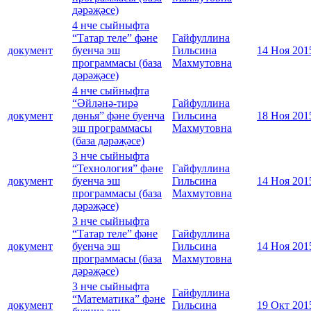
дәрәҗәсе)
4 нче сыйныфта
“Татар теле” фәне
Гайфуллина
документ
буенча эш
Гильсина
14 Ноя 201
программасы (база
Махмутовна
дәрәҗәсе)
4 нче сыйныфта
“Әйләнә-тирә
Гайфуллина
документ
дөнья” фәне буенча
Гильсина
18 Ноя 201
эш программасы
Махмутовна
(база дәрәҗәсе)
3 нче сыйныфта
“Технология” фәне
Гайфуллина
документ
буенча эш
Гильсина
14 Ноя 201
программасы (база
Махмутовна
дәрәҗәсе)
3 нче сыйныфта
“Татар теле” фәне
Гайфуллина
документ
буенча эш
Гильсина
14 Ноя 201
программасы (база
Махмутовна
дәрәҗәсе)
3 нче сыйныфта
Гайфуллина
“Математика” фәне
документ
Гильсина
19 Окт 201