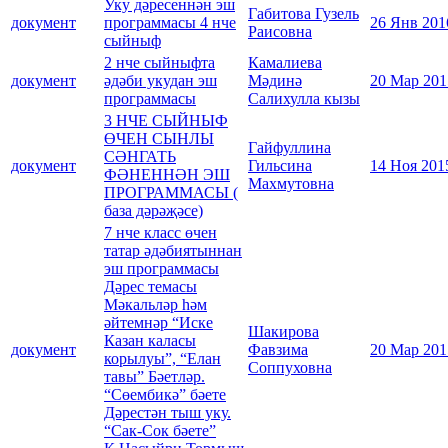
Уку дәресеннән эш
Габитова Гузель
документ
программасы 4 нче
26 Янв 201
Раисовна
сыйныф
2 нче сыйныфта
Камалиева
документ
әдәби укудан эш
Мәдинә
20 Мар 201
программасы
Салихулла кызы
3 НЧЕ СЫЙНЫФ
ӨЧЕН СЫНЛЫ
Гайфуллина
СӘНГАТЬ
документ
Гильсина
14 Ноя 201
ФӘНЕННӘН ЭШ
Махмутовна
ПРОГРАММАСЫ (
база дәрәҗәсе)
7 нче класс өчен
татар әдәбиятыннан
эш программасы
Дәрес темасы
Мәкальләр һәм
әйтемнәр “Иске
Шакирова
Казан каласы
документ
Фавзима
20 Мар 201
корылуы”, “Елан
Соппуховна
тавы” Бәетләр.
“Сөембикә” бәете
Дәрестән тыш уку.
“Сак-Сок бәете”