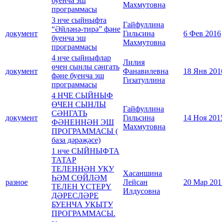
буенча эш
Махмутовна
программасы
3 нче сыйныфта
Гайфуллина
“Әйләнә-тирә” фәне
документ
Гильсина
6 Фев 2016
буенча эш
Махмутовна
программасы
4 нче сыйныфлар
Лилия
өчен сынлы сәнгать
документ
Фанавилевна
18 Янв 201
фәне буенча эш
Гизатуллина
программасы
4 НЧЕ СЫЙНЫФ
ӨЧЕН СЫНЛЫ
Гайфуллина
СӘНГАТЬ
документ
Гильсина
14 Ноя 201
ФӘНЕННӘН ЭШ
Махмутовна
ПРОГРАММАСЫ (
база дәрәҗәсе)
1 нче СЫЙНЫФТА
ТАТАР
ТЕЛЕННӘН УКУ
Хасаншина
ҺӘМ СӨЙЛӘМ
разное
Лейсан
20 Мар 201
ТЕЛЕН ҮСТЕРҮ
Илдусовна
ДӘРЕСЛӘРЕ
БУЕНЧА УКЫТУ
ПРОГРАММАСЫ.