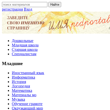
регистрация
Вход
Дошкольные
Младшая школа
Старшая школа
Специалистам
Младшие
Иностранный язык
Информатика
История
Логопедия
Математика
Материалы мо
Музыка
Обучение грамоте
Окружающий мир