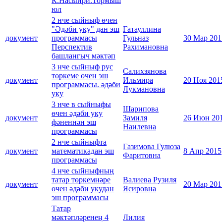
К.Насыйри.Тормыш
юл
2 нче сыйныф өчен
"Әдәби уку" дан эш
Гатауллина
документ
программасы
Гульназ
30 Мар 201
Перспектив
Рахимановна
башлангыч мәктәп
3 нче сыйныф рус
Салихзянова
төркеме өчен эш
документ
Ильмира
20 Ноя 201
программасы. әдәби
Лукмановна
уку
3 нче в сыйныфы
Шарипова
өчен әдәби уку
документ
Замиля
26 Июн 20
фәненнән эш
Наилевна
программасы
2 нче сыйныфта
Газимова Гулюза
документ
математикадан эш
8 Апр 2015
Фаритовна
программасы
4 нче сыйныфның
татар төркемнәре
Валиева Рузиля
документ
20 Мар 201
өчен әдәби укудан
Ясировна
эш программасы
Татар
мәктәпләренең 4
Лилия