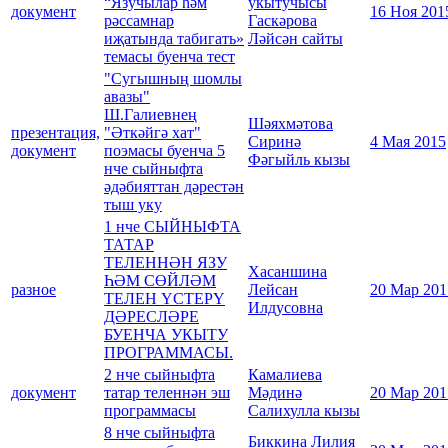
“Язучылар һәм
укытучысы
документ
16 Ноя 201
рәссамнар
Гаскәрова
иҗатында табигать»
Ләйсән сайты
темасы буенча тест
"Сугышның шомлы
авазы"
Ш.Галиевнең
Шәяхмәтова
презентация,
"Әткәйгә хат"
Сиринә
4 Мая 2015
документ
поэмасы буенча 5
Фәгыйль кызы
нче сыйныфта
әдәбияттан дәрестән
тыш уку
1 нче СЫЙНЫФТА
ТАТАР
ТЕЛЕННӘН ЯЗУ
Хасаншина
ҺӘМ СӨЙЛӘМ
разное
Лейсан
20 Мар 201
ТЕЛЕН ҮСТЕРҮ
Илдусовна
ДӘРЕСЛӘРЕ
БУЕНЧА УКЫТУ
ПРОГРАММАСЫ.
2 нче сыйныфта
Камалиева
документ
татар теленнән эш
Мәдинә
20 Мар 201
программасы
Салихулла кызы
8 нче сыйныфта
Биккина Лилия