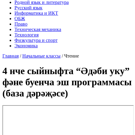
Родной язык и литература
Русский язык
Информатика и ИКТ
ОБЖ
Право
Техническая механика
Технология
Физкультура и спорт
Экономика
Главная
/
Начальные классы
/
Чтение
4 нче сыйныфта “Әдәби уку”
фәне буенча эш программасы
(база дәрәҗәсе)