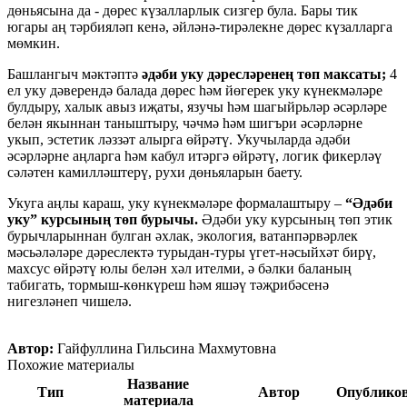
дөньясына да - дөрес күзалларлык сизгер була. Бары тик
югары аң тәрбияләп кенә, әйләнә-тирәлекне дөрес күзалларга
мөмкин.
Башлангыч мәктәптә
әдәби уку дәресләренең төп максаты;
4
ел уку дәверендә балада дөрес һәм йөгерек уку күнекмәләре
булдыру, халык авыз иҗаты, язучы һәм шагыйрьләр әсәрләре
белән якыннан таныштыру, чәчмә һәм шигъри әсәрләрне
укып, эстетик ләззәт алырга өйрәтү. Укучыларда әдәби
әсәрләрне аңларга һәм кабул итәргә өйрәтү, логик фикерләү
сәләтен камилләштерү, рухи дөньяларын баету.
Укуга аңлы караш, уку күнекмәләре формалаштыру –
“Әдәби
уку” курсының төп бурычы.
Әдәби уку курсының төп этик
бурычларыннан булган әхлак, экология, ватанпәрвәрлек
мәсьәләләре дәреслектә турыдан-туры үгет-нәсыйхәт бирү,
махсус өйрәтү юлы белән хәл ителми, ә бәлки баланың
табигать, тормыш-көнкүреш һәм яшәү тәҗрибәсенә
нигезләнеп чишелә.
Автор:
Гайфуллина Гильсина Махмутовна
Похожие материалы
Название
Тип
Автор
Опублико
материала