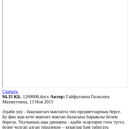
Скачать
94.35 КБ
, 1269008.docx
Автор:
Гайфуллина Гильсина
Махмутовна, 13 Ноя 2015
Әдәби уку - башлангыч мәктәптә төп предметларның берсе.
Бу фән аша кече яшьтәге мәктәп баласына һәрьяклы белем
бирелә. Укучының аңы дөньяны - әдәби әсәрләрне генә түгел,
безне чолгап алган тирәлекне – кешеләр һәм табигать