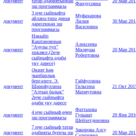
документ
татар әдәбиятыннан
20 Мар 201
Фандусовна
эш программасы
3 нче сыйныфта
Муфахарова
әйләнә-тирә дөнья
документ
Лилия
30 Мар 201
дәресеннән эш
Василовна
программасы
Нәкыйп
Каштановның
Алексеева
“Ачулы туп”
документ
Миляуша
20 Мар 201
хикәясе.(2нче
Робертовна
сыйныфта әдәби
уку дәресе)
Әкият һәм
чынбарлык
бергәлеге. Э.
Гайфуллина
документ
Шәрифуллина
Гильсина
21 Окт 201
“Алтын балык”
Махмутовна
2нче сыйныфта
әдәби уку дәресе
Фаттахова
4 нче сыйныф өчен
документ
Гульшат
20 Янв 201
эш программасы
Шейхетдиновна
7 нче сыйныф татар
Закирова Алсу
документ
әдәбияты буенча эш
20 Мар 201
Салиховна