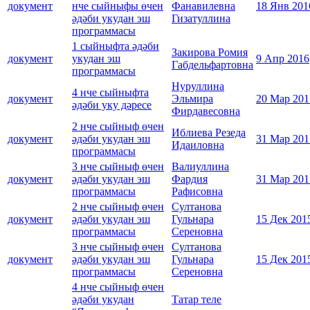
документ
нче сыйныфы өчен
Фанавилевна
18 Янв 201
әдәби укудан эш
Гизатуллина
программасы
1 сыйныфта әдәби
Закирова Ромия
документ
укудан эш
9 Апр 2016
Габдельфартовна
программасы
Нуруллина
4 нче сыйныфта
документ
Эльмира
20 Мар 201
әдәби уку дәресе
Фирдавесовна
2 нче сыйныф өчен
Иблиева Резеда
документ
әдәби укудан эш
31 Мар 201
Идаиловна
программасы
3 нче сыйныф өчен
Валиуллина
документ
әдәби укудан эш
Фардия
31 Мар 201
программасы
Рафисовна
2 нче сыйныф өчен
Султанова
документ
әдәби укудан эш
Гульнара
15 Дек 201
программасы
Сереновна
3 нче сыйныф өчен
Султанова
документ
әдәби укудан эш
Гульнара
15 Дек 201
программасы
Сереновна
4 нче сыйныф өчен
әдәби укудан
Татар теле