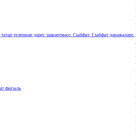
татар теленнән дәрес эшкәртмәсе. Сыйфат. Сыйфат дәрәҗәләре.
фат фигыль