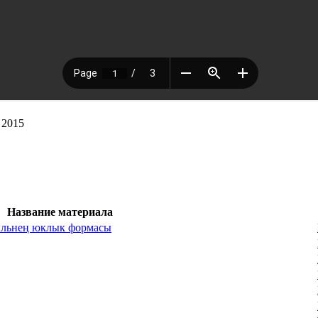
 2015
Название материала
ыльнең юклык формасы