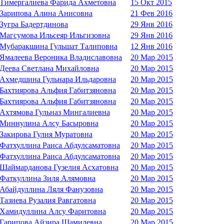
Тимергалиева Фарида Ахметовна
15 Окт 2015
Зарипова Алина Анисовна
21 Фев 2016
Зугра Бадертдинова
29 Янв 2016
Магсумова Ильсеяр Ильгизовна
29 Янв 2016
Мубаракшина Гульшат Талиповна
12 Янв 2016
Ямалеева Вероника Владиславовна
20 Мар 2015
Деева Светлана Михайловна
20 Мар 2015
Ахмедшина Гульнара Ильдаровна
20 Мар 2015
Бахтиярова Альфия Габитзяновна
20 Мар 2015
Бахтиярова Альфия Габитзяновна
20 Мар 2015
Ахтямова Гульназ Мингалиевна
20 Мар 2015
Миннулина Алсу Басыровна
20 Мар 2015
Закирова Гулия Муратовна
20 Мар 2015
Фатхуллина Раиса Абдулсаматовна
20 Мар 2015
Фатхуллина Раиса Абдулсаматовна
20 Мар 2015
Шаймарданова Гузелия Асхатовна
20 Мар 2015
Фаткуллина Зиля Алямовна
20 Мар 2015
Абайдуллина Ляля Фанузовна
20 Мар 2015
Тазиева Рузалия Равгатовна
20 Мар 2015
Хамидуллина Алсу Фаритовна
20 Мар 2015
Гарипова Айзира Шамилевна
20 Мар 2015