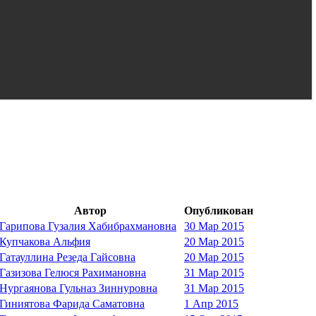
Автор
Опубликован
Гарипова Гузалия Хабибрахмановна
30 Мар 2015
Купчакова Альфия
20 Мар 2015
Гатауллина Резеда Гайсовна
20 Мар 2015
Газизова Гелюся Рахимановна
31 Мар 2015
Нургаянова Гульназ Зиннуровна
31 Мар 2015
Гиниятова Фарида Саматовна
1 Апр 2015