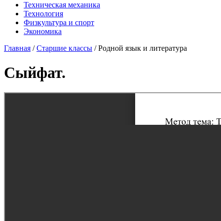
Техническая механика
Технология
Физкультура и спорт
Экономика
Главная
/
Старшие классы
/
Родной язык и литература
Сыйфат.