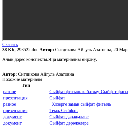
Скачать
38 КБ
, 293522.doc
Автор:
Ситдикова Айгуль Азатовна, 20 Мар
Ачык дәрес конспекты.Яңа материалны өйрәнү.
Автор:
Ситдикова Айгуль Азатовна
Похожие материалы
Тип
разное
Сыйфат фигыль кабатлау. Сыйфат фиг
презентация
Сыйфат
разное
. Хәзерге заман сыйфат фигыль
презентация
Тема: Сыйфат.
документ
Сыйфат дәрәҗәләре
документ
Сыйфат дәрәҗәләре