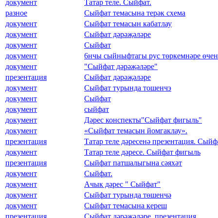
документ
Татар теле. Сыйфат.
разное
Сыйфат темасына терәк схема
документ
Сыйфат темасын кабатлау
документ
Сыйфат дәрәҗәләре
документ
Сыйфат
документ
6нчы сыйныфтагы рус төркемнәре өчен 
документ
"Сыйфат дәрәҗәләре"
презентация
Сыйфат дәрәҗәләре
документ
Сыйфат турында тошенчэ
документ
Сыйфат
документ
сыйфат
документ
Дәрес конспекты"Сыйфат фигыль"
документ
«Сыйфат темасын йомгаклау».
презентация
Татар теле дәресенә презентация. Сый
документ
Татар теле дәресе. Сыйфат фигыль
презентация
Сыйфат патшалыгына сәяхәт
документ
Сыйфат.
документ
Ачык дәрес " Сыйфат"
документ
Сыйфат турында төшенчә
документ
Сыйфат темасына кереш
презентация
Сыйфат дәрәҗәләре, презентация