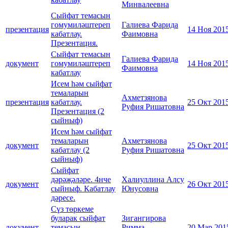
Минвалеевна
Сыйфат темасын
гомумиләштереп
Галиева Фарида
презентация
14 Ноя 201
кабатлау.
Фаимовна
Презентация.
Сыйфат темасын
Галиева Фарида
документ
гомумиләштереп
14 Ноя 201
Фаимовна
кабатлау
Исем һәм сыйфат
темаларын
Ахметзянова
презентация
кабатлау.
25 Окт 201
Руфия Ришатовна
Презентация (2
сыйныф)
Исем һәм сыйфат
темаларын
Ахметзянова
документ
25 Окт 201
кабатлау (2
Руфия Ришатовна
сыйныф)
Сыйфат
дәрәҗәләре. 4нче
Халиуллина Алсу
документ
26 Окт 201
сыйныф. Кабатлау
Юнусовна
дәресе.
Сүз төркеме
буларак сыйфат
Зигангирова
документ
темасын
Римма
20 Мар 201