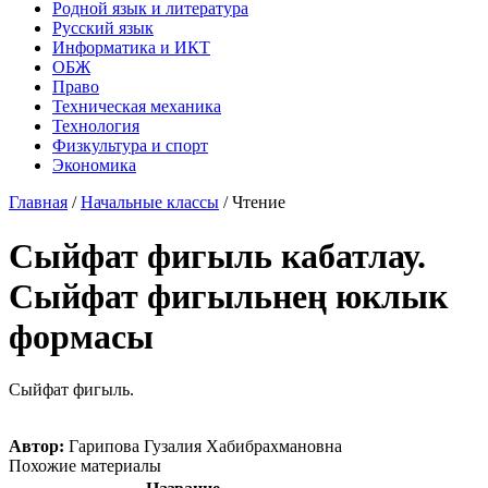
Родной язык и литература
Русский язык
Информатика и ИКТ
ОБЖ
Право
Техническая механика
Технология
Физкультура и спорт
Экономика
Главная
/
Начальные классы
/
Чтение
Сыйфат фигыль кабатлау.
Сыйфат фигыльнең юклык
формасы
Сыйфат фигыль.
Автор:
Гарипова Гузалия Хабибрахмановна
Похожие материалы