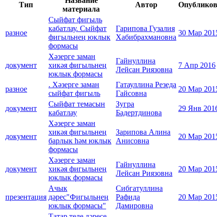
Название
Тип
Автор
Опублико
материала
Сыйфат фигыль
кабатлау. Сыйфат
Гарипова Гузалия
разное
30 Мар 201
фигыльнең юклык
Хабибрахмановна
формасы
Хәзерге заман
Гайнуллина
документ
хикәя фигыльнең
7 Апр 2016
Лейсан Риязовна
юклык формасы
. Хәзерге заман
Гатауллина Резеда
разное
20 Мар 201
сыйфат фигыль
Гайсовна
Сыйфат темасын
Зугра
документ
29 Янв 201
кабатлау
Бадертдинова
Хәзерге заман
хикәя фигыльнең
Зарипова Алина
документ
20 Мар 201
барлык һәм юклык
Анисовна
формасы
Хәзерге заман
Гайнуллина
документ
хикәя фигыльнең
20 Мар 201
Лейсан Риязовна
юклык формасы
Ачык
Сибгатуллина
презентация
дәрес"Фигыльнең
Рафида
20 Мар 201
юклык формасы"
Дамировна
Татар теле дәресе