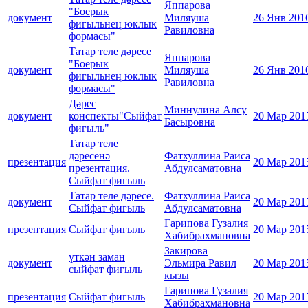
Яппарова
"Боерык
документ
Миляуша
26 Янв 201
фигыльнең юклык
Равиловна
формасы"
Татар теле дәресе
Яппарова
"Боерык
документ
Миляуша
26 Янв 201
фигыльнең юклык
Равиловна
формасы"
Дәрес
Миннулина Алсу
документ
конспекты"Сыйфат
20 Мар 201
Басыровна
фигыль"
Татар теле
дәресенә
Фатхуллина Раиса
презентация
20 Мар 201
презентация.
Абдулсаматовна
Сыйфат фигыль
Татар теле дәресе.
Фатхуллина Раиса
документ
20 Мар 201
Сыйфат фигыль
Абдулсаматовна
Гарипова Гузалия
презентация
Сыйфат фигыль
20 Мар 201
Хабибрахмановна
Закирова
үткән заман
документ
Эльмира Равил
20 Мар 201
сыйфат фигыль
кызы
Гарипова Гузалия
презентация
Сыйфат фигыль
20 Мар 201
Хабибрахмановна