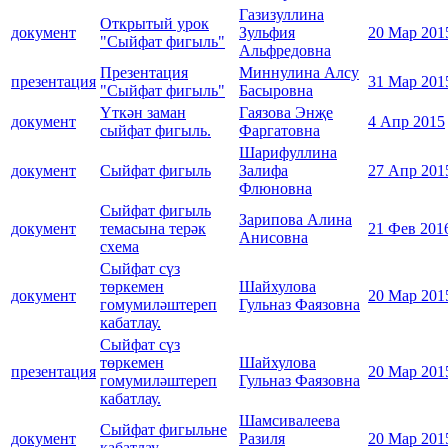
Газизуллина
Открытый урок
документ
Зульфия
20 Мар 201
"Сыйфат фигыль"
Альфредовна
Презентация
Миннулина Алсу
презентация
31 Мар 201
"Сыйфат фигыль"
Басыровна
Үткән заман
Гаязова Энҗе
документ
4 Апр 2015
сыйфат фигыль.
Фаргатовна
Шарифуллина
документ
Сыйфат фигыль
Залифа
27 Апр 201
Флюновна
Сыйфат фигыль
Зарипова Алина
документ
темасына терәк
21 Фев 201
Анисовна
схема
Сыйфат сүз
төркемен
Шайхулова
документ
20 Мар 201
гомумиләштереп
Гульназ Фаязовна
кабатлау.
Сыйфат сүз
төркемен
Шайхулова
презентация
20 Мар 201
гомумиләштереп
Гульназ Фаязовна
кабатлау.
Шамсивалеева
Сыйфат фигыльне
документ
Разиля
20 Мар 201
кабатлау