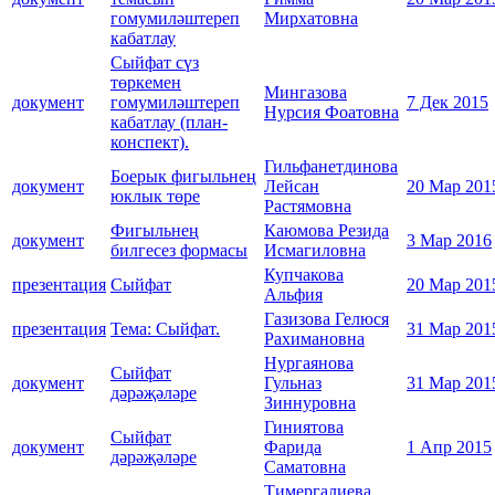
гомумиләштереп
Мирхатовна
кабатлау
Сыйфат сүз
төркемен
Мингазова
документ
гомумиләштереп
7 Дек 2015
Нурсия Фоатовна
кабатлау (план-
конспект).
Гильфанетдинова
Боерык фигыльнең
документ
Лейсан
20 Мар 201
юклык төре
Растямовна
Фигыльнең
Каюмова Резида
документ
3 Мар 2016
билгесез формасы
Исмагиловна
Купчакова
презентация
Сыйфат
20 Мар 201
Альфия
Газизова Гелюся
презентация
Тема: Сыйфат.
31 Мар 201
Рахимановна
Нургаянова
Сыйфат
документ
Гульназ
31 Мар 201
дәрәҗәләре
Зиннуровна
Гиниятова
Сыйфат
документ
Фарида
1 Апр 2015
дәрәҗәләре
Саматовна
Тимергалиева