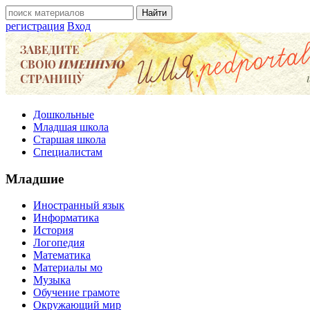
регистрация
Вход
Дошкольные
Младшая школа
Старшая школа
Специалистам
Младшие
Иностранный язык
Информатика
История
Логопедия
Математика
Материалы мо
Музыка
Обучение грамоте
Окружающий мир