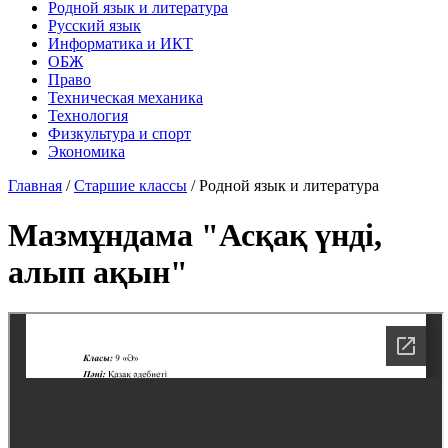
Родной язык и литература
Русский язык
Информатика и ИКТ
ОБЖ
Право
Техническая механика
Технология
Физкультура и спорт
Экономика
Главная
/
Старшие классы
/
Родной язык и литература
Мазмұндама "Асқақ үнді,
алып ақын"