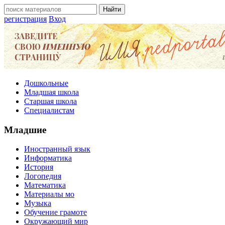
регистрация
Вход
Дошкольные
Младшая школа
Старшая школа
Специалистам
Младшие
Иностранный язык
Информатика
История
Логопедия
Математика
Материалы мо
Музыка
Обучение грамоте
Окружающий мир