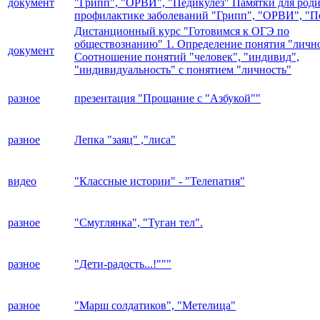
документ
"Грипп", "ОРВИ", "Педикулёз" Памятки для роди
профилактике заболеваний "Грипп", "ОРВИ", "П
Дистанционный курс "Готовимся к ОГЭ по
обществознанию" 1. Определение понятия "лично
документ
Соотношение понятий "человек", "индивид",
"индивидуальность" с понятием "личность"
разное
презентация "Прощание с "Азбукой""
разное
Лепка "заяц" ,"лиса"
видео
"Классные истории" - "Телепатия"
разное
"Смуглянка", "Туган тел".
разное
"Дети-радость...!"""
разное
"Марш солдатиков", "Метелица"