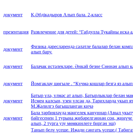
документ
Қ.Әбдіқадыров Алып бала. 2-класс
презентация
Развлечение для детей: “Габдулла Тукайны искә 
Физика дәресләрендә сәләтле балалар белән ком
документ
алып бару.
документ
Балачак истәлекләре. Әнкәй безне Сөннән алып ка
документ
Йомгаклау шөгыле . “Күчмә кошлар безгә яз алып
Батыр үлә, үлмәс ат алып, Батырлыклар белән ма
документ
Исмең калсын, үзең үлсәң дә, Тарихларда укып я
М.Җәлилгэ багышланган кичә
Бала тәрбияләүдә мәңгелек кануннар (Авыл укы
документ
бәйгесенең 1 турына җибәрелгәннән соң, җиңүче
алып, 2 турга узу мөмкинлеге биргән эш)
Танып белү үсеше. Иҗади сәнгать үсеше.( Табига