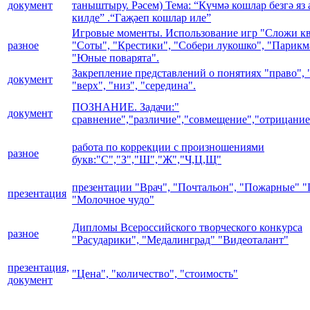
документ
таныштыру. Рәсем) Тема: “Күчмә кошлар безгә яз
килде” .“Гаҗәеп кошлар иле”
Игровые моменты. Использование игр "Сложи кв
разное
"Соты", "Крестики", "Собери лукошко", "Парикм
"Юные поварята".
Закрепление представлений о понятиях "право", 
документ
"верх", "низ", "середина".
ПОЗНАНИЕ. Задачи:"
документ
сравнение","различие","совмещение","отрицание"
работа по коррекции с произношениями
разное
букв:"С","З","Ш","Ж","Ч,Ц,Щ"
презентации "Врач", "Почтальон", "Пожарные" "
презентация
"Молочное чудо"
Дипломы Всероссийского творческого конкурса
разное
"Расударики", "Медалинград" "Видеоталант"
презентация,
"Цена", "количество", "стоимость"
документ