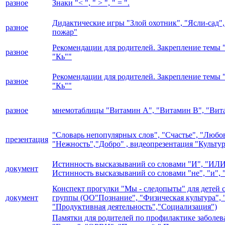
разное
Знаки "< ", " > ", " = ".
Дидактические игры "Злой охотник", "Ясли-сад"
разное
пожар"
Рекомендации для родителей. Закрепление темы 
разное
"Кь""
Рекомендации для родителей. Закрепление темы 
разное
"Кь""
разное
мнемотаблицы "Витамин А", "Витамин В", "Вит
"Словарь непопулярных слов", "Счастье", "Любов
презентация
"Нежность","Добро" , видеопрезентация "Культур
Истинность высказываний со словами "И", "ИЛ
документ
Истинность высказываний со словами "не", "и", 
Конспект прогулки "Мы - следопыты" для детей 
документ
группы (ОО"Познание", "Физическая культура", 
"Продуктивная деятельность","Социализация")
Памятки для родителей по профилактике заболе