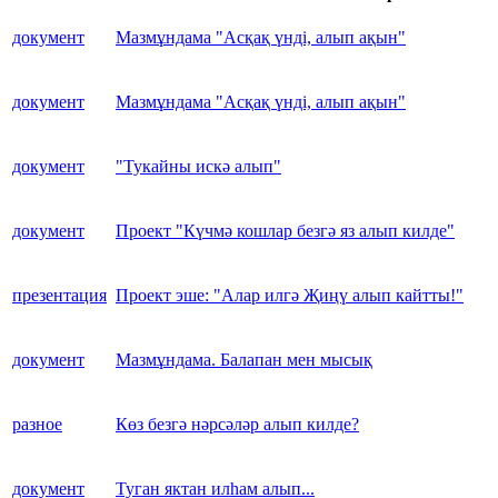
документ
Мазмұндама "Асқақ үнді, алып ақын"
документ
Мазмұндама "Асқақ үнді, алып ақын"
документ
"Тукайны искә алып"
документ
Проект "Күчмә кошлар безгә яз алып килде"
презентация
Проект эше: "Алар илгә Җиңү алып кайтты!"
документ
Мазмұндама. Балапан мен мысық
разное
Көз безгә нәрсәләр алып килде?
документ
Туган яктан илһам алып...