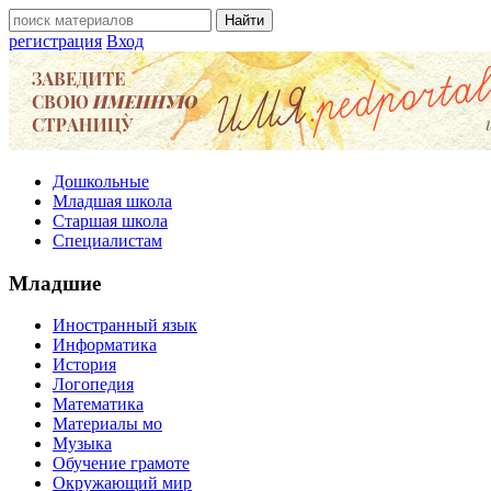
регистрация
Вход
Дошкольные
Младшая школа
Старшая школа
Специалистам
Младшие
Иностранный язык
Информатика
История
Логопедия
Математика
Материалы мо
Музыка
Обучение грамоте
Окружающий мир