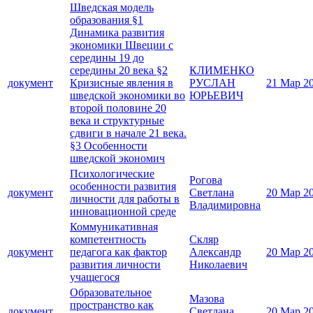
Шведская модель
образования §1
Динамика развития
экономики Швеции с
середины 19 до
середины 20 века §2
КЛИМЕНКО
документ
Кризисные явления в
РУСЛАН
21 Мар 2
шведской экономики во
ЮРЬЕВИЧ
второй половине 20
века и структурные
сдвиги в начале 21 века.
§3 Особенности
шведской экономич
Психологические
Рогова
особенности развития
документ
Светлана
20 Мар 2
личности для работы в
Владимировна
инновационной среде
Коммуникативная
компетентность
Скляр
документ
педагога как фактор
Александр
20 Мар 2
развития личности
Николаевич
учащегося
Образовательное
Мазова
пространство как
документ
Светлана
20 Мар 2