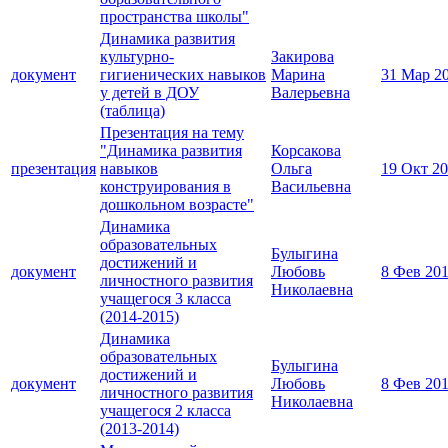
пространства школы"
Динамика развития
культурно-
Закирова
документ
гигиенических навыков
Марина
31 Мар 2
у детей в ДОУ
Валерьевна
(таблица)
Презентация на тему
"Динамика развития
Корсакова
презентация
навыков
Ольга
19 Окт 2
конструирования в
Васильевна
дошкольном возрасте"
Динамика
образовательных
Булыгина
достижений и
документ
Любовь
8 Фев 20
личностного развития
Николаевна
учащегося 3 класса
(2014-2015)
Динамика
образовательных
Булыгина
достижений и
документ
Любовь
8 Фев 20
личностного развития
Николаевна
учащегося 2 класса
(2013-2014)