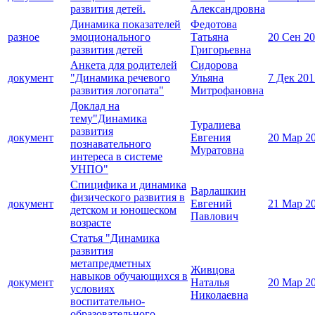
развития детей.
Александровна
Динамика показателей
Федотова
разное
эмоционального
Татьяна
20 Сен 2
развития детей
Григорьевна
Анкета для родителей
Сидорова
документ
"Динамика речевого
Ульяна
7 Дек 201
развития логопата"
Митрофановна
Доклад на
тему"Динамика
Туралиева
развития
документ
Евгения
20 Мар 2
познавательного
Муратовна
интереса в системе
УНПО"
Спицифика и динамика
Варлашкин
физического развития в
документ
Евгений
21 Мар 2
детском и юношеском
Павлович
возрасте
Статья "Динамика
развития
метапредметных
Живцова
навыков обучающихся в
документ
Наталья
20 Мар 2
условиях
Николаевна
воспитательно-
образовательного