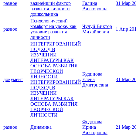
разное
важнейший фактор
Галина
31 Мар 2
развития личности
Викторовна
дошкольника
Психологический
комфорт на уроке, как
Чучуй Виктор
разное
1 Апр 20
условие развития
Михайлович
личности
ИНТЕГРИРОВАННЫЙ
ПОДХОД В
ИЗУЧЕНИИ
ЛИТЕРАТУРЫ КАК
ОСНОВА РАЗВИТИЯ
ТВОРЧЕСКОЙ
Кудинова
ЛИЧНОСТИ
документ
Елена
31 Мар 2
ИНТЕГРИРОВАННЫЙ
Дмитриевна
ПОДХОД В
ИЗУЧЕНИИ
ЛИТЕРАТУРЫ КАК
ОСНОВА РАЗВИТИЯ
ТВОРЧЕСКОЙ
ЛИЧНОСТИ
Федотова
разное
Динамика
Ирина
21 Мар 2
Викторовна