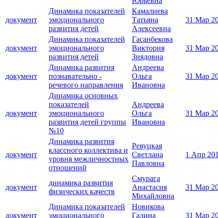
Юрьевна
Динамика показателей
Камалиева
документ
эмоционального
Татьяна
31 Мар 2
развития детей
Алексеевна
Динамика показателей
Гасанбекова
документ
эмоционального
Виктория
31 Мар 2
развития детей
Зиядовна
Динамика развития
Андреева
документ
познавательно -
Ольга
31 Мар 2
речевого направления
Ивановна
Динамика основных
показателей
Андреева
документ
эмоционального
Ольга
31 Мар 2
развития детей группы
Ивановна
№10
Динамика развития
Ревуцкая
классного коллектива и
документ
Светлана
1 Апр 20
уровня межличностных
Павловна
отношений
Смурага
динамика развития
документ
Анастасия
31 Мар 2
физических качеств
Михайловна
Динамика показателей
Новикова
документ
эмоционального
Галина
31 Мар 2