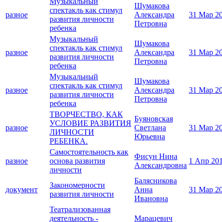
Музыкальный
Шумакова
спектакль как стимул
разное
Александра
31 Мар 2
развития личности
Петровна
ребенка
Музыкальный
Шумакова
спектакль как стимул
разное
Александра
31 Мар 2
развития личности
Петровна
ребенка
Музыкальный
Шумакова
спектакль как стимул
разное
Александра
31 Мар 2
развития личности
Петровна
ребенка
ТВОРЧЕСТВО, КАК
Буяновская
УСЛОВИЕ РАЗВИТИЯ
разное
Светлана
31 Мар 2
ЛИЧНОСТИ
Юрьевна
РЕБЕНКА.
Самостоятельность как
Фисун Нина
разное
основа развития
1 Апр 20
Александровна
личности
Балясникова
Закономерности
документ
Анна
31 Мар 2
развития личности
Ивановна
Театрализованная
деятельность -
Марацевич