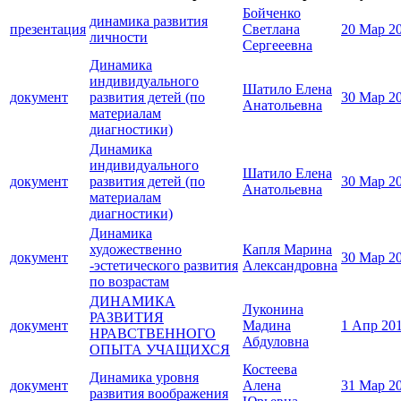
Бойченко
динамика развития
презентация
Светлана
20 Мар 2
личности
Сергееевна
Динамика
индивидуального
Шатило Елена
документ
развития детей (по
30 Мар 2
Анатольевна
материалам
диагностики)
Динамика
индивидуального
Шатило Елена
документ
развития детей (по
30 Мар 2
Анатольевна
материалам
диагностики)
Динамика
художественно
Капля Марина
документ
30 Мар 2
-эстетического развития
Александровна
по возрастам
ДИНАМИКА
Луконина
РАЗВИТИЯ
документ
Мадина
1 Апр 20
НРАВСТВЕННОГО
Абдуловна
ОПЫТА УЧАЩИХСЯ
Костеева
Динамика уровня
документ
Алена
31 Мар 2
развития воображения