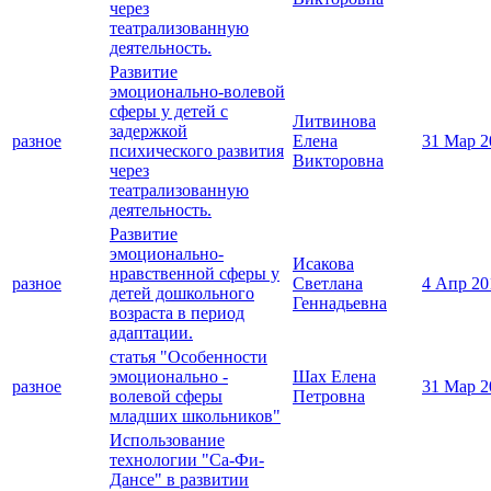
через
театрализованную
деятельность.
Развитие
эмоционально-волевой
сферы у детей с
Литвинова
задержкой
разное
Елена
31 Мар 2
психического развития
Викторовна
через
театрализованную
деятельность.
Развитие
эмоционально-
Исакова
нравственной сферы у
разное
Светлана
4 Апр 20
детей дошкольного
Геннадьевна
возраста в период
адаптации.
статья "Особенности
эмоционально -
Шах Елена
разное
31 Мар 2
волевой сферы
Петровна
младших школьников"
Использование
технологии "Са-Фи-
Дансе" в развитии