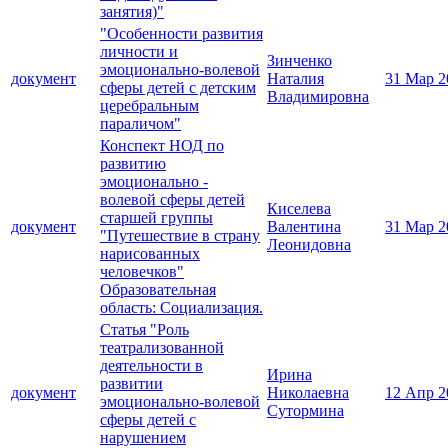
занятия)"
"Особенности развития
личности и
Зинченко
эмоционально-волевой
документ
Наталия
31 Мар 2
сферы детей с детским
Владимировна
церебральным
параличом"
Конспект НОД по
развитию
эмоционально -
волевой сферы детей
Киселева
старшей группы
документ
Валентина
31 Мар 2
"Путешествие в страну
Леонидовна
нарисованных
человечков"
Образовательная
область: Социализация.
Статья "Роль
театрализованной
деятельности в
Ирина
развитии
документ
Николаевна
12 Апр 2
эмоционально-волевой
Сутормина
сферы детей с
нарушением