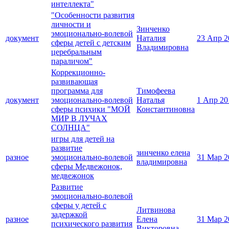
интеллекта"
"Особенности развития
личности и
Зинченко
эмоционально-волевой
документ
Наталия
23 Апр 2
сферы детей с детским
Владимировна
церебральным
параличом"
Коррекционно-
развивающая
программа для
Тимофеева
документ
эмоционально-волевой
Наталья
1 Апр 20
сферы психики "МОЙ
Константиновна
МИР В ЛУЧАХ
СОЛНЦА"
игры для детей на
развитие
зинченко елена
разное
эмоционально-волевой
31 Мар 2
владимировна
сферы Медвежонок,
медвежонок
Развитие
эмоционально-волевой
сферы у детей с
Литвинова
задержкой
разное
Елена
31 Мар 2
психического развития
Викторовна