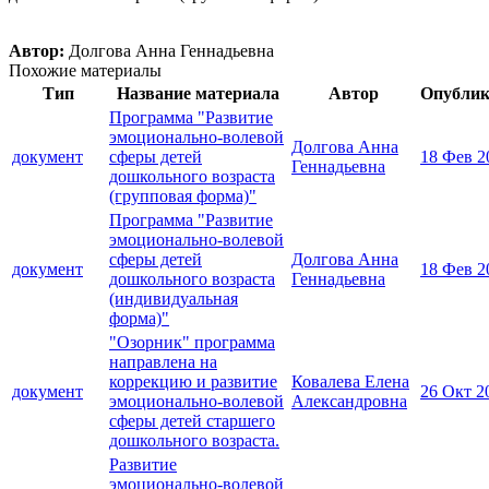
Автор:
Долгова Анна Геннадьевна
Похожие материалы
Тип
Название материала
Автор
Опублик
Программа "Развитие
эмоционально-волевой
Долгова Анна
документ
сферы детей
18 Фев 2
Геннадьевна
дошкольного возраста
(групповая форма)"
Программа "Развитие
эмоционально-волевой
сферы детей
Долгова Анна
документ
18 Фев 2
дошкольного возраста
Геннадьевна
(индивидуальная
форма)"
"Озорник" программа
направлена на
коррекцию и развитие
Ковалева Елена
документ
26 Окт 2
эмоционально-волевой
Александровна
сферы детей старшего
дошкольного возраста.
Развитие
эмоционально-волевой