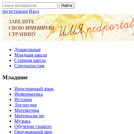
регистрация
Вход
Дошкольные
Младшая школа
Старшая школа
Специалистам
Младшие
Иностранный язык
Информатика
История
Логопедия
Математика
Материалы мо
Музыка
Обучение грамоте
Окружающий мир