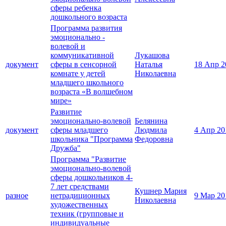
сферы ребенка
дошкольного возраста
Программа развития
эмоционально -
волевой и
коммуникативной
Лукашова
документ
сферы в сенсорной
Наталья
18 Апр 2
комнате у детей
Николаевна
младшего школьного
возраста «В волшебном
мире»
Развитие
эмоционально-волевой
Белянина
документ
сферы младшего
Людмила
4 Апр 20
школьника "Программа
Федоровна
Дружба"
Программа "Развитие
эмоционально-волевой
сферы дошкольников 4-
7 лет средствами
Кушнер Мария
разное
нетрадиционных
9 Мар 20
Николаевна
художественных
техник (групповые и
индивидуальные