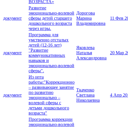
ВОЗРАСТА»
Развитие
эмоционально-волевой
Дорогова
документ
сферы детей старшего
Марина
11 Фев 2
дошкольного возраста
Владимировна
через игры.
Программа для
умственно отсталых
детей (12-16 лет)
Яковлева
"Развитие
документ
Наталья
20 Мар 2
коммуникативных
Александровна
навыков и
эмоционально-волевой
сферы".
Из опта
работы:"Коррекционно
– развивающее занятие
Ткаченко
по развитию
документ
Светлана
4 Апр 20
эмоционально –
Николаевна
волевой сферы с
детьми дошкольного
возраста"
Программа коррекции
эмоционально-волевой