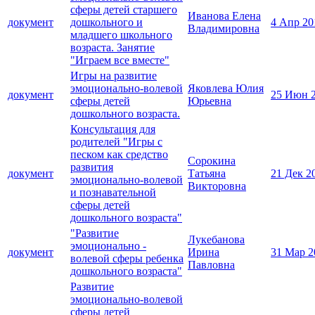
сферы детей старшего
Иванова Елена
документ
дошкольного и
4 Апр 20
Владимировна
младшего школьного
возраста. Занятие
"Играем все вместе"
Игры на развитие
эмоционально-волевой
Яковлева Юлия
документ
25 Июн 
сферы детей
Юрьевна
дошкольного возраста.
Консультация для
родителей "Игры с
песком как средство
Сорокина
развития
документ
Татьяна
21 Дек 2
эмоционально-волевой
Викторовна
и познавательной
сферы детей
дошкольного возраста"
"Развитие
Лукебанова
эмоционально -
документ
Ирина
31 Мар 2
волевой сферы ребенка
Павловна
дошкольного возраста"
Развитие
эмоционально-волевой
сферы детей