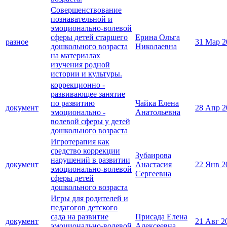
Совершенствование
познавательной и
эмоционально-волевой
сферы детей старшего
Ерина Ольга
разное
31 Мар 2
дошкольного возраста
Николаевна
на материалах
изучения родной
истории и культуры.
коррекционно -
развивающее занятие
по развитию
Чайка Елена
документ
28 Апр 2
эмоционально -
Анатольевна
волевой сферы у детей
дошкольного возраста
Игротерапия как
средство коррекции
Зубаирова
нарушений в развитии
документ
Анастасия
22 Янв 2
эмоционально-волевой
Сергеевна
сферы детей
дошкольного возраста
Игры для родителей и
педагогов детского
сада на развитие
Присада Елена
документ
21 Авг 2
эмоционально-волевой
Алексеевна