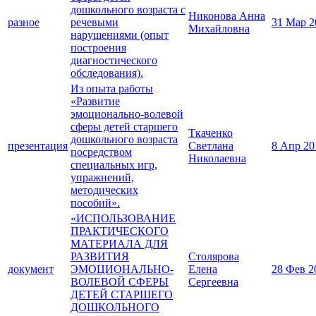
дошкольного возраста с
Никонова Анна
разное
речевыми
31 Мар 2
Михайловна
нарушениями (опыт
построения
диагностического
обследования).
Из опыта работы
«Развитие
эмоционально-волевой
сферы детей старшего
Ткаченко
дошкольного возраста
презентация
Светлана
8 Апр 20
посредством
Николаевна
специальных игр,
упражнений,
методических
пособий».
«ИСПОЛЬЗОВАНИЕ
ПРАКТИЧЕСКОГО
МАТЕРИАЛА ДЛЯ
РАЗВИТИЯ
Столярова
документ
ЭМОЦИОНАЛЬНО-
Елена
28 Фев 2
ВОЛЕВОЙ СФЕРЫ
Сергеевна
ДЕТЕЙ СТАРШЕГО
ДОШКОЛЬНОГО