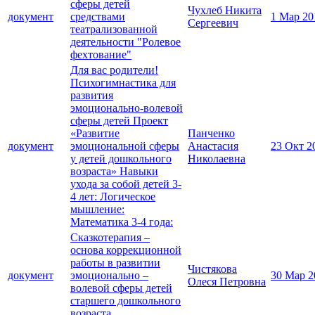
сферы детей
Чухлеб Никита
документ
средствами
1 Мар 20
Сергеевич
театрализованной
деятельности "Ролевое
фехтование"
Для вас родители!
Психогимнастика для
развития
эмоционально-волевой
сферы детей Проект
«Развитие
Панченко
документ
эмоциональной сферы
Анастасия
23 Окт 2
у детей дошкольного
Николаевна
возраста» Навыки
ухода за собой детей 3-
4 лет: Логическое
мышление:
Математика 3-4 года:
Сказкотерапия –
основа коррекционной
работы в развитии
Чистякова
документ
эмоционально –
30 Мар 2
Олеся Петровна
волевой сферы детей
старшего дошкольного
возраста.