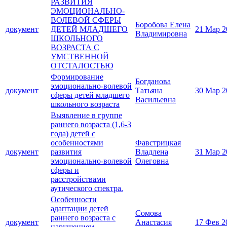
РАЗВИТИЯ
ЭМОЦИОНАЛЬНО-
ВОЛЕВОЙ СФЕРЫ
Боробова Елена
документ
ДЕТЕЙ МЛАДШЕГО
21 Мар 2
Владимировна
ШКОЛЬНОГО
ВОЗРАСТА С
УМСТВЕННОЙ
ОТСТАЛОСТЬЮ
Формирование
Богданова
эмоционально-волевой
документ
Татьяна
30 Мар 2
сферы детей младшего
Васильевна
школьного возраста
Выявление в группе
раннего возраста (1,6-3
года) детей с
особенностями
Фавстрицкая
документ
развития
Владлена
31 Мар 2
эмоционально-волевой
Олеговна
сферы и
расстройствами
аутического спектра.
Особенности
адаптации детей
Сомова
раннего возраста с
документ
Анастасия
17 Фев 2
нарушением