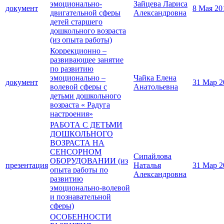
эмоционально-
Зайцева Лариса
документ
8 Мая 20
двигательной сферы
Александровна
детей старшего
дошкольного возраста
(из опыта работы)
Коррекционно –
развивающее занятие
по развитию
эмоционально –
Чайка Елена
документ
31 Мар 2
волевой сферы с
Анатольевна
детьми дошкольного
возраста « Радуга
настроения»
РАБОТА С ДЕТЬМИ
ДОШКОЛЬНОГО
ВОЗРАСТА НА
СЕНСОРНОМ
Сипайлова
ОБОРУДОВАНИИ (из
презентация
Наталья
31 Мар 2
опыта работы по
Александровна
развитию
эмоционально-волевой
и познавательной
сферы)
ОСОБЕННОСТИ