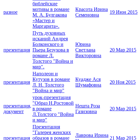
библейские
мотивы в романе
Красота Ирина
разное
19 Июн 2015
М. А. Булгакова
Семеновна
«Мастер и
Маргарита».
Путь духовных
исканий Андрея
Болконского и
Юрина
презентация
Пьера Безухова в
Светлана
20 Мар 2015
романе Л.
Викторовна
Толстого "Война и
мир".
Наполеон и
Кутузов в романе
Куадже Ася
презентация
20 Ноя 2015
Л. Н. Толстого
Шумафовна
"Война и мир"
урок-презентация
"Образ Н.Ростовой
презентация,
Нешта Роза
в романе
20 Мар 2015
документ
Газизовна
Л.Толстого "Война
и мир"
Презентация
"Галерея женских
Лаврова Ирина
презентация
образов в романе
21 Мар 2015