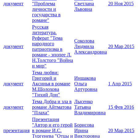
документ
"Проблема
Светлана
20 Ноя 2015
личности и
Львовна
государства в
романе"
Русская
литература.
Реферат "Тема
Соколова
народного
документ
Людмила
20 Мар 2015
патриотизма в
Александровна
романе - эпопее Л.
Н.Толстого "Война
и мир"
Тема любви:
Григорий и
Иншакова
документ
Аксинья в романе
Ольга
1 Апр 2015
М.Шолохова
Артуровна
"Тихий Дон"
Тема Добра и зла в
Лысенко
документ
романе Айтматова
Татьяна
15 Фев 2016
"Плаха"
Владимировна
Презентация
"Автор и его герой
Борисова
презентация
в романе И.С.
Ирина
20 Мар 2015
Тургенева "Отцы и
Викторовна