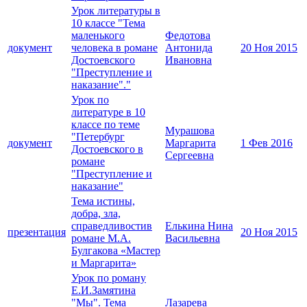
Урок литературы в
10 классе "Тема
маленького
Федотова
документ
человека в романе
Антонида
20 Ноя 2015
Достоевского
Ивановна
"Преступление и
наказание"."
Урок по
литературе в 10
классе по теме
Мурашова
"Петербург
документ
Маргарита
1 Фев 2016
Достоевского в
Сергеевна
романе
"Преступление и
наказание"
Тема истины,
добра, зла,
справедливостив
Елькина Нина
презентация
20 Ноя 2015
романе М.А.
Васильевна
Булгакова «Мастер
и Маргарита»
Урок по роману
Е.И.Замятина
"Мы". Тема
Лазарева