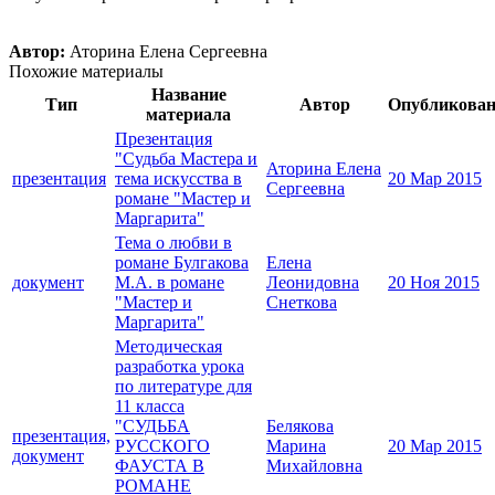
Автор:
Аторина Елена Сергеевна
Похожие материалы
Название
Тип
Автор
Опубликова
материала
Презентация
"Судьба Мастера и
Аторина Елена
презентация
тема искусства в
20 Мар 2015
Сергеевна
романе "Мастер и
Маргарита"
Тема о любви в
романе Булгакова
Елена
документ
М.А. в романе
Леонидовна
20 Ноя 2015
"Мастер и
Снеткова
Маргарита"
Методическая
разработка урока
по литературе для
11 класса
"СУДЬБА
Белякова
презентация,
РУССКОГО
Марина
20 Мар 2015
документ
ФАУСТА В
Михайловна
РОМАНЕ