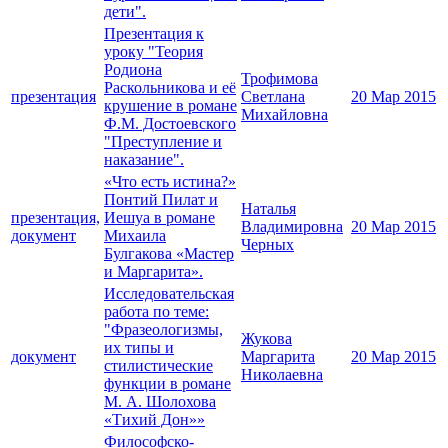
дети".
Презентация к
уроку "Теория
Родиона
Трофимова
Раскольникова и её
презентация
Светлана
20 Мар 2015
крушение в романе
Михайловна
Ф.М. Достоевского
"Преступление и
наказание".
«Что есть истина?»
Понтий Пилат и
Наталья
презентация,
Иешуа в романе
Владимировна
20 Мар 2015
документ
Михаила
Черных
Булгакова «Мастер
и Маргарита».
Исследовательская
работа по теме:
"Фразеологизмы,
Жукова
их типы и
документ
Маргарита
20 Мар 2015
стилистические
Николаевна
функции в романе
М. А. Шолохова
«Тихий Дон»»
Философско-