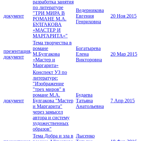
разработка занятия
по литературе
Ведерникова
"ТРИ МИРА В
документ
Евгения
20 Ноя 2015
РОМАНЕ М.А.
Генриховна
БУЛГАКОВА
«МАСТЕР И
МАРГАРИТА»"
Тема творчества в
романе
Богатырева
презентация,
М.Булгакова
Елена
20 Мар 2015
документ
«Мастер и
Викторовна
Маргарита»
Конспект УЗ по
литературе:
"Изображение
"трех миров" в
романе М.А.
Будаева
документ
Булгакова "Мастер
Татьяна
7 Апр 2015
и Маргарита"
Анатольевна
через замысел
автора и систему
художественных
образов"
Тема Добра и зла в
Лысенко