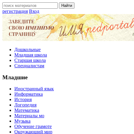
регистрация
Вход
Дошкольные
Младшая школа
Старшая школа
Специалистам
Младшие
Иностранный язык
Информатика
История
Логопедия
Математика
Материалы мо
Музыка
Обучение грамоте
Окружающий мир