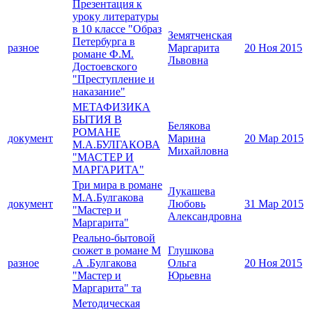
Презентация к
уроку литературы
в 10 классе "Образ
Земятченская
Петербурга в
разное
Маргарита
20 Ноя 2015
романе Ф.М.
Львовна
Достоевского
"Преступление и
наказание"
МЕТАФИЗИКА
БЫТИЯ В
Белякова
РОМАНЕ
документ
Марина
20 Мар 2015
М.А.БУЛГАКОВА
Михайловна
"МАСТЕР И
МАРГАРИТА"
Три мира в романе
Лукашева
М.А.Булгакова
документ
Любовь
31 Мар 2015
"Мастер и
Александровна
Маргарита"
Реально-бытовой
сюжет в романе М
Глушкова
разное
.А .Булгакова
Ольга
20 Ноя 2015
"Мастер и
Юрьевна
Маргарита" та
Методическая