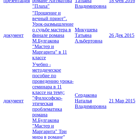
презентация
романе Айтматова
Татьяна
18 Фев 2016
"Плаха"
Владимировна
"Прощение и
вечный приют".
Урок-размышление
о судьбе мастера в
Микушева
документ
финале романа
Татьяна
26 Дек 2015
М.Булгакова
Альбертовна
"Мастер и
Маргарита" в 11
классе
Учебно -
методическое
пособие по
проведению урока-
семинара в 11
классе на тему:
Сердакова
"Философско-
документ
Наталья
21 Мар 2015
этическая
Владимировна
проблематика
романа
М.Булгакова
"Мастер и
Маргарита" Три
мира в романе"