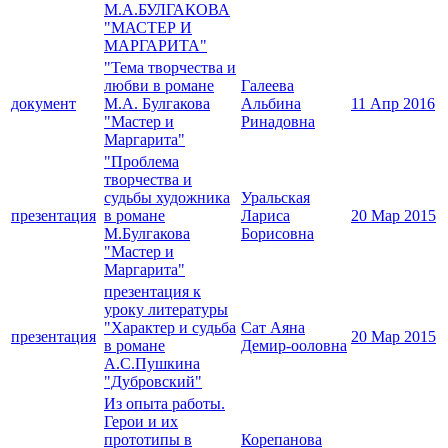
М.А.БУЛГАКОВА
"МАСТЕР И
МАРГАРИТА"
"Тема творчества и
любви в романе
Галеева
документ
М.А. Булгакова
Альбина
11 Апр 2016
"Мастер и
Ринадовна
Маргарита"
"Проблема
творчества и
судьбы художника
Уральская
презентация
в романе
Лариса
20 Мар 2015
М.Булгакова
Борисовна
"Мастер и
Маргарита"
презентация к
уроку литературы
"Характер и судьба
Сат Аяна
презентация
20 Мар 2015
в романе
Демир-ооловна
А.С.Пушкина
"Дубровский"
Из опыта работы.
Герои и их
прототипы в
Корепанова