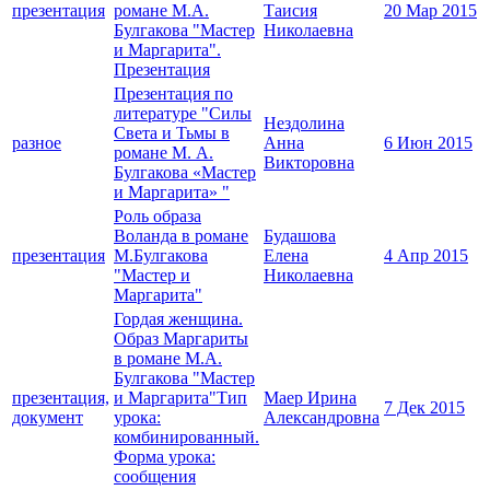
презентация
романе М.А.
Таисия
20 Мар 2015
Булгакова "Мастер
Николаевна
и Маргарита".
Презентация
Презентация по
литературе "Силы
Нездолина
Света и Тьмы в
разное
Анна
6 Июн 2015
романе М. А.
Викторовна
Булгакова «Мастер
и Маргарита» "
Роль образа
Воланда в романе
Будашова
презентация
М.Булгакова
Елена
4 Апр 2015
"Мастер и
Николаевна
Маргарита"
Гордая женщина.
Образ Маргариты
в романе М.А.
Булгакова "Мастер
презентация,
и Маргарита"Тип
Маер Ирина
7 Дек 2015
документ
урока:
Александровна
комбинированный.
Форма урока:
сообщения