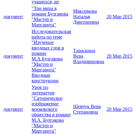
учащихся, ан
"Три мира в
Максимова
романе Булгакова
документ
Наталья
20 Мар 2015
"Мастер и
Дмитриевна
Маргарита"
Исследовательская
работа по теме
"Изучение
вводных слов в
Тараскина
романе
документ
Вера
20 Мар 2015
М.А.Булгакова
Владимировна
"Мастер и
Маргарита"
Вводные
конструкции
Урок по
литературе
"Сатирическое
изображение
Шевчук Вера
документ
московского
20 Мар 2015
Степановна
общества в романе
М.А. Булгакова
"Мастер и
Маргарита"