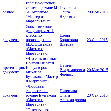
Реально-бытовой
сюжет в романе М
Глушкова
разное
.А .Булгакова
Ольга
20 Ноя 2015
"Мастер и
Юрьевна
Маргарита" та
Урок – викторина
для учащихся 11
класса по
Елена
документ
произведению
Борисовна
23 Сен 2015
М.А. Булгакова
Шутова
«Мастер и
Маргарита».
«Что есть истина?»
Понтий Пилат и
Наталья
презентация,
Иешуа в романе
Владимировна
20 Мар 2015
документ
Михаила
Черных
Булгакова «Мастер
и Маргарита».
«Любовь и
творчество в
Пинягина
документ
романе Булгакова
Ольга
23 Сен 2015
«Мастер и
Александровна
Маргарита»
"Структурно-