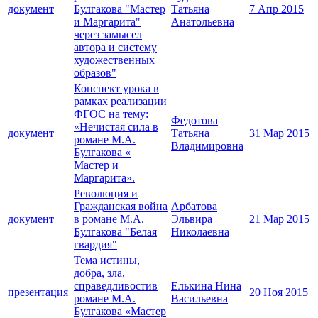
документ
Булгакова "Мастер
Татьяна
7 Апр 2015
и Маргарита"
Анатольевна
через замысел
автора и систему
художественных
образов"
Конспект урока в
рамках реализации
ФГОС на тему:
Федотова
«Нечистая сила в
документ
Татьяна
31 Мар 2015
романе М.А.
Владимировна
Булгакова «
Мастер и
Маргарита».
Революция и
Гражданская война
Арбатова
документ
в романе М.А.
Эльвира
21 Мар 2015
Булгакова "Белая
Николаевна
гвардия"
Тема истины,
добра, зла,
справедливостив
Елькина Нина
презентация
20 Ноя 2015
романе М.А.
Васильевна
Булгакова «Мастер