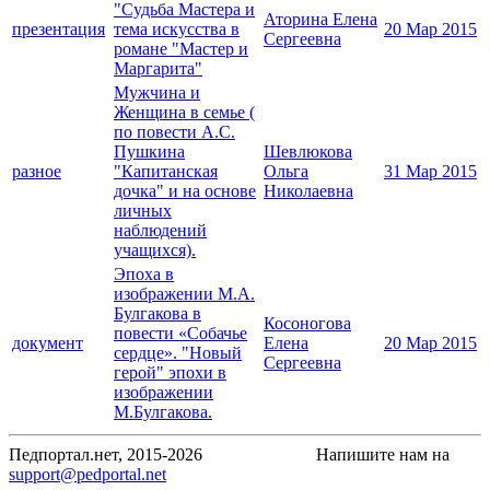
"Судьба Мастера и
Аторина Елена
презентация
тема искусства в
20 Мар 2015
Сергеевна
романе "Мастер и
Маргарита"
Мужчина и
Женщина в семье (
по повести А.С.
Пушкина
Шевлюкова
разное
"Капитанская
Ольга
31 Мар 2015
дочка" и на основе
Николаевна
личных
наблюдений
учащихся).
Эпоха в
изображении М.А.
Булгакова в
Косоногова
повести «Собачье
документ
Елена
20 Мар 2015
сердце». "Новый
Сергеевна
герой" эпохи в
изображении
М.Булгакова.
Педпортал.нет, 2015-2026
Напишите нам на
support@pedportal.net