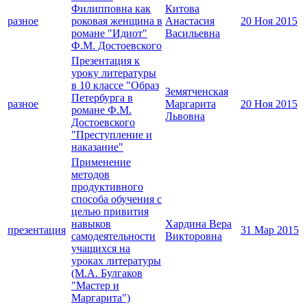
Филипповна как
Китова
разное
роковая женщина в
Анастасия
20 Ноя 2015
романе "Идиот"
Васильевна
Ф.М. Достоевского
Презентация к
уроку литературы
в 10 классе "Образ
Земятченская
Петербурга в
разное
Маргарита
20 Ноя 2015
романе Ф.М.
Львовна
Достоевского
"Преступление и
наказание"
Применение
методов
продуктивного
способа обучения с
целью привития
навыков
Хардина Вера
презентация
31 Мар 2015
самодеятельности
Викторовна
учащихся на
уроках литературы
(М.А. Булгаков
"Мастер и
Маргарита")