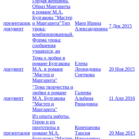
Гордая женщина.
Образ Маргариты
в романе М.А.
Булгакова "Мастер
презентация,
и Маргарита"Тип
Маер Ирина
7 Дек 2015
документ
урока:
Александровна
комбинированный.
Форма урока:
сообщения
учащихся, ан
Тема о любви в
романе Булгакова
Елена
документ
М.А. в романе
Леонидовна
20 Ноя 2015
"Мастер и
Снеткова
Маргарита"
"Тема творчества и
любви в романе
Галеева
документ
М.А. Булгакова
Альбина
11 Апр 2016
"Мастер и
Ринадовна
Маргарита"
Из опыта работы.
Герои и их
прототипы в
Корепанова
презентация
романе М.А.
Таисия
20 Мар 2015
Булгакова "Мастер
Николаевна