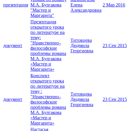
презентация
М.А. Булгакова
Елена
2 Мар 2016
"Мастер и
Александровна
Маргарита"
Презентация
открытого урока
по литературе на
тему:
Титовцева
"Нравственно–
документ
Дюдмила
23 Сен 2015
философские
Георгиевна
проблемы романа
М.А. Булгакова
«Мастер и
Маргарита»
Конспект
открытого урока
по литературе на
тему :
Титовцева
"Нравственно–
документ
Дюдмила
23 Сен 2015
философские
Георгиевна
проблемы романа
М.А. Булгакова
«Мастер и
Маргарита»
Настасья