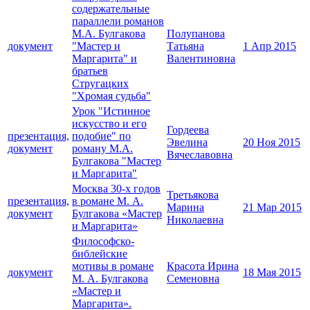
содержательные
параллели романов
М.А. Булгакова
Полупанова
документ
"Мастер и
Татьяна
1 Апр 2015
Маргарита" и
Валентиновна
братьев
Стругацких
"Хромая судьба"
Урок "Истинное
искусство и его
Гордеева
презентация,
подобие" по
Эвелина
20 Ноя 2015
документ
роману М.А.
Вячеславовна
Булгакова "Мастер
и Маргарита"
Москва 30-х годов
Третьякова
презентация,
в романе М. А.
Марина
21 Мар 2015
документ
Булгакова «Мастер
Николаевна
и Маргарита»
Философско-
библейские
мотивы в романе
Красота Ирина
документ
18 Мая 2015
М. А. Булгакова
Семеновна
«Мастер и
Маргарита».