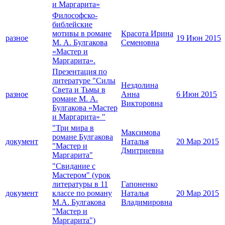
и Маргарита»
Философско-
библейские
мотивы в романе
Красота Ирина
разное
19 Июн 2015
М. А. Булгакова
Семеновна
«Мастер и
Маргарита».
Презентация по
литературе "Силы
Нездолина
Света и Тьмы в
разное
Анна
6 Июн 2015
романе М. А.
Викторовна
Булгакова «Мастер
и Маргарита» "
"Три мира в
Максимова
романе Булгакова
документ
Наталья
20 Мар 2015
"Мастер и
Дмитриевна
Маргарита"
"Свидание с
Мастером" (урок
литературы в 11
Гапоненко
документ
классе по роману
Наталья
20 Мар 2015
М.А. Булгакова
Владимировна
"Мастер и
Маргарита")