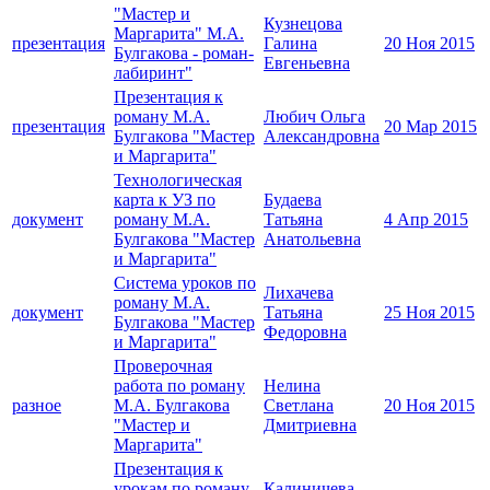
"Мастер и
Кузнецова
Маргарита" М.А.
презентация
Галина
20 Ноя 2015
Булгакова - роман-
Евгеньевна
лабиринт"
Презентация к
роману М.А.
Любич Ольга
презентация
20 Мар 2015
Булгакова "Мастер
Александровна
и Маргарита"
Технологическая
карта к УЗ по
Будаева
документ
роману М.А.
Татьяна
4 Апр 2015
Булгакова "Мастер
Анатольевна
и Маргарита"
Система уроков по
Лихачева
роману М.А.
документ
Татьяна
25 Ноя 2015
Булгакова "Мастер
Федоровна
и Маргарита"
Проверочная
работа по роману
Нелина
разное
М.А. Булгакова
Светлана
20 Ноя 2015
"Мастер и
Дмитриевна
Маргарита"
Презентация к
урокам по роману
Калиничева