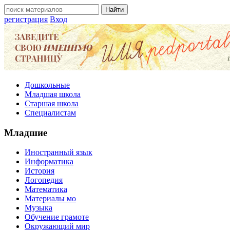
регистрация
Вход
Дошкольные
Младшая школа
Старшая школа
Специалистам
Младшие
Иностранный язык
Информатика
История
Логопедия
Математика
Материалы мо
Музыка
Обучение грамоте
Окружающий мир