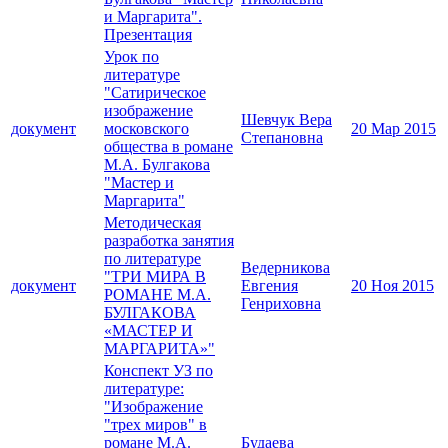
и Маргарита".
Презентация
Урок по
литературе
"Сатирическое
изображение
Шевчук Вера
документ
московского
20 Мар 2015
Степановна
общества в романе
М.А. Булгакова
"Мастер и
Маргарита"
Методическая
разработка занятия
по литературе
Ведерникова
"ТРИ МИРА В
документ
Евгения
20 Ноя 2015
РОМАНЕ М.А.
Генриховна
БУЛГАКОВА
«МАСТЕР И
МАРГАРИТА»"
Конспект УЗ по
литературе:
"Изображение
"трех миров" в
романе М.А.
Будаева