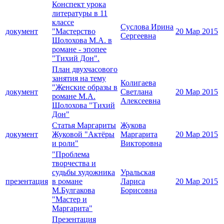
Конспект урока
литературы в 11
классе
Суслова Ирина
документ
"Мастерство
20 Мар 2015
Сергеевна
Шолохова М.А. в
романе - эпопее
"Тихий Дон".
План двухчасового
занятия на тему
Колигаева
"Женские образы в
документ
Светлана
20 Мар 2015
романе М.А.
Алексеевна
Шолохова "Тихий
Дон"
Статья Маргариты
Жукова
документ
Жуковой "Актёры
Маргарита
20 Мар 2015
и роли"
Викторовна
"Проблема
творчества и
судьбы художника
Уральская
презентация
в романе
Лариса
20 Мар 2015
М.Булгакова
Борисовна
"Мастер и
Маргарита"
Презентация