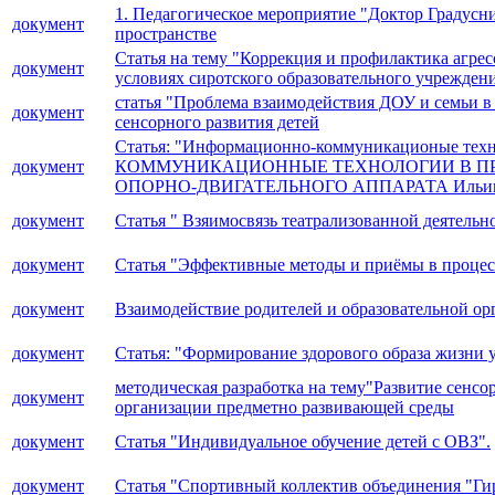
1. Педагогическое мероприятие "Доктор Градусн
документ
пространстве
Статья на тему "Коррекция и профилактика агре
документ
условиях сиротского образовательного учрежде
статья "Проблема взаимодействия ДОУ и семьи в
документ
сенсорного развития детей
Статья: "Информационно-коммуникационые те
документ
КОММУНИКАЦИОННЫЕ ТЕХНОЛОГИИ В ПР
ОПОРНО-ДВИГАТЕЛЬНОГО АППАРАТА Ильина
документ
Статья " Взяимосвязь театрализованной деятельн
документ
Статья "Эффективные методы и приёмы в процесс
документ
Взаимодействие родителей и образовательной ор
документ
Статья: "Формирование здорового образа жизни 
методическая разработка на тему"Развитие сенс
документ
организации предметно развивающей среды
документ
Статья "Индивидуальное обучение детей с ОВЗ".
документ
Статья "Спортивный коллектив объединения "Гир