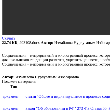
Скачать
22.74 КБ
, 293108.docx
Автор:
Измайлова Нурлуганым Избасаро
Социализация – непрерывный и многогранный процесс, который
для школьников тенденции развития, укрепить ценности, необх
Социализация – непрерывный и многогранный процесс, которы
Автор:
Измайлова Нурлуганым Избасаровна
Похожие материалы
Тип
документ
статья "Общее и индивидуальное в процессе соц
документ
Закон "Об образовании в РФ" 273-ФЗ,Статья 66.