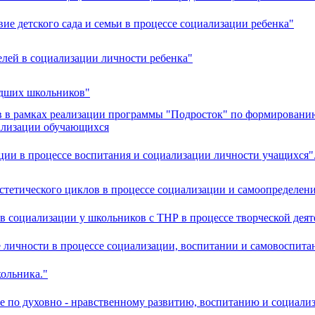
е детского сада и семьи в процессе социализации ребенка"
телей в социализации личности ребенка"
адших школьников"
ов в рамках реализации программы "Подросток" по формировани
ализации обучающихся
ции в процессе воспитания и социализации личности учащихся"
эстетического циклов в процессе социализации и самоопределен
 социализации у школьников с ТНР в процессе творческой деят
 личности в процессе социализации, воспитании и самовоспита
кольника."
ле по духовно - нравственному развитию, воспитанию и социал