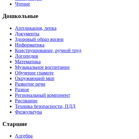
Чтение
Дошкольные
Аппликация, лепка
Документы
Здоровый образ жизни
Информатика
Конструирование, ручной труд
Логопедия
Математика
Музыкальное воспитание
Обучение грамоте
Окружающий мир
Развитие речи
Разное
Региональный компонент
Рисование
Техника безопасности, ПДД
Физкультура
Старшие
Алгебра