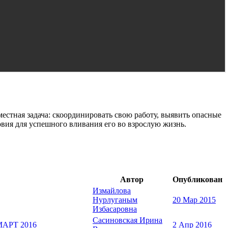
стная задача: скоординировать свою работу, выявить опасные
овия для успешного вливания его во взрослую жизнь.
Автор
Опубликован
Измайлова
Нурлуганым
20 Мар 2015
Избасаровна
Сасиновская Ирина
 МАРТ 2016
2 Апр 2016