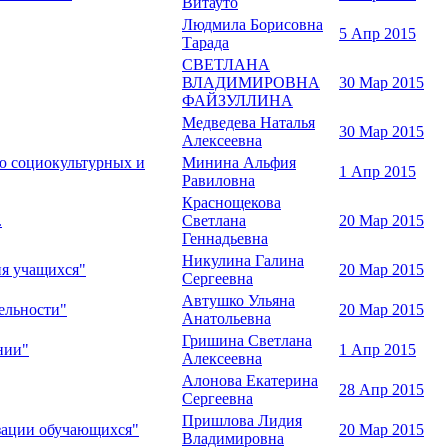
Витауто
Людмила Борисовна
5 Апр 2015
Тарада
СВЕТЛАНА
ВЛАДИМИРОВНА
30 Мар 2015
ФАЙЗУЛЛИНА
Медведева Наталья
30 Мар 2015
Алексеевна
ю социокультурных и
Минина Альфия
1 Апр 2015
Равиловна
Краснощекова
.
Светлана
20 Мар 2015
Геннадьевна
Никулина Галина
ия учащихся"
20 Мар 2015
Сергеевна
Автушко Ульяна
ельности"
20 Мар 2015
Анатольевна
Гришина Светлана
нии"
1 Апр 2015
Алексеевна
Алонова Екатерина
28 Апр 2015
Сергеевна
Пришлова Лидия
изации обучающихся"
20 Мар 2015
Владимировна