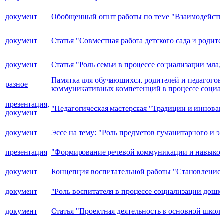
документ
Обобщенный опыт работы по теме "Взаимодействи
документ
Статья "Совместная работа детского сада и роди
документ
Статья "Роль семьи в процессе социализации мл
Памятка для обучающихся, родителей и педагог
разное
коммуникативных компетенций в процессе соци
презентация,
"Педагогическая мастерская "Традиции и иннова
документ
документ
Эссе на тему: "Роль предметов гуманитарного и 
презентация
"Формирование речевой коммуникации и навыков
документ
Концепция воспитательной работы "Становление
документ
"Роль воспитателя в процессе социализации дош
документ
Статья "Проектная деятельность в основной шко