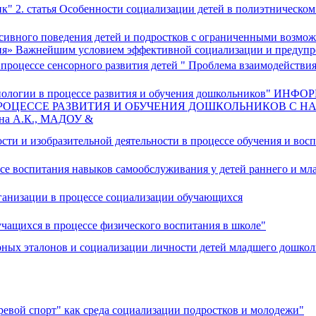
ик" 2. статья Особенности социализации детей в полиэтническо
ссивного поведения детей и подростков с ограниченными возмож
ния» Важнейшим условием эффективной социализации и предуп
 процессе сенсорного развития детей " Проблема взаимодействи
хнологии в процессе развития и обучения дошкольников" И
ОЦЕССЕ РАЗВИТИЯ И ОБУЧЕНИЯ ДОШКОЛЬНИКОВ С 
 А.К., МАДОУ &
ости и изобразительной деятельности в процессе обучения и вос
е воспитания навыков самообслуживания у детей раннего и мла
ганизации в процессе социализации обучающихся
учащихся в процессе физического воспитания в школе"
орных эталонов и социализации личности детей младшего дошкол
евой спорт" как среда социализации подростков и молодежи"