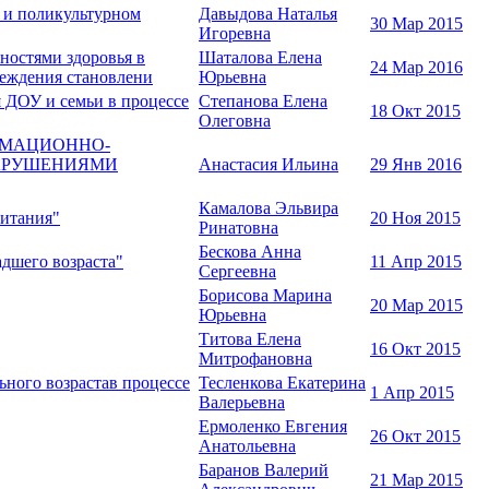
м и поликультурном
Давыдова Наталья
30 Мар 2015
Игоревна
ностями здоровья в
Шаталова Елена
24 Мар 2016
реждения становлени
Юрьевна
я ДОУ и семьи в процессе
Степанова Елена
18 Окт 2015
Олеговна
НФОРМАЦИОННО-
НАРУШЕНИЯМИ
Анастасия Ильина
29 Янв 2016
Камалова Эльвира
питания"
20 Ноя 2015
Ринатовна
Бескова Анна
дшего возраста"
11 Апр 2015
Сергеевна
Борисова Марина
20 Мар 2015
Юрьевна
Титова Елена
16 Окт 2015
Митрофановна
ьного возрастав процессе
Тесленкова Екатерина
1 Апр 2015
Валерьевна
Ермоленко Евгения
26 Окт 2015
Анатольевна
Баранов Валерий
21 Мар 2015