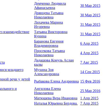
Демченко Людмила
30 Мар 2015
Афанасьевна
Дрянцева Татьяна
30 Мар 2015
Николаевна
Лихачева Марина
31 Мар 2015
Игоревна
ез взаимодействие
Татьяна Викторовна
31 Мар 2015
Кунина
Баранова Евгения
6 Апр 2015
Владимировна
Просекова Татьяна
4 Апр 2015
Николаевна
Дадашова Конуль Аслан
ста
7 Авг 2015
кызы
мися младшего
Мухина Зоя
14 Сен 2015
Александровна
нной речи у детей
Рыбакова Елена Андреевна
15 Фев 2016
кольного и
Ангилова Елена
25 Мар 2016
Николаевна
Матюшева Вера Ивановна
1 Апр 2015
Наталья Юрьевна Бердова.
7 Апр 2015