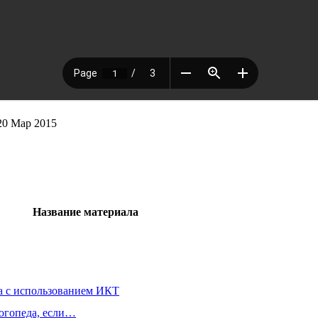
20 Мар 2015
Название материала
а с использованием ИКТ
огопеда, если…