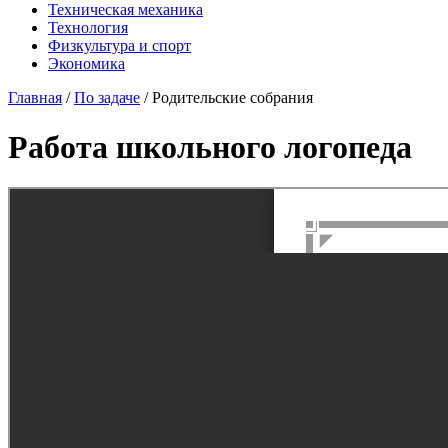
Техническая механика
Технология
Физкультура и спорт
Экономика
Главная
/
По задаче
/
Родительские собрания
Работа школьного логопеда