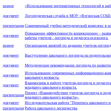
разное
«Использование интерактивных технологий в рабо
документ
Логопедическая служба в МОУ «Ялгинская СОШ» 
презентация
Современный учебно-методический комплекс в ра
Повышение эффективности коррекционно – развив
документ
работы учителя - логопеда и педагога-психолога.
разное
Организация занятий по заданию учителя-логопед
документ
Выступление школьного логопеда на родительско
документ
Методические рекомендации логопеда по развити
Использование современных информационно-комм
документ
школьного возраста.
Взаимосвязь в работе учителя-логопеда и педаго
документ
младшего школьного возраста.
Проект «Взаимодействие учителя-логопеда и роди
презентация
младшего школьного возраста».
документ
Исследовательская работа "Перепись школьного н
презентация
Работа школьного лесничества