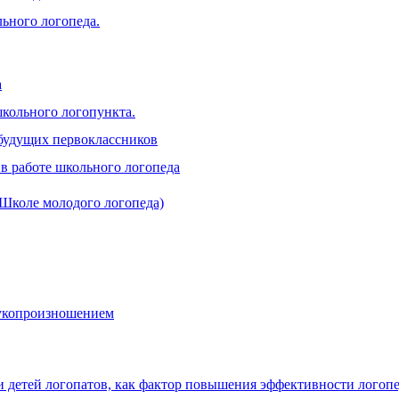
ьного логопеда.
а
школьного логопункта.
 будущих первоклассников
в работе школьного логопеда
 Школе молодого логопеда)
вукопроизношением
и детей логопатов, как фактор повышения эффективности логоп