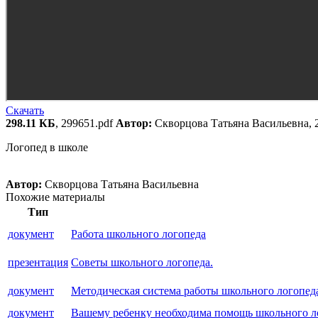
Скачать
298.11 КБ
, 299651.pdf
Автор:
Скворцова Татьяна Васильевна, 
Логопед в школе
Автор:
Скворцова Татьяна Васильевна
Похожие материалы
Тип
документ
Работа школьного логопеда
презентация
Советы школьного логопеда.
документ
Методическая система работы школьного логопед
документ
Вашему ребенку необходима помощь школьного л