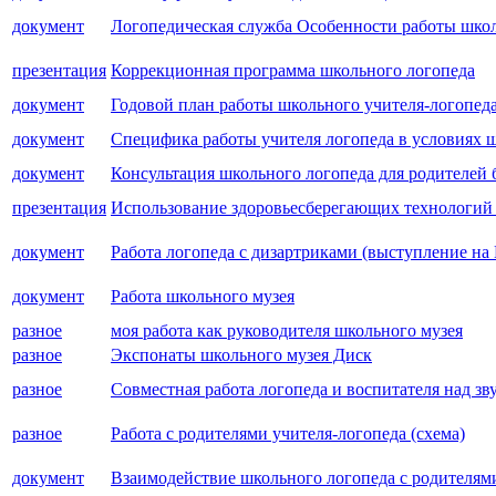
документ
Логопедическая служба Особенности работы школ
презентация
Коррекционная программа школьного логопеда
документ
Годовой план работы школьного учителя-логопед
документ
Специфика работы учителя логопеда в условиях 
документ
Консультация школьного логопеда для родителей
презентация
Использование здоровьесберегающих технологий 
документ
Работа логопеда с дизартриками (выступление на
документ
Работа школьного музея
разное
моя работа как руководителя школьного музея
разное
Экспонаты школьного музея Диск
разное
Совместная работа логопеда и воспитателя над з
разное
Работа с родителями учителя-логопеда (схема)
документ
Взаимодействие школьного логопеда с родителям