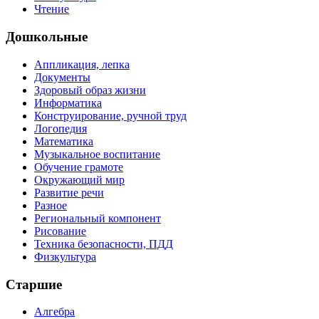
Чтение
Дошкольные
Аппликация, лепка
Документы
Здоровый образ жизни
Информатика
Конструирование, ручной труд
Логопедия
Математика
Музыкальное воспитание
Обучение грамоте
Окружающий мир
Развитие речи
Разное
Региональный компонент
Рисование
Техника безопасности, ПДД
Физкультура
Старшие
Алгебра