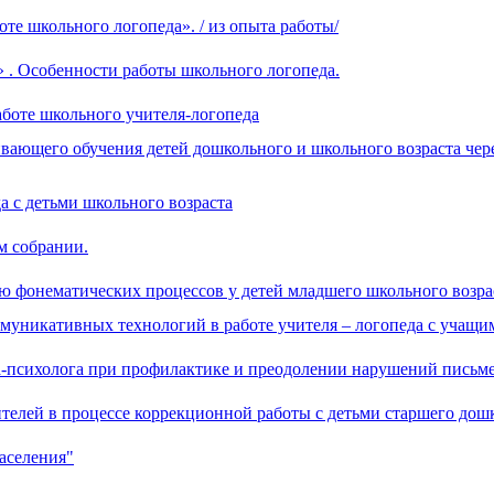
те школьного логопеда». / из опыта работы/
. Особенности работы школьного логопеда.
боте школьного учителя-логопеда
ающего обучения детей дошкольного и школьного возраста чер
а с детьми школьного возраста
м собрании.
ю фонематических процессов у детей младшего школьного возра
уникативных технологий в работе учителя – логопеда с учащи
га-психолога при профилактике и преодолении нарушений письме
телей в процессе коррекционной работы с детьми старшего дош
аселения"