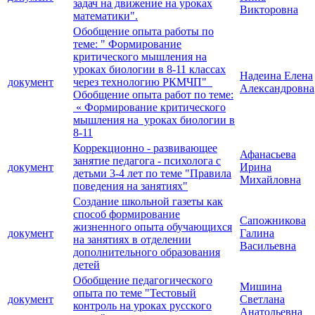
задач на движение на уроках
Викторовна
математики".
Обобщение опыта работы по
теме: " Формирование
критического мышления на
уроках биологии в 8-11 классах
Надеина Елена
документ
через технологию РКМЧП"
Александровна
Обобщение опыта работ по теме:
« Формирование критического
мышления на уроках биологии в
8-11
Коррекционно - развивающее
Афанасьева
занятие педагога - психолога с
документ
Ирина
детьми 3-4 лет по теме "Правила
Михайловна
поведения на занятиях"
Создание школьной газеты как
способ формирование
Сапожникова
жизненного опыта обучающихся
документ
Галина
на занятиях в отделении
Васильевна
дополнительного образования
детей
Обобщение педагогического
Мишина
опыта по теме "Тестовый
документ
Светлана
контроль на уроках русского
Анатольевна