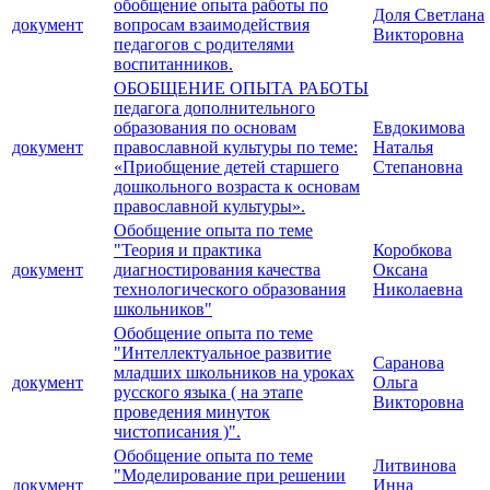
обобщение опыта работы по
Доля Светлана
документ
вопросам взаимодействия
Викторовна
педагогов с родителями
воспитанников.
ОБОБЩЕНИЕ ОПЫТА РАБОТЫ
педагога дополнительного
образования по основам
Евдокимова
документ
православной культуры по теме:
Наталья
«Приобщение детей старшего
Степановна
дошкольного возраста к основам
православной культуры».
Обобщение опыта по теме
"Теория и практика
Коробкова
документ
диагностирования качества
Оксана
технологического образования
Николаевна
школьников"
Обобщение опыта по теме
"Интеллектуальное развитие
Саранова
младших школьников на уроках
документ
Ольга
русского языка ( на этапе
Викторовна
проведения минуток
чистописания )".
Обобщение опыта по теме
Литвинова
"Моделирование при решении
документ
Инна