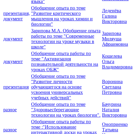
языка"
Обобщение опыта по теме
Леденёва
презентация,
"Развитие критического
Галина
документ
мышления на уроках химии и
Викторовна
биологии"
Зарипова М.А. Обобщение опыта
Зарипова
работы по теме "Современные
документ
Миляуша
технологии на уроке музыки в
Афраимовна
школе"
Обобщение опыта работы по
Кошелева
теме "Активизация
документ
Ольга
познавательной деятельности на
Владимировна
уроках ОБЖ"
Обобщение опыта по теме
"Развитие личности
Воронина
презентация
обучающегося на основе
Светлана
усвоения универсальных
Петровна
учебных действий"
Обобщение опыта по теме
Бачурина
разное
"Здоровьесберегающие
Наталия
технологии на уроках биологии".
Викторовна
Обобщение опыта работы по
Оноприенко
теме :"Использование
разное
Татьяна
интерактивной доски на уроках