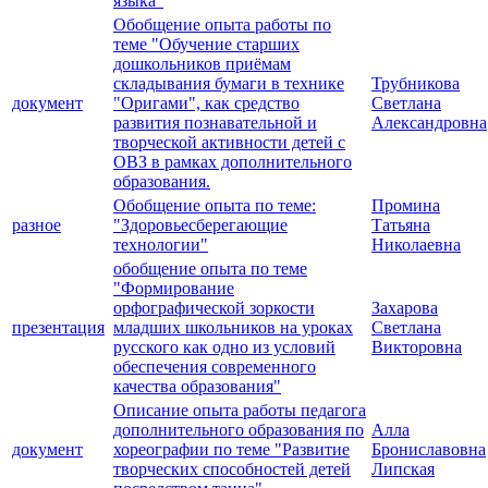
языка"
Обобщение опыта работы по
теме "Обучение старших
дошкольников приёмам
складывания бумаги в технике
Трубникова
документ
"Оригами", как средство
Светлана
развития познавательной и
Александровна
творческой активности детей с
ОВЗ в рамках дополнительного
образования.
Обобщение опыта по теме:
Промина
разное
"Здоровьесберегающие
Татьяна
технологии"
Николаевна
обобщение опыта по теме
"Формирование
орфографической зоркости
Захарова
презентация
младших школьников на уроках
Светлана
русского как одно из условий
Викторовна
обеспечения современного
качества образования"
Описание опыта работы педагога
дополнительного образования по
Алла
документ
хореографии по теме "Развитие
Брониславовна
творческих способностей детей
Липская