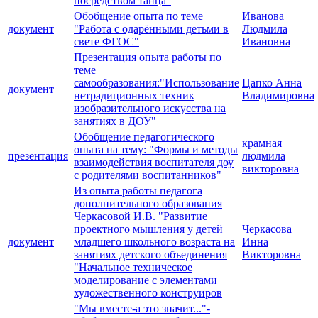
посредством танца"
Обобщение опыта по теме
Иванова
документ
"Работа с одарёнными детьми в
Людмила
свете ФГОС"
Ивановна
Презентация опыта работы по
теме
самообразования:"Использование
Цапко Анна
документ
нетрадиционных техник
Владимировна
изобразительного искусства на
занятиях в ДОУ"
Обобщение педагогического
крамная
опыта на тему: "Формы и методы
презентация
людмила
взаимодействия воспитателя доу
викторовна
с родителями воспитанников"
Из опыта работы педагога
дополнительного образования
Черкасовой И.В. "Развитие
проектного мышления у детей
Черкасова
документ
младшего школьного возраста на
Инна
занятиях детского объединения
Викторовна
"Начальное техническое
моделирование с элементами
художественного конструиров
"Мы вместе-а это значит..."-