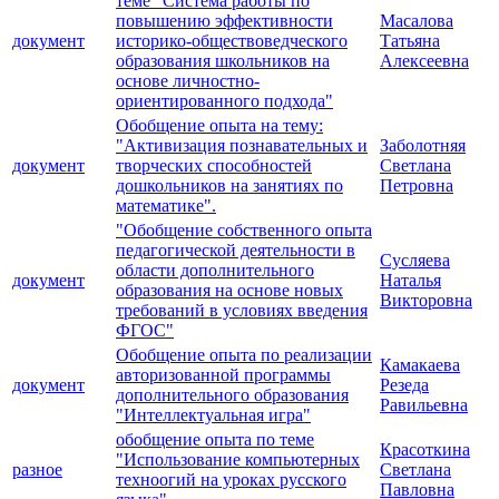
теме "Система работы по
повышению эффективности
Масалова
документ
историко-обществоведческого
Татьяна
образования школьников на
Алексеевна
основе личностно-
ориентированного подхода"
Обобщение опыта на тему:
"Активизация познавательных и
Заболотняя
документ
творческих способностей
Светлана
дошкольников на занятиях по
Петровна
математике".
"Обобщение собственного опыта
педагогической деятельности в
Сусляева
области дополнительного
документ
Наталья
образования на основе новых
Викторовна
требований в условиях введения
ФГОС"
Обобщение опыта по реализации
Камакаева
авторизованной программы
документ
Резеда
дополнительного образования
Равильевна
"Интеллектуальная игра"
обобщение опыта по теме
Красоткина
"Использование компьютерных
разное
Светлана
техноогий на уроках русского
Павловна