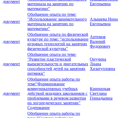
документ
материала на занятиях по
Евгеньевна
математике"
Обобщение опыта по теме:
"Использование занимательного
Алышева Нина
документ
материала на занятиях по
Евгеньевна
математике"
Обобщение опыта по физической
Артемов
культуре по теме: "использование
документ
Валерий
игровых технологий на занятиях
Федорович
физической культуры"
Обобщение опыта по теме:
"Развитие пластической
Онучина
документ
выразительности и двигательных
Лиана
способностей детей на занятиях
Хизатулловна
ритмики"
Обобщение опыта работы по
теме"Формирование
коммуникативных учебных
Криницкая
документ
действий младших школьников с
Светлана
проблемами в речевом развитии
Геннадьевна
на логопедических занятиях"
Содержание
Обобщение опыта работы по