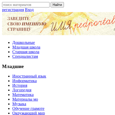
регистрация
Вход
Дошкольные
Младшая школа
Старшая школа
Специалистам
Младшие
Иностранный язык
Информатика
История
Логопедия
Математика
Материалы мо
Музыка
Обучение грамоте
Окружающий мир