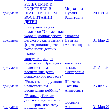
РОЛЬ СЕМЬИ И
РОДИТЕЛЕЙ В
Мирхазова
документ
НРАВСТВЕННОМ
Нурзия
20 Окт 2
ВОСПИТАНИИ
Рашитовна
ДЕТЕЙ
Консультация для
педагогов "Совместная
коррекционная работа
Ушакова
документ
детского сада и семьи в
Наталья
31 Мар 2
формировании речевой
Александровна
готовности детей к
школе"
консультация для
родителей "Природа в
макушева
документ
нравственном
наталья
21 Авг 2
воспитании детей
викторовна
дошкольного возраста"
"Роль семьи в духовно-
Шевченко
документ
нравственном
Татьяна
25 Фев 2
воспитании ребёнка"
Андреевна
"Взаимодействие
детского сада и семьи
Соснина
по патриотическому
документ
Анастасия
31 Мар 2
воспитанию".