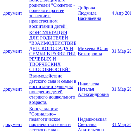
родителей "Сюжетно -
Диброва
ролевая игра и ее
документ
Людмила
4 Апр 20
значение в
Васильевна
нравственном
воспитании детей"
КОНСУЛЬТАЦИЯ
ДЛЯ РОДИТЕЛЕЙ
"ВЗАИМОДЕЙСТВИЕ
ДЕТСКОГО САДА И
Михеева Юлия
документ
31 Мар 2
СЕМЬИ В РАЗВИТИИ
Викторовна
РЕЧЕВЫХ И
ТВОРЧЕСКИХ
СПОСОБНОСТЕЙ"
Взаимодействие
детского сада и семьи в
Николаева
воспитании культуры
документ
Наталья
31 Мар 2
поведения детей
Александровна
старшего дошкольного
возраста.
Консультация:
"Социально–
педагогическое
Недашковская
документ
партнерство семьи и
Светлана
31 Мар 2
детского сада в
Анатольевна