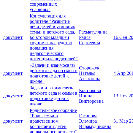
современных
условиях"
Консультация для
родителе "Развитие
речи детей в условиях
семьи и детского сада,
Рахматуллина
документ
во второй младшей
Раиса
16 Сен 2
группе, как средство
Сергеевна
повышения
педагогического
потенциала родителей"
«Задачи и взаимосвязь
Сторожук
детского сада и семьи в
документ
Наталья
4 Апр 20
подготовке детей к
Атласовна
школе»
Задачи и взаимосвязь
Костюкова
детского сада и семьи в
документ
Ирина
13 Ноя 2
подготовке детей к
Викторовна
школе
Родительское собрание
"Роль семьи в
Гасанова
документ
нравственном
Эльмира
31 Мар 2
воспитании детей
Играмудиновна
дошкольного возраста"