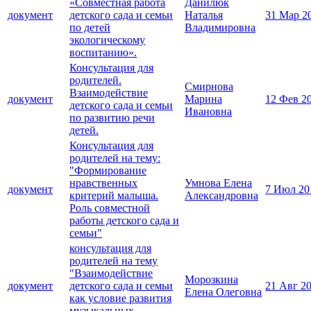
«Совместная работа
Данилюк
документ
детского сада и семьи
Наталья
31 Мар 2
по детей
Владимировна
экологическому
воспитанию».
Консультация для
родителей.
Смирнова
Взаимодействие
документ
Марина
12 Фев 2
детского сада и семьи
Ивановна
по развитию речи
детей.
Консультация для
родителей на тему:
"Формирование
нравственных
Умнова Елена
документ
7 Июл 20
критерий малыша.
Александровна
Роль совместной
работы детского сада и
семьи"
консультация для
родителей на тему
"Взаимодействие
Морозкина
документ
детского сада и семьи
21 Авг 2
Елена Олеговна
как условие развития
музыкальных