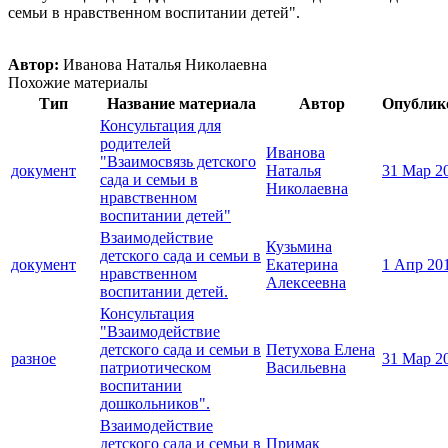
семьи в нравственном воспитании детей".
Автор:
Иванова Наталья Николаевна
Похожие материалы
Тип
Название материала
Автор
Опублик
Консультация для
родителей
Иванова
"Взаимосвязь детского
документ
Наталья
31 Мар 2
сада и семьи в
Николаевна
нравственном
воспитании детей"
Взаимодействие
Кузьмина
детского сада и семьи в
документ
Екатерина
1 Апр 20
нравственном
Алексеевна
воспитании детей.
Консультация
"Взаимодействие
детского сада и семьи в
Петухова Елена
разное
31 Мар 2
патриотическом
Васильевна
воспитании
дошкольников".
Взаимодействие
детского сада и семьи в
Примак