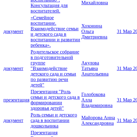
Михайловна
Консультация для
воспитателей.
«Семейное
воспитание.
Хохонина
Взаимодействие семьи
документ
Ольга
31 Мар 2
и детского сада в
Дмитриевна
воспитании и развитии
ребенка».
Родительское собрание
в подготовительной
группе
Акулова
документ
"Взаимодействие
Татьяна
31 Мар 2
детского сада и семьи
Анатольевна
по развитию речи
детей"
Презентация "Роль
Голобокова
семьи и детского сада в
презентация
Алла
31 Мар 2
формировании
Владимировна
здоровья детей"
Роль семьи и детского
Майорова Анна
документ
сада в воспитании
31 Мар 2
Александровна
дошкольника
Презентация