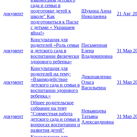
сада и семьи в
подготовке детей к
Щукина Анна
документ
21 Авг 2
школе" Как
Николаевна
подготовиться к Пасхе
с детьми « Украшаем
яйца!»
Консультация для
родителей «Роль семьи
Письменная
документ
и детского сада в
Елена
31 Мар 2
воспитании физически
Владимировна
здорового ребенка»
Консультация для
родителей на тему:
Дикопавленко
«Взаимодействие
документ
Ольга
31 Мар 2
детского сада и семьи в
Васильевна
воспитании здорового
ребенка.»
Общее родительское
собрание на тему
Невьянцева
"Совместная работа
документ
Татьяна
31 Мар 2
детского сада и семьи в
Александровна
вопросах воспитании и
развития детей"
Консультация для