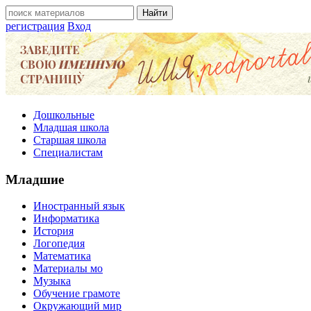
регистрация
Вход
Дошкольные
Младшая школа
Старшая школа
Специалистам
Младшие
Иностранный язык
Информатика
История
Логопедия
Математика
Материалы мо
Музыка
Обучение грамоте
Окружающий мир