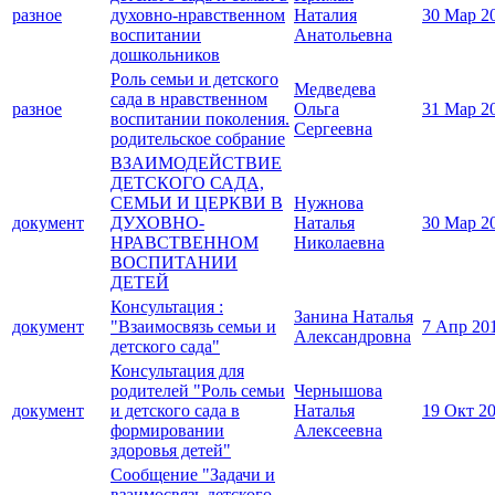
разное
духовно-нравственном
Наталия
30 Мар 2
воспитании
Анатольевна
дошкольников
Роль семьи и детского
Медведева
сада в нравственном
разное
Ольга
31 Мар 2
воспитании поколения.
Сергеевна
родительское собрание
ВЗАИМОДЕЙСТВИЕ
ДЕТСКОГО САДА,
СЕМЬИ И ЦЕРКВИ В
Нужнова
документ
ДУХОВНО-
Наталья
30 Мар 2
НРАВСТВЕННОМ
Николаевна
ВОСПИТАНИИ
ДЕТЕЙ
Консультация :
Занина Наталья
документ
"Взаимосвязь семьи и
7 Апр 20
Александровна
детского сада"
Консультация для
родителей "Роль семьи
Чернышова
документ
и детского сада в
Наталья
19 Окт 2
формировании
Алексеевна
здоровья детей"
Сообщение "Задачи и
взаимосвязь детского