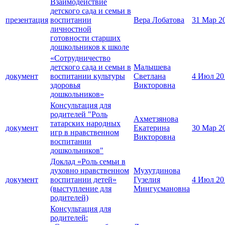
Взаимодействие
детского сада и семьи в
презентация
воспитании
Вера Лобатова
31 Мар 2
личностной
готовности старших
дошкольников к школе
«Сотрудничество
детского сада и семьи в
Малышева
документ
воспитании культуры
Светлана
4 Июл 20
здоровья
Викторовна
дошкольников»
Консультация для
родителей "Роль
Ахметзянова
татарских народных
документ
Екатерина
30 Мар 2
игр в нравственном
Викторовна
воспитании
дошкольников"
Доклад «Роль семьи в
духовно нравственном
Мухутдинова
документ
воспитании детей»
Гузелия
4 Июл 20
(выступление для
Мингусмановна
родителей)
Консультация для
родителей: