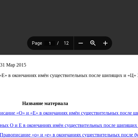
31 Мар 2015
 «Е» в окончаниях имён существительных после шипящих и «Ц» 
Название материала
писание «О» и «Е» в окончаниях имён существительных после ш
сных О и Е в окончаниях имён существительных после шипящих 
: Правописание «о» и «е» в окончаниях существительных после 