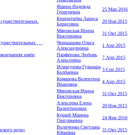
Яшина Надежда
25 Мар 2016
Георгиевна
Кирпитнёва Лариса
н существительных.
20 Ноя 2015
Борисовна
Мяновская Ирина
31 Окт 2015
Викторовна
ах существительных
Чернышова Ольга
1 Апр 2015
Александровна
 окончаниях имён
Парфенова Любовь
7 Апр 2015
Алексеевна
Исмагулова Гульнара
3 Сен 2015
Колбаевна
Комарова Валентина
4 Апр 2015
Ивановна
Мяновская Ирина
31 Окт 2015
Викторовна
Алексеева Елена
20 Ноя 2015
Валентиновна
Кущий Марина
24 Янв 2016
Григорьевна
Воличенко Светлана
нского рода»
31 Окт 2015
Юрьевна