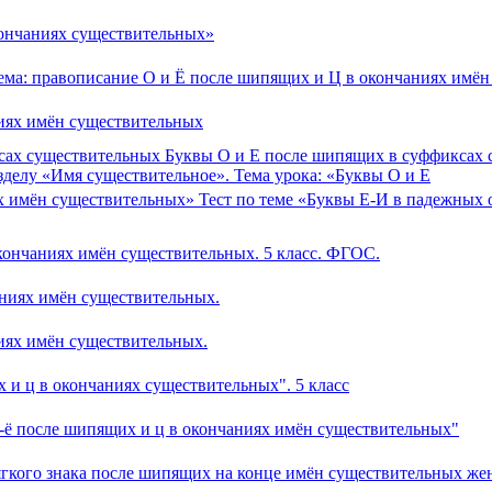
кончаниях существительных»
Тема: правописание О и Ё после шипящих и Ц в окончаниях имё
ниях имён существительных
ксах существительных Буквы О и Е после шипящих в суффикс
зделу «Имя существительное». Тема урока: «Буквы О и Е
х имён существительных» Тест по теме «Буквы Е-И в падежных
кончаниях имён существительных. 5 класс. ФГОС.
аниях имён существительных.
иях имён существительных.
 и ц в окончаниях существительных". 5 класс
-ё после шипящих и ц в окончаниях имён существительных"
ягкого знака после шипящих на конце имён существительных же