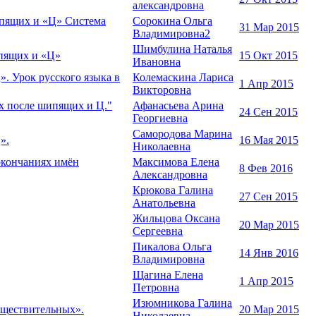
александровна
ипящих и «Ц» Система
Сорокина Ольга
31 Мар 2015
Владимировна2
Шимбулина Наталья
ипящих и «Ц»
15 Окт 2015
Ивановна
». Урок русского языка в
Колемаскина Лариса
1 Апр 2015
Викторовна
ых после шипящих и Ц."
Афанасьева Арина
24 Сен 2015
Георгиевна
Самородова Марина
».
16 Мая 2015
Николаевна
 окончаниях имён
Максимова Елена
8 Фев 2016
Александровна
Крюкова Галина
27 Сен 2015
Анатольевна
Жильцова Оксана
20 Мар 2015
Сергеевна
Пикалова Ольга
14 Янв 2016
Владимировна
Щагина Елена
1 Апр 2015
Петровна
Изюмникова Галина
существительных».
20 Мар 2015
Николаевна