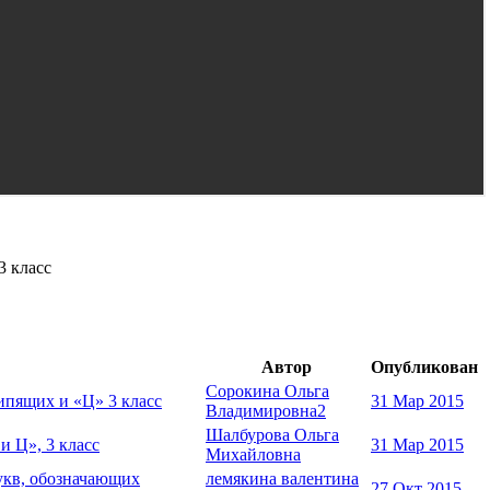
3 класс
Автор
Опубликован
Сорокина Ольга
ипящих и «Ц» 3 класс
31 Мар 2015
Владимировна2
Шалбурова Ольга
и Ц», 3 класс
31 Мар 2015
Михайловна
букв, обозначающих
лемякина валентина
27 Окт 2015