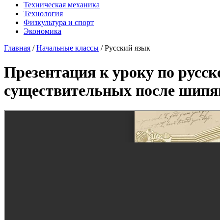
Техническая механика
Технология
Физкультура и спорт
Экономика
Главная
/
Начальные классы
/
Русский язык
Презентация к уроку по русс
существительных после шипящ