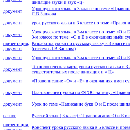
шипящие звуки и звук «ц».
Урок русского языка в 3 классе по теме «Прав
документ
Л.В.Занкова
документ
урок русского языка в 3 классе по теме «Право
Урок русского языка в 3-м классе по теме: «О и
документ
3-м классе по теме: «О и Е в окончаниях имён 
презентация,
Разработка урока по русскому языку в 3 классе
документ
(система Л.В.Занкова)
документ
Урок русского языка в 3-м классе по теме: «О 
Технологическая карта урока русского языка в 3
документ
существительных после шипящих и « Ц»
документ
«Правописание «О» и «Е» в окончаниях имен с
документ
План-конспект урока по ФГОС на тему: «Правоп
документ
Урок по теме «Написание букв О и Е после шип
разное
Русский язык ( 3 класс) :"Правописание О и Е 
презентация,
Конспект урока русского языка в 5 классе и пре
документ