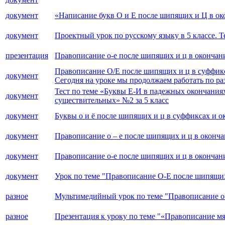
документ
«Написание букв О и Е после шипящих и Ц в о
документ
Проектный урок по русскому языку в 5 классе. 
презентация
Правописание о-е после шипящих и ц в оконча
Правописание О/Е после шипящих и ц в суффи
документ
Сегодня на уроке мы продолжаем работать по ра
Тест по теме «Буквы Е-И в падежных окончания
документ
существительных» №2 за 5 класс
документ
Буквы о и ё после шипящих и ц в суффиксах и о
документ
Правописание о – е после шипящих и ц в оконч
документ
Правописание о-е после шипящих и ц в окончан
документ
Урок по теме "Правописание О-Е после шипящих
разное
Мультимедийный урок по теме "Правописание о
разное
Презентация к уроку по теме "«Правописание м