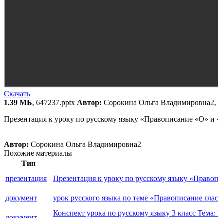
Скачать
1.39 МБ
, 647237.pptx
Автор:
Сорокина Ольга Владимировна2, 
Презентация к уроку по русскому языку «Правописание «О» и
Автор:
Сорокина Ольга Владимировна2
Похожие материалы
Тип
презентация
Презентация к уроку по русскому языку «Право
документ
урок русского языка по теме «Правописание гла
Конспект урока по русскому языку 3 класс Тема
документ