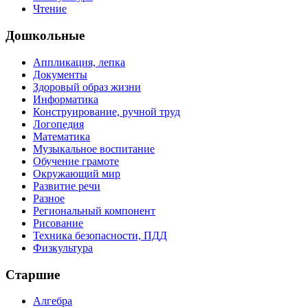
Чтение
Дошкольные
Аппликация, лепка
Документы
Здоровый образ жизни
Информатика
Конструирование, ручной труд
Логопедия
Математика
Музыкальное воспитание
Обучение грамоте
Окружающий мир
Развитие речи
Разное
Региональный компонент
Рисование
Техника безопасности, ПДД
Физкультура
Старшие
Алгебра