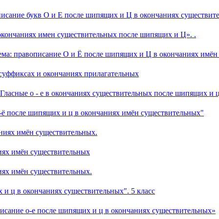
писание букв О и Е после шипящих и Ц в окончаниях существит
в окончаниях имен существительных после шипящих и Ц». .
Тема: правописание О и Ё после шипящих и Ц в окончаниях имён
 суффиксах и окончаниях прилагательных
 "Гласные о - е в окончаниях существительных после шипящих и 
ё после шипящих и ц в окончаниях имён существительных"
аниях имён существительных.
иях имён существительных
иях имён существительных.
и ц в окончаниях существительных". 5 класс
исание о-е после шипящих и ц в окончаниях существительных»