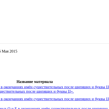
6 Мая 2015
Название материала
 Е в окончаниях имён существительных после шипящих и буквы Ц»
существительных после шипящих и буквы Ц».
и Е в окончаниях имён существительных после шипящих и буквы Ц
сных О и Е в окончаниях имён существительных после шипящих и