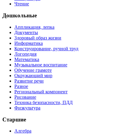
Чтение
Дошкольные
Аппликация, лепка
Документы
Здоровый образ жизни
Информатика
Конструирование, ручной труд
Логопедия
Математика
Музыкальное воспитание
Обучение грамоте
Окружающий мир
Развитие речи
Разное
Региональный компонент
Рисование
Техника безопасности, ПДД
Физкультура
Старшие
Алгебра