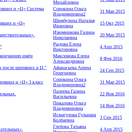
Михайловна
ипящих и «Ц» Система
Сорокина Ольга
31 Мар 2015
Владимировна2
Шимбулина Наталья
ипящих и «Ц»
15 Окт 2015
Ивановна
Изюмникова Галина
существительных».
20 Мар 2015
Николаевна
Рыдова Елена
"
4 Апр 2015
Викторовна
 окончаниях имён
Максимова Елена
8 Фев 2016
Александровна
ых после шипящих и Ц."
Афанасьева Арина
24 Сен 2015
Георгиевна
Сорокина Ольга
ипящих и «Ц» 3 класс
31 Мар 2015
Владимировна2
Палеева Галина
тельных.
22 Янв 2016
Васильевна
Пикалова Ольга
14 Янв 2016
Владимировна
Исмагулова Гульнара
3 Сен 2015
Колбаевна
Глебова Татьяна
гательных».
4 Апр 2015
Николаевна