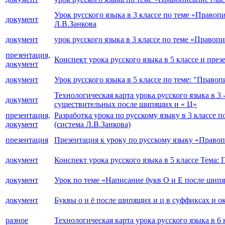
Урок русского языка в 3 классе по теме «Прав
документ
Л.В.Занкова
документ
урок русского языка в 3 классе по теме «Право
презентация,
Конспект урока русского языка в 5 классе и пре
документ
документ
Урок русского языка в 5 классе по теме: "Прав
Технологическая карта урока русского языка в 3
документ
существительных после шипящих и « Ц»
презентация,
Разработка урока по русскому языку в 3 классе
документ
(система Л.В.Занкова)
презентация
Презентация к уроку по русскому языку «Право
документ
Конспект урока русского языка в 5 классе Тема
документ
Урок по теме «Написание букв О и Е после шип
документ
Буквы о и ё после шипящих и ц в суффиксах и о
разное
Технологическая карта урока русского языка в 