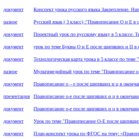
документ
Конспект урока русского языка Закрепление. На
разное
Русский язык ( 3 класс) :"Правописание О и Е 
документ
Проектный урок по русскому языку в 5 классе. 
документ
урок по теме Буквы О и Е после шипящих и Ц в
документ
Технологическая карта урока в 5 классе по теме
разное
Мультимедийный урок по теме "Правописание о-
документ
Правописание о – е после шипящих и ц в оконч
презентация
Правописание о-е после шипящих и ц в окончан
документ
Правописание о-е после шипящих и ц в окончан
документ
Урок по теме "Правописание О-Е после шипящих 
документ
План-конспект урока по ФГОС на тему: «Правоп