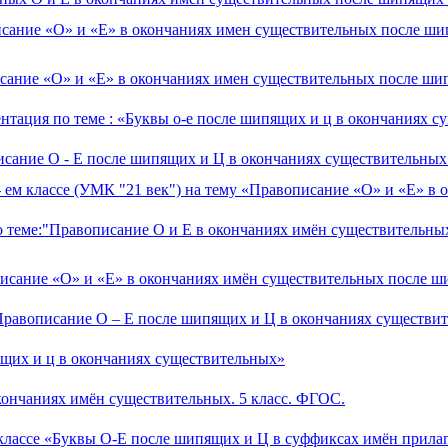
описание «О» и «Е» в окончаниях имен существительных после ш
писание «О» и «Е» в окончаниях имен существительных после ш
зентация по теме : «Буквы о-е после шипящих и ц в окончаниях 
описание О - Е после шипящих и Ц в окончаниях существительных
 - ем классе (УМК "21 век") на тему «Правописание «О» и «Е» в
 по теме:"Правописание О и Е в окончаниях имён существительн
писание «О» и «Е» в окончаниях имён существительных после ш
: Правописание О – Е после шипящих и Ц в окончаниях существи
ящих и ц в окончаниях существительных»
кончаниях имён существительных. 5 класс. ФГОС.
6 классе «Буквы О-Е после шипящих и Ц в суффиксах имён прила