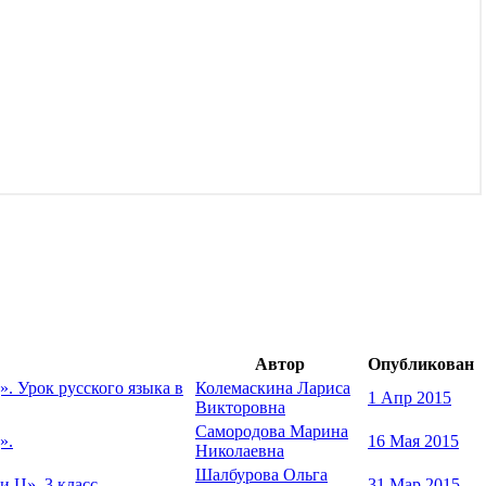
Автор
Опубликован
. Урок русского языка в
Колемаскина Лариса
1 Апр 2015
Викторовна
Самородова Марина
».
16 Мая 2015
Николаевна
Шалбурова Ольга
 Ц», 3 класс
31 Мар 2015