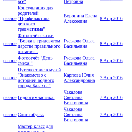
все"
Петровна
Консультация для
родителей
Воронина Елена
разное
"Профилактика
8 Апр 2016
Алексеевна
детского
травматизма"
Фотоотчёт сказки
"Вовка в тридевятом
Гуськова Ольга
разное
8 Апр 2016
царстве правильного
Васильевна
питания".
Фотоотчёт "День
Гуськова Ольга
разное
8 Апр 2016
смеха!"
Васильевна
Путешествие в музей
"Знакомство с
Карпова Юлия
разное
7 Апр 2016
историей родного
Александровна
города Балахна"
Чакалова
разное
Гидрогимнастика.
Светлана
7 Апр 2016
Викторовна
Чакалова
разное
Слингобусы.
Светлана
7 Апр 2016
Викторовна
Мастер-класс для
музыкальных