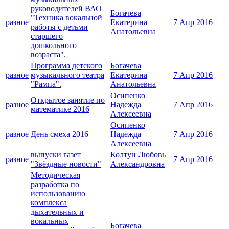
руководителей ВАО
Богачева
"Техника вокальной
разное
Екатерина
7 Апр 2016
работы с детьми
Анатольевна
старшего
дошкольного
возраста".
Программа детского
Богачева
разное
музыкального театра
Екатерина
7 Апр 2016
"Рампа".
Анатольевна
Осипенко
Открытое занятие по
разное
Надежда
7 Апр 2016
математике 2016
Алексеевна
Осипенко
разное
День смеха 2016
Надежда
7 Апр 2016
Алексеевна
выпуски газет
Колтун Любовь
разное
7 Апр 2016
"Звёздные новости"
Александровна
Методическая
разработка по
использованию
комплекса
дыхательных и
вокальных
Богачева