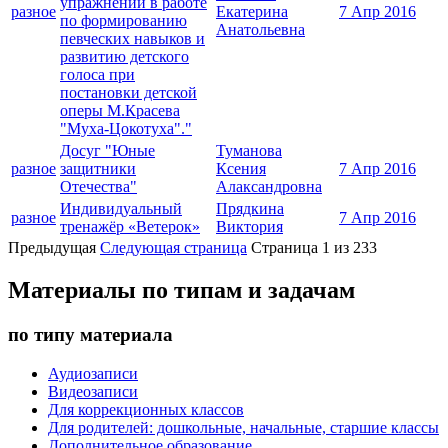
упражнений в работе
разное
Екатерина
7 Апр 2016
по формированию
Анатольевна
певческих навыков и
развитию детского
голоса при
постановки детской
оперы М.Красева
"Муха-Цокотуха"."
Досуг "Юные
Туманова
разное
защитники
Ксения
7 Апр 2016
Отечества"
Алаксандровна
Индивидуальный
Прядкина
разное
7 Апр 2016
тренажёр «Ветерок»
Виктория
Предыдущая
Следующая страница
Страница 1 из 233
Материалы по типам и задачам
по типу материала
Аудиозаписи
Видеозаписи
Для коррекционных классов
Для родителей: дошкольные, начальные, старшие классы
Дополнительное образование