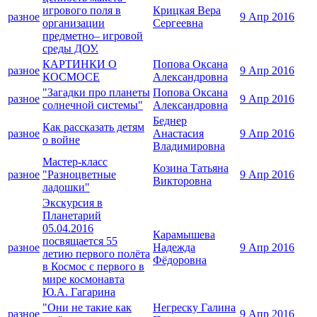
игрового поля в
Крицкая Вера
разное
9 Апр 2016
организации
Сергеевна
предметно– игровой
среды ДОУ.
КАРТИНКИ О
Попова Оксана
разное
9 Апр 2016
КОСМОСЕ
Александровна
"Загадки про планеты
Попова Оксана
разное
9 Апр 2016
солнечной системы"
Александровна
Беднер
Как рассказать детям
разное
Анастасия
9 Апр 2016
о войне
Владимировна
Мастер-класс
Козина Татьяна
разное
"Разноцветные
9 Апр 2016
Викторовна
ладошки"
Экскурсия в
Планетарий
05.04.2016
Карамышева
посвящается 55
разное
Надежда
9 Апр 2016
летию первого полёта
Фёдоровна
в Космос с первого в
мире космонавта
Ю.А. Гагарина
"Они не такие как
Негреску Галина
разное
9 Апр 2016