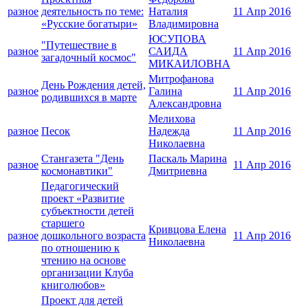
разное
деятельность по теме:
Наталия
11 Апр 2016
«Русские богатыри»
Владимировна
ЮСУПОВА
"Путешествие в
разное
САИДА
11 Апр 2016
загадочный космос"
МИКАИЛОВНА
Митрофанова
День Рождения детей,
разное
Галина
11 Апр 2016
родившихся в марте
Александровна
Мелихова
разное
Песок
Надежда
11 Апр 2016
Николаевна
Стангазета "День
Паскаль Марина
разное
11 Апр 2016
космонавтики"
Дмитриевна
Педагогический
проект «Развитие
субъектности детей
старшего
Кривцова Елена
разное
дошкольного возраста
11 Апр 2016
Николаевна
по отношению к
чтению на основе
организации Клуба
книголюбов»
Проект для детей