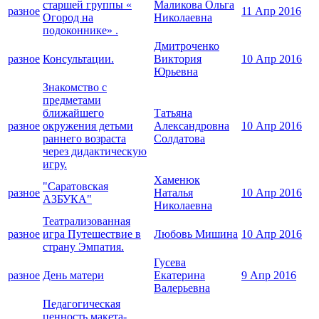
старшей группы «
Маликова Ольга
разное
11 Апр 2016
Огород на
Николаевна
подоконнике» .
Дмитроченко
разное
Консультации.
Виктория
10 Апр 2016
Юрьевна
Знакомство с
предметами
ближайшего
Татьяна
разное
окружения детьми
Александровна
10 Апр 2016
раннего возраста
Солдатова
через дидактическую
игру.
Хаменюк
"Саратовская
разное
Наталья
10 Апр 2016
АЗБУКА"
Николаевна
Театрализованная
разное
игра Путешествие в
Любовь Мишина
10 Апр 2016
страну Эмпатия.
Гусева
разное
День матери
Екатерина
9 Апр 2016
Валерьевна
Педагогическая
ценность макета-