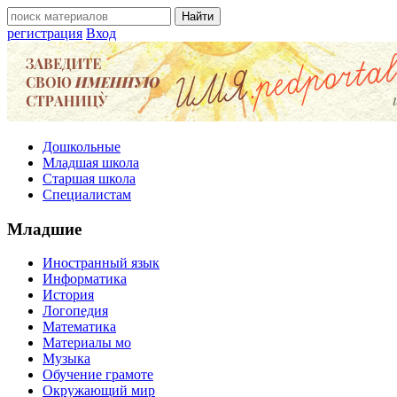
регистрация
Вход
Дошкольные
Младшая школа
Старшая школа
Специалистам
Младшие
Иностранный язык
Информатика
История
Логопедия
Математика
Материалы мо
Музыка
Обучение грамоте
Окружающий мир