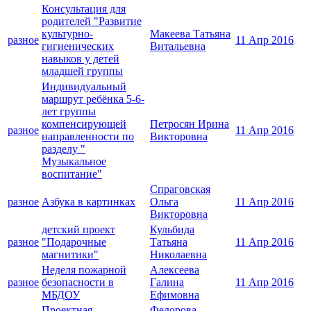
Консультация для
родителей "Развитие
культурно-
Макеева Татьяна
разное
11 Апр 2016
гигиенических
Витальевна
навыков у детей
младшей группы
Индивидуальный
маршрут ребёнка 5-6-
лет группы
компенсирующей
Петросян Ирина
разное
11 Апр 2016
направленности по
Викторовна
разделу "
Музыкальное
воспитание"
Спраговская
разное
Азбука в картинках
Ольга
11 Апр 2016
Викторовна
детский проект
Кульбида
разное
"Подарочные
Татьяна
11 Апр 2016
магнитики"
Николаевна
Неделя пожарной
Алексеева
разное
безопасности в
Галина
11 Апр 2016
МБДОУ
Ефимовна
Проектная
Федорова