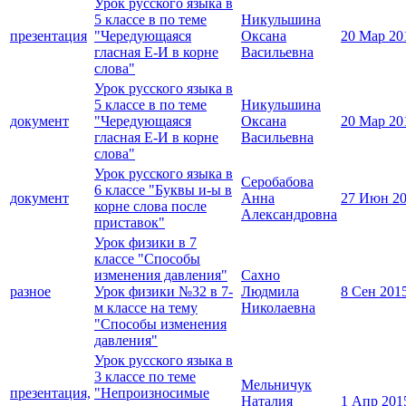
Урок русского языка в
5 классе в по теме
Никульшина
презентация
"Чередующаяся
Оксана
20 Мар 20
гласная Е-И в корне
Васильевна
слова"
Урок русского языка в
5 классе в по теме
Никульшина
документ
"Чередующаяся
Оксана
20 Мар 20
гласная Е-И в корне
Васильевна
слова"
Урок русского языка в
Серобабова
6 классе "Буквы и-ы в
документ
Анна
27 Июн 2
корне слова после
Александровна
приставок"
Урок физики в 7
классе "Способы
изменения давления"
Сахно
разное
Урок физики №32 в 7-
Людмила
8 Сен 201
м классе на тему
Николаевна
"Способы изменения
давления"
Урок русского языка в
3 классе по теме
Мельничук
презентация,
"Непроизносимые
Наталия
1 Апр 201