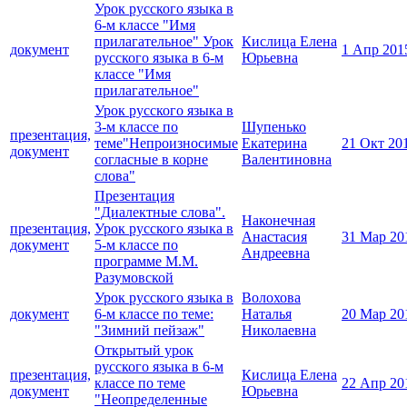
Урок русского языка в
6-м классе "Имя
прилагательное" Урок
Кислица Елена
документ
1 Апр 201
русского языка в 6-м
Юрьевна
классе "Имя
прилагательное"
Урок русского языка в
3-м классе по
Шупенько
презентация,
теме"Непроизносимые
Екатерина
21 Окт 20
документ
согласные в корне
Валентиновна
слова"
Презентация
"Диалектные слова".
Наконечная
презентация,
Урок русского языка в
Анастасия
31 Мар 20
документ
5-м классе по
Андреевна
программе М.М.
Разумовской
Урок русского языка в
Волохова
документ
6-м классе по теме:
Наталья
20 Мар 20
"Зимний пейзаж"
Николаевна
Открытый урок
русского языка в 6-м
презентация,
Кислица Елена
классе по теме
22 Апр 20
документ
Юрьевна
"Неопределенные