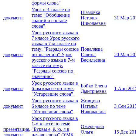
формы слова"
Урок в 3 классе по
Шамовка
теме: "Обобщение
документ
Наталья
31 Мар 20
знаний о составе
Николаевна
слова"
Урок русского языка в
7 классе Урок русского
языка в 7-м классе на
тему: "Разряды союзов
Поваляева
документ
по значению" Урок
Галина
20 Мар 20
русского языка в 7-м
Васильевна
классе на тему:
"Разряды союзов по
значению"
Урок русского языка в
Бойко Елена
документ
6-ом классе по теме:
1 Апр 201
Дмитриевна
"Устаревшие слова"
Урок русского языка в
Живцова
документ
6 классе по теме
Наталья
3 Сен 201
"Устаревшие слова"
Николаевна
Урок русского языка в
1-м классе по теме
Ожередова
презентация,
"Буквы е, ё, ю, я в
Ольга
15 Дек 20
документ
начале слова" (УМК