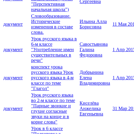
Сергеевна
"Перспективная
начальная школа")
Словообразование.
Исторические
Ильина Алла
документ
11 Мая 20
изменения в составе
Борисовна
слова.
Урок русского языка в
6-м классе
Савостьянова
документ
"Употребление имен
Галина
1 Апр 201
существительных в
Федоровна
речи"
конспект урока
русского языка Урок
Добрынина
документ
русского языка в 4-м
Елена
1 Апр 201
классе по теме
Владимировна
"Глагол"
Урок русского языка
во 2-м классе по теме
Киселёва
"Парные звонкие и
документ
Анжелика
31 Мар 20
глухие согласные
Евгеньевна
звуки на конце и в
корне слова"
Урок в 6 классе
"Подготовка к