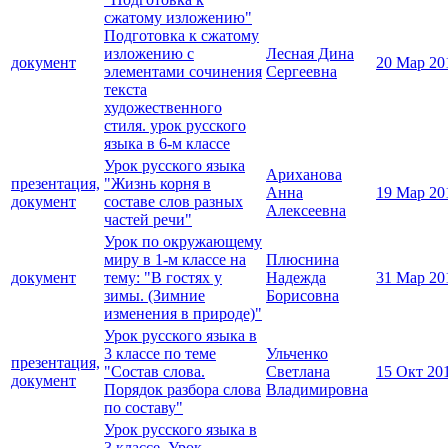
сжатому изложению"
Подготовка к сжатому
изложению с
Лесная Дина
документ
20 Мар 20
элементами сочинения
Сергеевна
текста
художественного
стиля. урок русского
языка в 6-м классе
Урок русского языка
Ариханова
презентация,
"Жизнь корня в
Анна
19 Мар 20
документ
составе слов разных
Алексеевна
частей речи"
Урок по окружающему
миру в 1-м классе на
Плюснина
документ
тему: "В гостях у
Надежда
31 Мар 20
зимы. (Зимние
Борисовна
изменения в природе)"
Урок русского языка в
3 классе по теме
Ульченко
презентация,
"Состав слова.
Светлана
15 Окт 20
документ
Порядок разбора слова
Владимировна
по составу"
Урок русского языка в
3 классе. Урок