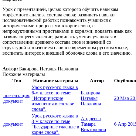
Урок с презентацией, целью которого обучить навыкам
морфемного анализа состава слова; развивать навыки
исследовательской работы; познакомить учащихся с
историческими процессами в корне слова, с
непродуктивными приставками и корнями; показать язык как
развивающееся явление; развивать умения учащихся в
сопоставлении древнего состава слов и значений со
структурой и значением слов в современном русском языке;
воспитать интерес к внешней оболочке слова и его значению.
Автор:
Бакирова Наталья Павловна
Похожие материалы
Тип
Название материала
Автор
Опублико
Урок русского языка в
6-м классе по теме:
Бакирова
презентация,
"Исторические
Наталья
20 Мар 20
документ
изменения в составе
Павловна
слова".
Урок русского языка в
Андреева
3-м классе по теме
документ
Тамара
6 Апр 201
"Безударные гласные в
Викторовна
корне слова".