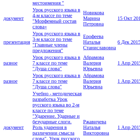
местоимения "
Урок русского языка в
Новикова
4-м классе по теме
документ
Марина
15 Окт 20
"Морфемный состав
Петровна
слова»
Урок русского языка в
Ерофеева
3-м классе по теме
презентация
Наталья
6 Дек 201
"Главные члены
Станиславовна
предложения"
Урок русского языка в
Абрамова
разное
7 классе по теме
Валерия
1 Апр 201
"Душа слова"
Юрьевна
Урок русского языка в
Абрамова
разное
7 классе по теме
Валерия
1 Апр 201
"Душа слова"
Юрьевна
Учебно - методическая
разработка Урок
русского языка во 2-м
классе по теме
"Ударение. Ударные и
безударные слоги.
Ржавичева
документ
Роль ударения в
Наталья
1 Апр 201
различении смысла
Викторовна
слова". Урок русского