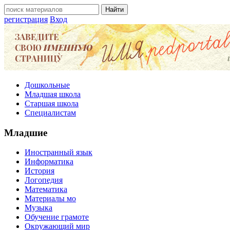
регистрация
Вход
Дошкольные
Младшая школа
Старшая школа
Специалистам
Младшие
Иностранный язык
Информатика
История
Логопедия
Математика
Материалы мо
Музыка
Обучение грамоте
Окружающий мир