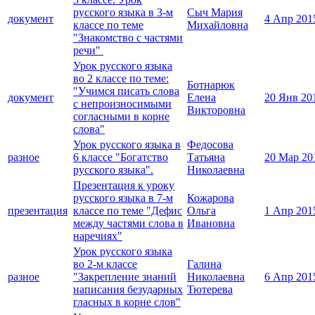
русского языка в 3-м
Сыч Мария
документ
4 Апр 201
классе по теме
Михайловна
"Знакомство с частями
речи"
Урок русского языка
во 2 классе по теме:
Ботнарюк
"Учимся писать слова
документ
Елена
20 Янв 20
с непроизносимыми
Викторовна
согласными в корне
слова"
Урок русского языка в
Федосова
разное
6 классе "Богатство
Татьяна
20 Мар 20
русского языка".
Николаевна
Презентация к уроку
русского языка в 7-м
Кожарова
презентация
классе по теме "Дефис
Ольга
1 Апр 201
между частями слова в
Ивановна
наречиях"
Урок русского языка
во 2-м классе
Галина
разное
"Закрепление знаний
Николаевна
6 Апр 201
написания безударных
Тютерева
гласных в корне слов"