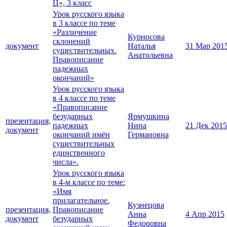
Ц», 3 класс
Урок русского языка
в 3 классе по теме
«Различение
Курносова
склонений
документ
Наталья
31 Мар 201
существительных.
Анатольевна
Правописание
падежных
окончаний»
Урок русского языка
в 4 классе по теме
«Правописание
безударных
Ярмушкина
презентация,
падежных
Нина
21 Дек 2015
документ
окончаний имён
Германовна
существительных
единственного
числа».
Урок русского языка
в 4-м классе по теме:
«Имя
прилагательное.
Кузнецова
презентация,
Правописание
Анна
4 Апр 2015
документ
безударных
Федоровна