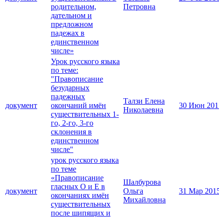
родительном,
Петровна
дательном и
предложном
падежах в
единственном
числе»
Урок русского языка
по теме:
"Правописание
безударных
падежных
Талзи Елена
документ
окончаний имён
30 Июн 201
Николаевна
существительных 1-
го, 2-го, 3-го
склонения в
единственном
числе"
урок русского языка
по теме
«Правописание
Шалбурова
гласных О и Е в
документ
Ольга
31 Мар 201
окончаниях имён
Михайловна
существительных
после шипящих и