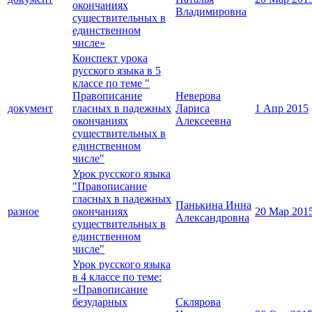
окончаниях
Владимировна
существительных в
единственном
числе»
Конспект урока
русского языка в 5
классе по теме "
Правописание
Неверова
документ
гласных в падежных
Лариса
1 Апр 2015
окончаниях
Алексеевна
существительных в
единственном
числе"
Урок русского языка
"Правописание
гласных в падежных
Панькина Инна
разное
окончаниях
20 Мар 201
Александровна
существительных в
единственном
числе"
Урок русского языка
в 4 классе по теме:
«Правописание
безударных
Склярова