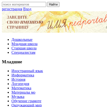
регистрация
Вход
Дошкольные
Младшая школа
Старшая школа
Специалистам
Младшие
Иностранный язык
Информатика
История
Логопедия
Математика
Материалы мо
Музыка
Обучение грамоте
Окружающий мир