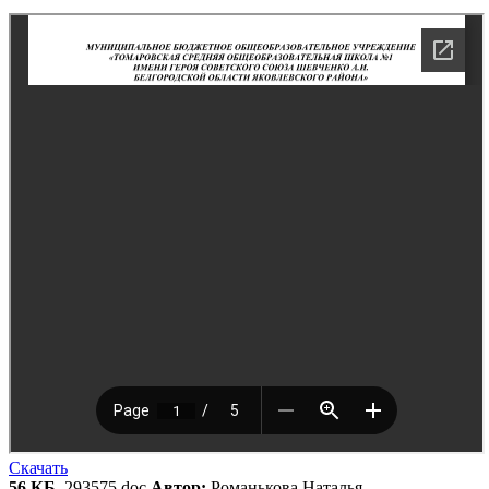
Скачать
56 КБ
, 293575.doc
Автор:
Романькова Наталья