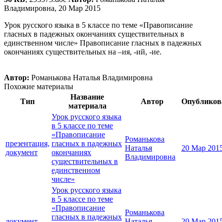
Владимировна, 20 Мар 2015
Урок русского языка в 5 классе по теме «Правописание
гласных в падежных окончаниях существительных в
единственном числе» Правописание гласных в падежных
окончаниях существительных на –ия, -ий, -ие.
Автор:
Романькова Наталья Владимировна
Похожие материалы
Название
Тип
Автор
Опубликов
материала
Урок русского языка
в 5 классе по теме
«Правописание
Романькова
презентация,
гласных в падежных
Наталья
20 Мар 201
документ
окончаниях
Владимировна
существительных в
единственном
числе»
Урок русского языка
в 5 классе по теме
«Правописание
Романькова
гласных в падежных
документ
Наталья
20 Мар 201