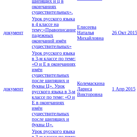
шипящих и ц в
окончаниях
существительных».
Урок русского языка
в 4 классе на
Елисеева
тему:«Правописание
документ
Наталья
26 Окт 201
падежных
Михайловна
окончаний имён
существительных»
Урок русского языка
в 3-м классе по теме:
«О и Е в окончаниях
имён
существительных
после шипящих и
Колемаскина
буквы Ц». Урок
документ
Лариса
1 Апр 2015
русского языка в 3-м
Викторовна
классе по теме: «О и
Е в окончаниях
имён
существительных
после шипящих и
буквы Ц».
Урок русского языка
в 3-м классе по теме: