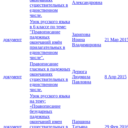
Александровна
существительных в
единственном
числе.
Урок русского языка
в 6 классе по теме:
"Правописание
Зарипова
падежных
документ
Ирина
21 Мар 201
окончаний имён
Владимировна
прилагательных в
единственном
числе".
Правописание
гласных в падежных
Дерюга
окончаниях
документ
Людмила
8 Апр 2015
существительных в
Павловна
единственном
числе.
Урок русского языка
на тему:
«Правописание
безударных
падежных
окончаний имен
Паршина
документ
существительных в
Татьяна
29 Фев 201