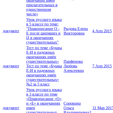
окончаний имен
прилагательных в
единственном
числе»
Урок русского языка
в 5 классе по теме:
"Правописание О -
Рыдова Елена
документ
4 Апр 2015
Е после шипящих и
Викторовна
Ц в окончаниях
существительных"
Тест по теме «Буквы
Е-И в падежных
окончаниях имён
существительных»
Парфенова
документ
Тест по теме «Буквы
Любовь
7 Апр 2015
Е-И в падежных
Алексеевна
окончаниях имён
существительных»
№2 за 5 класс
Урок русского языка
в 3 классе по теме
«Правописание «О»
и «Е» в окончаниях
Сорокина
документ
имен
Ольга
31 Мар 201
существительных
Владимировна2