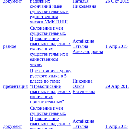
документ
падежных
Наталья
26 Окт 201
окончаний имён
Николаевна
существительных в
единственном
числе» УМК ПНШ
Склонение имен
существительных.
Правописание
Астайкина
гласных в падежных
разное
Татьяна
1 Апр 2015
окончаниях
Александровна
существительных в
единственном
числе.
Презентация к уроку
русского языка в 5
классе по теме:
Николина
презентация
"Правописание
Ольга
29 Апр 201
гласных в падежных
Евгеньевна
окончаниях
прилагательных"
Склонение имен
существительных.
Правописание
Астайкина
гласных в падежных
документ
Татьяна
1 Апр 2015
окончаниях