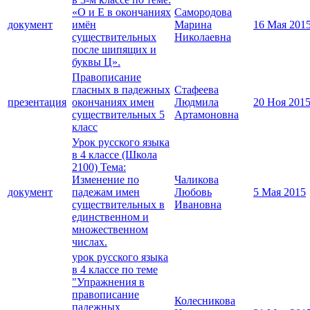
«О и Е в окончаниях
Самородова
документ
имён
Марина
16 Мая 201
существительных
Николаевна
после шипящих и
буквы Ц».
Правописание
гласных в падежных
Стафеева
презентация
окончаниях имен
Людмила
20 Ноя 201
существительных 5
Артамоновна
класс
Урок русского языка
в 4 классе (Школа
2100) Тема:
Изменение по
Чаликова
документ
падежам имен
Любовь
5 Мая 2015
существительных в
Ивановна
единственном и
множественном
числах.
урок русского языка
в 4 классе по теме
"Упражнения в
правописание
Колесникова
падежных