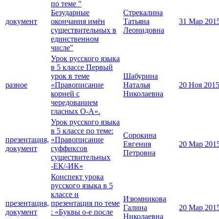
по теме "
Безударные
Стрекалина
документ
окончания имён
Татьяна
31 Мар 201
существительных в
Леонидовна
единственном
числе"
Урок русского языка
в 5 классе Первый
урок в теме
Шабурина
разное
«Правописание
Наталья
20 Ноя 201
корней с
Николаевна
чередованием
гласных О-А».
Урок русского языка
в 5 классе по теме:
Сорокина
презентация,
«Правописание
Евгения
20 Мар 201
документ
суффиксов
Петровна
существительных
-ЕК/-ИК»
Конспект урока
русского языка в 5
классе и
Изюмникова
презентация,
презентация по теме
Галина
20 Мар 201
документ
: «Буквы о-е после
Николаевна