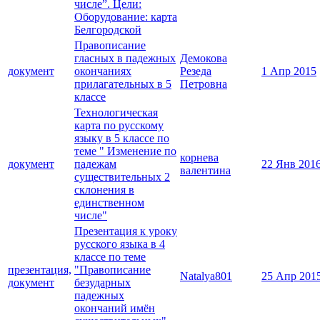
числе”. Цели:
Оборудование: карта
Белгородской
Правописание
гласных в падежных
Демокова
документ
окончаниях
Резеда
1 Апр 2015
прилагательных в 5
Петровна
классе
Технологическая
карта по русскому
языку в 5 классе по
теме " Изменение по
корнева
документ
падежам
22 Янв 201
валентина
существительных 2
склонения в
единственном
числе"
Презентация к уроку
русского языка в 4
классе по теме
презентация,
"Правописание
Natalya801
25 Апр 201
документ
безударных
падежных
окончаний имён