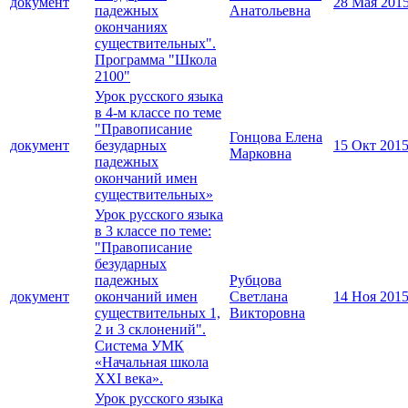
документ
28 Мая 201
падежных
Анатольевна
окончаниях
существительных".
Программа "Школа
2100"
Урок русского языка
в 4-м классе по теме
"Правописание
Гонцова Елена
документ
безударных
15 Окт 201
Марковна
падежных
окончаний имен
существительных»
Урок русского языка
в 3 классе по теме:
"Правописание
безударных
падежных
Рубцова
документ
окончаний имен
Светлана
14 Ноя 201
существительных 1,
Викторовна
2 и 3 склонений".
Система УМК
«Начальная школа
XXI века».
Урок русского языка