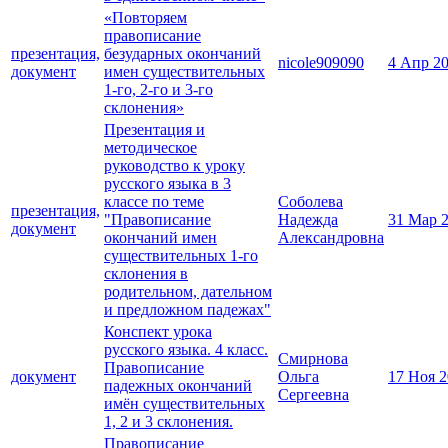
«Повторяем
правописание
презентация,
безударных окончаний
nicole909090
4 Апр 2
документ
имен существительных
1-го, 2-го и 3-го
склонения»
Презентация и
методическое
руководство к уроку
русского языка в 3
классе по теме
Соболева
презентация,
"Правописание
Надежда
31 Мар 
документ
окончаний имен
Александровна
существительных 1-го
склонения в
родительном, дательном
и предложном падежах"
Конспект урока
русского языка. 4 класс.
Смирнова
Правописание
документ
Ольга
17 Ноя 
падежных окончаний
Сергеевна
имён существительных
1, 2 и 3 склонения.
Правописание