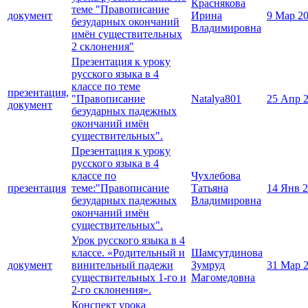
Краснякова
теме "Правописание
документ
Ирина
9 Мар 2
безударных окончаний
Владимировна
имён существительных
2 склонения"
Презентация к уроку
русского языка в 4
классе по теме
презентация,
"Правописание
Natalya801
25 Апр 
документ
безударных падежных
окончаний имён
существительных".
Презентация к уроку
русского языка в 4
классе по
Чухлебова
презентация
теме:"Правописание
Татьяна
14 Янв 
безударных падежных
Владимировна
окончаний имён
существительных".
Урок русского языка в 4
классе. «Родительный и
Шамсутдинова
документ
винительный падежи
Зумруд
31 Мар 
существительных 1-го и
Магомедовна
2-го склонения».
Конспект урока