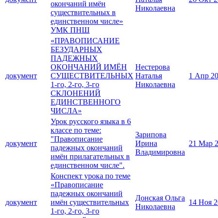
окончаний имён
Николаевна
существительных в
единственном числе»
УМК ПНШ
«ПРАВОПИСАНИЕ
БЕЗУДАРНЫХ
ПАДЕЖНЫХ
ОКОНЧАНИЙ ИМЁН
Нестерова
документ
СУЩЕСТВИТЕЛЬНЫХ
Наталья
1 Апр 2
1-го, 2-го, 3-го
Николаевна
СКЛОНЕНИЙ
ЕДИНСТВЕННОГО
ЧИСЛА»
Урок русского языка в 6
классе по теме:
Зарипова
"Правописание
документ
Ирина
21 Мар 
падежных окончаний
Владимировна
имён прилагательных в
единственном числе".
Конспект урока по теме
«Правописание
падежных окончаний
Донская Ольга
документ
имён существительных
14 Ноя 
Николаевна
1-го, 2-го, 3-го