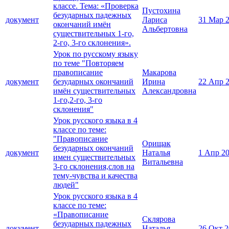
классе. Тема: «Проверка
Пустохина
безударных падежных
документ
Лариса
31 Мар 
окончаний имён
Альбертовна
существительных 1-го,
2-го, 3-го склонения».
Урок по русскому языку
по теме "Повторяем
правописание
Макарова
документ
безударных окончаний
Ирина
22 Апр 
имён существительных
Александровна
1-го,2-го, 3-го
склонения"
Урок русского языка в 4
классе по теме:
"Правописание
Орищак
безударных окончаний
документ
Наталья
1 Апр 2
имен существительных
Витальевна
3-го склонения,слов на
тему-чувства и качества
людей"
Урок русского языка в 4
классе по теме:
«Правописание
Склярова
безударных падежных
документ
Наталья
26 Окт 