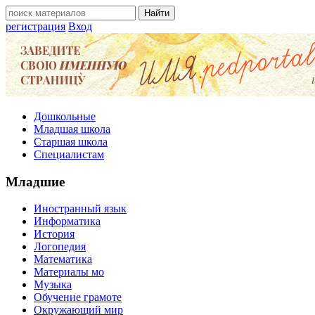
регистрация
Вход
Дошкольные
Младшая школа
Старшая школа
Специалистам
Младшие
Иностранный язык
Информатика
История
Логопедия
Математика
Материалы мо
Музыка
Обучение грамоте
Окружающий мир