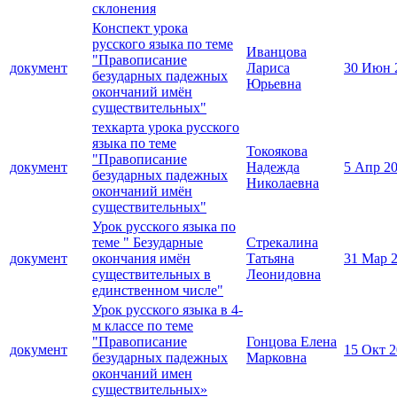
склонения
Конспект урока
русского языка по теме
Иванцова
"Правописание
документ
Лариса
30 Июн 
безударных падежных
Юрьевна
окончаний имён
существительных"
техкарта урока русского
языка по теме
Токоякова
"Правописание
документ
Надежда
5 Апр 2
безударных падежных
Николаевна
окончаний имён
существительных"
Урок русского языка по
теме " Безударные
Стрекалина
документ
окончания имён
Татьяна
31 Мар 
существительных в
Леонидовна
единственном числе"
Урок русского языка в 4-
м классе по теме
"Правописание
Гонцова Елена
документ
15 Окт 
безударных падежных
Марковна
окончаний имен
существительных»