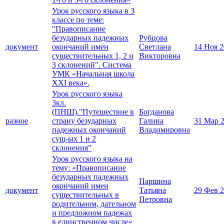
Урок русского языка в 3
классе по теме:
"Правописание
безударных падежных
Рубцова
документ
окончаний имен
Светлана
14 Ноя 
существительных 1, 2 и
Викторовна
3 склонений". Система
УМК «Начальная школа
XXI века».
Урок русского языка
3кл.
(ПНШ)."Путешествие в
Богданова
разное
страну безударных
Галина
31 Мар 
падежных окончаний
Владимировна
сущ-ых 1 и 2
склонения"
Урок русского языка на
тему: «Правописание
безударных падежных
Паршина
окончаний имен
документ
Татьяна
29 Фев 
существительных в
Петровна
родительном, дательном
и предложном падежах
в единственном числе»