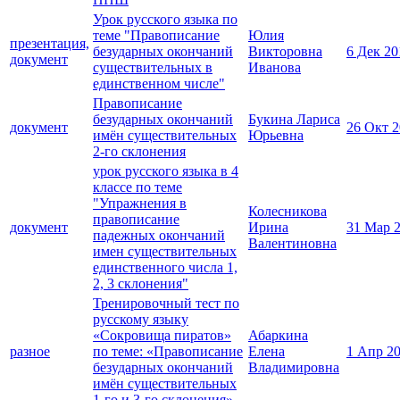
Урок русского языка по
теме "Правописание
Юлия
презентация,
безударных окончаний
Викторовна
6 Дек 20
документ
существительных в
Иванова
единственном числе"
Правописание
безударных окончаний
Букина Лариса
документ
26 Окт 
имён существительных
Юрьевна
2-го склонения
урок русского языка в 4
классе по теме
"Упражнения в
Колесникова
правописание
документ
Ирина
31 Мар 
падежных окончаний
Валентиновна
имен существительных
единственного числа 1,
2, 3 склонения"
Тренировочный тест по
русскому языку
«Сокровища пиратов»
Абаркина
разное
по теме: «Правописание
Елена
1 Апр 2
безударных окончаний
Владимировна
имён существительных
1-го и 3-го склонения»