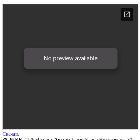
Скачать
38.26 КБ
, 1126545.docx
Автор:
Талзи Елена Николаевна, 30