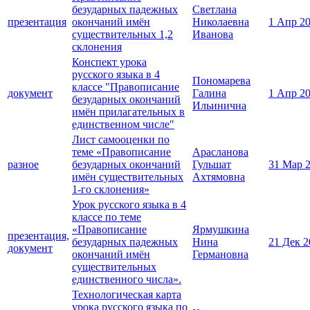
безударных падежных
Светлана
презентация
окончаний имён
Николаевна
1 Апр 2
существительных 1,2
Иванова
склонения
Конспект урока
русского языка в 4
Пономарева
классе "Правописание
документ
Галина
1 Апр 2
безударных окончаний
Ильинична
имён прилагательных в
единственном числе"
Лист самооценки по
теме «Правописание
Арасланова
разное
безударных окончаний
Гульшат
31 Мар 
имён существительных
Ахтямовна
1-го склонения»
Урок русского языка в 4
классе по теме
«Правописание
Ярмушкина
презентация,
безударных падежных
Нина
21 Дек 2
документ
окончаний имён
Германовна
существительных
единственного числа».
Технологическая карта
урока русского языка по