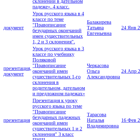
склонений в дательном
падеже». 4 класс.
Урок русского языка в 4
классе по теме
Балакирева
"Правописание
документ
Татьяна
24 Янв 
безударных окончаний
Евгеньевна
имен существительных
1, 2 и 3 склонения".
Урок русского языка в 3
классе по учебнику
Поляковой
"Правописание
Черкасова
презентация,
окончаний имен
Ольга
24 Апр 
документ
существительных 1-го
Александровна
склонения в
родительном, дательном
и предложном падежах»
Презентация к уроку
русского языка по теме
"Правописание
Тарасова
безударных падежных
презентация
Наталья
16 Фев 
окончаний имен
Владимировна
существительных 1 и 2
склонения" 3 класс
ПНШ