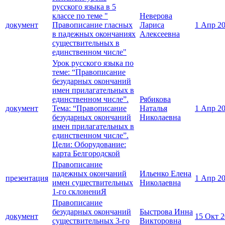
русского языка в 5
классе по теме "
Неверова
документ
Правописание гласных
Лариса
1 Апр 2
в падежных окончаниях
Алексеевна
существительных в
единственном числе"
Урок русского языка по
теме: “Правописание
безударных окончаний
имен прилагательных в
единственном числе”.
Рябикова
документ
Тема: “Правописание
Наталья
1 Апр 2
безударных окончаний
Николаевна
имен прилагательных в
единственном числе”.
Цели: Оборудование:
карта Белгородской
Правописание
падежных окончаний
Ильенко Елена
презентация
1 Апр 2
имен существительных
Николаевна
1-го склонениЯ
Правописание
безударных окончаний
Быстрова Инна
документ
15 Окт 
существительных 3-го
Викторовна