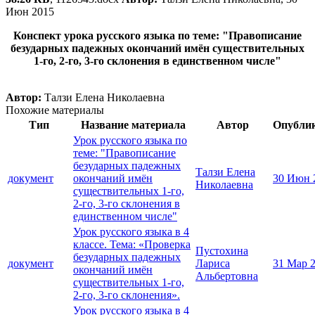
Июн 2015
Конспект урока русского языка по теме: "Правописание
безударных падежных окончаний имён существительных
1-го, 2-го, 3-го склонения в единственном числе"
Автор:
Талзи Елена Николаевна
Похожие материалы
Тип
Название материала
Автор
Опубли
Урок русского языка по
теме: "Правописание
безударных падежных
Талзи Елена
документ
окончаний имён
30 Июн 
Николаевна
существительных 1-го,
2-го, 3-го склонения в
единственном числе"
Урок русского языка в 4
классе. Тема: «Проверка
Пустохина
безударных падежных
документ
Лариса
31 Мар 
окончаний имён
Альбертовна
существительных 1-го,
2-го, 3-го склонения».
Урок русского языка в 4