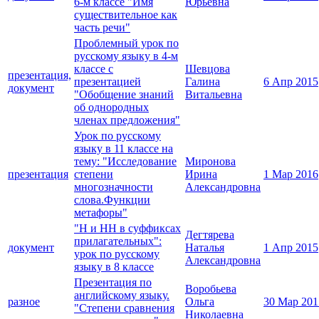
6-м классе "Имя
Юрьевна
существительное как
часть речи"
Проблемный урок по
русскому языку в 4-м
классе c
Шевцова
презентация,
презентацией
Галина
6 Апр 2015
документ
"Обобщение знаний
Витальевна
об однородных
членах предложения"
Урок по русскому
языку в 11 классе на
тему: "Исследование
Миронова
презентация
степени
Ирина
1 Мар 2016
многозначности
Александровна
слова.Функции
метафоры"
"Н и НН в суффиксах
Дегтярева
прилагательных":
документ
Наталья
1 Апр 2015
урок по русскому
Александровна
языку в 8 классе
Презентация по
Воробьева
английскому языку.
разное
Ольга
30 Мар 201
"Степени сравнения
Николаевна