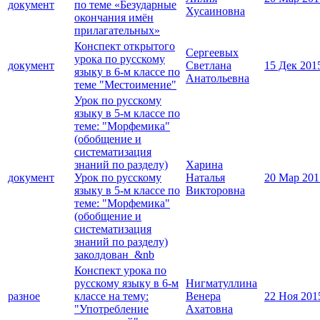
документ
по теме «Безударные
Хусаиновна
окончания имён
прилагательных»
Конспект открытого
Сергеевых
урока по русскому
документ
Светлана
15 Дек 201
языку в 6-м классе по
Анатольевна
теме "Местоимение"
Урок по русскому
языку в 5-м классе по
теме: "Морфемика"
(обобщение и
систематизация
знаний по разделу)
Харина
документ
Урок по русскому
Наталья
20 Мар 201
языку в 5-м классе по
Викторовна
теме: "Морфемика"
(обобщение и
систематизация
знаний по разделу)
заколдован &nb
Конспект урока по
русскому языку в 6-м
Нигматуллина
разное
классе на тему:
Венера
22 Ноя 201
"Употребление
Ахатовна