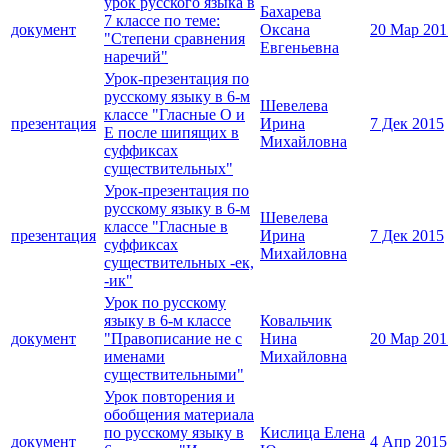
урок русского языка в
Бахарева
7 классе по теме:
документ
Оксана
20 Мар 201
"Степени сравнения
Евгеньевна
наречий"
Урок-презентация по
русскому языку в 6-м
Шевелева
классе "Гласные О и
презентация
Ирина
7 Дек 2015
Е после шипящих в
Михайловна
суффиксах
существительных"
Урок-презентация по
русскому языку в 6-м
Шевелева
классе "Гласные в
презентация
Ирина
7 Дек 2015
суффиксах
Михайловна
существительных -ек,
-ик"
Урок по русскому
языку в 6-м классе
Ковальчик
документ
"Правописание не с
Нина
20 Мар 201
именами
Михайловна
существительными"
Урок повторения и
обобщения материала
по русскому языку в
Кислица Елена
документ
4 Апр 2015