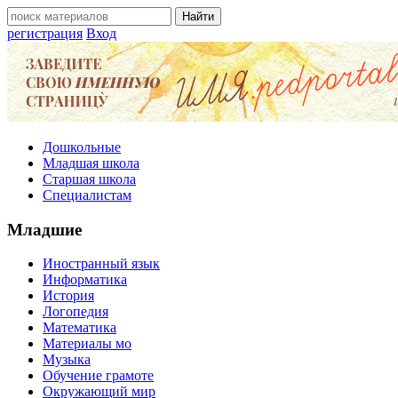
регистрация
Вход
Дошкольные
Младшая школа
Старшая школа
Специалистам
Младшие
Иностранный язык
Информатика
История
Логопедия
Математика
Материалы мо
Музыка
Обучение грамоте
Окружающий мир