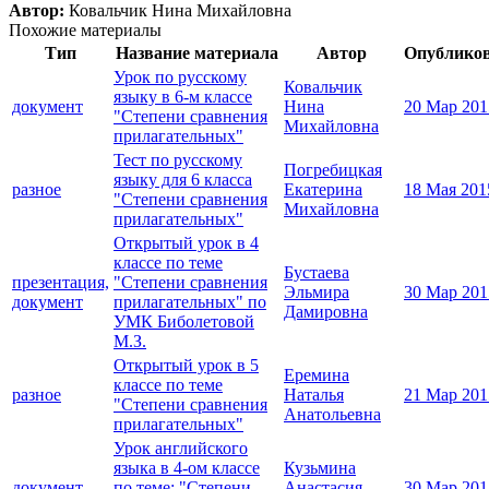
Автор:
Ковальчик Нина Михайловна
Похожие материалы
Тип
Название материала
Автор
Опублико
Урок по русскому
Ковальчик
языку в 6-м классе
документ
Нина
20 Мар 201
"Степени сравнения
Михайловна
прилагательных"
Тест по русскому
Погребицкая
языку для 6 класса
разное
Екатерина
18 Мая 201
"Степени сравнения
Михайловна
прилагательных"
Открытый урок в 4
классе по теме
Бустаева
презентация,
"Степени сравнения
Эльмира
30 Мар 201
документ
прилагательных" по
Дамировна
УМК Биболетовой
М.З.
Открытый урок в 5
Еремина
классе по теме
разное
Наталья
21 Мар 201
"Степени сравнения
Анатольевна
прилагательных"
Урок английского
языка в 4-ом классе
Кузьмина
документ
по теме: "Степени
Анастасия
30 Мар 201