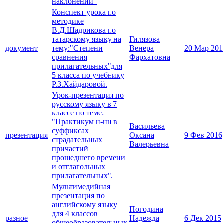
наклонений"
Конспект урока по
методике
В.Д.Шадрикова по
татарскому языку на
Гилязова
документ
тему:"Степени
Венера
20 Мар 201
сравнения
Фархатовна
прилагательных"для
5 класса по учебнику
Р.З.Хайдаровой.
Урок-презентация по
русскому языку в 7
классе по теме:
"Практикум н-нн в
Васильева
суффиксах
презентация
Оксана
9 Фев 2016
страдательных
Валерьевна
причастий
прошедшего времени
и отглагольных
прилагательных".
Мультимедийная
презентация по
английскому языку
Погодина
для 4 классов
разное
Надежда
6 Дек 2015
общеобразовательных