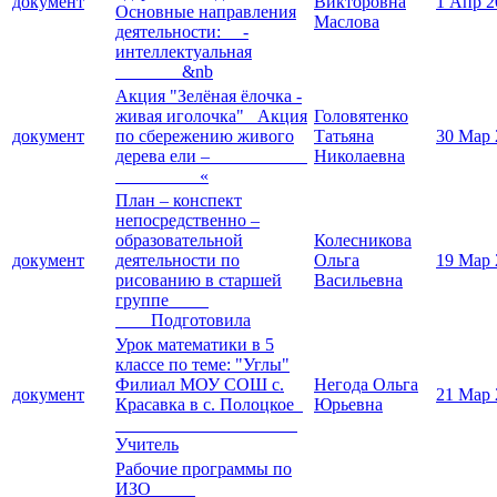
документ
Викторовна
1 Апр 2
Основные направления
Маслова
деятельности: -
интеллектуальная
&nb
Акция "Зелёная ёлочка -
живая иголочка" Акция
Головятенко
документ
по сбережению живого
Татьяна
30 Мар 
дерева ели –
Николаевна
«
План – конспект
непосредственно –
образовательной
Колесникова
документ
деятельности по
Ольга
19 Мар 
рисованию в старшей
Васильевна
группе
Подготовила
Урок математики в 5
классе по теме: "Углы"
Филиал МОУ СОШ с.
Негода Ольга
документ
21 Мар 
Красавка в с. Полоцкое
Юрьевна
Учитель
Рабочие программы по
ИЗО