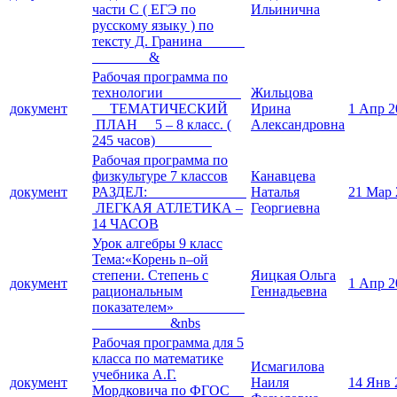
части С ( ЕГЭ по
Ильинична
русскому языку ) по
тексту Д. Гранина
&
Рабочая программа по
технологии
Жильцова
документ
ТЕМАТИЧЕСКИЙ
Ирина
1 Апр 2
ПЛАН 5 – 8 класс. (
Александровна
245 часов)
Рабочая программа по
физкультуре 7 классов
Канавцева
документ
РАЗДЕЛ:
Наталья
21 Мар 
ЛЕГКАЯ АТЛЕТИКА –
Георгиевна
14 ЧАСОВ
Урок алгебры 9 класс
Тема:«Корень n–ой
степени. Степень с
Яицкая Ольга
документ
1 Апр 2
рациональным
Геннадьевна
показателем»
&nbs
Рабочая программа для 5
класса по математике
Исмагилова
учебника А.Г.
документ
Наиля
14 Янв 
Мордковича по ФГОС