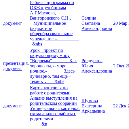
Рабочая программа по
ОБЖ к учебникам
А.Г.Маслова,
Вангородского С.Н.,
Салина
документ
Муниципальное
Светлана
20 Мар 
бюджетное
Александровна
общеобразовательное
учреждение –
&nbs
Урок - проект по
окружающему миру
"Водоемы" Как
Ролдугина
презентация,
хорошо ты, о море
Юлия
2 Окт 2
документ
ночное,- Здесь
Александровна
лучезарно, там еще –
темно… &nbs
Карты контроля по
работе с родителями
Анализ выступления на
Шумова
родительском собрании
документ
Екатерина
22 Дек 
Универсальная карточка-
Аркадьевна
схема анализа работы с
родителями
&n