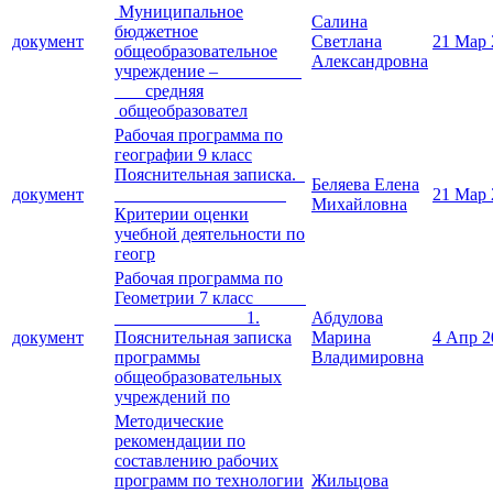
Муниципальное
Салина
бюджетное
документ
Светлана
21 Мар 
общеобразовательное
Александровна
учреждение –
средняя
общеобразовател
Рабочая программа по
географии 9 класс
Пояснительная записка.
Беляева Елена
документ
21 Мар 
Михайловна
Критерии оценки
учебной деятельности по
геогр
Рабочая программа по
Геометрии 7 класс
1.
Абдулова
документ
Пояснительная записка
Марина
4 Апр 2
программы
Владимировна
общеобразовательных
учреждений по
Методические
рекомендации по
составлению рабочих
программ по технологии
Жильцова