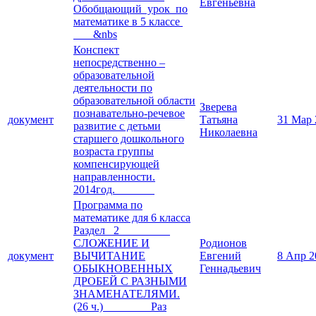
Евгеньевна
Обобщающий урок по
математике в 5 классе
&nbs
Конспект
непосредственно –
образовательной
деятельности по
образовательной области
Зверева
познавательно-речевое
документ
Татьяна
31 Мар 
развитие с детьми
Николаевна
старшего дошкольного
возраста группы
компенсирующей
направленности.
2014год.
Программа по
математике для 6 класса
Раздел 2
СЛОЖЕНИЕ И
Родионов
документ
ВЫЧИТАНИЕ
Евгений
8 Апр 2
ОБЫКНОВЕННЫХ
Геннадьевич
ДРОБЕЙ С РАЗНЫМИ
ЗНАМЕНАТЕЛЯМИ.
(26 ч.) Раз