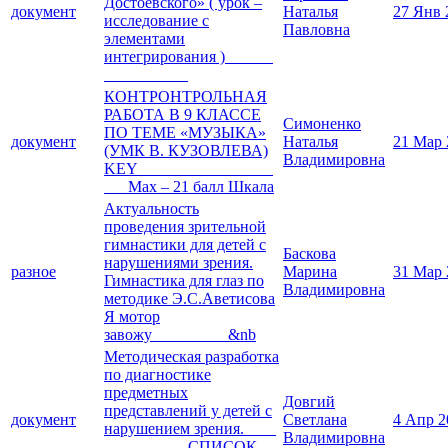
Достоевского» ( урок –
документ
Наталья
27 Янв 
исследование с
Павловна
элементами
интегрирования )
КОНТРОНТРОЛЬНАЯ
РАБОТА В 9 КЛАССЕ
Симоненко
ПО ТЕМЕ «МУЗЫКА»
документ
Наталья
21 Мар 
(УМК В. КУЗОВЛЕВА)
Владимировна
KEY
Max – 21 балл Шкала
Актуальность
проведения зрительной
гимнастики для детей с
Баскова
нарушениями зрения.
разное
Марина
31 Мар 
Гимнастика для глаз по
Владимировна
методике Э.С.Аветисова
Я мотор
завожу &nb
Методическая разработка
по диагностике
предметных
Довгий
представлений у детей с
документ
Светлана
4 Апр 2
нарушением зрения.
Владимировна
СПИСОК