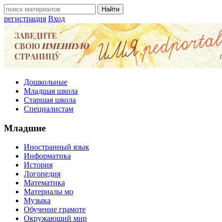
регистрация
Вход
Дошкольные
Младшая школа
Старшая школа
Специалистам
Младшие
Иностранный язык
Информатика
История
Логопедия
Математика
Материалы мо
Музыка
Обучение грамоте
Окружающий мир