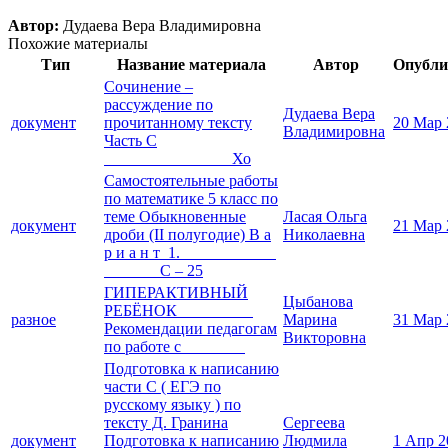
Автор:
Дудаева Вера Владимировна
Похожие материалы
Тип
Название материала
Автор
Опубли
Сочинение –
рассуждение по
Дудаева Вера
документ
прочитанному тексту
20 Мар 
Владимировна
Часть С
Хо
Самостоятельные работы
по математике 5 класс по
теме Обыкновенные
Ласая Ольга
документ
21 Мар 
дроби (II полугодие) В а
Николаевна
р и а н т 1.
С – 25
ГИПЕРАКТИВНЫЙ
Цыбанова
РЕБЁНОК
разное
Марина
31 Мар 
Рекомендации педагогам
Викторовна
по работе с
Подготовка к написанию
части С ( ЕГЭ по
русскому языку ) по
тексту Д. Гранина
Сергеева
документ
Подготовка к написанию
Людмила
1 Апр 2