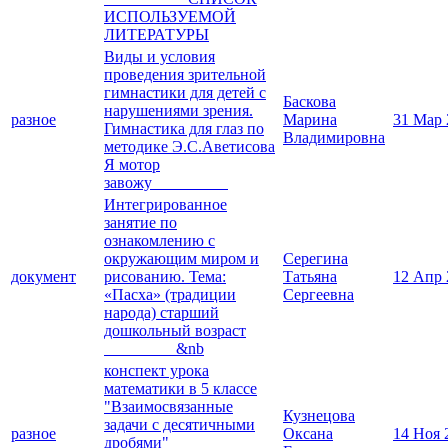
ИСПОЛЬЗУЕМОЙ
ЛИТЕРАТУРЫ
Виды и условия
проведения зрительной
гимнастики для детей с
Баскова
нарушениями зрения.
разное
Марина
31 Мар 
Гимнастика для глаз по
Владимировна
методике Э.С.Аветисова
Я мотор
завожу
Интегрированное
занятие по
ознакомлению с
окружающим миром и
Серегина
документ
рисованию. Тема:
Татьяна
12 Апр 
«Пасха» (традиции
Сергеевна
народа) старший
дошкольный возраст
&nb
конспект урока
математики в 5 классе
"Взаимосвязанные
Кузнецова
задачи с десятичными
разное
Оксана
14 Ноя 
дробями"