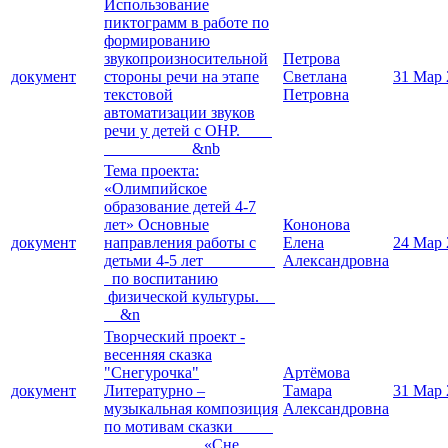
Использование
пиктограмм в работе по
формированию
звукопроизносительной
Петрова
документ
стороны речи на этапе
Светлана
31 Мар 
текстовой
Петровна
автоматизации звуков
речи у детей с ОНР.
&nb
Тема проекта:
«Олимпийское
образование детей 4-7
лет» Основные
Кононова
документ
направления работы с
Елена
24 Мар 
детьми 4-5 лет
Александровна
по воспитанию
физической культуры.
&n
Творческий проект -
весенняя сказка
"Снегурочка"
Артёмова
документ
Литературно –
Тамара
31 Мар 
музыкальная композиция
Александровна
по мотивам сказки
«Сне