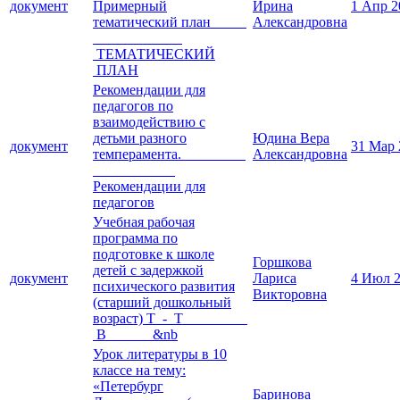
документ
Примерный
Ирина
1 Апр 2
тематический план
Александровна
ТЕМАТИЧЕСКИЙ
ПЛАН
Рекомендации для
педагогов по
взаимодействию с
детьми разного
Юдина Вера
документ
31 Мар 
темперамента.
Александровна
Рекомендации для
педагогов
Учебная рабочая
программа по
подготовке к школе
Горшкова
детей с задержкой
документ
Лариса
4 Июл 
психического развития
Викторовна
(старший дошкольный
возраст) Т - Т
В &nb
Урок литературы в 10
классе на тему:
«Петербург
Баринова