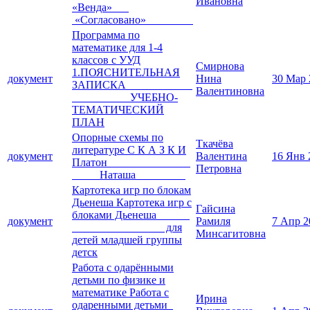
Ивановна
«Венда»
«Согласовано»
Программа по
математике для 1-4
классов с УУД
Смирнова
1.ПОЯСНИТЕЛЬНАЯ
документ
Нина
30 Мар 
ЗАПИСКА
Валентиновна
УЧЕБНО-
ТЕМАТИЧЕСКИЙ
ПЛАН
Опорные схемы по
Ткачёва
литературе С К А З К И
документ
Валентина
16 Янв 
Платон
Петровна
Наташа
Картотека игр по блокам
Дьенеша Картотека игр с
Гайсина
блоками Дьенеша
документ
Рамиля
7 Апр 2
для
Минсагитовна
детей младшей группы
детск
Работа с одарёнными
детьми по физике и
математике Работа с
Ирина
одаренными детьми