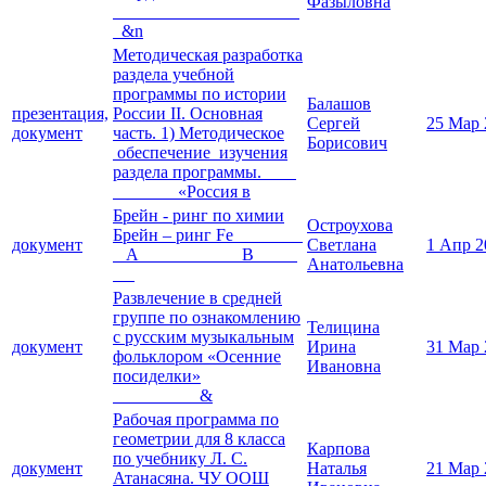
Фазыловна
&n
Методическая разработка
раздела учебной
программы по истории
Балашов
презентация,
России II. Основная
Сергей
25 Мар 
документ
часть. 1) Методическое
Борисович
обеспечение изучения
раздела программы.
«Россия в
Брейн - ринг по химии
Остроухова
Брейн – ринг Fe
документ
Светлана
1 Апр 2
A B
Анатольевна
Развлечение в средней
группе по ознакомлению
Телицина
с русским музыкальным
документ
Ирина
31 Мар 
фольклором «Осенние
Ивановна
посиделки»
&
Рабочая программа по
геометрии для 8 класса
Карпова
по учебнику Л. С.
документ
Наталья
21 Мар 
Атанасяна. ЧУ ООШ