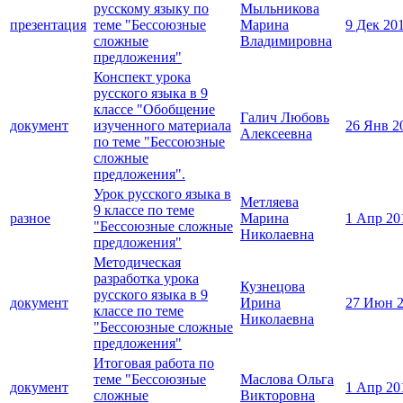
русскому языку по
Мыльникова
презентация
теме "Бессоюзные
Марина
9 Дек 20
сложные
Владимировна
предложения"
Конспект урока
русского языка в 9
классе "Обобщение
Галич Любовь
документ
изученного материала
26 Янв 2
Алексеевна
по теме "Бессоюзные
сложные
предложения".
Урок русского языка в
Метляева
9 классе по теме
разное
Марина
1 Апр 20
"Бессоюзные сложные
Николаевна
предложения"
Методическая
разработка урока
Кузнецова
русского языка в 9
документ
Ирина
27 Июн 
классе по теме
Николаевна
"Бессоюзные сложные
предложения"
Итоговая работа по
теме "Бессоюзные
Маслова Ольга
документ
1 Апр 20
сложные
Викторовна