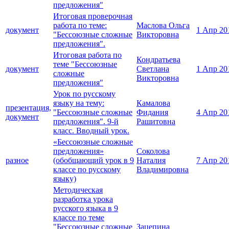
предложения"
Итоговая проверочная
работа по теме:
Маслова Ольга
документ
1 Апр 20
"Бессоюзные сложные
Викторовна
предложения".
Итоговая работа по
Кондратьева
теме "Бессоюзные
документ
Светлана
1 Апр 20
сложные
Викторовна
предложения"
Урок по русскому
языку на тему:
Камалова
презентация,
"Бессоюзные сложные
Фидания
4 Апр 20
документ
предложения". 9-й
Рашитовна
класс. Вводный урок.
«Бессоюзные сложные
предложения»
Соколова
разное
(обобщающий урок в 9
Наталия
7 Апр 20
классе по русскому
Владимировна
языку)
Методическая
разработка урока
русского языка в 9
классе по теме
"Бессоюзные сложные
Зацепина