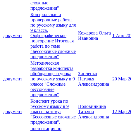
сложные
предложения"
Контрольные и
проверочные работы
по русскому языку для
9 класса.
Кожарова Ольга
документ
Орфографическое
1 Апр 20
Ивановна
повторение Итоговая
работа по теме
"Бессоюзные сложные
предложения"
Методическая
разработка конспекта
обобщающего урока
Зинченко
документ
по русскому языку в 9
Наталья
20 Мар 2
классе "Сложные
Александровна
бессоюзные
предложения"
Конспект урока по
русскому языку в 9
Половинкина
документ
классе на тему:
Татьяна
12 Мар 2
"Бессоюзные сложные
Александровна
предложения".
презентация по