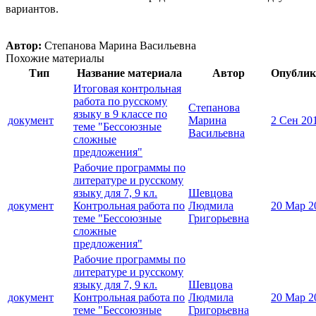
вариантов.
Автор:
Степанова Марина Васильевна
Похожие материалы
Тип
Название материала
Автор
Опублик
Итоговая контрольная
работа по русскому
Степанова
языку в 9 классе по
документ
Марина
2 Сен 20
теме "Бессоюзные
Васильевна
сложные
предложения"
Рабочие программы по
литературе и русскому
языку для 7, 9 кл.
Шевцова
документ
Контрольная работа по
Людмила
20 Мар 2
теме "Бессоюзные
Григорьевна
сложные
предложения"
Рабочие программы по
литературе и русскому
языку для 7, 9 кл.
Шевцова
документ
Контрольная работа по
Людмила
20 Мар 2
теме "Бессоюзные
Григорьевна