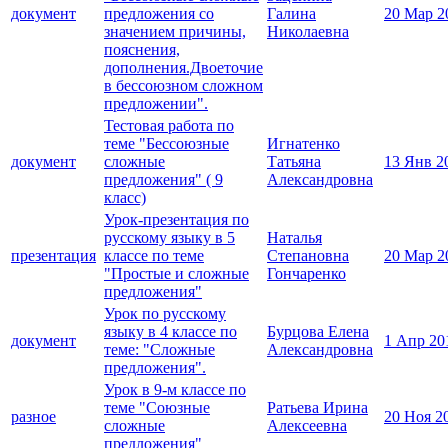
документ
предложения со
Галина
20 Мар 2
значением причины,
Николаевна
пояснения,
дополнения.Двоеточие
в бессоюзном сложном
предложении".
Тестовая работа по
теме "Бессоюзные
Игнатенко
документ
сложные
Татьяна
13 Янв 2
предложения" ( 9
Александровна
класс)
Урок-презентация по
русскому языку в 5
Наталья
презентация
классе по теме
Степановна
20 Мар 2
"Простые и сложные
Гончаренко
предложения"
Урок по русскому
языку в 4 классе по
Бурцова Елена
документ
1 Апр 20
теме: "Сложные
Александровна
предложения".
Урок в 9-м классе по
теме "Союзные
Ратьева Ирина
разное
20 Ноя 2
сложные
Алексеевна
предложения"