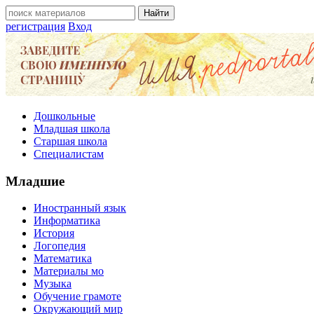
регистрация
Вход
Дошкольные
Младшая школа
Старшая школа
Специалистам
Младшие
Иностранный язык
Информатика
История
Логопедия
Математика
Материалы мо
Музыка
Обучение грамоте
Окружающий мир