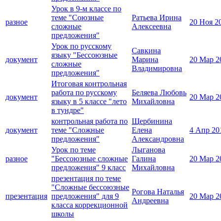
Урок в 9-м классе по
теме "Союзные
Ратьева Ирина
разное
20 Ноя 2
сложные
Алексеевна
предложения"
Урок по русскому
Савкина
языку "Бессоюзные
документ
Марина
20 Мар 2
сложные
Владимировна
предложения"
Итоговая контрольная
работа по русскому
Беляева Любовь
документ
20 Мар 2
языку в 5 классе "лето
Михайловна
в тундре"
контрольная работа по
Щербинина
документ
теме "Сложные
Елена
4 Апр 20
предложения"
Александровна
Урок по теме
Лыганова
разное
"Бессоюзные сложные
Галина
20 Мар 2
предложения" 9 класс
Михайловна
презентация по теме
"Сложные бессоюзные
Рогова Наталья
презентация
предложения" для 9
20 Мар 2
Андреевна
класса коррекционной
школы