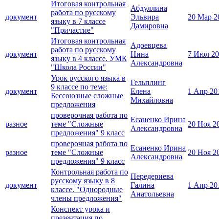
Итоговая контрольная
Абдуллина
работа по русскому
документ
Эльвира
20 Мар 2
языку в 7 классе
Дамировна
"Причастие"
Итоговая контрольная
Адоевцева
работа по русскому
документ
Нина
7 Июл 20
языку в 4 классе. УМК
Александровна
"Школа России"
Урок русского языка в
Гельплинг
9 классе по теме:
документ
Елена
1 Апр 20
Бессоюзные сложные
Михайловна
предложения
проверочная работа по
Есаненко Ирина
разное
теме "Сложные
20 Ноя 2
Александровна
предложения" 9 класс
проверочная работа по
Есаненко Ирина
разное
теме "Сложные
20 Ноя 2
Александровна
предложения" 9 класс
Контрольная работа по
Передериева
русскому языку в 8
документ
Галина
1 Апр 20
классе. "Однородные
Анатольевна
члены предложения"
Конспект урока и
презентация по