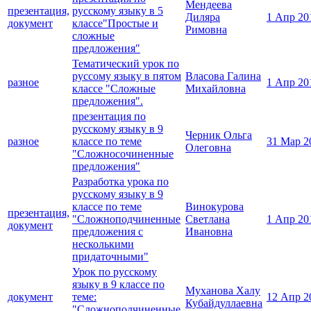
Мендеева
презентация,
русскому языку в 5
Диляра
1 Апр 20
документ
классе"Простые и
Римовна
сложные
предложения"
Тематический урок по
руссому языку в пятом
Власова Галина
разное
1 Апр 20
классе "Сложные
Михайловна
предложения".
презентация по
русскому языку в 9
Черник Ольга
разное
классе по теме
31 Мар 2
Олеговна
"Сложносочиненные
предложения"
Разработка урока по
русскому языку в 9
классе по теме
Винокурова
презентация,
"Сложноподчиненные
Светлана
1 Апр 20
документ
предложения с
Ивановна
несколькими
придаточными"
Урок по русскому
языку в 9 классе по
Муханова Халу
документ
теме:
12 Апр 2
Кубайдуллаевна
"Сложноподчиненные