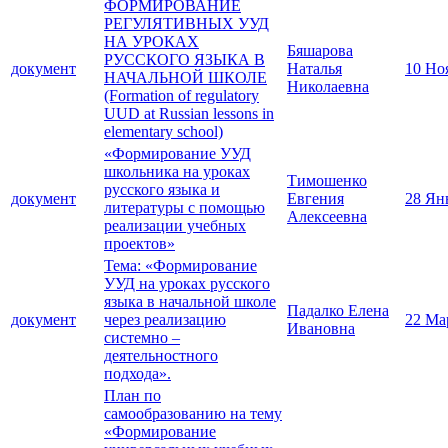
ФОРМИРОВАНИЕ
РЕГУЛЯТИВНЫХ УУД
НА УРОКАХ
Бяшарова
РУССКОГО ЯЗЫКА В
документ
Наталья
10 Но
НАЧАЛЬНОЙ ШКОЛЕ
Николаевна
(Formation of regulatory
UUD at Russian lessons in
elementary school)
«Формирование УУД
школьника на уроках
Тимошенко
русского языка и
документ
Евгения
28 Ян
литературы с помощью
Алексеевна
реализации учебных
проектов»
Тема: «Формирование
УУД на уроках русского
языка в начальной школе
Падалко Елена
документ
через реализацию
22 Ма
Ивановна
системно –
деятельностного
подхода».
План по
самообразованию на тему
«Формирование