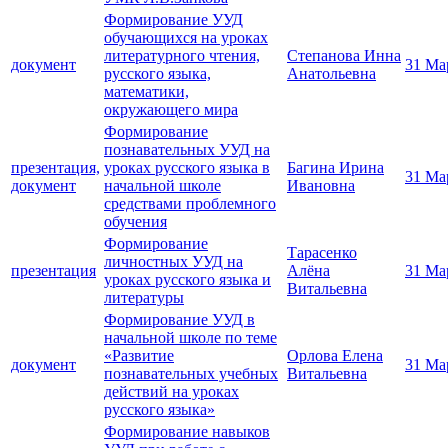
Формирование УУД
обучающихся на уроках
литературного чтения,
Cтепанова Инна
документ
31 Ма
русского языка,
Анатольевна
математики,
окружающего мира
Формирование
познавательных УУД на
презентация,
уроках русского языка в
Багина Ирина
31 Ма
документ
начальной школе
Ивановна
средствами проблемного
обучения
Формирование
Тарасенко
личностных УУД на
презентация
Алёна
31 Ма
уроках русского языка и
Витальевна
литературы
Формирование УУД в
начальной школе по теме
«Развитие
Орлова Елена
документ
31 Ма
познавательных учебных
Витальевна
действий на уроках
русского языка»
Формирование навыков