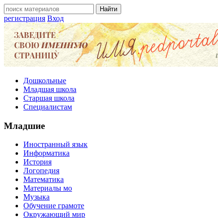
регистрация
Вход
Дошкольные
Младшая школа
Старшая школа
Специалистам
Младшие
Иностранный язык
Информатика
История
Логопедия
Математика
Материалы мо
Музыка
Обучение грамоте
Окружающий мир