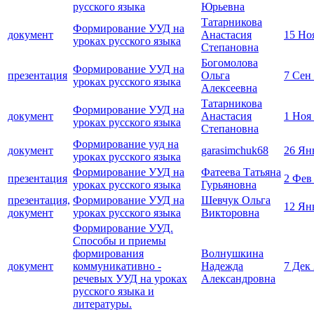
русского языка
Юрьевна
Татарникова
Формирование УУД на
документ
Анастасия
15 Но
уроках русского языка
Степановна
Богомолова
Формирование УУД на
презентация
Ольга
7 Сен
уроках русского языка
Алексеевна
Татарникова
Формирование УУД на
документ
Анастасия
1 Ноя
уроках русского языка
Степановна
Формирование ууд на
документ
garasimchuk68
26 Ян
уроках русского языка
Формирование УУД на
Фатеева Татьяна
презентация
2 Фев
уроках русского языка
Гурьяновна
презентация,
Формирование УУД на
Шевчук Ольга
12 Ян
документ
уроках русского языка
Викторовна
Формирование УУД.
Способы и приемы
формирования
Волнушкина
документ
коммуникативно -
Надежда
7 Дек
речевых УУД на уроках
Александровна
русского языка и
литературы.