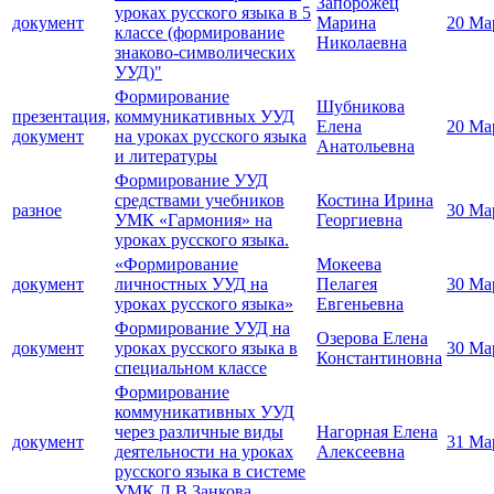
Запорожец
уроках русского языка в 5
документ
Марина
20 Ма
классе (формирование
Николаевна
знаково-символических
УУД)"
Формирование
Шубникова
презентация,
коммуникативных УУД
Елена
20 Ма
документ
на уроках русского языка
Анатольевна
и литературы
Формирование УУД
средствами учебников
Костина Ирина
разное
30 Ма
УМК «Гармония» на
Георгиевна
уроках русского языка.
«Формирование
Мокеева
документ
личностных УУД на
Пелагея
30 Ма
уроках русского языка»
Евгеньевна
Формирование УУД на
Озерова Елена
документ
уроках русского языка в
30 Ма
Константиновна
специальном классе
Формирование
коммуникативных УУД
через различные виды
Нагорная Елена
документ
31 Ма
деятельности на уроках
Алексеевна
русского языка в системе
УМК Л.В.Занкова