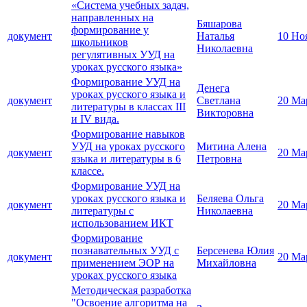
«Система учебных задач,
направленных на
Бяшарова
формирование у
документ
Наталья
10 Но
школьников
Николаевна
регулятивных УУД на
уроках русского языка»
Формирование УУД на
Денега
уроках русского языка и
документ
Светлана
20 Ма
литературы в классах III
Викторовна
и IV вида.
Формирование навыков
УУД на уроках русского
Митина Алена
документ
20 Ма
языка и литературы в 6
Петровна
классе.
Формирование УУД на
уроках русского языка и
Беляева Ольга
документ
20 Ма
литературы с
Николаевна
использованием ИКТ
Формирование
познавательных УУД с
Берсенева Юлия
документ
20 Ма
применением ЭОР на
Михайловна
уроках русского языка
Методическая разработка
"Освоение алгоритма на