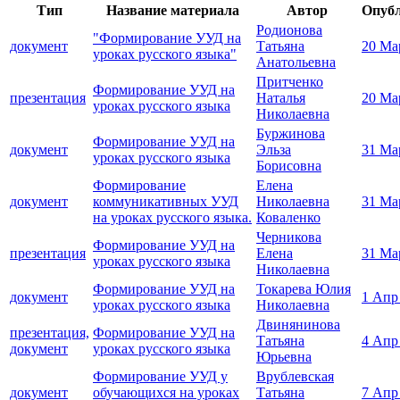
Тип
Название материала
Автор
Опуб
Родионова
"Формирование УУД на
документ
Татьяна
20 Ма
уроках русского языка"
Анатольевна
Притченко
Формирование УУД на
презентация
Наталья
20 Ма
уроках русского языка
Николаевна
Буржинова
Формирование УУД на
документ
Эльза
31 Ма
уроках русского языка
Борисовна
Формирование
Елена
документ
коммуникативных УУД
Николаевна
31 Ма
на уроках русского языка.
Коваленко
Черникова
Формирование УУД на
презентация
Елена
31 Ма
уроках русского языка
Николаевна
Формирование УУД на
Токарева Юлия
документ
1 Апр
уроках русского языка
Николаевна
Двинянинова
презентация,
Формирование УУД на
Татьяна
4 Апр
документ
уроках русского языка
Юрьевна
Формирование УУД у
Врублевская
документ
обучающихся на уроках
Татьяна
7 Апр