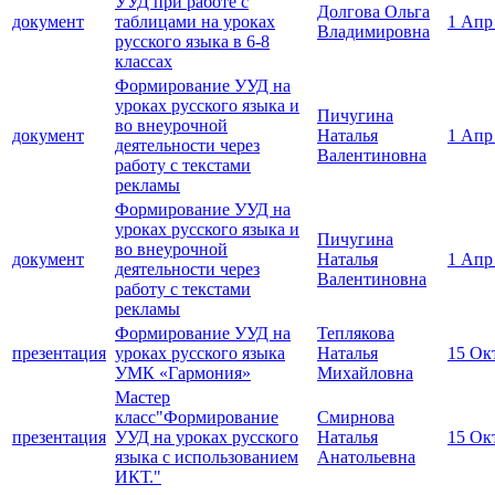
УУД при работе с
Долгова Ольга
документ
таблицами на уроках
1 Апр
Владимировна
русского языка в 6-8
классах
Формирование УУД на
уроках русского языка и
Пичугина
во внеурочной
документ
Наталья
1 Апр
деятельности через
Валентиновна
работу с текстами
рекламы
Формирование УУД на
уроках русского языка и
Пичугина
во внеурочной
документ
Наталья
1 Апр
деятельности через
Валентиновна
работу с текстами
рекламы
Формирование УУД на
Теплякова
презентация
уроках русского языка
Наталья
15 Ок
УМК «Гармония»
Михайловна
Мастер
класс"Формирование
Смирнова
презентация
УУД на уроках русского
Наталья
15 Ок
языка с использованием
Анатольевна
ИКТ."