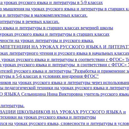
 уроках русского языка и литературы в 5-9 классах
о мышления на уроках русского языка и литературы в старших к
ка и литературы в малокомплектных классах.
итературы в речевых классах.
 языка и литературы в старших классах вечерней школы
роках русского языка и литературы в старших классах
ности на уроках литературы и русского языка.
ПЕТЕНЦИИ НА УРОКАХ РУССКОГО ЯЗЫКА И ЛИТЕРАТ
ках литературного чтения и русского языка в начальных классах
уроках русского языка и литературы в соответствии с ФГОС» Т
 уроках русского языка и литературы в соответствии с ФГОС»
елей русского языка и литературы "Разработка и применение 
ратуры в 5-6 классах в условиях внедрения ФГОС"
ков на уроках русского языка и литературы через использован
ы педагогической техники на уроках русского языка и литерату
КА Сельницина Нина Викторовна учитель русского языка
 литературы.
АЦИИ ШКОЛЬНИКОВ НА УРОКАХ РУССКОГО ЯЗЫКА и
ники на уроках русского языка и литературы
я на уроках русского языка, словесности и литературы в усло