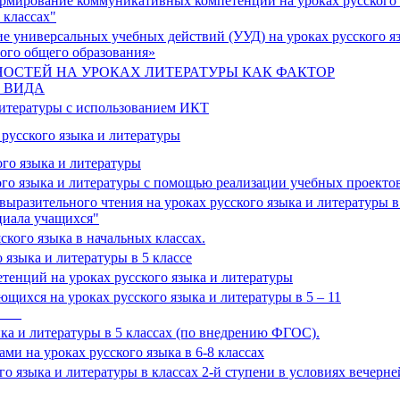
ормирование коммуникативных компетенций на уроках русского
 классах"
 универсальных учебных действий (УУД) на уроках русского я
ого общего образования»
СТЕЙ НА УРОКАХ ЛИТЕРАТУРЫ КАК ФАКТОР
 ВИДА
литературы с использованием ИКТ
усского языка и литературы
го языка и литературы
го языка и литературы с помощью реализации учебных проекто
разительного чтения на уроках русского языка и литературы в 
нциала учащихся"
кого языка в начальных классах.
языка и литературы в 5 классе
енций на уроках русского языка и литературы
щихся на уроках русского языка и литературы в 5 – 11
____
ка и литературы в 5 классах (по внедрению ФГОС).
и на уроках русского языка в 6-8 классах
 языка и литературы в классах 2-й ступени в условиях вечерне