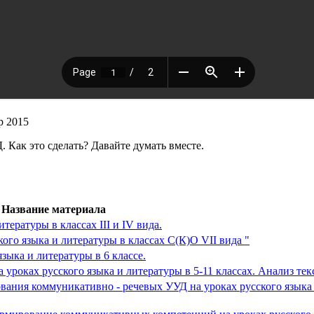
р 2015
 Как это сделать? Давайте думать вместе.
Название материала
ературы в классах III и IV вида.
ого языка и литературы в классах С(К)О VII вида "
ыка и литературы в 6 классе.
оках русского языка и литературы в 5-11 классах. Анализ текс
ния коммуникативно - речевых УУД на уроках русского языка