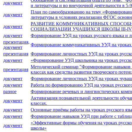
Обобщение и систематизация опыта по теме: "Ф
документ
и литературы и во внеурочной деятельности в 5-9
План по самообразованию на тему «Формирование
документ
литературы в условиях реализации ФГОС основн
РАЗВИТИЕ КОММУНИКАТИВНЫХ СПОСОБНО
документ
СОЦИАЛИЗАЦИИ УЧАЩИХСЯ ШКОЛЫ III-IV
документ
Формирование УУД на уроках русского языка и 
презентация,
Формирование коммуникативных УУД на уроках р
документ
презентация
Формирование личностных УУД на уроках русско
документ
«Формирование УУД школьника на уроках русско
Методический семинар "Формирование навыков вы
презентация
классах как средства развития творческого поте
документ
Формирование личностных УУД на уроках чувашс
документ
Работа по формированию УУД на уроках русского 
разное
Формирование речевых и лингвистических компет
Активизация познавательной деятельности обучаю
документ
классах.___________________________________
документ
Основные приёмы работы на уроках русского язы
документ
Формирование навыков УУД при работе с таблицам
«Эффективные формы обучения на уроках русского
документ
школы»