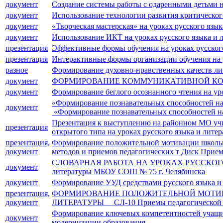
документ
Создание системы работы с одаренными детьми на
документ
Использование технологии развития критическог
документ
«Творческая мастерская» на уроках русского язы
документ
Использование ИКТ на уроках русского языка и л
презентация
Эффективные формы обучения на уроках русского
презентация
Интерактивные формы организации обучения на у
разное
Формирование духовно-нравственных качеств лич
документ
ФОРМИРОВАНИЕ КОММУНИКАТИВНОЙ КОМ
документ
Формирование беглого осознанного чтения на уро
«Формирование познавательных способностей на 
документ
«Формирование познавательных способностей на
Презентация к выступлению на районном МО учит
презентация
открытого типа на уроках русского языка и лите
презентация,
Формирование положительной мотивации школьни
документ
методов и приемов педагогических т Диск Прием
СЛОВАРНАЯ РАБОТА НА УРОКАХ РУССКОГО ЯЗЫ
документ
литературы МБОУ СОШ № 75 г. Челябинска
документ
Формирование УУД средствами русского языка и
презентация,
ФОРМИРОВАНИЕ ПОЛОЖИТЕЛЬНОЙ МОТИВ
документ
ЛИТЕРАТУРЫ СЛ-10 Приемы педагогической тех
Формирование ключевых компетентностей учащихс
документ
модернизации образования