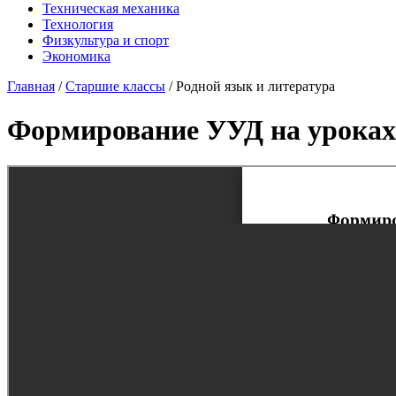
Техническая механика
Технология
Физкультура и спорт
Экономика
Главная
/
Старшие классы
/
Родной язык и литература
Формирование УУД на уроках р