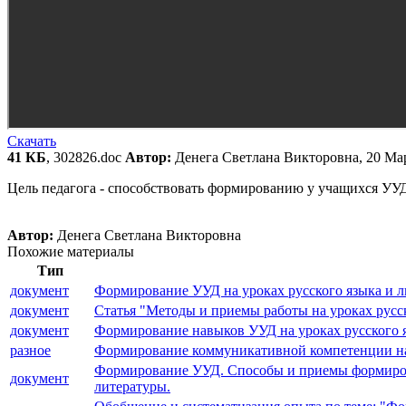
Скачать
41 КБ
, 302826.doc
Автор:
Денега Светлана Викторовна, 20 Ма
Цель педагога - способствовать формированию у учащихся УУД.
Автор:
Денега Светлана Викторовна
Похожие материалы
Тип
документ
Формирование УУД на уроках русского языка и лит
документ
Статья "Методы и приемы работы на уроках русск
документ
Формирование навыков УУД на уроках русского яз
разное
Формирование коммуникативной компетенции на ур
Формирование УУД. Способы и приемы формирова
документ
литературы.