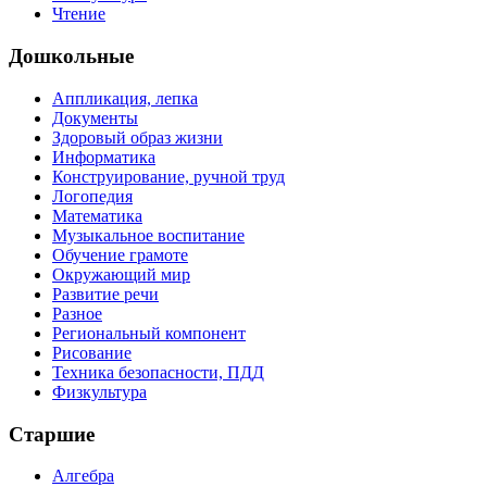
Чтение
Дошкольные
Аппликация, лепка
Документы
Здоровый образ жизни
Информатика
Конструирование, ручной труд
Логопедия
Математика
Музыкальное воспитание
Обучение грамоте
Окружающий мир
Развитие речи
Разное
Региональный компонент
Рисование
Техника безопасности, ПДД
Физкультура
Старшие
Алгебра