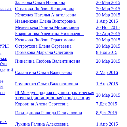
Залесова Ольга Ивановна
20 Мар 2015
лассах
Страхова Любовь Леонидовна
20 Мар 2015
Железная Наталья Анатольевна
20 Мар 2015
Иваненкова Елена Викторовна
1 Апр 2015
Мелентьева Галина Михайловна
20 Ноя 2015
Бояршинова Алевтина Николаевна
10 Апр 2015
Кузикова Любовь Герасимовна
20 Мар 2015
УРЫ
Остроухова Елена Сергеевна
20 Мар 2015
.
Громакова Марьяна Олеговна
8 Ноя 2015
ема:
Пинегина Любовь Валентиновна
20 Мар 2015
 Учи
заданий
Салангина Ольга Валерьевна
2 Мар 2016
ие
Романенко Ольга Валентиновна
1 Апр 2015
ры
 и
III Международная научно-практическая
20 Мар 2015
заочная (дистанционная) конференция
Коровина Алена Сергеевна
7 Дек 2015
Гизитдинова Рашида Галиулловна
8 Дек 2015
виях
Лукина Галина Алексеевна
1 Апр 2015