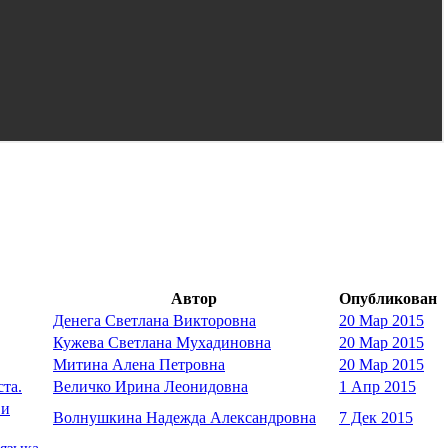
Автор
Опубликован
Денега Светлана Викторовна
20 Мар 2015
Кужева Светлана Мухадиновна
20 Мар 2015
Митина Алена Петровна
20 Мар 2015
та.
Величко Ирина Леонидовна
1 Апр 2015
 и
Волнушкина Надежда Александровна
7 Дек 2015