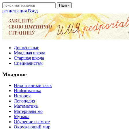
регистрация
Вход
Дошкольные
Младшая школа
Старшая школа
Специалистам
Младшие
Иностранный язык
Информатика
История
Логопедия
Математика
Материалы мо
Музыка
Обучение грамоте
Окружающий мир