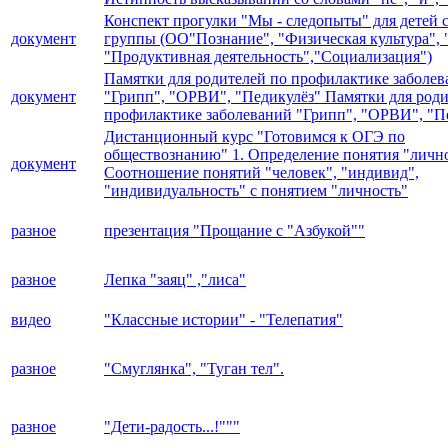
Конспект прогулки "Мы - следопыты" для детей 
документ
группы (ОО"Познание", "Физическая культура", 
"Продуктивная деятельность","Социализация")
Памятки для родителей по профилактике заболе
документ
"Грипп", "ОРВИ", "Педикулёз" Памятки для роди
профилактике заболеваний "Грипп", "ОРВИ", "П
Дистанционный курс "Готовимся к ОГЭ по
обществознанию" 1. Определение понятия "лично
документ
Соотношение понятий "человек", "индивид",
"индивидуальность" с понятием "личность"
разное
презентация "Прощание с "Азбукой""
разное
Лепка "заяц" ,"лиса"
видео
"Классные истории" - "Телепатия"
разное
"Смуглянка", "Туган тел".
разное
"Дети-радость...!"""