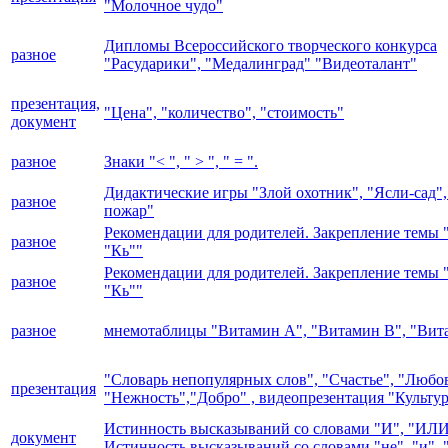
"Молочное чудо"
Дипломы Всероссийского творческого конкурса
разное
"Расударики", "Медалинград" "Видеоталант"
презентация,
"Цена", "количество", "стоимость"
документ
разное
Знаки "< ", " > ", " = ".
Дидактические игры "Злой охотник", "Ясли-сад"
разное
пожар"
Рекомендации для родителей. Закрепление темы 
разное
"Кь""
Рекомендации для родителей. Закрепление темы 
разное
"Кь""
разное
мнемотаблицы "Витамин А", "Витамин В", "Вит
"Словарь непопулярных слов", "Счастье", "Любов
презентация
"Нежность","Добро" , видеопрезентация "Культур
Истинность высказываний со словами "И", "ИЛ
документ
Истинность высказываний со словами "не", "и", 