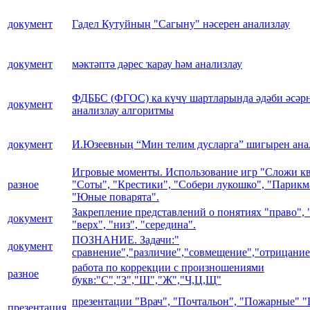
документ
Гадел Кутуйның "Сагыну" нәсерен анализлау
документ
мәктәптә дәрес ҡарау һәм анализлау
ФДББС (ФГОС) ка күчү шартларында әдәби әсәр
документ
анализлау алгоритмы
документ
И.Юзеевның “Мин телим дусларга” шигырен анал
Игровые моменты. Использование игр "Сложи кв
разное
"Соты", "Крестики", "Собери лукошко", "Парикм
"Юные поварята".
Закрепление представлений о понятиях "право", 
документ
"верх", "низ", "середина".
ПОЗНАНИЕ. Задачи:"
документ
сравнение","различие","совмещение","отрицание"
работа по коррекции с произношениями
разное
букв:"С","З","Ш","Ж","Ч,Ц,Щ"
презентации "Врач", "Почтальон", "Пожарные" "
презентация