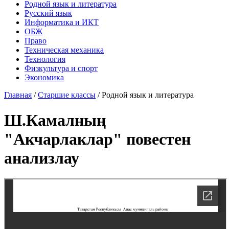
Родной язык и литература
Русский язык
Информатика и ИКТ
ОБЖ
Право
Техническая механика
Технология
Физкультура и спорт
Экономика
Главная
/
Старшие классы
/
Родной язык и литература
Ш.Камалның
"Акчарлаклар" повестен
анализлау