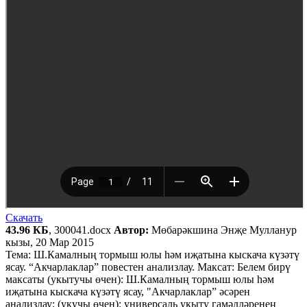
Скачать
43.96 КБ
, 300041.docx
Автор:
Мөбарәкшина Энҗе Мулланур
кызы, 20 Мар 2015
Тема: Ш.Камалның тормыш юлы һәм иҗатына кыскача күзәтү
ясау. “Акчарлаклар” повестен анализлау. Максат: Белем бирү
максаты (укытучы өчен): Ш.Камалның тормыш юлы һәм
иҗатына кыскача күзәтү ясау, "Акчарлаклар” әсәрен
анализлау; (укучы өчен): универсаль укыту гамәлләренең