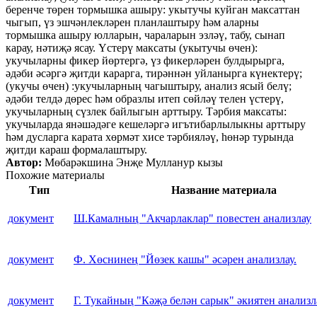
беренче төрен тормышка ашыру: укытучы куйган максаттан
чыгып, үз эшчәнлекләрен планлаштыру һәм аларны
тормышка ашыру юлларын, чараларын эзләү, табу, сынап
карау, нәтиҗә ясау. Үстерү максаты (укытучы өчен):
укучыларны фикер йөртергә, үз фикерләрен булдырырга,
әдәби әсәргә җитди карарга, тирәннән уйланырга күнектерү;
(укучы өчен) :укучыларның чагыштыру, анализ ясый белү;
әдәби телдә дөрес һәм образлы итеп сөйләү телен үстерү,
укучыларның сүзлек байлыгын арттыру. Тәрбия максаты:
укучыларда янәшәдәге кешеләргә игътибарлылыкны арттыру
һәм дусларга карата хөрмәт хисе тәрбияләү, һөнәр турында
җитди караш формалаштыру.
Автор:
Мөбарәкшина Энҗе Мулланур кызы
Похожие материалы
Тип
Название материала
документ
Ш.Камалның "Акчарлаклар" повестен анализлау
документ
Ф. Хөснинең "Йөзек кашы" әсәрен анализлау.
документ
Г. Тукайның "Кәҗә белән сарык" әкиятен анализл