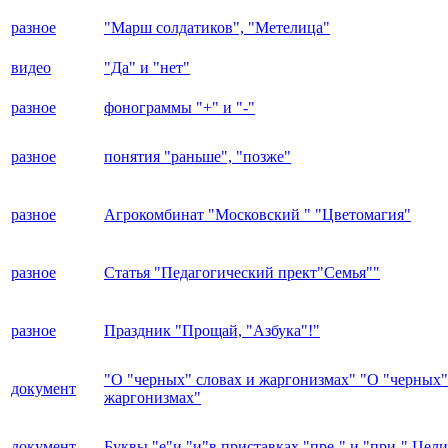
разное
"Марш солдатиков", "Метелица"
видео
"Да" и "нет"
разное
фонограммы "+" и "-"
разное
понятия "раньше", "позже"
разное
Агрокомбинат "Московский " "Цветомагия"
разное
Статья "Педагогический прект"Семья""
разное
Праздник "Прощай, "Азбука"!"
"О "черных" словах и жаргонизмах" "О "черных"
документ
жаргонизмах"
документ
Буквы "е"и "и"в приставках "пре-" и "при-" Цели