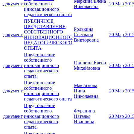
Маркина Елена
документ
собственного
20 Мар 201
Николаевна
инновационного
педагогического опыта
ПУБЛИЧНОЕ
ПРЕДСТАВЛЕНИЕ
Родькина
СОБСТВЕННОГО
документ
Светлана
20 Мар 201
ИННОВАЦИОННОГО
Викторовна
ПЕДАГОГИЧЕСКОГО
ОПЫТА
Представление
собственного
Гришина Елена
документ
инновационного
20 Мар 201
Михайловна
педагогического
опыта.
Представление
Максимова
собственного
документ
Нина
20 Мар 201
инновационного
Николаевна
педагогического опыта
Представление
собственного
Фуранина
документ
инновационного
Наталья
20 Мар 201
педагогического
Ивановна
опыта.
Представление