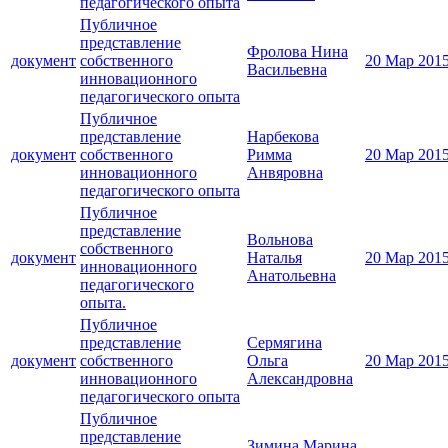
педагогического опыта
Публичное
представление
Фролова Нина
документ
собственного
20 Мар 201
Васильевна
инновационного
педагогического опыта
Публичное
представление
Нарбекова
документ
собственного
Римма
20 Мар 201
инновационного
Анвяровна
педагогического опыта
Публичное
представление
Вольнова
собственного
документ
Наталья
20 Мар 201
инновационного
Анатольевна
педагогического
опыта.
Публичное
представление
Сермягина
документ
собственного
Ольга
20 Мар 201
инновационного
Александровна
педагогического опыта
Публичное
представление
Зимина Марина