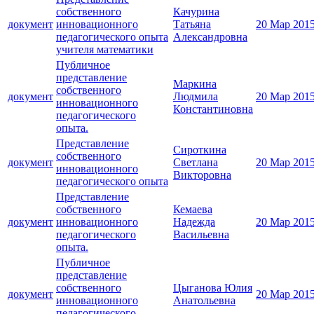
собственного
Качурина
документ
инновационного
Татьяна
20 Мар 201
педагогического опыта
Александровна
учителя математики
Публичное
представление
Маркина
собственного
документ
Людмила
20 Мар 201
инновационного
Константиновна
педагогического
опыта.
Представление
Сироткина
собственного
документ
Светлана
20 Мар 201
инновационного
Викторовна
педагогического опыта
Представление
собственного
Кемаева
документ
инновационного
Надежда
20 Мар 201
педагогического
Васильевна
опыта.
Публичное
представление
собственного
Цыганова Юлия
документ
20 Мар 201
инновационного
Анатольевна
педагогического