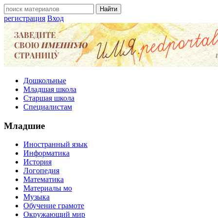
регистрация
Вход
Дошкольные
Младшая школа
Старшая школа
Специалистам
Младшие
Иностранный язык
Информатика
История
Логопедия
Математика
Материалы мо
Музыка
Обучение грамоте
Окружающий мир