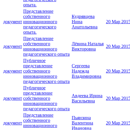
опыта.
Представление
собственного
Кудрявцева
документ
инновационного
Нина
20 Мар 201
педагогического
Анатольевна
опыта.
Представление
собственного
Лёвина Наталья
документ
20 Мар 201
инновационного
Викторовна
педагогического опыта
Публичное
представление
Сергеева
документ
собственного
Надежда
20 Мар 201
инновационного
Владимировна
педагогического опыта
Публичное
представление
Авдеева Ирина
документ
собственного
20 Мар 201
Васильевна
инновационного
педагогического опыта
Представление
Пьянзина
собственного
документ
Валентина
20 Мар 201
инновационного
Ивановна