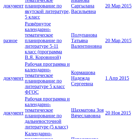
тематическое
Иванова
документ
планирование по
Саргылана
20 Мар 2015
якутской литературе,
Васильевна
5 класс
Развёрнутое
календарно-
тематическое
Полупанова
разное
планирование по
Татьяна
20 Мар 2015
литературе 5-11
Валентиновна
класс (программа
В.Я. Коровиной)
Рабочая программа и
календарно-
Кормашова
тематическое
документ
Надежда
1 Апр 2015
планирование по
Сергеевна
литературе 5 класс
ФГОС
Рабочая программа и
календарно-
тематическое
Шахматова Зоя
документ
20 Ноя 2015
планирование по
Вячеславовна
дальневосточной
литературе (5 класс)
Календарно-