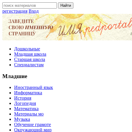
регистрация
Вход
Дошкольные
Младшая школа
Старшая школа
Специалистам
Младшие
Иностранный язык
Информатика
История
Логопедия
Математика
Материалы мо
Музыка
Обучение грамоте
Окружающий мир