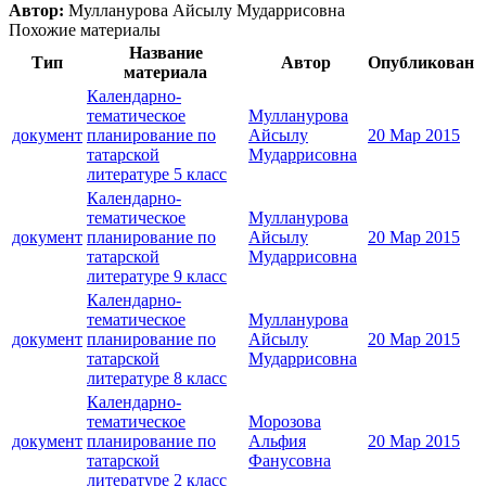
Автор:
Мулланурова Айсылу Мударрисовна
Похожие материалы
Название
Тип
Автор
Опубликован
материала
Календарно-
тематическое
Мулланурова
документ
планирование по
Айсылу
20 Мар 2015
татарской
Мударрисовна
литературе 5 класс
Календарно-
тематическое
Мулланурова
документ
планирование по
Айсылу
20 Мар 2015
татарской
Мударрисовна
литературе 9 класс
Календарно-
тематическое
Мулланурова
документ
планирование по
Айсылу
20 Мар 2015
татарской
Мударрисовна
литературе 8 класс
Календарно-
тематическое
Морозова
документ
планирование по
Альфия
20 Мар 2015
татарской
Фанусовна
литературе 2 класс