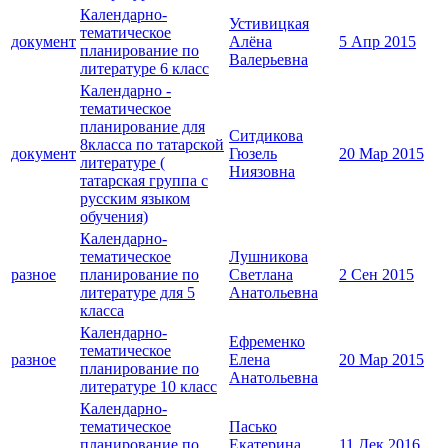
Календарно-
Устивицкая
тематическое
документ
Алёна
5 Апр 2015
планирование по
Валерьевна
литературе 6 класс
Календарно -
тематическое
планирование для
Ситдикова
8класса по татарской
документ
Гюзель
20 Мар 2015
литературе (
Ниязовна
татарская группа с
русским языком
обучения)
Календарно-
тематическое
Лушникова
разное
планирование по
Светлана
2 Сен 2015
литературе для 5
Анатольевна
класса
Календарно-
Ефременко
тематическое
разное
Елена
20 Мар 2015
планирование по
Анатольевна
литературе 10 класс
Календарно-
тематическое
Пасько
планирование по
Екатерина
11 Дек 2016