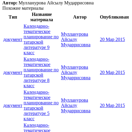
Автор:
Мулланурова Айсылу Мударрисовна
Похожие материалы
Название
Тип
Автор
Опубликован
материала
Календарно-
тематическое
Мулланурова
планирование по
документ
Айсылу
20 Мар 2015
татарской
Мударрисовна
литературе 9
класс
Календарно-
тематическое
Мулланурова
планирование по
документ
Айсылу
20 Мар 2015
татарской
Мударрисовна
литературе 8
класс
Календарно-
тематическое
Мулланурова
планирование по
документ
Айсылу
20 Мар 2015
татарской
Мударрисовна
литературе 5
класс
Календарно-
тематическое