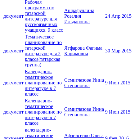
Рабочая
программа по
Ашрафуллина
татарской
документ
Розалия
24 Апр 2015
литературе для
Ильдаровна
русскоязычных
учащихся, 9 класс
Тематическое
планирование по
татарской
Ягфарова Фагима
документ
30 Мар 2015
литературе для 2
Каримовна
класса(татарская
группа)
Календарно-
тематическое
Семиглазова Инна
документ
планирование по
9 Июн 2015
Степановна
литературе в 7
классе
Календарно-
тематическое
Семиглазова Инна
документ
планирование по
9 Июн 2015
Степановна
литературе в 7
классе
календарно-
тематическое
Афанасенко Ольга
документ
9 Фев 2016