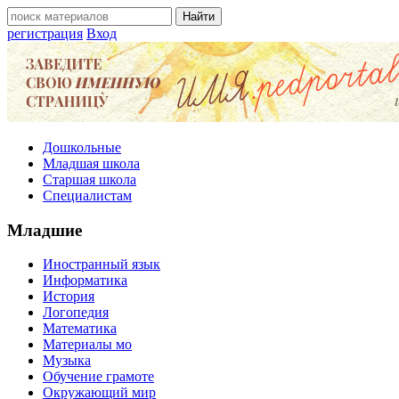
регистрация
Вход
Дошкольные
Младшая школа
Старшая школа
Специалистам
Младшие
Иностранный язык
Информатика
История
Логопедия
Математика
Материалы мо
Музыка
Обучение грамоте
Окружающий мир