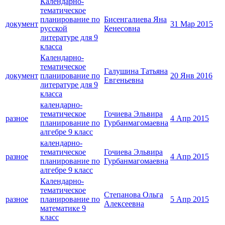
Календарно-
тематическое
планирование по
Бисенгалиева Яна
документ
31 Мар 2015
русской
Кенесовна
литературе для 9
класса
Календарно-
тематическое
Галушина Татьяна
документ
планирование по
20 Янв 2016
Евгеньевна
литературе для 9
класса
календарно-
тематическое
Гочиева Эльвира
разное
4 Апр 2015
планирование по
Гурбанмагомаевна
алгебре 9 класс
календарно-
тематическое
Гочиева Эльвира
разное
4 Апр 2015
планирование по
Гурбанмагомаевна
алгебре 9 класс
Календарно-
тематическое
Степанова Ольга
разное
планирование по
5 Апр 2015
Алексеевна
математике 9
класс