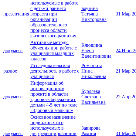
используемые в работе
с детьми раннего
Баузина
презентация
возраста при
Татьяна
31 Мар 2
организации
Викторовна
образовательного
процесса области
физического развития.
Активные методы
Клюшина
обучения при работе с
документ
Елена
24 Июн 2
учащимися младших
Валентиновна
классов
Исследовательская
Романюта
разное
деятельность в работе с
Нина
21 Мар 2
учащимися
Николаевна
Информация об
инновационном
Бурляева
проекте в области
документ
Светлана
22 Апр 2
здоровьесбережения с
Васильевна
детьми 4-5 лет по теме:
«Здоровый малыш!»
Основное назначение
подвижных игр,
используемых в
Закирова
документ
дифференцированной
Рамзия
31 Мар 2