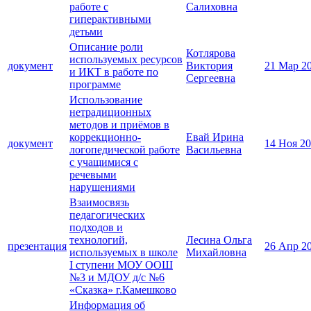
работе с
Салиховна
гиперактивными
детьми
Описание роли
Котлярова
используемых ресурсов
документ
Виктория
21 Мар 2
и ИКТ в работе по
Сергеевна
программе
Использование
нетрадиционных
методов и приёмов в
коррекционно-
Евай Ирина
документ
14 Ноя 2
логопедической работе
Васильевна
с учащимися с
речевыми
нарушениями
Взаимосвязь
педагогических
подходов и
технологий,
Лесина Ольга
презентация
26 Апр 2
используемых в школе
Михайловна
I ступени МОУ ООШ
№3 и МДОУ д/с №6
«Сказка» г.Камешково
Информация об