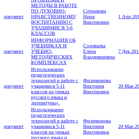
МЕТОДЫ В РАБОТЕ
ПО ДУХОВНО-
Сотникова
документ
НРАВСТВЕННОМУ
Нина
1 Апр 20
ВОСПИТАНИЮ С
Викторовна
УЧАЩИМИСЯ 5-6
КЛАССОВ
ИНФОРМАЦИЯ ОБ
УЧЕБНИКАХ И
Соловьева
документ
УЧЕБНО-
Елена
7 Дек 201
МЕТОДИЧЕСКИХ
Владимировна
КОМПЛЕКСАХ
Использование
педагогических
технологий в работе с
Филимонова
документ
учащимися 5-11
Виктория
20 Мар 2
классов на уроках
Викторовна
русского языка и
литературы».
Использование
педагогических
технологий в работе с
Филимонова
документ
учащимися 5-11
Виктория
20 Мар 2
классов на уроках
Викторовна
русского языка и