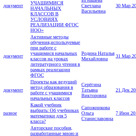
Игнашева
УЧАЩИМИСЯ
документ
Светлана
30 Мар 2
НАЧАЛЬНЫХ
Васильевна
КЛАССОВ В
УСЛОВИЯХ
РЕАЛИЗАЦИИ ФГОС
НОО»
Активные методы
обучения,используемые
при работе с
учащимися начальных
Родина Наталья
документ
31 Мар 2
классов на уроках
Михайловна
литературного чтения в
рамках реализации
ФГОС
Проекты как ведущий
Серёгина
метод образования в
документ
Татьяна
21 Дек 2
работе с учащимися
Викторовна
начальных классов
Какой учебник
Сапожникова
выбрать: Об учебниках
разное
Ольга
7 Июн 20
математики для 5
Станиславовна
класса?
Авторские пособия,
разработанные мною и