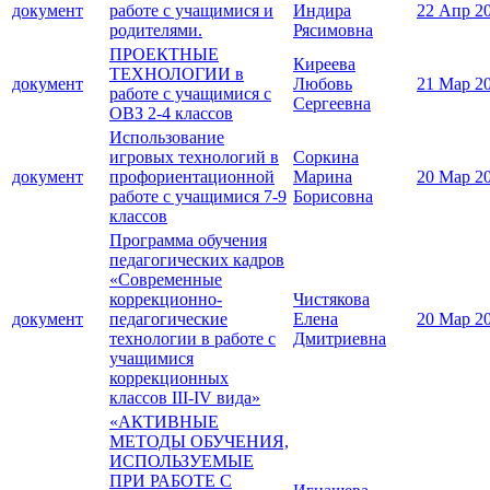
документ
работе с учащимися и
Индира
22 Апр 2
родителями.
Рясимовна
ПРОЕКТНЫЕ
Киреева
ТЕХНОЛОГИИ в
документ
Любовь
21 Мар 2
работе с учащимися с
Сергеевна
ОВЗ 2-4 классов
Использование
игровых технологий в
Соркина
документ
профориентационной
Марина
20 Мар 2
работе с учащимися 7-9
Борисовна
классов
Программа обучения
педагогических кадров
«Современные
коррекционно-
Чистякова
документ
педагогические
Елена
20 Мар 2
технологии в работе с
Дмитриевна
учащимися
коррекционных
классов III-IV вида»
«АКТИВНЫЕ
МЕТОДЫ ОБУЧЕНИЯ,
ИСПОЛЬЗУЕМЫЕ
ПРИ РАБОТЕ С