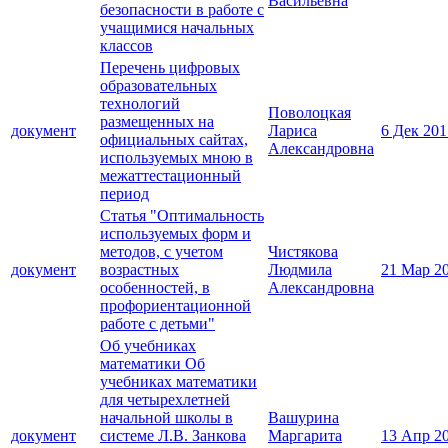
Васильевна
безопасности в работе с
учащимися начальных
классов
Перечень цифровых
образовательных
технологий
Поволоцкая
размещенных на
документ
Лариса
6 Дек 201
официальных сайтах,
Александровна
используемых мною в
межаттестационный
период
Статья "Оптимальность
используемых форм и
методов, с учетом
Чистякова
документ
возрастных
Людмила
21 Мар 2
особенностей, в
Александровна
профориентационной
работе с детьми"
Об учебниках
математики Об
учебниках математики
для четырехлетней
начальной школы в
Вашурина
документ
системе Л.В. Занкова
Маргарита
13 Апр 2