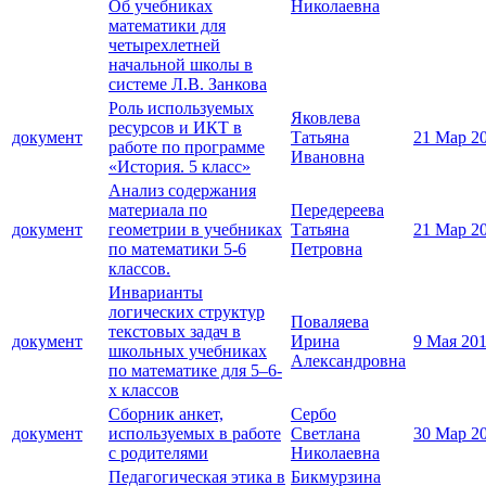
Об учебниках
Николаевна
математики для
четырехлетней
начальной школы в
системе Л.В. Занкова
Роль используемых
Яковлева
ресурсов и ИКТ в
документ
Татьяна
21 Мар 2
работе по программе
Ивановна
«История. 5 класс»
Анализ содержания
материала по
Передереева
документ
геометрии в учебниках
Татьяна
21 Мар 2
по математики 5-6
Петровна
классов.
Инварианты
логических структур
Поваляева
текстовых задач в
документ
Ирина
9 Мая 20
школьных учебниках
Александровна
по математике для 5–6-
х классов
Сборник анкет,
Сербо
документ
используемых в работе
Светлана
30 Мар 2
с родителями
Николаевна
Педагогическая этика в
Бикмурзина