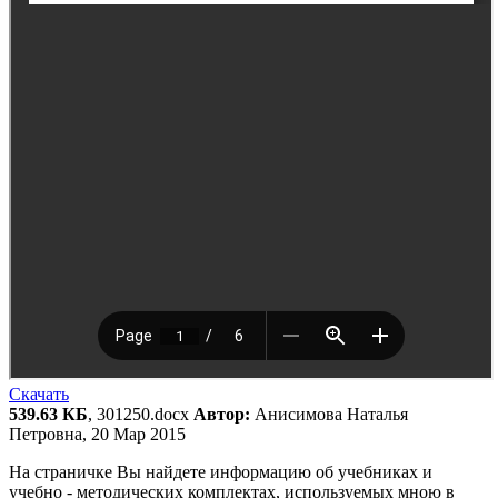
Скачать
539.63 КБ
, 301250.docx
Автор:
Анисимова Наталья
Петровна, 20 Мар 2015
На страничке Вы найдете информацию об учебниках и
учебно - методических комплектах, используемых мною в