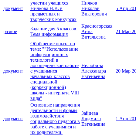
участии учащихся
Ничков
документ
Ничкова Н.В. в
Николай
5 Апр 20
предметных и
Викторович
творческих конкурсах
Красногорская
Задание для 5 классов.
разное
Анна
21 Мар 2
Тема информация
Витальевна
Обобщение опыта по
теме: ""Использование
информационных
технологий в
логопедической работе
Нелюбина
документ
с учащимися
Александра
20 Мар 2
начальных классов
Евгеньевна
специальной
(коррекционной)
школы - интерната VIII
вида"
Основные направления
деятельности и формы
Зайцева
взаимодействия
документ
Людмила
1 Апр 20
социального педагога в
Евгеньевна
работе с учащимися и
их родителями.