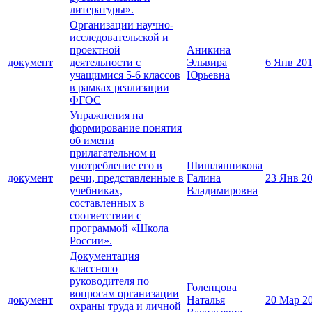
литературы».
Организации научно-
исследовательской и
проектной
Аникина
документ
деятельности с
Эльвира
6 Янв 20
учащимися 5-6 классов
Юрьевна
в рамках реализации
ФГОС
Упражнения на
формирование понятия
об имени
прилагательном и
употребление его в
Шишлянникова
документ
речи, представленные в
Галина
23 Янв 2
учебниках,
Владимировна
составленных в
соответствии с
программой «Школа
России».
Документация
классного
руководителя по
Голенцова
вопросам организации
документ
Наталья
20 Мар 2
охраны труда и личной