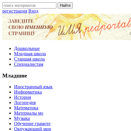
регистрация
Вход
Дошкольные
Младшая школа
Старшая школа
Специалистам
Младшие
Иностранный язык
Информатика
История
Логопедия
Математика
Материалы мо
Музыка
Обучение грамоте
Окружающий мир