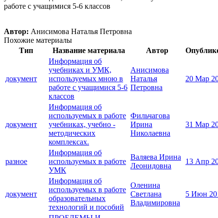
работе с учащимися 5-6 классов
Автор:
Анисимова Наталья Петровна
Похожие материалы
Тип
Название материала
Автор
Опублик
Информация об
учебниках и УМК,
Анисимова
документ
используемых мною в
Наталья
20 Мар 2
работе с учащимися 5-6
Петровна
классов
Информация об
используемых в работе
Фильчагова
документ
учебниках, учебно -
Ирина
31 Мар 2
методических
Николаевна
комплексах.
Информация об
Валяева Ирина
разное
используемых в работе
13 Апр 2
Леонидовна
УМК
Информация об
Оленина
используемых в работе
документ
Светлана
5 Июн 20
образовательных
Владимировна
технологий и пособий
ПРОБЛЕМЫ И