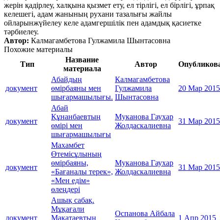
жерін қадірлеу, халқына қызмет ету, ел тірлігі, ел бірлігі, ұрпақ
келешегі, адам жанының рухани тазалығы жайлы
ойларынжүйелеу келе адамгершілік пен адамдық қасиетке
тәрбиелеу.
Автор:
Калмагамбетова Гулжамила Шынтасовна
Похожие материалы
Название
Тип
Автор
Опубликов
материала
Абайдың
Калмагамбетова
документ
өмірбаяны мен
Гулжамила
20 Мар 2015
шығармашылығы.
Шынтасовна
Абай
Құнанбаевтың
Муканова Гаухар
документ
31 Мар 2015
өмірі мен
Жолдаскалиевна
шығармашылығы
Махамбет
Өтемісұлының
өмірбаяны,
Муканова Гаухар
документ
31 Мар 2015
«Бағаналы терек»,
Жолдаскалиевна
«Мен едім»
өлеңдері
Ашық сабақ.
Мұқағали
Оспанова Айбала
документ
Мақатаевтың
1 Апр 2015