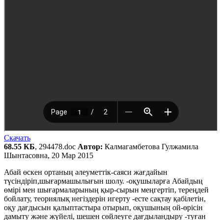
Скачать
68.55 КБ
, 294478.doc
Автор:
Калмагамбетова Гулжамила
Шынтасовна, 20 Мар 2015
Абай өскен ортаның әлеуметтік-саяси жағдайын
түсіндіріп,шығармашылығын шолу. -оқушыларға Абайдың
өмірі мен шығармаларының қыр-сырын меңгертіп, тереңдей
бойлату, теориялық негіздерін игерту -есте сақтау қабілетін,
оқу дағдысын қалыптастыра отырып, оқушының ой-өрісін
дамыту және жүйелі, шешен сөйлеуге дағдыландыру -туған