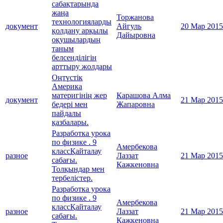
сабақтарында
жаңа
Торжанова
технологияларды
документ
Айгуль
20 Мар 2015
қолдану арқылы
Дайыровна
оқушылардың
таным
белсенділігін
арттыру жолдары
Оңтүстік
Америка
материгінің жер
Карашова Алма
документ
21 Мар 2015
бедері мен
Жапаровна
пайдалы
қазбалары.
Разработка урока
по физике . 9
Амербекова
классҚайталау
разное
Лаззат
21 Мар 2015
сабағы.
Кажкеновна
Толқындар мен
тербелістер.
Разработка урока
по физике . 9
Амербекова
классҚайталау
разное
Лаззат
21 Мар 2015
сабағы.
Кажкеновна