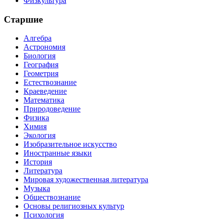
Физкультура
Старшие
Алгебра
Астрономия
Биология
География
Геометрия
Естествознание
Краеведение
Математика
Природоведение
Физика
Химия
Экология
Изобразительное искусство
Иностранные языки
История
Литература
Мировая художественная литература
Музыка
Обществознание
Основы религиозных культур
Психология