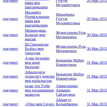
документ
Гулсум
20 Мар 2015
өмірі мен
Мухамбетовна
шығармалары
Махамбет
Шакибаева
Өтемісұлының
документ
Гулсум
20 Мар 2015
өмірі мен
Мухамбетовна
шығармалары
Мазмұндама.
Жумагалиева Роза
документ
Балапан мен
30 Мар 2015
Матжановна
мысық
Ш.Смаханұлы
Жумагалиева Роза
документ
Бұлбұл мен
30 Мар 2015
Матжановна
тоқылдақ
Адам дегеніміз
Бижанова Майра
документ
мен және
31 Мар 2015
Нажметовна
басқалар
Айналадағы
Бижанова Майра
документ
дүниедегі денелер
31 Мар 2015
Нажметовна
мен құбылыстар
қазақ тілі Түбір
Амангалиева
документ
мен қосымшаның
Акмарал
31 Мар 2015
жазылуы
Сайлауовна
Айымгул
документ
«Обал мен Сауап»
Кадырбаевна
31 Мар 2015