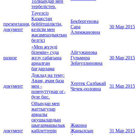
Толқындар мен
тербелістер.
Тәуелсіз
Қазақстан
Бекбергенова
презентация,
бейбітшіліктің,
Сара
30 Мар 2015
документ
келісім мен
Алимжановна
жасампаздықтың
белгісі
«Мен жүзуді
білемін» суда
Айгужинова
разное
жүзу сабағына
Гульмира
30 Мар 2015
арналған
Зейнуллиновна
бағдарлама
Доклад на тему:
Авам, ачам база
Хертек Салбакай
документ
мен -
31 Мар 2015
Чечек-ооловна
номчуттунар ог-
буле бис.
Ойындар мен
жаттығулар
арқылы
оқушылардың
шығармашылық
Жакина
документ
қабілеттерін
Жанылсын
31 Мар 2015