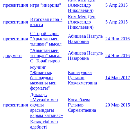
презентация
игра "инерция"
(Александр
5 Апр 2015
Николаевич)
Ким Мен Ден
Итоговая игра 7
презентация
(Александр
5 Апр 2015
класса
Николаевич)
С.Торайғыров
Абишева Назгуль
презентация
"Арыстан мен
24 Янв 2016
Назаровна
тышқан" мысал
"Арыстан мен
Абишева Назгуль
документ
тышқан" мысал
24 Янв 2016
Назаровна
С. Торайғыров
коучинг
"Жиынтық
Кощегулова
бағалаудың
Гульжан
14 Мар 2017
мазмұны мен
Кожахметовна
форматы"
Доклад :
«Мұғалім мен
Когалбаева
презентация
оқушы
Гульнар
20 Мар 2015
арасындағы
Сармантаевна
қарым-қатынас»
Қазақ тілі мен
әдебиеті