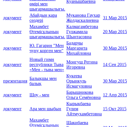
Куанышбаевна
өмірі мен
шығармашылығы.
Абайдың қара
Муканова Гаухар
документ
31 Мар 2015
сөздері
Жолдаскалиевна
Махамбет
Калмагамбетова
документ
Өтемісұлының
Гулжамила
20 Мар 2015
шығармашылығы.
Шынтасовна
Бадарчы
Ю. Гагарин "Мен
документ
Маргарита
30 Мар 2015
чуну корген мен"
Михайловна
Новый гимн
Монгуш Регина
документ
республики Тыва
14 Сен 2015
Игоревна
«Мен - тыва мен»
Кукеева
Балықшы мен
презентация
Орынкуль
30 Мар 2015
балық
Исмагуловна
Барышникова
документ
Шоу - мен
12 Апр 2015
Ольга Семёновна
Кырыкбаева
документ
Ара мен шыбын
Гулим
15 Окт 2015
Айтмухамбетовна
Махамбет
Шакибаева
Өтемісұлының