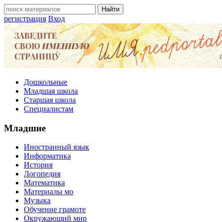
регистрация
Вход
Дошкольные
Младшая школа
Старшая школа
Специалистам
Младшие
Иностранный язык
Информатика
История
Логопедия
Математика
Материалы мо
Музыка
Обучение грамоте
Окружающий мир