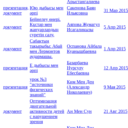
Арыстангалиева
презентация,
Юю дыбысы мен
Сакенова Баян
31 Мар 2015
документ
әрпі
Ильясовна
Бейнелеу өнері.
Құстар мен
Аяпова Жумагул
документ
5 Апр 2015
жануарлардың
Исагаликызы
суретін салу.
Сабақтың
тақырыбы: Абай
Оспанова Айбала
документ
1 Апр 2015
мен Лермонтов
Куанышбаевна
аудармашы.
Базарбаева
Е дыбысы мен
презентация
Нурсулу
12 Апр 2015
әрпі
Ебесбаевна
урок №3
Ким Мен Ден
"источники
презентация
(Александр
9 Мая 2015
физических
Николаевич)
знаний"
Оптимизация
двигательной
документ
активности детей
Ан Мен Сун
21 Авг 2015
с нарушением
зрения
Ким Мен Ден