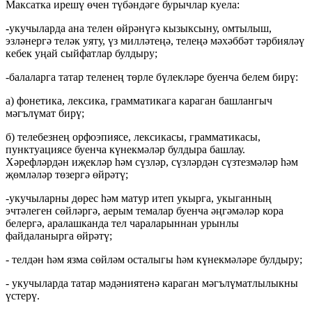
Максатка ирешү өчен түбәндәге бурычлар куела:
-
укучыларда ана телен өйрәнүгә кызыксыну, омтылыш,
эзләнергә теләк уяту, үз милләтеңә, телеңә мәхәббәт тәрбияләү
кебек уңай сыйфатлар булдыру;
-балаларга татар теленең төрле бүлекләре буенча белем бирү:
а) фонетика, лексика, грамматикага караган башлангыч
мәгълүмат бирү;
б) телебезнең орфоэпиясе, лексикасы, грамматикасы,
пунктуациясе буенча күнекмәләр булдыра башлау.
Хәрефләрдән иҗекләр һәм сүзләр, сүзләрдән сүзтезмәләр һәм
җөмләләр төзергә өйрәтү;
-укучыларны дөрес һәм матур итеп укырга, укыганның
эчтәлеген сөйләргә, аерым темалар буенча әңгәмәләр кора
белергә, аралашканда тел чараларыннан урынлы
файдаланырга өйрәтү;
- телдән һәм язма сөйләм осталыгы һәм күнекмәләре булдыру;
- укучыларда татар мәдәниятенә караган мәгълүматлылыкны
үстерү.