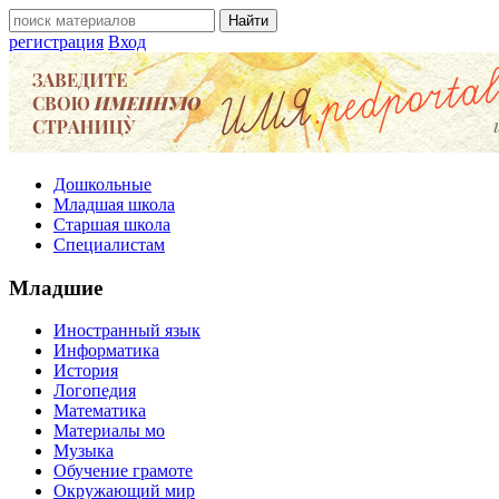
регистрация
Вход
Дошкольные
Младшая школа
Старшая школа
Специалистам
Младшие
Иностранный язык
Информатика
История
Логопедия
Математика
Материалы мо
Музыка
Обучение грамоте
Окружающий мир