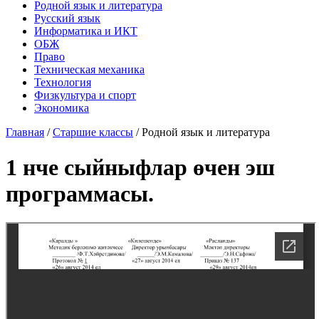
Родной язык и литература
Русский язык
Информатика и ИКТ
ОБЖ
Право
Техническая механика
Технология
Физкультура и спорт
Экономика
Главная
/
Старшие классы
/
Родной язык и литература
1 нче сыйныфлар өчен эш
программасы.