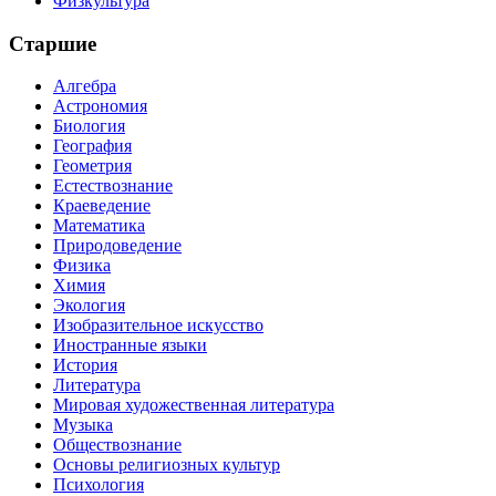
Физкультура
Старшие
Алгебра
Астрономия
Биология
География
Геометрия
Естествознание
Краеведение
Математика
Природоведение
Физика
Химия
Экология
Изобразительное искусство
Иностранные языки
История
Литература
Мировая художественная литература
Музыка
Обществознание
Основы религиозных культур
Психология