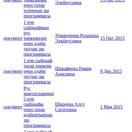
Эльбрусовна
өчен татар
теленнән эш
программасы
1 нче
сыйныфның
рус
Урманчеева Розалина
документ
төркемнәре
15 Окт 2015
Эльбрусовна
өчен әдәби
укудан эш
программасы
1 нче сыйныф
татар төркеме
Шарафеева Рамия
документ
өчен әдәби
9 Дек 2015
Анасовна
укудан эш
программасы
Рус
мәктәпләренең
5 нче
сыйныфы
Ширеева Алсу
документ
1 Мая 2015
өчен татар
Сагитовна
әдәбиятыннан
эш
программасы
2 нче сыйныф