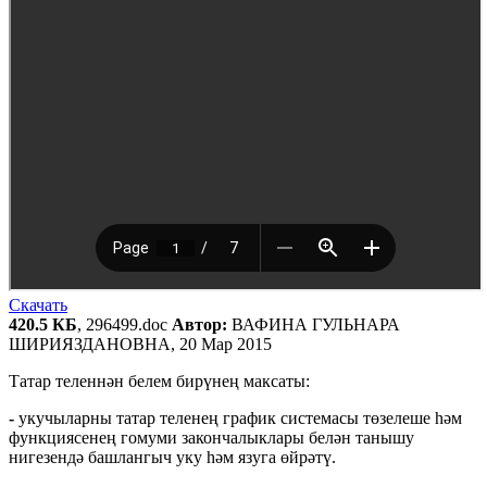
Скачать
420.5 КБ
, 296499.doc
Автор:
ВАФИНА ГУЛЬНАРА
ШИРИЯЗДАНОВНА, 20 Мар 2015
Татар теленнән белем бирүнең максаты:
-
укучыларны татар теленең график системасы төзелеше һәм
функциясенең гомуми закончалыклары белән танышу
нигезендә башлангыч уку һәм язуга өйрәтү.