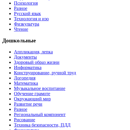
Психология
Разное
Русский язык
Технология и изо
Физкультура
Чтение
Дошкольные
Аппликация, лепка
Документы
Здоровый образ жизни
Информатика
Конструирование, ручной труд
Логопедия
Математика
Музыкальное воспитание
Обучение грамоте
Окружающий мир
Развитие речи
Разное
Региональный компонент
Рисование
Техника безопасности, ПДД