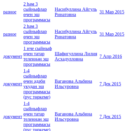
2 һәм 3
сыйныфлар
Насибуллина Айгуль
разное
31 Мар 2015
өчен эш
Ринатовна
программасы
2 һәм 3
сыйныфлар
Насибуллина Айгуль
разное
31 Мар 2015
өчен эш
Ринатовна
программасы
1 нче сыйныф
өчен татар
Шафигуллина Лилия
документ
7 Апр 2016
теленнән эш
Асхадулловна
программасы
1-4
сыйныфлар
өчен әдәби
Ваганова Альбина
документ
7 Дек 2015
укудан эш
Ильсуровна
программасы
(рус төркеме)
1-4
сыйныфлар
өчен татар
Ваганова Альбина
документ
7 Дек 2015
теленнән эш
Ильсуровна
программасы
(рус төркеме)