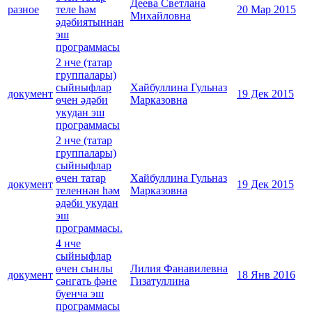
Деева Светлана
разное
теле һәм
20 Мар 2015
Михайловна
әдәбиятыннан
эш
программасы
2 нче (татар
группалары)
сыйныфлар
Хайбуллина Гульназ
документ
19 Дек 2015
өчен әдәби
Марказовна
укудан эш
программасы
2 нче (татар
группалары)
сыйныфлар
өчен татар
Хайбуллина Гульназ
документ
19 Дек 2015
теленнән һәм
Марказовна
әдәби укудан
эш
программасы.
4 нче
сыйныфлар
өчен сынлы
Лилия Фанавилевна
документ
18 Янв 2016
сәнгать фәне
Гизатуллина
буенча эш
программасы