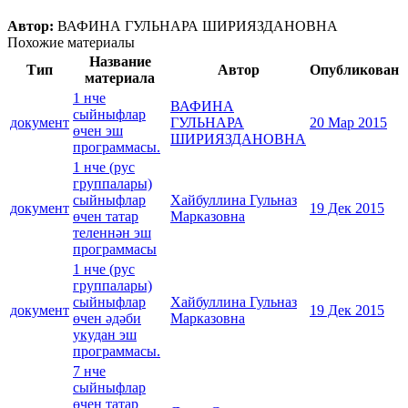
Автор:
ВАФИНА ГУЛЬНАРА ШИРИЯЗДАНОВНА
Похожие материалы
Название
Тип
Автор
Опубликован
материала
1 нче
ВАФИНА
сыйныфлар
документ
ГУЛЬНАРА
20 Мар 2015
өчен эш
ШИРИЯЗДАНОВНА
программасы.
1 нче (рус
группалары)
сыйныфлар
Хайбуллина Гульназ
документ
19 Дек 2015
өчен татар
Марказовна
теленнән эш
программасы
1 нче (рус
группалары)
сыйныфлар
Хайбуллина Гульназ
документ
19 Дек 2015
өчен әдәби
Марказовна
укудан эш
программасы.
7 нче
сыйныфлар
өчен татар