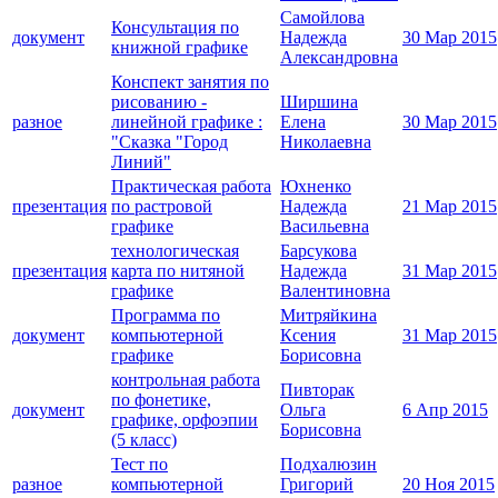
Самойлова
Консультация по
документ
Надежда
30 Мар 2015
книжной графике
Александровна
Конспект занятия по
рисованию -
Ширшина
разное
линейной графике :
Елена
30 Мар 2015
"Сказка "Город
Николаевна
Линий"
Практическая работа
Юхненко
презентация
по растровой
Надежда
21 Мар 2015
графике
Васильевна
технологическая
Барсукова
презентация
карта по нитяной
Надежда
31 Мар 2015
графике
Валентиновна
Программа по
Митряйкина
документ
компьютерной
Ксения
31 Мар 2015
графике
Борисовна
контрольная работа
Пивторак
по фонетике,
документ
Ольга
6 Апр 2015
графике, орфоэпии
Борисовна
(5 класс)
Тест по
Подхалюзин
разное
компьютерной
Григорий
20 Ноя 2015