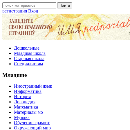
регистрация
Вход
Дошкольные
Младшая школа
Старшая школа
Специалистам
Младшие
Иностранный язык
Информатика
История
Логопедия
Математика
Материалы мо
Музыка
Обучение грамоте
Окружающий мир