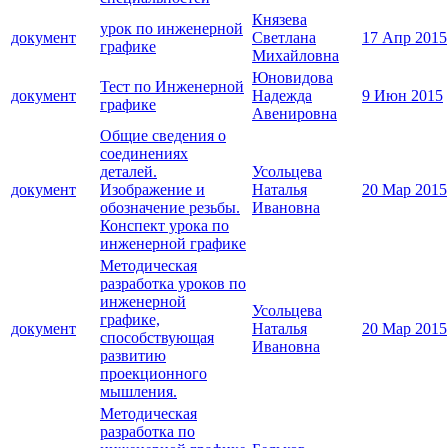
Князева
урок по инженерной
документ
Светлана
17 Апр 2015
графике
Михайловна
Юновидова
Тест по Инженерной
документ
Надежда
9 Июн 2015
графике
Авенировна
Общие сведения о
соединениях
деталей.
Усольцева
документ
Изображение и
Наталья
20 Мар 2015
обозначение резьбы.
Ивановна
Конспект урока по
инженерной графике
Методическая
разработка уроков по
инженерной
Усольцева
графике,
документ
Наталья
20 Мар 2015
способствующая
Ивановна
развитию
проекционного
мышления.
Методическая
разработка по