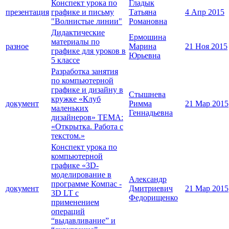
Конспект урока по
Гладык
презентация
графике и письму
Татьяна
4 Апр 2015
"Волнистые линии"
Романовна
Дидактические
Ермошина
материалы по
разное
Марина
21 Ноя 2015
графике для уроков в
Юрьевна
5 классе
Разработка занятия
по компьютерной
графике и дизайну в
Cтышнева
кружке «Клуб
документ
Римма
21 Мар 2015
маленьких
Геннадьевна
дизайнеров» ТЕМА:
«Открытка. Работа с
текстом.»
Конспект урока по
компьютерной
графике «3D-
моделирование в
Александр
программе Компас -
документ
Дмитриевич
21 Мар 2015
3D LT с
Федорищенко
применением
операций
“выдавливание” и