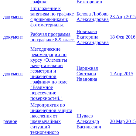
графике
Викторович
Приложение к
занятиям по графике
Белова Любовь
документ
23 Апр 2015
с дошкольниками:
Александровна
фотоматериалы.
Новикова
Рабочая программа
документ
Екатерина
18 Фев 2016
по графике 8-9 класс.
Александровна
Методические
рекомендации по
курсу «Элементы
начертательной
Нарижная
геометрии и
документ
Светлана
1 Апр 2015
инженерной
Ивановна
графики» по теме
"Взаимное
пересечение
поверхностей."
Мероприятия по
инженерной защита
населения от
Шуваев
разное
чрезвычайных
Александр
20 Мар 2015
ситуаций
Васильевич
техногенного