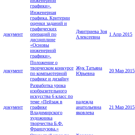
инженерной
графики».
Инженерная
графика. Критерии
оценки заданий и
графических
Дмитриева Зоя
документ
операций по
1 Апр 2015
Алексеевна
дисциплине
«Основы
инженерной
графики».
Положение о
творческом конкурсе
Жук Татьяна
документ
20 Мар 2015
по компьютерной
Юрьевна
графике и дизайну
Разработка урока
изобразительного
искусства 6 класс по
теме «Пейзаж в
надежда
документ
графике
анатольевна
21 Мар 2015
Владимирского
яковлева
художника
творчества Б.Ф.
Французова.»