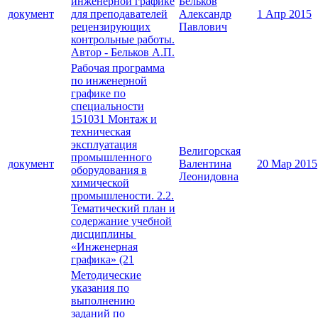
инженерной графике
Бельков
документ
для преподавателей
Александр
1 Апр 2015
рецензирующих
Павлович
контрольные работы.
Автор - Бельков А.П.
Рабочая программа
по инженерной
графике по
специальности
151031 Монтаж и
техническая
эксплуатация
Велигорская
промышленного
документ
Валентина
20 Мар 2015
оборудования в
Леонидовна
химической
промышлености. 2.2.
Тематический план и
содержание учебной
дисциплины
«Инженерная
графика» (21
Методические
указания по
выполнению
заданий по