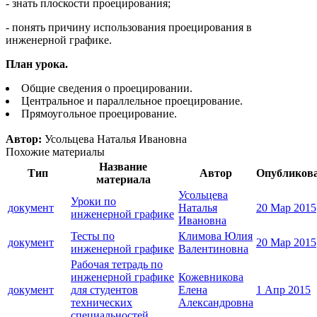
- знать плоскости проецирования;
- понять причину использования проецирования в
инженерной графике.
План урока.
Общие сведения о проецировании.
Центральное и параллельное проецирование.
Прямоугольное проецирование.
Автор:
Усольцева Наталья Ивановна
Похожие материалы
Название
Тип
Автор
Опубликов
материала
Усольцева
Уроки по
документ
Наталья
20 Мар 2015
инженерной графике
Ивановна
Тесты по
Климова Юлия
документ
20 Мар 2015
инженерной графике
Валентиновна
Рабочая тетрадь по
инженерной графике
Кожевникова
документ
для студентов
Елена
1 Апр 2015
технических
Александровна
специальностей