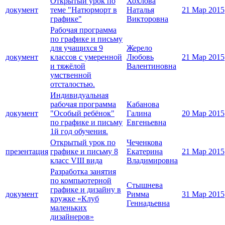
Открытый урок по
Хохлова
документ
теме "Натюрморт в
Наталья
21 Мар 2015
графике"
Викторовна
Рабочая программа
по графике и письму
для учащихся 9
Жерело
документ
классов с умеренной
Любовь
21 Мар 2015
и тяжёлой
Валентиновна
умственной
отсталостью.
Индивидуальная
рабочая программа
Кабанова
документ
"Особый ребёнок"
Галина
20 Мар 2015
по графике и письму
Евгеньевна
1й год обучения.
Открытый урок по
Чеченкова
презентация
графике и письму 8
Екатерина
21 Мар 2015
класс VIII вида
Владимировна
Разработка занятия
по компьютерной
Стышнева
графике и дизайну в
документ
Римма
31 Мар 2015
кружке «Клуб
Геннадьевна
маленьких
дизайнеров»