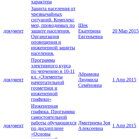
характера
Защита населения от
чрезвычайных
ситуаций. Комплекс
мер, проводимых по
Шек
документ
защите населения.
Екатерина
20 Мар 2015
Организация
Евгеньевна
оповещения и
инженерной защиты
населения.
Программа
элективного курса
по черчению в 10-11
Абрамова
кл. «Элементы
документ
Людмила
1 Апр 2015
начертательной
Семёновна
геометрии и
инженерной
графики»
Инженерная
графика. Программа
самостоятельной
работы обучающихся
Дмитриева Зоя
документ
1 Апр 2015
по дисциплине
Алексеевна
«Основы