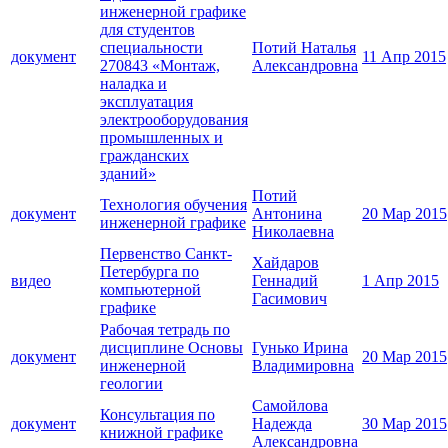
инженерной графике
для студентов
специальности
Потий Наталья
документ
11 Апр 2015
270843 «Монтаж,
Александровна
наладка и
эксплуатация
электрооборудования
промышленных и
гражданских
зданий»
Потий
Технология обучения
документ
Антонина
20 Мар 2015
инженерной графике
Николаевна
Первенство Санкт-
Хайдаров
Петербурга по
видео
Геннадий
1 Апр 2015
компьютерной
Гасимович
графике
Рабочая тетрадь по
дисциплине Основы
Гунько Ирина
документ
20 Мар 2015
инженерной
Владимировна
геологии
Самойлова
Консультация по
документ
Надежда
30 Мар 2015
книжной графике
Александровна