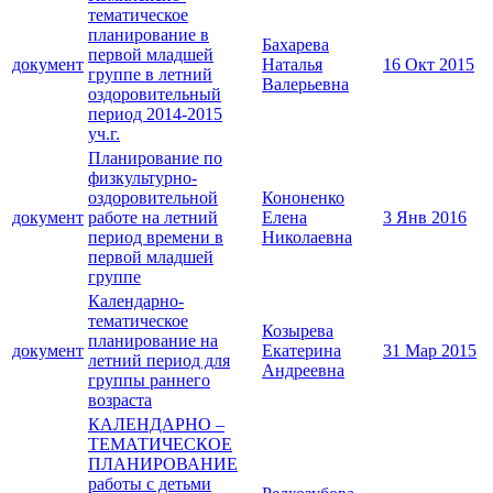
тематическое
планирование в
Бахарева
первой младшей
документ
Наталья
16 Окт 2015
группе в летний
Валерьевна
оздоровительный
период 2014-2015
уч.г.
Планирование по
физкультурно-
оздоровительной
Кононенко
документ
работе на летний
Елена
3 Янв 2016
период времени в
Николаевна
первой младшей
группе
Календарно-
тематическое
Козырева
планирование на
документ
Екатерина
31 Мар 2015
летний период для
Андреевна
группы раннего
возраста
КАЛЕНДАРНО –
ТЕМАТИЧЕСКОЕ
ПЛАНИРОВАНИЕ
работы с детьми