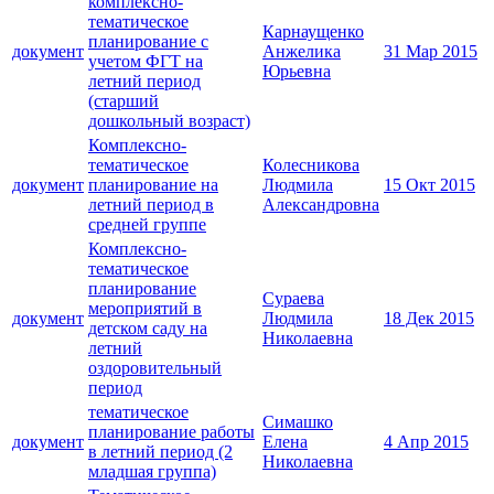
комплексно-
тематическое
Карнаущенко
планирование с
документ
Анжелика
31 Мар 2015
учетом ФГТ на
Юрьевна
летний период
(старший
дошкольный возраст)
Комплексно-
тематическое
Колесникова
документ
планирование на
Людмила
15 Окт 2015
летний период в
Александровна
средней группе
Комплексно-
тематическое
планирование
Сураева
мероприятий в
документ
Людмила
18 Дек 2015
детском саду на
Николаевна
летний
оздоровительный
период
тематическое
Симашко
планирование работы
документ
Елена
4 Апр 2015
в летний период (2
Николаевна
младшая группа)