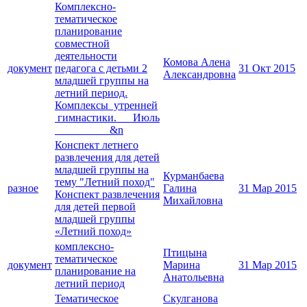
Комплексно-
тематическое
планирование
совместной
деятельности
Комова Алена
документ
педагога с детьми 2
31 Окт 2015
Александровна
младшей группы на
летний период.
Комплексы утренней
гимнастики. Июль
&n
Конспект летнего
развлечения для детей
младшей группы на
Курманбаева
тему "Летний поход"
разное
Галина
31 Мар 2015
Конспект развлечения
Михайловна
для детей первой
младшей группы
«Летний поход»
комплексно-
Птицына
тематическое
документ
Марина
31 Мар 2015
планирование на
Анатольевна
летний период
Тематическое
Cкулганова