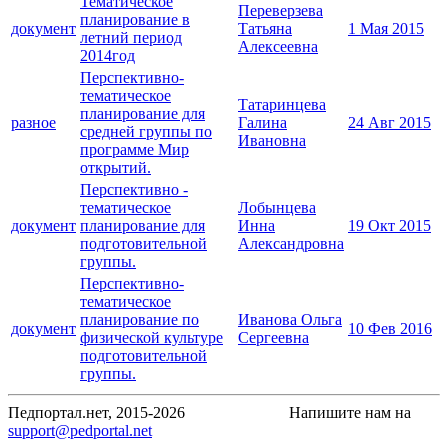
Тематическое
Переверзева
планирование в
документ
Татьяна
1 Мая 2015
летний период
Алексеевна
2014год
Перспективно-
тематическое
Татаринцева
планирование для
разное
Галина
24 Авг 2015
средней группы по
Ивановна
программе Мир
открытий.
Перспективно -
тематическое
Лобынцева
документ
планирование для
Инна
19 Окт 2015
подготовительной
Александровна
группы.
Перспективно-
тематическое
планирование по
Иванова Ольга
документ
10 Фев 2016
физической культуре
Сергеевна
подготовительной
группы.
Педпортал.нет, 2015-2026
Напишите нам на
support@pedportal.net