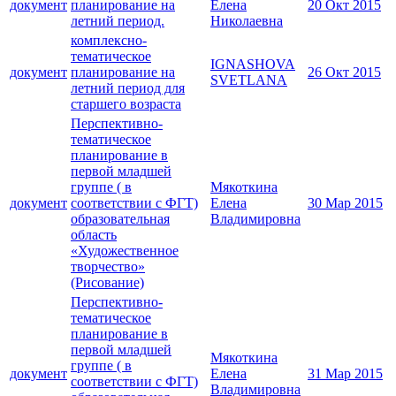
документ
планирование на
Елена
20 Окт 2015
летний период.
Николаевна
комплексно-
тематическое
IGNASHOVA
документ
планирование на
26 Окт 2015
SVETLANA
летний период для
старшего возраста
Перспективно-
тематическое
планирование в
первой младшей
группе ( в
Мякоткина
документ
соответствии с ФГТ)
Елена
30 Мар 2015
образовательная
Владимировна
область
«Художественное
творчество»
(Рисование)
Перспективно-
тематическое
планирование в
первой младшей
Мякоткина
группе ( в
документ
Елена
31 Мар 2015
соответствии с ФГТ)
Владимировна