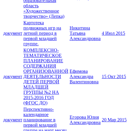
образовательная
область
«Художественное
творчество» (Лепка)
Картотека
подвижных игр на
Никитина
документ
летний период в
Татьяна
4 Июл 2015
первой младшей
Александровна
группе.
КОМПЛЕКСНО-
ТЕМАТИЧЕСКОЕ
ПЛАНИРОВАНИЕ
СОДЕРЖАНИЯ
ОРГАНИЗОВАННОЙ
Ефимова
документ
ДЕЯТЕЛЬНОСТИ
Александра
15 Окт 2015
ДЕТЕЙ ПЕРВОЙ
Валентиновна
МЛАДШЕЙ
ГРУППЫ №2 НА
2015-2016 ГОД
(ФГОС ДО)
Перспективно-
календарное
Егорова Юлия
документ
планирование в
20 Мар 2015
Александровна
первой младшей
группе на март месяц.