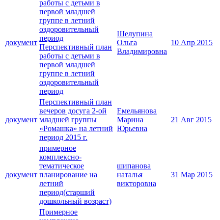
работы с детьми в
первой младшей
группе в летний
оздоровительный
Шелупина
период
документ
Ольга
10 Апр 2015
Перспективный план
Владимировна
работы с детьми в
первой младшей
группе в летний
оздоровительный
период
Перспективный план
вечеров досуга 2-ой
Емельянова
документ
младшей группы
Марина
21 Авг 2015
«Ромашка» на летний
Юрьевна
период 2015 г.
примерное
комплексно-
тематическое
шипанова
документ
планирование на
наталья
31 Мар 2015
летний
викторовна
период(старший
дошкольный возраст)
Примерное