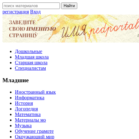
регистрация
Вход
Дошкольные
Младшая школа
Старшая школа
Специалистам
Младшие
Иностранный язык
Информатика
История
Логопедия
Математика
Материалы мо
Музыка
Обучение грамоте
Окружающий мир