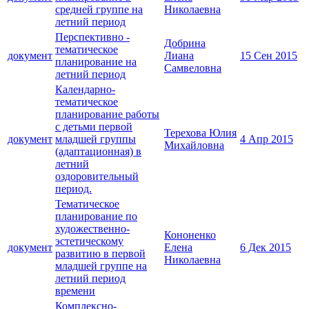
средней группе на
Николаевна
летний период
Перспективно -
Добрина
тематическое
документ
Лиана
15 Сен 2015
планирование на
Самвеловна
летний период
Календарно-
тематическое
планирование работы
с детьми первой
Терехова Юлия
документ
младшей группы
4 Апр 2015
Михайловна
(адаптационная) в
летний
оздоровительный
период.
Тематическое
планирование по
художественно-
Кононенко
эстетическому
документ
Елена
6 Дек 2015
развитию в первой
Николаевна
младшей группе на
летний период
времени
Комплексно-